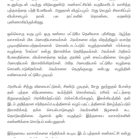
உடனுக்குடன் படித்து விடுவதுண்டு. கண்காட்சியில் வருவோரிடம் வாசித்த
புத்தகத்தை பற்றி பேசுவேன். அதுதான் விருப்பமும். அது வெறும் சிலாகிப்பும்
விமர்சனமும் தான். பல நாட்களில் தொண்டை வறண்டு
புண்ணாகியிருக்கிறது.
ஒவ்வொரு வருடமும் ஒரு உண்மை மட்டுமே தெளிவாக புரிகிறது. ஆழ்ந்த
வாசகர்கள் மிக அமைதியானவர்கள். அவர்களை எந்த விதத்திலும் ஏமாற்ற
முடிவதில்லை.மற்றவர்களால் கொண்டாடப்படும் எழுத்தாளனின் ஈர்க்காத
எழுத்தை 'ச்சும்மா' என்று நிராகரிக்க தெரிந்தவர்கள். அவர்கள் அதிகம்
பேசுவதில்லை. விமர்சனத்தை உரத்த குரலில் முன் வைப்பதில்லை. வெறும்
அமைதியால் நிராகரிக்கிறார்கள். அதே அமைதியால் மட்டுமே எழுத்தை
கொண்டாடுகிறார்கள். அவர்களை நெருங்குவது என்பது எழுத்தின்
வலிமையால் மட்டுமே முடியும்.
அரசியல் சித்து விளையாட்டுகள், சிண்டு முடிதல், சேறு தூற்றுதல் போன்ற
தன் புத்தக விற்பனையை உயர்த்திக் கொள்ளவும், ரசிகர் வட்டத்தை
நிறுவுவதற்கும் அரங்கேற்றப்படும் அக்கப்போர்களும், இலக்கியத்தில் தன்
இடம் குறித்தான சந்தேகம்/பயத்தினால் எழும் பதட்டத்தினால் நிகழ்த்தப்படும்
நிராகரிக்கத் தக்க செயல்பாடுகளும் அவர்களின் நிழலைக் கூட
தொடுவதில்லை. ஆனால் ஒரே வருத்தம் இத்தகைய வாசகர்களின்
எண்ணிக்கை சொற்பம் என்பதுதான்.
இத்தகைய வாசகர்களை சந்திக்கக் கூடிய இடம் புத்தகக் கண்காட்சி என்று