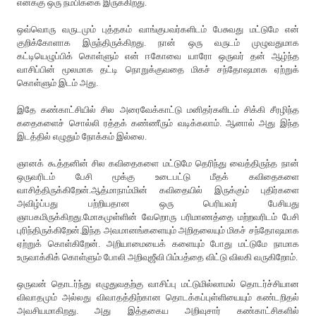
எனக்கு ஒரு நம்பிக்கை இருக்கிறது.
ஒவ்வொரு வருடமும் புத்தகம் வாங்குபவர்களிடம் பேசுவது மட்டுமே என்
குறிக்கோளாக இருந்திருக்கிறது. நான் ஒரு வருடம் முழுவதுமாக
கட்டியெழுப்பிக் கொள்ளும் என் ஈகோவை யாரோ ஒருவர் தன் ஆழ்ந்த
வாசிப்பின் மூலமாக தட்டி நொறுக்குவதை மிகச் சந்தோஷமாக ஏற்றுக்
கொள்ளும் இடம் அது.
இதே கண்காட்சியில் சில அரைவேக்காட்டு மனிதர்களிடம் சிக்கி சீரழிந்த
கதைகளைச் சொல்லி ரத்தக் கண்ணீரும் வடிக்கலாம். ஆனால் அது இந்த
இடத்தில் எழுதும் நோக்கம் இல்லை.
ஞானக் கூத்தனின் சில கவிதைகளை மட்டுமே தெரிந்து வைத்திருந்த நான்
ஒருவரிடம் பேசி மூக்கு உடைபட்டு மீதக் கவிதைகளை
வாசித்திருக்கிறேன்.ஆத்மாநாம்மின் கவிதையில் இருக்கும் புதிர்களை
அவிழ்ப்பது பற்றியதான ஒரு பெரியவர் பேசியது
ஞாபகமிருக்கிறது.மோகமுள்ளின் வேறொரு பரிமாணத்தை மற்றவரிடம் பேசி
புரிந்திருக்கிறேன்.இந்த அவமானங்களையும் அறிதலையும் மிகச் சந்தோஷமாக
ஏற்றுக் கொள்கிறேன். அறியாமையைக் களையும் போது மட்டுமே நாமாக
உருவாக்கிக் கொள்ளும் போலி அறிவுஜீவி பிம்பத்தை விட்டு விலகி வருகிறோம்.
ஒருவன் தொடர்ந்து எழுதுவதற்கு வாசிப்பு மட்டுமில்லாமல் தொடர்ச்சியான
விவாதமும் அல்லது விவாதத்திற்கான தொடக்கப்புள்ளியையும் கண்டறிதல்
அவசியமாகிறது. அது இத்தகைய அறிவுசார் கண்காட்சிகளில்