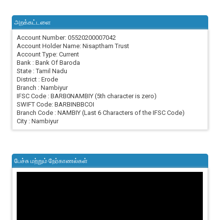
அறக்கட்டளை
Account Number: 05520200007042
Account Holder Name: Nisaptham Trust
Account Type: Current
Bank : Bank Of Baroda
State : Tamil Nadu
District : Erode
Branch : Nambiyur
IFSC Code : BARB0NAMBIY (5th character is zero)
SWIFT Code: BARBINBBCOI
Branch Code : NAMBIY (Last 6 Characters of the IFSC Code)
City : Nambiyur
பேச்சு மற்றும் நேர்காணல்கள்