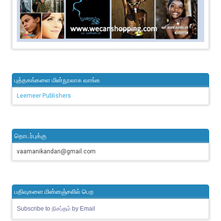
புத்தகங்களை மின்நூலாக வாங்க
Leemeer Publishers
தொடர்புக்கு
vaamanikandan@gmail.com
பதிவுகளை மின்னஞ்சலில் பெற
Subscribe to நிசப்தம் by Email