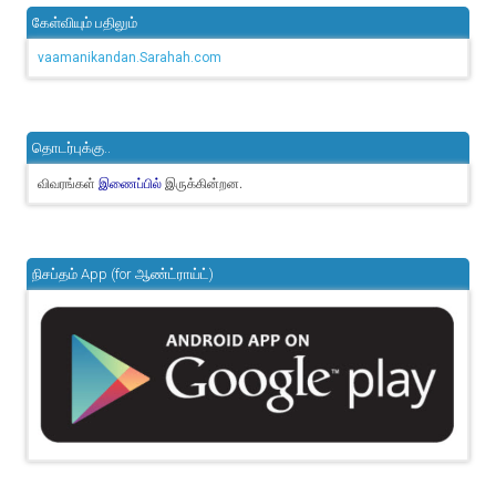
கேள்வியும் பதிலும்
vaamanikandan.Sarahah.com
தொடர்புக்கு..
விவரங்கள்
இருக்கின்றன.
இணைப்பில்
நிசப்தம் App (for ஆண்ட்ராய்ட்)