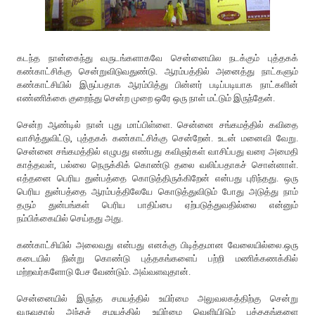
கடந்த நான்கைந்து வருடங்களாகவே சென்னையில நடக்கும் புத்தகக்
கண்காட்சிக்கு சென்றுவிடுவதுண்டு. ஆரம்பத்தில் அனைத்து நாட்களும்
கண்காட்சியில் இருப்பதாக ஆரம்பித்து பின்னர் படிப்படியாக நாட்களின்
எண்ணிக்கை குறைந்து சென்ற முறை ஒரே ஒரு நாள் மட்டும் இருந்தேன்.
சென்ற ஆண்டில் நான் புது மாப்பிள்ளை. சென்னை சங்கமத்தில் கவிதை
வாசித்துவிட்டு, புத்தகக் கண்காட்சிக்கு சென்றேன். உடன் மனைவி வேறு.
சென்னை சங்கமத்தில் எழுபது எண்பது கவிஞர்கள் வாசிப்பது வரை அமைதி
காத்தவள், பல்லை நெருக்கிக் கொண்டு தலை வலிப்பதாகச் சொன்னாள்.
எத்தனை பெரிய துன்பத்தை கொடுத்திருக்கிறேன் என்பது புரிந்தது. ஒரு
பெரிய துன்பத்தை ஆரம்பத்திலேயே கொடுத்துவிடும் போது அடுத்து நாம்
தரும் துன்பங்கள் பெரிய பாதிப்பை ஏற்படுத்துவதில்லை என்னும்
நம்பிக்கையில் செய்தது அது.
கண்காட்சியில் அலைவது என்பது எனக்கு பிடித்தமான வேலையில்லை.ஒரு
கடையில் நின்று கொண்டு புத்தகங்களைப் பற்றி மணிக்கணக்கில்
மற்றவர்களோடு பேச வேண்டும். அவ்வளவுதான்.
சென்னையில் இருந்த சமயத்தில் உயிர்மை அலுவலகத்திற்கு சென்று
வருவதால் அந்தச் சமயத்தில் உயிர்மை வெளியிடும் புத்தகங்களை