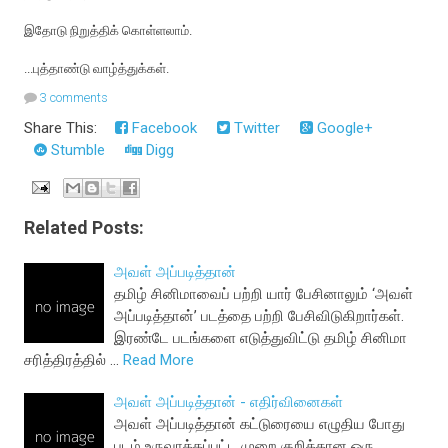
இதோடு நிறுத்திக் கொள்ளலாம்.
...புத்தாண்டு வாழ்த்துக்கள்.
3 comments
Share This:
Facebook
Twitter
Google+
Stumble
Digg
Related Posts:
அவள் அப்படித்தான்
தமிழ் சினிமாவைப் பற்றி யார் பேசினாலும் ‘அவள்
அப்படித்தான்’ படத்தை பற்றி பேசிவிடுகிறார்கள்.
இரண்டே படங்களை எடுத்துவிட்டு தமிழ் சினிமா
சரித்திரத்தில் …
Read More
அவள் அப்படித்தான் - எதிர்வினைகள்
அவள் அப்படித்தான் கட்டுரையை எழுதிய போது
படம் உருவாக்கப்பட்ட முறை குறித்தான ஒரு