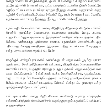
இன்று காலையில் தெருக்களிலும், குப்பை மேடுகளிலும் பொறுக்கி பிழைப்பை
ஓட்டும் இரண்டு இளைஞர்கள், முட்டி வரைக்கும் மடக்கிய ஜீன்ஸ் பேண்ட்டும்
கிழிந்த சட்டையுமாக ஒயின்ஷாப்புக்குள் இருந்து வெளியே வந்தார்கள். அந்த
வழியில் சென்றவர்களிடமெல்லாம் ஹேப்பி நியூ இயர் சொன்னார்கள். தோளில்
ஒரு வெள்ளைச் சாக்கு இருந்தது. இன்னும் காலியாகவே இருந்தது.
வரும் வழியில் வழக்கமான உணவு விடுதிக்கு விடுமுறை விட்டுவிட்டார்கள்.
இரண்டு ரூபாய்க்கு வேகவைத்த கடலையை வாங்கிய போது, கடலை
விற்றவரிடம் "புது வருஷம் எப்படி இருக்குங்க" என்றேன். சிரிப்பைத் தவிர பதில்
இல்லை. நான்கைந்து பதில்களை நானாக உருவாக்கிக் கொண்டேன். ஒரு
பதிலாவது அவரது மனதிற்குள் இருக்கும் பதிலுடன் சரியாக பொருந்துமா
என்று தெரியவில்லை. ஹேப்பி நியு இயர்!
ஊருக்குச் செல்லும் நாட்களில் நண்பர்களுடன் அலுவலகம் முடித்து நேராக
ஒசூர் வரை சென்றுவிடுவதுண்டு என்பதால், வீட்டிலிருந்து அலுவலகத்திற்கு
பைக்கில் வராமல், பேருந்தில் அல்லது நடந்து வருவேன். அலுவலகத்தின் பின்
கதவு திறந்திருந்தால் 1.5 கி.மீ தான் நடக்க வேண்டியிருக்கும், மூடியிருந்தால்
சுற்றி 3 கி மீ நடக்க வேண்டும். பத்தரை மணிக்கு மூடிவிடுவார்கள். நான் 7
நிமிடம் தாமதாக வந்தேன்.காவலுக்கு நின்றவர் திறந்து விட முடியாது என்று
முகத்தில் கடுகடுப்பை காட்டினார்.
என் முக ராசியா என்று தெரியவில்லை என்னோடு பழகாத யாருக்குமே
என்னைப்பார்த்தால் கோபம்/எரிச்சல் வருகிறது.நானும் கறுவிவிட்டு பசியோடு
நடந்து வந்தேன்.