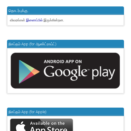
தொடர்புக்கு..
விவரங்கள்
இருக்கின்றன.
இணைப்பில்
நிசப்தம் App (for ஆண்ட்ராய்ட்)
நிசப்தம் App (for Apple)