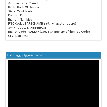
Account Type: Current
Bank : Bank Of Baroda
State : Tamil Nadu
District : Erode
Branch : Nambiyur
IFSC Code : BARB0NAMBIY (5th character is zero)
SWIFT Code: BARBINBBCOI
Branch Code : NAMBIY (Last 6 Characters of the IFSC Code)
City : Nambiyur
பேச்சு மற்றும் நேர்காணல்கள்