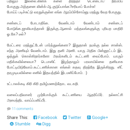
பதிலும் இல்லை.லின்க் களை திறந்தா 'டெஸ்க்டாப்' நிரம்பிப்
போகுது.அத்தனை லின்க்-ஆ குடுப்பாங்க?சரியாப் போச்சு!
போய்ப் படிச்சுட்டு வரதுக்குள்ள எங்க ஆரம்பிச்சோம்னு மறந்து வேற போகுது.
சண்டைப் போடாதீங்க. வேண்டாம் வேண்டாம் சண்டைப்
போடுங்க.ஜாலியாத்தான் இருக்கு.ஆனால் மத்தவங்களுக்கு புரியற மாதிரி
ஓ.கே? டீல்?
மேட்டரை மறந்துட்டேன் பார்த்துடீங்களா? இதுதான் நமக்கு நல்ல சான்ஸ்.
எந்த அணியும் வேண்டாம். இது தனி அணி. யாரு அதிக பின்னூட்டம் இட
ஒத்துக் கொள்கிறார்களோ அவர்களிடம் கூட்டணி வைப்போம். யாரும்
மதிக்கவில்லையா? டெபாஸிட் இழந்தாலும் பரவாயில்லை தனியாக
போட்டியிடுவோம்.கூட்டணிக்கான எங்கள் கதவு திறந்தே இருக்கிறது. ஸீட்
தரமுடியவில்லை எனில் இதயத்தில் இடமளிப்போம். :)
உட்டாலக்கடி கிரி கிரி தமிழ்மணத்தோட வடகறி.
வலைப்பதிவாளர் முற்போக்குக் கூட்டணியை ஆதரிப்பிர். நல்லாட்சி
அமைந்திட வாய்ப்பளிப்பீர்.
11 comments
Share This:
Facebook
Twitter
Google+
Stumble
Digg