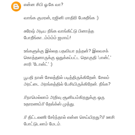
என்ன சிபி ஓ.கே வா?
வாங்க குமரன், ரஜினி மாதிரி பேசுறீங்க :)
சுரேஷ் அடிய நீங்க வாங்கிட்டு பினாத்த
போறீங்கா...ம்ம்ம்ம் ஜமாய்!
உங்களுக்கு இல்லத பதவியா நந்தன்? இலவசக்
கொத்தனாருக்கு ஒதுக்கப்பட்ட தொகுதி 'பான்ட்'
சாரி 'டோன்ட்' :)
பூபதி நான் சேலத்தில் படித்திருக்கிறேன். சேலம்
அரட்டை அரங்கத்தில் பேசியிருக்கிறேன். நீங்க?
//நாமெல்லாம் அறிவு சூனியம்கிறதுக்கு ஒரு
உதாரணம்// தேங்க்ஸ் முத்து.
// திட்டலணி சேர்ந்தால் என்ன செய்யிறது?// ஊசி
போட்டுடலாம் மேடம்.