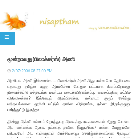
SKIP TO CONTENT
மூன்றாவது(பிலாக்கர்ஸ்) அணி
2/07/2006 08:27:00 PM
அரசியல் அணி இல்லைங்க.....பிலாக்கர்ஸ் அணி.அது என்னமோ தெரியலை
எதாவது தமிழ்ல எழுத ஆரம்பிச்சா போதும் பட்டாசக் கிளப்பறோம்னு
நினைச்சுட்டு மத்தவங்க மண்டய உடைச்சுடுறாங்கப்பு. வலைப்பதிவு மட்டும்
விதிவிலக்கா? இங்கேயும் ஆரம்பிசாச்சு. என்னடா குரூப் சேர்ந்து
மத்தவங்களை தூக்கி மட்டும் தானே விடுறாங்க, நல்லா இருக்குதுனு
பார்த்துட்டு இருந்தா .....
திடீர்னு அக்னி எல்லாம் தோத்துடற அளவுக்கு ஏவுகணைகள் சீறுது போங்க.
அட என்னங்க ஆச்சு. நல்லாத் தானே இருந்தீங்க? என்ன வேணும்னே
புரியலயே! அட என்னதான் பிரச்சினைனு தெரிஞ்சுக்கலாம்னா நேரடியா