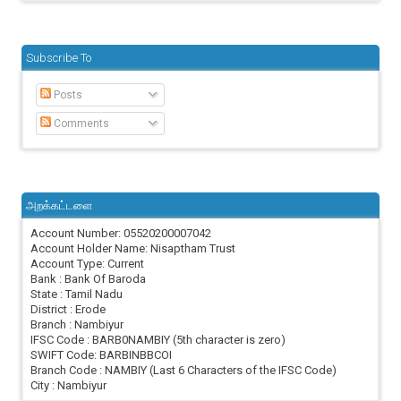
Subscribe To
Posts
Comments
அறக்கட்டளை
Account Number: 05520200007042
Account Holder Name: Nisaptham Trust
Account Type: Current
Bank : Bank Of Baroda
State : Tamil Nadu
District : Erode
Branch : Nambiyur
IFSC Code : BARB0NAMBIY (5th character is zero)
SWIFT Code: BARBINBBCOI
Branch Code : NAMBIY (Last 6 Characters of the IFSC Code)
City : Nambiyur