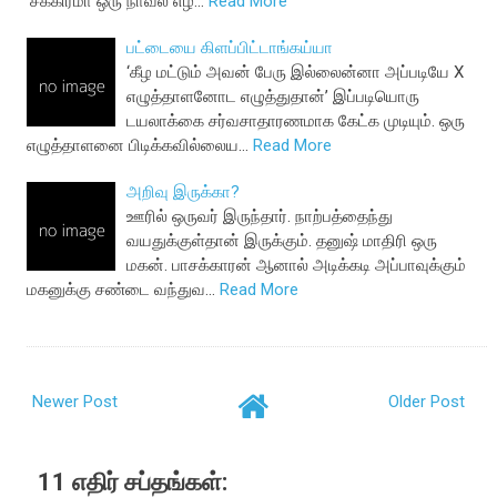
‘சீக்கிரமா ஒரு நாவல் எழ…
Read More
பட்டையை கிளப்பிட்டாங்கய்யா
‘கீழ மட்டும் அவன் பேரு இல்லைன்னா அப்படியே X
எழுத்தாளனோட எழுத்துதான்’ இப்படியொரு
டயலாக்கை சர்வசாதாரணமாக கேட்க முடியும். ஒரு
எழுத்தாளனை பிடிக்கவில்லைய…
Read More
அறிவு இருக்கா?
ஊரில் ஒருவர் இருந்தார். நாற்பத்தைந்து
வயதுக்குள்தான் இருக்கும். தனுஷ் மாதிரி ஒரு
மகன். பாசக்காரன் ஆனால் அடிக்கடி அப்பாவுக்கும்
மகனுக்கு சண்டை வந்துவ…
Read More
Newer Post
Older Post
11 எதிர் சப்தங்கள்: