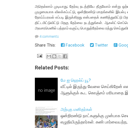
அதெல்லாம் முடியாது; தேர்வு நடத்தியே தீருவோம் என்று ஒற
முழுமையாக விலக்கப்பட்டு, ஒன்றிரண்டு மாதங்களில் இயல்பு வா
நோய்ப்பரவல் எப்படி இருக்கிறது என்பதைக் கணித்துவிட்டு
திட்டமிட்டுவிட்டு பிறகு தேர்வை நடத்துங்கள். ஆகஸ்ட்-செப்
அவசரமெனில் பத்தாம் வகுப்பு பொதுத்தேர்வை ரத்து செய்துவிட
4 comments
Share This:
Facebook
Twitter
Goog
Related Posts:
மே ஐ ஹெல்ப் யூ?
வீட்டில் இருந்து வேலை செய்கிறேன
ஆளுக்குக் கூட கொஞ்சம் மரியாதை இருக்
அற்புத மனிதர்கள்
ஒன்றிரண்டு நாட்களுக்கு முன்பாக செ
எழுதியிருந்தார்கள். கண் பார்வையற்ற