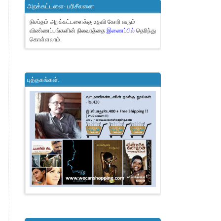
அறக்கட்டளை- பரிசீலனை
நிசப்தம் அறக்கட்டளைக்கு உதவி கோரி வரும்
விண்ணப்பங்களின் நிலவரத்தை
இணைப்பில்
தெரிந்து
கொள்ளலாம்.
புத்தகங்கள்..