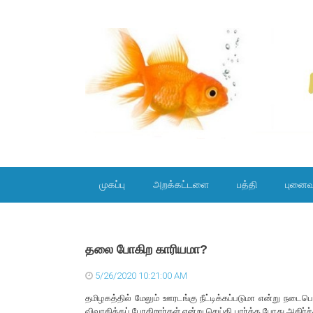
SKIP TO CONTENT
முகப்பு
அறக்கட்டளை
பத்தி
புனைவ
தலை போகிற காரியமா?
5/26/2020 10:21:00 AM
தமிழகத்தில் மேலும் ஊரடங்கு நீட்டிக்கப்படுமா என்று நடைபெ
விவாதிக்கப் போகிறார்கள் என்று செய்தி பார்த்த போது அதிர்ச