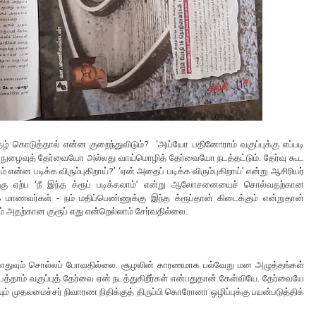
தழ் கொடுத்தால் என்ன குறைந்துவிடும்? ‘அய்யோ பதினோராம் வகுப்புக்கு எப்படி
ளே நுழைவுத் தேர்வையோ அல்லது வாய்மொழித் தேர்வையோ நடத்தட்டும். தேர்வு கூட
என்ன படிக்க விரும்புகிறாய்?’ ‘ஏன் அதைப் படிக்க விரும்புகிறாய்’ என்று ஆசிரியர்
கு ஏற்ப ‘நீ இந்த க்ரூப் படிக்கலாம்’ என்று ஆலோசனையைச் சொல்வதற்கான
 மாணவர்கள் - நம் மதிப்பெண்ணுக்கு இந்த க்ரூப்தான் கிடைக்கும் என்றுதான்
ோம் அதற்கான குரூப் எது என்றெல்லாம் சேர்வதில்லை.
ம் எதுவும் சொல்லப் போவதில்லை. சூழலின் காரணமாக பல்வேறு மன அழுத்தங்கள்
 பத்தாம் வகுப்புத் தேர்வை ஏன் நடத்துகிறீர்கள் என்பதுதான் கேள்வியே. தேர்வையே
ம் முதலமைச்சர் நிவாரண நிதிக்குத் திருப்பி கொரோனா ஒழிப்புக்கு பயன்படுத்திக்