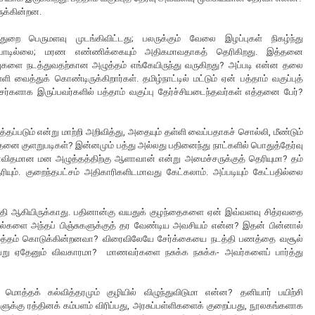
ருக்கின்றன.
ிற்துறை பெருமளவு முடங்கிவிட்டது; பலருக்கும் வேலை இழப்புகள் நிகழ்ந்து
்தபாடில்லை; மரண எண்ணிக்கையும் அதிகமாவதாகத் தெரிகிறது. இத்தனை
வுகளை நடத்துவதற்கான அழுத்தம் எங்கேயிருந்து வருகிறது? அப்படி என்ன தலை
 வைத்துக் கொண்டிருக்கிறார்கள். தமிழ்நாட்டில் மட்டும் ஏன் பத்தாம் வகுப்புத்
்சர்களாக இருப்பவர்களில் பத்தாம் வகுப்பு தேர்ச்சியடைந்தவர்கள் எத்தனை பேர்?
்தப்படும் என்று மாற்றி அறிவித்து, அதையும் தள்ளி வைப்பதாகச் சொல்லி, மீண்டும்
ை குளறுபடிகள்? இன்னமும் பத்து அல்லது பதினைந்து நாட்களில் பொதுத்தேர்வு
விதமான மன அழுத்தத்திற்கு ஆளாவான் என்று அமைச்சருக்குத் தெரியுமா? தம்
ரியும். குறைந்தபட்சம் அதிகாரிகளிடமாவது கேட்கலாம். அப்படியும் கேட்பதில்லை
்த்தி ஆகியிருக்காது. பதினான்கு வயதுக் குழந்தைகளை ஏன் இவ்வளவு சித்ரவதை
ல்களை அந்தப் பிஞ்சுகளுக்குத் தர வேண்டிய அவசியம் என்ன? இதன் பின்னால்
அழுத்தம் கொடுக்கின்றனவா? விரைவிலேயே சேர்க்கையை நடத்தி பணத்தை வசூல்
ேறு ஏதேனும் விவகாரமா? மாணவர்களை நசுக்க நசுக்க- அவர்களைப் பார்த்து
் மொத்தக் கல்வித்தரமும் குழியில் விழுந்துவிடுமா என்ன? தனியார் பயிற்சி
ுக்கு ரத்தினக் கம்பளம் விரிப்பது, அரசுப்பள்ளிகளைக் குறைப்பது, நூலகங்களாக