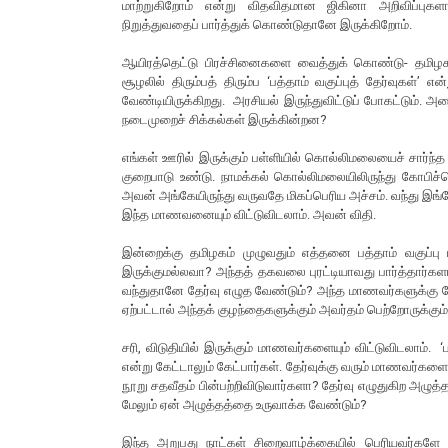
மாற்றுகிறோம் என்று விதவிதமான ஜிகினா அறிவிப்புகளா
நிறுத்துவதைப் பார்த்துக் கொண்டுதானே இருக்கிறோம்.
ஆயிரத்தெட்டு பிரச்சினைகளை வைத்துக் கொண்டு- தமிழகம்
சூழலில் திரும்பத் திரும்ப ‘பத்தாம் வகுப்புத் தேர்வுகள
வேண்டியிருக்கிறது. அரசியல் இருந்துவிட்டுப் போகட்டும்.
நடைமுறைச் சிக்கல்கள் இருக்கின்றன?
எங்கள் ஊரில் இருக்கும் பள்ளியில் கொல்லிமலையைச் சார்ந்
குறைபாடு உண்டு. நாமக்கல் கொல்லிமலையிலிருந்து கோபிச்செட
அவன் அங்கேயிருந்து வருவதே மிகப்பெரிய அச்சம். வந்து இங்க
இந்த மாணவனையும் விட்டுவிடலாம். அவன் விதி.
இன்றைக்கு தமிழகம் முழுவதும் எத்தனை பத்தாம் வகுப்பு ம
இருக்குமல்லவா? அந்தத் தகவலை புரட்டியாவது பார்த்தார்கள
வந்துதானே தேர்வு எழுத வேண்டும்? அந்த மாணவர்களுக்கு ந
ஏற்பட்டால் அந்தக் குழந்தைகளுக்கும் அவர்தம் பெற்றோருக்கு
சரி, விடுதியில் இருக்கும் மாணவர்களையும் விட்டுவிடலாம்.
என்று கேட்டாலும் கேட்பார்கள். தேர்வுக்கு வரும் மாணவர்
நூறு சதவீதம் பின்பற்றிவிடுவார்களா? தேர்வு எழுதுகிற அ
மேலும் ஏன் அழுத்தத்தை உருவாக்க வேண்டும்?
இந்த அறுபது நாட்கள் சிறைவாழ்க்கையில் பெரியவர்களே