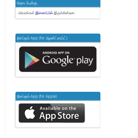
தொடர்புக்கு..
விவரங்கள்
இருக்கின்றன.
இணைப்பில்
நிசப்தம் App (for ஆண்ட்ராய்ட்)
நிசப்தம் App (for Apple)