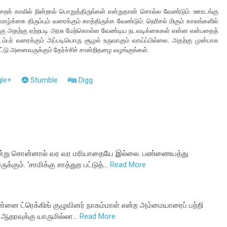
்றைக் காலில் நின்றால் பொறுத்திருங்கள் என்றுதான் சொல்ல வேண்டும். ஊரடங்கு
ழ்க்கை திரும்பும் வரைக்கும் காத்திருக்க வேண்டும். நெரிசல் மிகும் காலங்களில்
 பிறகு அதற்கு ஏற்றபடி அரசு மேற்கொள்ள வேண்டிய நடவடிக்கைகள் என்ன என்பதைத்
டெம்பர் வரைக்கும் அப்படியொரு சூழல் உருவாகும் வாய்ப்பில்லை. அதற்கு முன்பாக
்டு அனைவருக்கும் தேர்ச்சிச் சான்றிதழை வழங்குங்கள்.
le+
Stumble
Digg
் என்று சொன்னால் வர வர மரியாதையே இல்லை. பண்ணையத்து
கும். ‘சாமிக்கு சாத்துற பட்டுத்…
Read More
ன்னை ட்ரெக்கிங் குழுவினர் நாகம்மாள் என்ற அம்மையாரைப் பற்றி
, ஆதரவுக்கு யாருமில்லா…
Read More