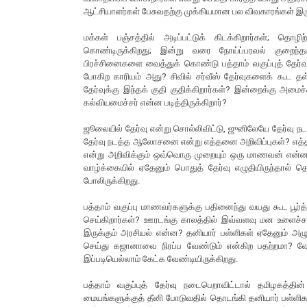
ஆட்சியாளர்கள் பேசுவதற்கு முக்கியமான பல விவகாரங்கள் இ
மக்கள் பஞ்சத்தில் அடிப்பட்டுக் கிடக்கிறார்கள்; தொழ
கொண்டிருக்கிறது; இன்று வரை நோய்ப்பரவல் குறைந
பிரச்சினைகளை வைத்துக் கொண்டு பத்தாம் வகுப்புத் தேர்
போகிற காரியம் அது? சிவில் சர்வீஸ் தேர்வுகளைக் கூட தள்ளி
தேர்வுக்கு இந்தக் குதி குதிக்கிறார்கள்? இன்றைக்கு அமைச
கல்வியமைச்சர் என்ன படித்திருக்கிறார்?
ஜூலையில் தேர்வு என்று சொல்லிவிட்டு, ஜுனிலேயே தேர்வு நடத
தேர்வு நடத்த ஆலோசனை என்று எத்தனை அறிவிப்புகள்? எத்தன
என்று அறிவிக்கும் ஒவ்வொரு முறையும் ஒரு மாணவன் என்ன
வாழ்க்கையில் ஏதேனும் பொதுத் தேர்வு எழுதியிருந்தால் தெ
போலிருக்கிறது.
பத்தாம் வகுப்பு மாணவர்களுக்கு பதினைந்து வயது கூட பூர
செய்கிறார்கள்? ஊரடங்கு காலத்தில் இவ்வளவு மன உளைச்ச
இருக்கும் அரசியல் என்ன? தனியார் பள்ளிகள் ஏதேனும் 
செய்து கஜானாவை நிரப்ப வேண்டும் என்கிற பதற்றமா? வ
இப்படியெல்லாம் கேட்க வேண்டியிருக்கிறது.
பத்தாம் வகுப்புத் தேர்வு நடைபெறாவிட்டால் தமிழகத்தின
மையங்களுக்குத் தீனி போடுவதில் தொடங்கி தனியார் பள்ளிகள