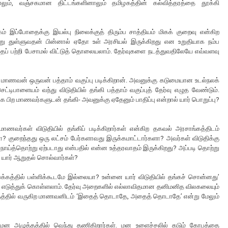
லும், வஞ்சகமான திட்டங்களினாலும் தமிழகத்தின் கல்வித்தரத்தை தூக்கி
 இப்போதைக்கு இயல்பு நிலைக்குத் திரும்ப சாத்தியம் மிகக் குறைவு என்கிற
்’ என்று துள்ளுவதன் பின்னால் ஏதோ உள் அரசியல் இருக்கிறது என உறுதியாக நம்ப
 அதைப் பற்றி பேசாமல் விட்டுத் தொலையலாம். தேர்வுகளை நடத்துவதிலேயே எவ்வளவு
த மாணவன் ஒருவன் பத்தாம் வகுப்பு படிக்கிறான். அவனுக்கு கடுமையான உடல்நலக்
்டிபாளையம் வந்து விடுதியில் தங்கி பத்தாம் வகுப்புத் தேர்வு எழுத வேண்டும்.
ே பிற மாணவர்களுடன் தங்கி- அவனுக்கு ஏதேனும் பாதிப்பு என்றால் யார் பொறுப்பு?
ாணவர்கள் விடுதியில் தங்கிப் படிக்கிறார்கள் என்கிற தகவல் அரசாங்கத்திடம்
ா? குறைந்தது ஒரு லட்சம் பேர்களாவது இருக்கமாட்டார்களா? அவர்கள் விடுதிக்கு
ோய்த்தொற்று ஏற்படாது என்பதில் என்ன உத்தரவாதம் இருக்கிறது? அப்படி தொற்று
ம் யார் ஆறுதல் சொல்வார்கள்?
 ‘பக்கத்தில் பள்ளிக்கூடமே இல்லையா? உன்னை யார் விடுதியில் தங்கச் சொன்னது’
களை எடுத்துக் கொள்ளலாம். தேர்வு அறைகளில் எல்லாவிதமான தனிமனித விலகலையும்
ழுத்தத்தில் வருகிற மாணவனிடம் ‘இதைத் தொடாதே, அதைத் தொடாதே’ என்று மேலும்
 மன அழுத்தத்தில் வெந்து தணிகிறார்கள். மன உளைச்சலில் கடும் கோபத்தை