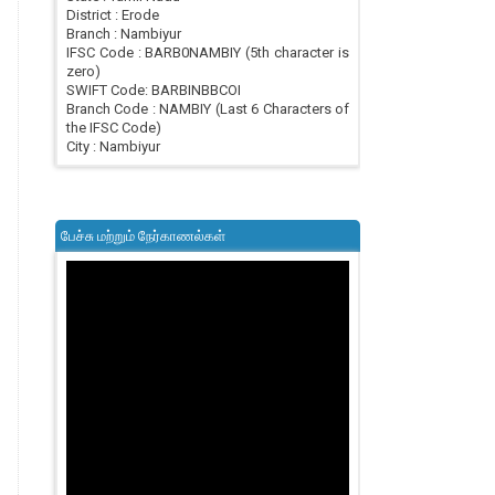
District : Erode
Branch : Nambiyur
IFSC Code : BARB0NAMBIY (5th character is
zero)
SWIFT Code: BARBINBBCOI
Branch Code : NAMBIY (Last 6 Characters of
the IFSC Code)
City : Nambiyur
பேச்சு மற்றும் நேர்காணல்கள்