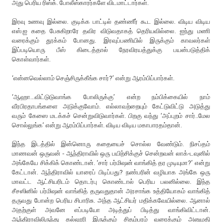
அது பெரிய ரிஸ்க். போலீஸ்காரர்களே விடமாட்டார்கள்.
இரவு உணவு இல்லை. குடிக்க பாட்டில் தண்ணீர் கூட இல்லை. விடிய விடிய
எஸ்.ஐ கதை பேசுகிறாரே தவிர விடுவதாகத் தெரியவில்லை. ஐந்து மணி
வரைக்கும் தூக்கம் போனது. இரவுப்பணியில் இருக்கும் காவலர்கள்
இப்படியொரு பீஸ் கிடைத்தால் நேரவிரயத்துக்கு பயன்படுத்திக்
கொள்வார்கள்.
‘என்னவெல்லாம் செஞ்சிருக்கீங்க சார்?’ என்று ஆரம்பிப்பார்கள்.
‘ஆஹா...விட்டுடுவாங்க போலிருக்கு’ என்ற நம்பிக்கையில் நாம்
வீரபிரதாபங்களை அடுக்குவோம். எல்லாவற்றையும் கேட்டுவிட்டு அடுத்து
வரும் கேஸை மடக்கச் சென்றுவிடுவார்கள். பிறகு வந்து ‘அப்புறம் சார்..மேல
சொல்லுங்க’ என்று ஆரம்பிப்பார்கள். விடிய விடிய மகாபாரதம்தான்.
இந்த இடத்தில் இன்னொரு கதையைச் சொல்ல வேண்டும். நிசப்தம்
மாணவன் ஒருவன் - ஆந்திராவில் ஒரு பயிற்சிக்குச் சென்றவன் லாக்-டவுனில்
அங்கேயே சிக்கிக் கொண்டான். ‘சார் பர்மிஷன் வாங்கித் தர முடியுமா?’ என்று
கேட்டான். ஆந்திராவில் யாரைப் பிடிப்பது? நண்பரின் வழியாக அங்கே ஒரு
மாவட்ட ஆட்சியரிடம் தொடர்பு கொண்டால் பெரிய பலனில்லை. இந்த
சீசஸினில் பர்மிஷன் வாங்கித் தருவதுதான் அரசாங்க உத்தியோகம் வாங்கித்
தருவது போன்ற பெரிய சிபாரிசு. அந்த ஆட்சியர் மதிக்கவேயில்லை. ஆனால்
அதற்குள் அவனே எப்படியோ அடித்துப் பிடித்து வாங்கிவிட்டான்.
ஆந்திராவிலிருந்து கல்லூரி இருக்கும் சிதம்பரம் வரைக்கும் அனுமதி