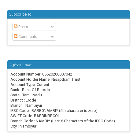
Subscribe To
Posts
Comments
அறக்கட்டளை
Account Number: 05520200007042
Account Holder Name: Nisaptham Trust
Account Type: Current
Bank : Bank Of Baroda
State : Tamil Nadu
District : Erode
Branch : Nambiyur
IFSC Code : BARB0NAMBIY (5th character is zero)
SWIFT Code: BARBINBBCOI
Branch Code : NAMBIY (Last 6 Characters of the IFSC Code)
City : Nambiyur