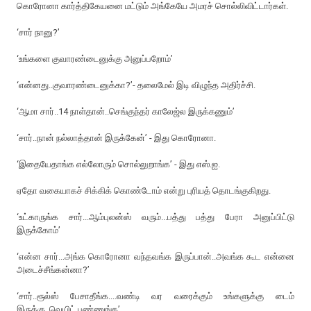
கொரோனா கார்த்திகேயனை மட்டும் அங்கேயே அமரச் சொல்லிவிட்டார்கள்.
‘சார் நானு?’
‘உங்களை குவாரண்டைனுக்கு அனுப்பறோம்’
‘என்னது..குவாரண்டைனுக்கா?’- தலைமேல் இடி விழுந்த அதிர்ச்சி.
‘ஆமா சார்..14 நாள்தான்..செங்குந்தர் காலேஜ்ல இருக்கணும்’
‘சார்..நான் நல்லாத்தான் இருக்கேன்’ - இது கொரோனா.
‘இதையேதாங்க எல்லோரும் சொல்லுறாங்க’ - இது எஸ்.ஐ.
ஏதோ வகையாகச் சிக்கிக் கொண்டோம் என்று புரியத் தொடங்குகிறது.
‘உட்காருங்க சார்...ஆம்புலன்ஸ் வரும்...பத்து பத்து பேரா அனுப்பிட்டு
இருக்கோம்’
‘என்ன சார்...அங்க கொரோனா வந்தவங்க இருப்பான்..அவங்க கூட என்னை
அடைச்சீங்கன்னா?’
‘சார்..ரூல்ஸ் பேசாதீங்க....வண்டி வர வரைக்கும் உங்களுக்கு டைம்
இருக்கு..வெயிட் பண்ணுங்க’