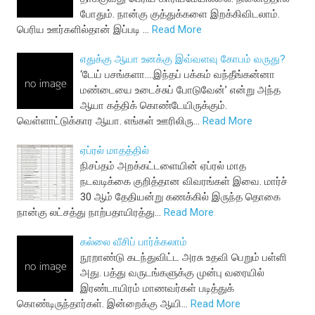
போதும். நான்கு குத்துக்களை இறக்கிவிடலாம்.
பெரிய ஊர்களில்தான் இப்படி …
Read More
எதுக்கு ஆயா உனக்கு இவ்வளவு கோபம் வருது?
‘டேய் பசங்களா....இந்தப் பக்கம் வந்தீங்கன்னா
மண்டையை உடைச்சுப் போடுவேன்’ என்று அந்த
ஆயா கத்திக் கொண்டேயிருக்கும்.
வெள்ளாட்டுக்கார ஆயா. எங்கள் ஊரிலிரு…
Read More
ஏப்ரல் மாதத்தில்
நிசப்தம் அறக்கட்டளையின் ஏப்ரல் மாத
நடவடிக்கை குறித்தான விவரங்கள் இவை. மார்ச்
30 ஆம் தேதியன்று கணக்கில் இருந்த தொகை
நான்கு லட்சத்து நாற்பதாயிரத்து…
Read More
கல்லை வீசிப் பார்க்கலாம்
நூறாண்டு கடந்துவிட்ட அரசு உதவி பெறும் பள்ளி
அது. பத்து வருடங்களுக்கு முன்பு வரையில்
இரண்டாயிரம் மாணவர்கள் படித்துக்
கொண்டிருந்தார்கள். இன்றைக்கு ஆயி…
Read More