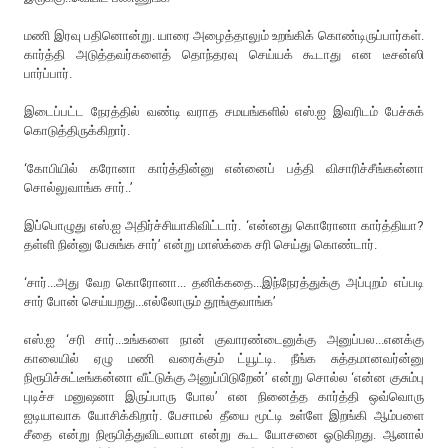
மணி இரவு பதினொன்று. யாரை அழைத்தாலும் உறங்கிக் கொண்டிருப்பார்கள்.
கார்த்தி அடுத்தவர்களைத் தொந்தரவு செய்யக் கூடாது என டீசன்ஸி
பார்ப்பார்.
இடைப்பட்ட நேரத்தில் வண்டி வராத சமயங்களில் எஸ்.ஐ இவரிடம் பேச்சுக்
கொடுத்திருக்கிறார்.
‘கோபியில் கரோனா கார்த்தின்னு என்னைப் பத்தி விசாரிச்சீங்கன்னா
சொல்லுவாங்க சார்..’
இப்பொழுது எஸ்.ஐ அதிர்ச்சியாகிவிட்டார். ‘என்னது கொரோனா கார்த்தியா?
தள்ளி நின்னு பேசுங்க சார்’ என்று மாஸ்க்கை சரி செய்து கொண்டார்.
‘சார்...அது வேற கொரோனா... தனிக்கதை...இந்நேரத்துக்கு அப்புறம் எப்படி
சார் போன் செய்யறது...எல்லோரும் தூங்குவாங்க’
எஸ்.ஐ ‘சரி சார்...உங்களை நான் குவாரண்டைனுக்கு அனுப்பல...எனக்கு
காலையில் ஏழு மணி வரைக்கும் ட்யூட்டி. நீங்க சுத்தமானவர்ன்னு
நிரூபிச்சுட்டீங்கன்னா வீட்டுக்கு அனுப்பிடுறேன்’ என்று சொல்ல ‘என்ன குசும்பு
புடிச்ச மனுஷனா இருப்பாரு போல’ என நினைத்த கார்த்தி ஒவ்வொரு
ஐடியாவாக யோசிக்கிறார். பேசாமல் தீயை மூட்டி உள்ளே இறங்கி ஆம்பளை
சீதை என்று நிரூபித்துவிடலாமா என்று கூட யோசனை ஓடுகிறது. ஆனால்