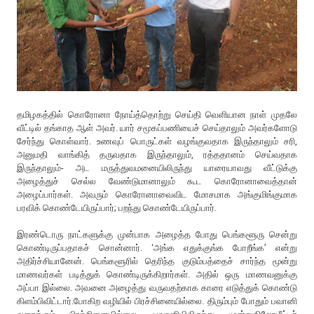
தமிழகத்தில் கொரோனா நோய்த்தொற்று செய்தி வெளியான நாள் முதலே
வீட்டில் தங்காத ஆள் அவர். யார் சமூகப்பணியைச் செய்தாலும் அவர்களோடு
சேர்ந்து கொள்வார். உணவுப் பொருட்கள் வழங்குவதாக இருந்தாலும் சரி,
அனுமதி வாங்கித் தருவதாக இருந்தாலும், ரத்ததானம் செய்வதாக
இருந்தாலும்- அட மருத்துவமனையிலிருந்து யாரையாவது வீட்டுக்கு
அழைத்துச் செல்ல வேண்டுமானாலும் கூட கொரோனாவைத்தான்
அழைப்பார்கள். அவரும் கொரோனாவைவிட மோசமாக அங்குமிங்குமாக
பரவிக் கொண்டேயிருப்பார்; பறந்து கொண்டேயிருப்பார்.
இரண்டொரு நாட்களுக்கு முன்பாக அழைத்த போது பெங்களூரு சென்று
கொண்டிருப்பதாகச் சொன்னார். ‘அங்க எதுக்குங்க போறீங்க’ என்று
அதிர்ச்சியானேன். பெங்களூரில் தெரிந்த குடும்பத்தைச் சார்ந்த மூன்று
மாணவர்கள் படித்துக் கொண்டிருக்கிறார்கள். அதில் ஒரு மாணவனுக்கு
அப்பா இல்லை. அவனை அழைத்து வருவதற்காக காரை எடுத்துக் கொண்டு
கிளம்பிவிட்டார்.போகிற வழியில் பிரச்சினையில்லை. திரும்பும் போதும் பவானி