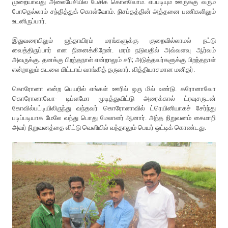
முறையாவது அலைபேசியில் பேசிக் கொள்வோம். எப்படியும் ஊருக்கு வரும்
போதெல்லாம் சந்தித்துக் கொள்வோம். நிசப்தத்தின் அத்தனை பணிகளிலும்
உடனிருப்பார்.
இதுவரையிலும் ஐந்தாயிரம் மரங்களுக்கு குறைவில்லாமல் நட்டு
வைத்திருப்பார் என நினைக்கிறேன். மரம் நடுவதில் அவ்வளவு ஆர்வம்
அவருக்கு. தனக்கு பிறந்தநாள் என்றாலும் சரி; அடுத்தவர்களுக்கு பிறந்தநாள்
என்றாலும் கடலை மிட்டாய் வாங்கித் தருவார். வித்தியாசமான மனிதர்.
கொரோனா என்ற பெயரில் எங்கள் ஊரில் ஒரு மில் உண்டு. கரோனாவோ
கொரோனாவோ- டிப்ளமோ முடித்துவிட்டு அரைக்கால் ட்ரவுசருடன்
கோவில்பட்டியிலிருந்து வந்தவர் கொரோனாவில் ட்ரெயினியாகச் சேர்ந்து
படிப்படியாக மேலே வந்து பொது மேலாளர் ஆனார். அந்த நிறுவனம் கைமாறி
அவர் நிறுவனத்தை விட்டு வெளியில் வந்தாலும் பெயர் ஒட்டிக் கொண்டது.