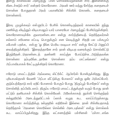
இன்று காலையில் அழைத்து 'பாஸ் சொல்லியிருக்கேன் சார்...இன்னைக்கு
கிடைச்சுடும் சார்’ என்றார் கொரோனா. அவன் ஊர் வந்து சேர்ந்த கதையைச்
சொன்ன போதுதான் அவர் பவானியில் சிக்கிக் கொண்ட கதையைச்
சொன்னார்.
இரவு முழுக்கவும் எஸ்.ஐயிடம் பேசிக் கொண்டிருந்தவர் காலையில் ஐந்து
மணிக்கு விடிந்தும் விடியாமலும் யார் யாரையோ அழைத்துப் பேசியிருக்கிறார்.
கொரோனாவுக்கே குவாரண்டைனா என்று கார்த்தியைத் தெரிந்தவர்கள்
எல்லாம் எரிமலை எப்படி பொறுக்கும் என வெடித்துச் சிதறி பல பக்கமும்
ஃபோன் பறக்க, எஸ்.ஐ ‘ஓ நீங்க பெரிய ரவுடியா சார்’ என்று கேட்டு அனுப்பி
வைத்திருக்கிறார். ‘இதைத்தானே சார் நான் விடியற வரைக்கும் சொல்லிட்டு
இருந்தேன்...தொண்டைத் தண்ணி காய்ஞ்சு போய்டுச்சு...அடுத்தவங்க
சொன்னா நம்புவீங்க...நானே சொன்னா நம்ப மாட்டீங்களா’ என்று
அப்பாவியாகக் கேட்டிருக்கிறார் கொரோனா.
ஈரோடு மாவட்டத்தில் அவ்வளவு ஸ்ட்ரிக்ட் ஆபிசர்ஸ் போலிருக்கிறது. இது
புரியாமல்தான் வேணி ‘அப்பா வீட்டுக்கு போலாம்’ என்று ஒரே அக்கப்போர்.
குடும்பத்தோடு கார் ஏறிப் போனால் போகும் போது ‘திருப்பூர் போறோம்’ என்று
சொல்லித் தப்பிவிடலாம். திரும்ப ஈரோடு மாவட்டத்துக்குள் வரும் போது நான்
மட்டும் தனியாகச் சிக்கிக் கொள்வேன். அலேக்காகத் தூக்கி செங்குந்தர்
கல்லூரியில் அடைத்துவிட்டால் ப்லாக் எழுத கூட வாய்ப்பிருக்காது.
கொரோனா கார்த்திக்கு உள்ளூரில் எதிரிகள் இல்லை. நான் சிக்கியதாகத்
தெரிந்தால் ‘அவனை கொரில்லா செல்லில் அடையுங்கள்’ என்று சொல்லக்
கூட வாய்ப்பிருக்கிறது. இந்த லட்சணத்தில் மச்சினன் ‘மச்சா...எங்க