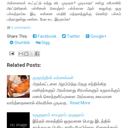
அக்காவைக் கூட்டிட்டு வந்து விட முடியுமா? முடியாதா’ என்று ஃபோனில்
மிரட்டுகிறான். மச்சினன் கொஞ்சம் பல்க்கான ஆள். உரலுக்கு ஒரு
பக்கத்தாம்ல இடி; என்னை மாதிரி மத்தளத்துக்கு ரெண்டு பக்கம்
பத்தாதுன்னு மண்டை மேல கூட இடிதாம்ல!
3 comments
Share This:
Facebook
Twitter
Google+
Stumble
Digg
Related Posts:
குரூரத்தின் வர்ணங்கள்
அறக்கட்டளை ஆரம்பித்த பிறகு சந்திக்கிற
மனிதர்களும் அவர்களது சிரமங்களும் உருவாக்கும்
மனக் கொந்தளிப்புகளை அவ்வளவு சுலபமான
வார்த்தைகளால் விவரிக்க முடிவத…
Read More
உருளுதாம் சாயுதாம் புரளுதாம்
இந்தக் காலத்தில் ஒருவனை பொது இடத்தில்
தாக்குவது பெரிய காரியமேயில்லை. நினைத்தால்