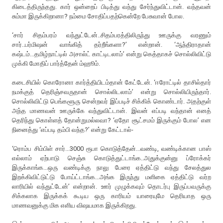
கிடைத்திருந்தது. கார் ஒன்றைப் பிடித்து வந்து சேர்ந்துவிட்டான். வந்தவன்
சும்மா இருக்கிறானா? நம்மை சோதிப்பதற்கென்றே பேசுவான் போல.
‘சார் சிதம்பரம் வந்துட்டேன்..சிதம்பரத்திலிருந்து ஊருக்கு வரணும்
சார்..பர்மிஷன் வாங்கித் தர்றீங்களா?’ என்றான். ‘ஆந்திராதான்
கஷ்டம்...தமிழ்நாட்டில் அசால்ட் காட்டிடலாம்’ என்று கெத்தாகச் சொல்லிவிட்டு
முக்கி மோதிப் பார்த்தேன் ம்ஹூம்.
கடைசியில் கொரோனா கார்த்தியிடம்தான் கேட்டேன். ‘ஈரோட்டில் தாசில்தார்
நமக்குத் தெரிஞ்சவருதான் சொல்லிடலாம்’ என்று சொல்லியிருந்தார்.
சொல்லிவிட்டு பெங்களூரு சென்றவர் இப்படிச் சிக்கிக் கொண்டார். அதற்குள்
அந்த மாணவன் ஊருக்கே வந்துவிட்டான். இவன் எப்படி வந்தான் எனத்
தெரிந்து கொள்ளத் தோன்றுமல்லவா? ‘ஏதோ சூட்சமம் இருக்கும் போல’ என
நினைத்து ‘எப்படி தம்பி வந்த?’ என்று கேட்டால்-
‘ரொம்ப சிம்பிள் சார்...3000 ரூபா கொடுத்தேன்...வண்டி, வண்டிக்கான பாஸ்
எல்லாம் ஏற்பாடு செஞ்சு கொடுத்துட்டாங்க..அதுக்குன்னு ப்ரோக்கர்
இருக்காங்க...ஒரு வண்டிக்கு நாலு பேரை ஏத்திட்டு வந்து சேலத்துல
இறக்கிவிட்டுட்டு போய்ட்டாங்க...அங்க இருந்து மளிகை ஏத்திட்டு வர்ற
லாரியில் வந்துட்டேன்’ என்றான். ஊர் முழுக்கவும் தொடர்பு இருப்பவருக்கு
சிக்கலாக இருக்கக் கூடிய ஒரு காரியம் யாரையுமே தெரியாத ஒரு
மாணவனுக்கு மிக எளிய விஷயமாக இருக்கிறது.