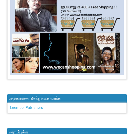
புத்தகங்களை மின்நூலாக வாங்க
Leemeer Publishers
தொடர்புக்கு