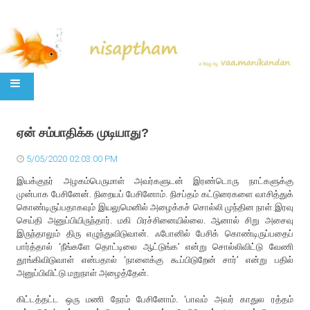
SKIP TO CONTENT
ஏன் சம்பாதிக்க முடியாது?
5/05/2020 02:03:00 PM
இயக்குநர் அழகம்பெருமாள் அவர்களுடன் இரண்டொரு நாட்களுக்கு
முன்பாக பேசினேன். நிறையப் பேசினோம். நிசப்தம் கட்டுரைகளை வாசித்துக்
கொண்டிருப்பதாகவும் இயலுமெனில் அழைக்கச் சொல்லி முந்தின நாள் இரவு
செய்தி அனுப்பியிருந்தார். மகி பிரச்சினையில்லை. ஆனால் சிறு அசைவு
இருந்தாலும் திரு எழுந்துவிடுவான். ஃபோனில் பேசிக் கொண்டிருப்பதைப்
பார்த்தால் ‘நீங்களே தொட்டிலை ஆட்டுங்க’ என்று சொல்லிவிட்டு வேணி
தூங்கிவிடுவாள் என்பதால் ‘நாளைக்கு கூப்பிடுறேன் சார்’ என்று பதில்
அனுப்பிவிட்டு மறுநாள் அழைத்தேன்.
கிட்டத்தட்ட ஒரு மணி நேரம் பேசினோம். ‘பாவம் அவர் காதுல ரத்தம்