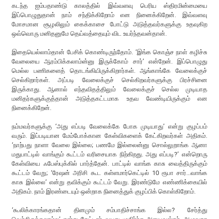
கடந்த ஐம்பதாண்டு காலத்தில் இவ்வளவு பெரிய ஸ்திரமின்மையை
இப்பொழுதுதான் நாம் சந்திக்கிறோம் என நினைக்கிறேன். இவ்வளவு
மோசமான சூழலிலும் கைக்காசை போட்டு அடுத்தவர்களுக்கு உதவுகிற
ஒவ்வொரு மனிதனுமே தெய்வத்தையும் விட உயர்ந்தவன்தான்.
இதையெல்லாம்தான் பேசிக் கொண்டிருந்தோம். ‘இங்க கொஞ்ச நாள் கழிச்சு
வேலையை ஆரம்பிக்கலாம்ன்னு இருக்கோம் சார்’ என்றேன். இப்பொழுது
மெல்ல பணிகளைத் தொடங்கியிருக்கிறார்கள். ஆங்காங்கே வேலைக்குச்
செல்கிறார்கள். அப்படி வேலைக்குச் செல்கிறவர்களுக்கு பிரச்சினை
இருக்காது. ஆனால் எந்தவிதத்திலும் வேலைக்குச் செல்ல முடியாத
மனிதர்களுக்குத்தான் அடுத்தகட்டமாக உதவ வேண்டியிருக்கும் என
நினைக்கிறேன்.
நம்மவர்களுக்கு ‘அது எப்படி வேலைக்கே போக முடியாது’ என்று குழப்பம்
வரும். இப்படியான மேம்போக்கான கேள்விகளைக் கேட்கிறவர்கள் அதிகம்.
‘நாற்பது நாளா வேலை இல்லை; பணமே இல்லைன்னு சொல்லுறாங்க ஆனா
மதுபாட்டில் வாங்கும் கூட்டம் வரிசையாக நிற்கிறது. அது எப்படி?’ என்றொரு
கேள்வியை ஃபேஸ்புக்கில் பார்த்தேன். பாட்டில் வாங்க காசு வைத்திருக்கும்
கூட்டம் வேறு; ‘ரேஷன் அரிசி கூட கள்ளமார்கெட்டில் 10 ரூபா சார்...வாங்க
காசு இல்லை’ என்று தவிக்கும் கூட்டம் வேறு. இரண்டுமே எண்ணிக்கையில்
அதிகம். நாம் இரண்டையும் ஒன்றாக நினைத்துக் குழப்பிக் கொள்கிறோம்.
‘கூலிக்காரங்கதான் தினமும் சம்பாதிச்சாங்க இல்ல? சேர்த்து