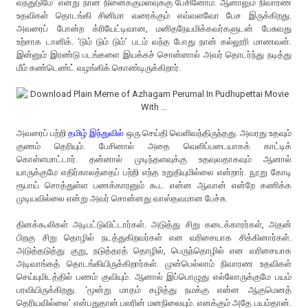
வந்துடுமே’ என்று நான் நினைக்குமளவுக்கு பேசினோம். ஆனாலும் நிவாரண
உதவிகள் தொடங்கி சினிமா வரைக்கும் எவ்வளவோ பேச இருக்கிறது.
அவரைப் போன்ற க்ரியேட்டிவான, மனிதநேயமிக்கவர்களுடன் பேசுவது
உற்சாக டானிக். ‘டும் டும் டும்’ படம் வந்த போது நான் கல்லூரி மாணவன்.
இன்னும் இரண்டு படங்களை இயக்கச் சொன்னால் அவர் தொடர்ந்து நடித்து
மீம் கண்டெண்ட் வழங்கிக் கொண்டிருக்கிறார்.
அவரைப் பற்றி
தமிழ் இந்துவில்
ஒரு செய்தி வெளிவந்திருந்தது. அவரது உதவும்
குணம் தெரியும். பேசினால் அதை வெளிப்படையாகக் காட்டிக்
கொள்ளமாட்டார். தன்னால் முடிந்தளவுக்கு உதவுவதாகவும் ஆனால்
யாருக்குமே எதிர்காலத்தைப் பற்றி எந்த உறுதியுமில்லை என்றார். நூறு கோடி
ரூபாய் சொத்துள்ள பணக்காரனும் கூட என்ன ஆவான் என்றே கணிக்க
முடியவில்லை என்று அவர் சொன்னது வாஸ்தவமான பேச்சு.
தினக்கூலிகள் அடிபட்டுவிட்டார்கள். அடுத்து சிறு கடைக்காரர்கள், அதன்
பிறகு சிறு தொழில் நடத்துகிறவர்கள் என வரிசையாக சிக்கினார்கள்.
அடுத்தடுத்து குறு, நடுத்தரத் தொழில், பெருந்தொழில் என வரிசையாக
அடிவாங்கத் தொடங்கியிருக்கிறார்கள். முன்பெல்லாம் நிவாரண உதவிகள்
செய்யுமிடத்தில் பணம் குவியும். ஆனால் இப்பொழுது எல்லோருக்குமே பயம்
பரவியிருக்கிறது. ‘மூன்று மாதம் கழித்து நமக்கு என்ன ஆகுமெனத்
தெரியவில்லை’ என்பதுதான் பலரின் மனநிலையும். எனக்கும் அதே பயம்தான்.