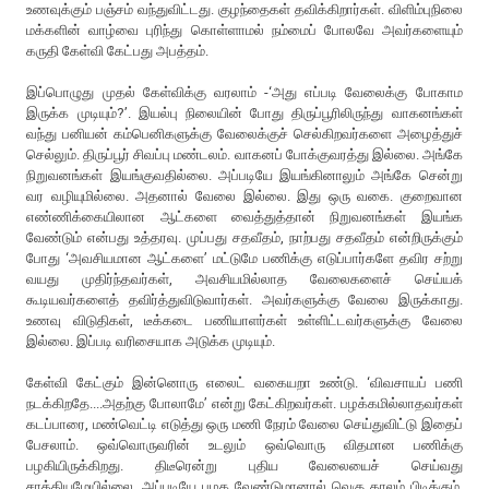
உணவுக்கும் பஞ்சம் வந்துவிட்டது. குழந்தைகள் தவிக்கிறார்கள். விளிம்புநிலை
மக்களின் வாழ்வை புரிந்து கொள்ளாமல் நம்மைப் போலவே அவர்களையும்
கருதி கேள்வி கேட்பது அபத்தம்.
இப்பொழுது முதல் கேள்விக்கு வரலாம் -‘அது எப்படி வேலைக்கு போகாம
இருக்க முடியும்?’. இயல்பு நிலையின் போது திருப்பூரிலிருந்து வாகனங்கள்
வந்து பனியன் கம்பெனிகளுக்கு வேலைக்குச் செல்கிறவர்களை அழைத்துச்
செல்லும். திருப்பூர் சிவப்பு மண்டலம். வாகனப் போக்குவரத்து இல்லை. அங்கே
நிறுவனங்கள் இயங்குவதில்லை. அப்படியே இயங்கினாலும் அங்கே சென்று
வர வழியுமில்லை. அதனால் வேலை இல்லை. இது ஒரு வகை. குறைவான
எண்ணிக்கையிலான ஆட்களை வைத்துத்தான் நிறுவனங்கள் இயங்க
வேண்டும் என்பது உத்தரவு. முப்பது சதவீதம், நாற்பது சதவீதம் என்றிருக்கும்
போது ‘அவசியமான ஆட்களை’ மட்டுமே பணிக்கு எடுப்பார்களே தவிர சற்று
வயது முதிர்ந்தவர்கள், அவசியமில்லாத வேலைகளைச் செய்யக்
கூடியவர்களைத் தவிர்த்துவிடுவார்கள். அவர்களுக்கு வேலை இருக்காது.
உணவு விடுதிகள், டீக்கடை பணியாளர்கள் உள்ளிட்டவர்களுக்கு வேலை
இல்லை. இப்படி வரிசையாக அடுக்க முடியும்.
கேள்வி கேட்கும் இன்னொரு எலைட் வகையறா உண்டு. ‘விவசாயப் பணி
நடக்கிறதே....அதற்கு போலாமே’ என்று கேட்கிறவர்கள். பழக்கமில்லாதவர்கள்
கடப்பாரை, மண்வெட்டி எடுத்து ஒரு மணி நேரம் வேலை செய்துவிட்டு இதைப்
பேசலாம். ஒவ்வொருவரின் உடலும் ஒவ்வொரு விதமான பணிக்கு
பழகியிருக்கிறது. திடீரென்று புதிய வேலையைச் செய்வது
சாத்தியமேயில்லை. அப்படியே பழக வேண்டுமானால் வெகு காலம் பிடிக்கும்.