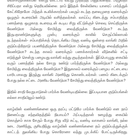
வெச்சிருக்கலாம்ல’ என்று கேட்டார் வயது முதிர்ந்த அனுபவஸ்தர். அழுவதா
சிரிப்பதா என்று தெரியவில்லை. நாம் இந்தக் கேள்வியை யாரைப் பார்த்துக்
கேட்கிறோமோ அந்தக் கூலிக்காரர்கள் பலரும் கடந்த தலைமுறை வரைக்கும்
ஒழுகும் கூரையின் அடியில் வசித்தவர்கள். வாய்ப்பு கிடைத்து சம்பாதித்த
பணத்தை ஒழுகாத கூரையுடன் கூடிய சிறு வீட்டுக்குச் செலவு செய்திருக்க
வேண்டுமா அல்லது சேமித்து வைத்திருக்க வேண்டுமா? கடந்த
இருபதாண்டுகளுக்கு முன்பு வரைக்கும் காலில் செருப்பில்லாமல்
நடந்தவர்கள்- சம்பாதிக்கத் தொடங்கிய பிறகு வண்டி ஒன்றை வாங்கி அதில்
குடும்பத்தோடு பயணித்திருக்க வேண்டுமா அல்லது சேமித்து வைத்திருக்க
வேண்டுமா? கடந்த காலம் வரைக்கும் பணக்காரர்கள் வீடுகளில் சட்டி
எடுத்துச் சென்று பழையது வாங்கி வந்து குடித்தவர்கள். இப்பொழுது கையில்
வரும் பணத்தில் நல்ல சோறு உண்டு பார்த்திருக்க வேண்டுமா? அல்லது
சேமித்து வைத்திருக்க வேண்டுமா? இதுகாலம் வரைக்கும் பழைய சட்டையை
யாரிடமாவது இருந்து வாங்கி அணிந்து கொண்டவர்கள். பணம் கிடைக்கும்
போது நல்ல சட்டை அணிய வேண்டுமா? சேமித்து வைத்திருக்க வேண்டுமா?
இதில் சாதி வேறுபாடுகள் பார்க்க வேண்டியதில்லை. இப்படியான குடும்பங்கள்
எல்லா சாதியிலும் உண்டு.
வாழ்வின் வண்ணங்களை ஒரு தரப்பு மட்டுமே பார்க்க வேண்டும் என நாம்
நினைப்பது எந்தவிதத்தில் நியாயம்? அப்படித்தான் உழைத்து கையில்
கொஞ்சம் காசு சேரும் போது சிறு வீடு கட்டி, வண்டி வாகனம் வாங்கி, நல்ல
உடை அணிந்து, ருசியறிந்து வாழ்வின் வண்ணங்களை தம் குடும்பத்துக்குக்
காட்டத் துவங்கிய போது கொரோனா வந்து முடக்கிப் போட்டிருக்கிறது.