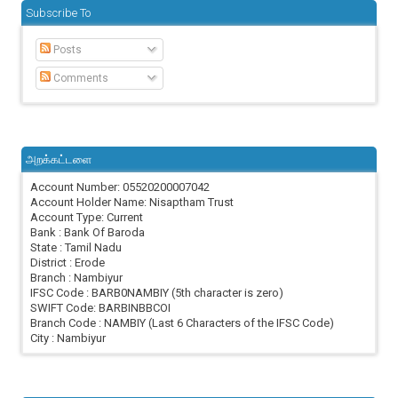
Subscribe To
Posts
Comments
அறக்கட்டளை
Account Number: 05520200007042
Account Holder Name: Nisaptham Trust
Account Type: Current
Bank : Bank Of Baroda
State : Tamil Nadu
District : Erode
Branch : Nambiyur
IFSC Code : BARB0NAMBIY (5th character is zero)
SWIFT Code: BARBINBBCOI
Branch Code : NAMBIY (Last 6 Characters of the IFSC Code)
City : Nambiyur