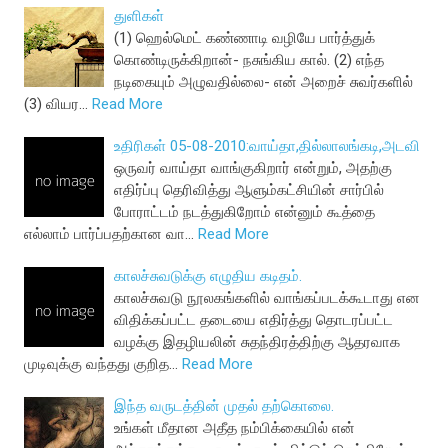
துளிகள்
(1) ஹெல்மெட் கண்ணாடி வழியே பார்த்துக்
கொண்டிருக்கிறான்- நசுங்கிய கால். (2) எந்த
நடிகையும் அழுவதில்லை- என் அறைச் சுவர்களில்
(3) வியர…
Read More
உதிரிகள் 05-08-2010:வாய்தா,தில்லாலங்கடி,அடவி
ஒருவர் வாய்தா வாங்குகிறார் என்றும், அதற்கு
எதிர்ப்பு தெரிவித்து ஆளும்கட்சியின் சார்பில்
போராட்டம் நடத்துகிறோம் என்னும் கூத்தை
எல்லாம் பார்ப்பதற்கான வா…
Read More
காலச்சுவடுக்கு எழுதிய கடிதம்.
காலச்சுவடு நூலகங்களில் வாங்கப்படக்கூடாது என
விதிக்கப்பட்ட தடையை எதிர்த்து தொடரப்பட்ட
வழக்கு இதழியலின் சுதந்திரத்திற்கு ஆதரவாக
முடிவுக்கு வந்தது குறித…
Read More
இந்த வருடத்தின் முதல் தற்கொலை.
உங்கள் மீதான அதீத நம்பிக்கையில் என்