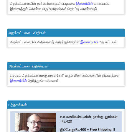
அறக்கட்டளையின் தன்னார்வலர்கள் பட்டியலை
இணைப்பில்
காணலாம்.
இணைத்துக் கொள்ள விரும்புகிறவர்கள் தொடர்பு கொள்ளவும்.
அறக்கட்டளை - விதிகள்
அறக்கட்டளையின் விதிகளைத் தெரிந்து கொள்ள
இணைப்பின்
மீது சுட்டவும்.
அறக்கட்டளை- பரிசீலனை
நிசப்தம் அறக்கட்டளைக்கு உதவி கோரி வரும் விண்ணப்பங்களின் நிலவரத்தை
இணைப்பில்
தெரிந்து கொள்ளலாம்.
புத்தகங்கள்..