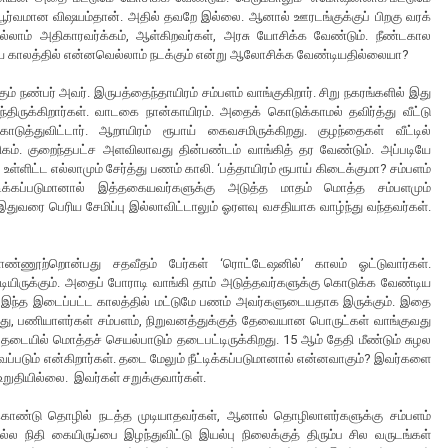
ுப்பூர்வமான விஷயம்தான். அதில் தவறே இல்லை. ஆனால் ஊரடங்குக்குப் பிறகு வரக்
ல்லாம் அதிகாரவர்க்கம், ஆள்கிறவர்கள், அரசு யோசிக்க வேண்டும். நீண்டகால
ய காலத்தில் என்னவெல்லாம் நடக்கும் என்று ஆலோசிக்க வேண்டியதில்லையா?
நண்பர் அவர். இருபத்தைந்தாயிரம் சம்பளம் வாங்குகிறார். சிறு நகரங்களில் இது
ிருக்கிறார்கள். வாடகை நான்காயிரம். அதைக் கொடுக்காமல் தவிர்த்து வீட்டு
்துவிட்டார். ஆறாயிரம் ரூபாய் கைவசமிருக்கிறது. குழந்தைகள் வீட்டில்
ிகம். குறைந்தபட்ச அளவிலாவது தின்பண்டம் வாங்கித் தர வேண்டும். அப்படியே
ளிட்ட எல்லாமும் சேர்த்து பணம் காலி. ‘பத்தாயிரம் ரூபாய் கிடைக்குமா? சம்பளம்
்டிக்கப்படுமானால் இத்தகையவர்களுக்கு அடுத்த மாதம் மொத்த சம்பளமும்
ு- இதுவரை பெரிய சேமிப்பு இல்லாவிட்டாலும் ஓரளவு வசதியாக வாழ்ந்து வந்தவர்கள்.
ொண்ணூற்றொன்பது சதவீதம் பேர்கள் ‘ரொட்டேஷனில்’ காலம் ஓட்டுவார்கள்.
ியிருக்கும். அதைப் போராடி வாங்கி தாம் அடுத்தவர்களுக்கு கொடுக்க வேண்டிய
 இந்த இடைப்பட்ட காலத்தில் மட்டுமே பணம் அவர்களுடையதாக இருக்கும். இதை
து, பணியாளர்கள் சம்பளம், நிறுவனத்துக்குத் தேவையான பொருட்கள் வாங்குவது
 தடையில் மொத்தச் செயல்பாடும் தடைபட்டிருக்கிறது. 15 ஆம் தேதி மீண்டும் சுழல
ைப்படும் என்கிறார்கள். தடை மேலும் நீட்டிக்கப்படுமானால் என்னவாகும்? இவர்களை
உறுதியில்லை. இவர்கள் சறுக்குவார்கள்.
கொண்டு தொழில் நடத்த முடியாதவர்கள், ஆனால் தொழிலாளர்களுக்கு சம்பளம்
ல நிதி கையிருப்பை இழந்துவிட்டு இயல்பு நிலைக்குத் திரும்ப சில வருடங்கள்