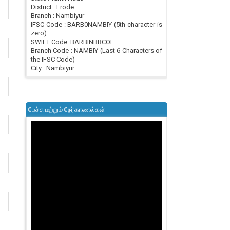
District : Erode
Branch : Nambiyur
IFSC Code : BARB0NAMBIY (5th character is
zero)
SWIFT Code: BARBINBBCOI
Branch Code : NAMBIY (Last 6 Characters of
the IFSC Code)
City : Nambiyur
பேச்சு மற்றும் நேர்காணல்கள்