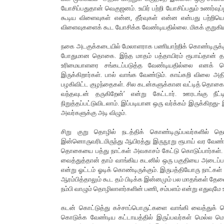
யோசிப்பதுதான் வெகுஜனம். உயிர் பற்றி யோசிப்பதும் உணர்வ
கூடிய விளைவுகள் என்ன, தீர்வுகள் என்ன என்பது பற்றியெ
விளைவுகளைக் கூட யோசிக்க வேண்டியதில்லை. மிகக் குறுகி
நகை அடகுக்கடையில் மேலாளராக பணியாற்றிக் கொண்டிருக்கும் 
போதுமான தொகை. இந்த மாதம் பத்தாயிரம் ரூபாய்தான் தந்த
உரிமையாளரை சங்கடப்படுத்த வேண்டியதில்லை எனக் கொடுத
இருக்கிறார்கள். பால் வாங்க வேண்டும். காய்கறி விலை அத
பழகிவிட்ட குழந்தைகள். சில கடன்களுக்கான வட்டித் தொகை உள்
வந்தவுடன் தருகிறேன்’ என்று கேட்டார். ஊரடங்கு நீட
நிறுத்தப்பட்டுவிடலாம். இப்படியான ஒரு வர்க்கம் இருக்கிறத
அவர்களுக்கு அடி விழும்.
சிறு குறு தொழில் நடத்திக் கொண்டிருப்பவர்களில் த
இன்னொருவரிடமிருந்து ஆயிரத்து இருநூறு ரூபாய் வர வேண்ட
தொகையை பத்து நாட்கள் அவகாசம் கேட்டு கொடுப்பார்கள்.
வைத்துத்தான் தாம் வாங்கிய கடனில் ஒரு பகுதியை அடைப்ப
என்று ஓட்டம் ஓடிக் கொண்டிருக்கும். இருபத்தியோரு நாட்கள்
ஆரம்பித்தாலும் கூட தம் பிடிக்க இன்னமும் பல மாதங்கள் தேவ
நம்பி வாழும் தொழிலாளர்களின் பணி, சம்பளம் என்று எதுவுமே 
கடன் கொட்டுத்து கச்சாப்பொருட்களை வாங்கி வைத்துக் 
கொடுக்க வேண்டிய கட்டாயத்தில் இருப்பவர்கள் மெல்ல மெல்