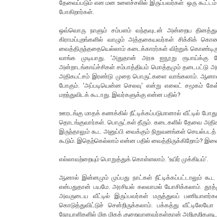
தேவைப்படும் என மன உளைச்சலில் இருப்பவர்கள் ஒரு கூட்டம்
போகிறார்கள்.
ஒவ்வொரு நாளும் சம்பளம் வந்தவுடன் அன்றைய தினத்துக
கிராமப்புறங்களில் வாழும் அத்தகையவர்கள் சிக்கிக் கொண
வைத்திருந்ததையெல்லாம் கடைக்காரர்கள் விற்றுக் கொண்டிரு
வாங்க முடியாது. ‘அதுதான் அரசு ஐநூறு ரூபாய்க்கு
அன்றாடங்காய்ச்சிகள் சம்பாத்தியம் மொத்தமும் தடைபட்டு அரச
அதிகபட்சம் இரண்டு முறை பொருட்களை வாங்கலாம். ஆனால் க
போகும். ‘அப்படியென்ன செலவு’ என்று எலைட் சமூகம் கே
மறந்துவிடக் கூடாது. இவர்களுக்கு என்ன பதில்?
ஊரடங்கு மாதக் கணக்கில் நீட்டிக்கப்படுமானால் வீட்டில் 
தொடங்குவார்கள். பொருட்கள் தீரும். கடைகளில் தேவை அதிக
இருந்தாலும் கூட அனுப்பி வைக்கும் நிறுவனங்கள் செயல்பட
கூடும். இதெற்கெல்லாம் என்ன பதில் வைத்திருக்கிறோம்? இவ
எல்லாவற்றையும் பொறுத்துக் கொள்ளலாம். ‘உயிர் முக்கியம்’.
ஆனால் இன்னமும் முப்பது நாட்கள் நீட்டிக்கப்பட்டாலும் க
என்பதுதான் பயமே. அரசியல் கலவாமல் யோசிக்கலாம். தூத்துக
அவருடைய வீட்டில் இருப்பவர்கள் மருத்துவப் பணியாள
கொடுத்துவிட்டுச் சென்றிருக்கலாம். பக்கத்து வீட்டிலே
நோயாளிகளில் மிக மிகக் குறைவானவர்கள்தான் அறிகுறிகளுடன