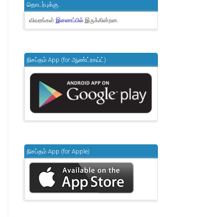
தொடர்புக்கு..
விவரங்கள்
இருக்கின்றன.
இணைப்பில்
நிசப்தம் App (for ஆண்ட்ராய்ட்)
நிசப்தம் App (for Apple)