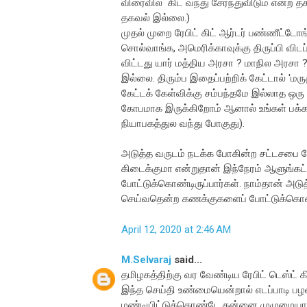
விரைவில் கிட் வந்து சேர்ந்துவிடும் என்ற த
தகவல் இல்லை.)
முதல் முறை ரேபிட் கிட் ஆர்டர் பண்ணீட்ட
சொல்வாங்க, அமெரிக்காவுக்கு திருப்பி விட
விட்டது யார் மத்திய அரசா ? மாநில அரசா
இல்லை. திரும்ப இதைப்பற்றிக் கேட்டால் 'ம
கேட்டக் கேள்விக்கு சம்பந்தமே இல்லாத ஒரு
கோபமாக இருக்கிறோம் ஆனால் உங்கள் பக்க
நியாபகத்துல வந்து போகுது).
அடுத்த வருடம் நடக்க போகின்ற சட்டசபை 
கிடைக்குமா என்றுதான் இந்நேரம் ஆளுங்கட்
போட்டுக்கொண்டிருப்பார்கள். நாம்தான் அட
செய்வதென்ற கணக்குகளைப் போட்டுக்கொண்
April 12, 2020 at 2:46 AM
M.Selvaraj
said...
தமிழகத்திற்கு வர வேண்டிய ரேபிட் டெஸ்ட்
இந்த செய்தி உண்மையென்றால் எடப்பாடி பழ
மண்டியிட்டுக்கொண்டே தன்னை முழுமையாக ந