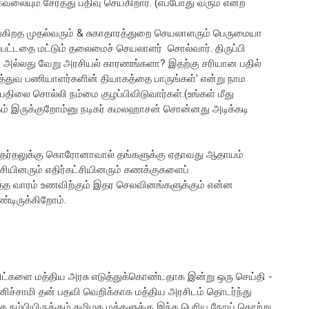
கவலையும் சேர்த்து பதிவு செய்கிறார். (எப்போது வரும் என்ற
ோங்கிறத முதல்வரும் & சுகாதாரத்துறை செயலாளரும் பெருமையா
ப்பட்டதை மட்டும் தலைமைச் செயலாளர் சொல்வார். திருப்பி
 ? அல்லது வேறு அரசியல் காரணங்களா? இதற்கு சரியான பதில்
ருத்துவ பணியாளர்களின் தியாகத்தை பாருங்கள்' என்று நாம
 பதிலை சொல்லி நம்மை குழப்பிவிடுவார்கள்.(உங்கள் மீது
ம் இருக்குறோம்னு நடிகர் கமலஹாசன் சொன்னது அடிக்கடி
தேர்தலுக்கு கொரோனாவால் தங்களுக்கு ஏதாவது ஆதாயம்
சியினரும் எதிர்கட்சியினரும் கணக்குகளைப்
ுத்த வாரம் உணவிற்கும் இதர செலவினங்களுக்கும் என்ன
டிருக்கிறோம்.
 கிட்களை மத்திய அரசு எடுத்துக்கொண்டதாக இன்று ஒரு செய்தி -
னிச்சாமி தன் பதவி வெறிக்காக மத்திய அரசிடம் தொடர்ந்து
ம்பியிருக்கும் தமிழக மக்களுக்கு இந்த பெரிய நோய் தொற்று