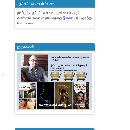
அறக்கட்டளை- பரிசீலனை
நிசப்தம் அறக்கட்டளைக்கு உதவி கோரி வரும்
விண்ணப்பங்களின் நிலவரத்தை
இணைப்பில்
தெரிந்து
கொள்ளலாம்.
புத்தகங்கள்..