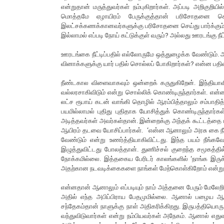
என்றுதான் மருத்துவர்கள் நம்புகிறார்கள். அப்படி அறிகுறி
மொத்தமே ஏழாயிரம் பேருக்குத்தான் பரிசோதனை செய்த
இலட்சக்கணக்கானவர்களுக்கு பரிசோதனை செய்து பார்க்கும் ப
இல்லாமல் எப்படி நோய் கட்டுக்குள் வரும்? அல்லது ஊரடங்கு நீ
ஊரடங்கை நீட்டிப்பதில் எல்லோருமே ஒத்துழைக்க வேண்டும். 
வினாக்களுக்கு யார் பதில் சொல்லப் போகிறார்கள்? என்ன பத
நீண்டகால விளைவாகவும் ஒன்றைக் கருதுகிறேன். இந்தியாவி
வல்லரசாகிவிடும் என்று சொல்லிக் கொண்டிருந்தார்கள். என
லட்ச ரூபாய் கடன் வாங்கி தொழில் ஆரம்பித்தாலும் சம்பாத
பயமில்லாமல் புதிது புதிதாக யோசித்துக் கொண்டிருந்தார்க
அடித்தவர்கள் அவர்கள்தான். இன்றைக்கு அந்தக் கூட்டத்தை 
ஆயிரம் தடவை யோசிப்பார்கள். ‘என்ன ஆனாலும் அரசு கை நீட்ட
வேண்டும் என்று உணர்த்தியாகிவிட்டது. இந்த பயம் நீங
இழுத்துவிட்டது போலத்தான். துணிச்சல் குறைந்த சமூகத்தில
நோக்கமில்லை. இத்தகைய பேரிடர் காலங்களில் ‘நாங்க இர
அதற்கான நடவடிக்கைகளை நாங்கள் மேற்கொள்கிறோம் என்று நம
என்னதான் ஆனாலும் எப்படியும் நாம் அத்தனை பேரும் மேலேறி
அதில் எந்த அபிப்பிராய பேதமுமில்லை. ஆனால் பழைய 
சந்தேகம்தான் நாளுக்கு நாள் அதிகரிக்கிறது. இருபத்தியொர
வந்துவிடுவார்கள் என்று நம்பியவர்கள் அநேகம். ஆனால் எது