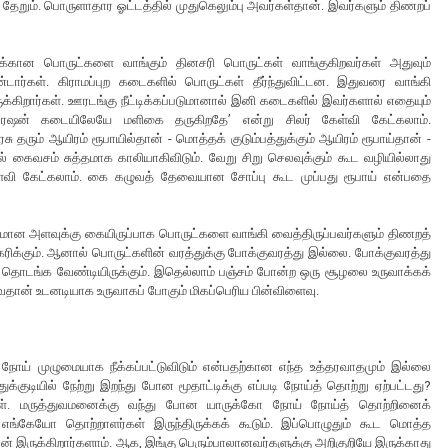
 தேறும். பொருளாதார ஓட்டத்தில் முதுகெலும்பு அவர்கள்தான். இவர்களும் திணறப்
்கான பொருட்களை வாங்கும் தினசரி பொருட்கள் வாங்குகிறவர்கள் அதுவும்
்டார்கள். கிராமப்புற கடைகளில் பொருட்கள் தீர்ந்துவிட்டன. இதுவரை வாங்கி
க்கிறார்கள். ஊரடங்கு நீட்டிக்கப்படுமானால் இனி கடைகளில் இவர்களால் எதையும்
 ரேஷன் கடையிலேயே மளிகை தருகிறதே’ என்று சிலர் கேள்வி கேட்கலாம்.
ு தரும் ஆயிரம் ரூபாயில்தான் - மொத்தக் குடும்பத்துக்கும் ஆயிரம் ரூபாய்தான் -
ைவசம் சுத்தமாக காலியாகிவிடும். வேறு சிறு செலவுக்கும் கூட வழியில்லாது
ள்வி கேட்கலாம். கை கழுவத் தேவையான சோப்பு கூட முப்பது ரூபாய் என்பதை
போதுமான அளவுக்கு கையிருப்பாக பொருட்களை வாங்கி வைத்திருப்பவர்களும் திணறத்
ரிக்கும். ஆனால் பொருட்களின் வரத்துக்கு போக்குவரத்து இல்லை. போக்குவரத்து
த் தொடங்க வேண்டியிருக்கும். இதெல்லாம் பஞ்சம் போன்ற ஒரு சூழலை உருவாக்கக்
ைதான் உடனடியாக உருவாகப் போகும் மிகப்பெரிய பின்விளைவு.
ூட நோய் முழுமையாக நீக்கப்பட்டுவிடும் என்பதற்கான எந்த உத்தரவாதமும் இல்லை
்குடியில் நேற்று இறந்து போன மூதாட்டிக்கு எப்படி நோய்த் தொற்று ஏற்பட்டது?
ர்கள். மருத்துவமனைக்கு வந்து போன யாருக்கோ நோய் நோய்த் தொற்றினைக்
யோ எங்கேயோ தொற்றாளர்கள் இருந்திருக்கக் கூடும். இப்பொழுதும் கூட மொத்த
் இருக்கிறார்களாம். ஆக, இங்கு பெரும்பாலானவர்களுக்கு அறிகுறியே இருக்காது