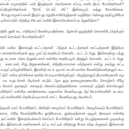
யில்லாமல் சமூகத்தில் பலர் இருந்தால் அவர்களை எப்படி கண்டறியப் போகிறார்கள்?
ிருக்கிறார்கள். “ரேபிட் டெஸ்ட் கிட்” இன்னமும் வந்து சேரவில்லை.
ோது சமூகப்பரவல் இருப்பது உறுதியாகியிருந்தால் மருந்தோ அல்லது தடுப்பூசியோ
ட்டிக்கப்படும் அடுத்த சில நாட்களில் இவையெல்லாம் நடந்துவிடுமா?
அதில் துளி கூட சந்தேகம் வேண்டியதில்லை. ஆனால் துருத்திக் கொண்டேயிருக்கும்
ிலைச் சொல்லப் போகிறார்கள்?
ன் பலமே ‘இளைஞர் கூட்டம்தான்’. அந்தக் கூட்டத்தைக் காட்டித்தான் இந்தியா
்ன காரணமென்றால் ஒரு முரட்டு தைரியம் கொண்ட கூட்டம் அது. இன்றைக்கு பத்து
ித்து கடனை அடைத்துவிடலாம் என்கிற தைரியமும் திறனும் கொண்ட கூட்டம் அது.
ள். கடைகள், சிறு நிறுவனங்கள், வித்தியாசமான வர்த்தகம் என்று கலந்து கட்டி
பயமூட்டியிருக்கிறோம். இரண்டு லட்ச ரூபாய் கடன் வாங்க வேண்டுமென்றாலும் கூட
ும்’ என்ற நம்பிக்கை தவிடு பொடியாகியிருக்கும். விழுந்தாலும் நீயாகவேதான் எழ
்கவே பல வருடங்கள் பிடிக்கக் கூடும். ஆக ஒரு தலைமுறையையே கொஞ்சம் கீழே
் வேகம் குறையும். எதையும் மிகைப்படுத்தவில்லை. யாரையும் குற்றம் சொல்வதும்
ுக்கிறோம்’ என்கிற மனநிலையை உருவாக்க வேண்டியது ஆட்சியாளர்களின் கடமை.
் கண்களில் தெரியும்படியாகக் காட்ட வேண்டியது அவசியம்.
த்தான் வரப் போகிறோம். மீண்டும் உழைக்கப் போகிறோம். பிழைக்கவும் போகிறோம்.
ஆளாக, அதே வேகத்திலேயே ஓடுவோமா, ஓடுவதற்கான சூழல் நிலவுமா என்கிற
ு நாட்களில் ‘இதையெல்லாம் செய்யப் போகிறோம்’ என்று பெருந்தலைகள் முடிவுக்கு
வுமே இல்லாமல் கண்ணைக் கட்டி காட்டில் விடுவது போல எந்த க்ளூவும் இல்லாமல்