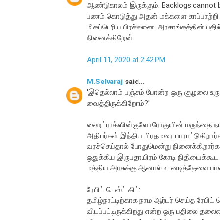
ஆண்டுகாலம் இருக்கும். Backlogs cannot be 
பணம் கொடுத்து அதன் மக்களை காப்பாற்றி வ
மிகப்பெரிய பிரச்சனை. அரசாங்கத்தின் பதில்,
நினைக்கிறேன்.
April 11, 2020 at 2:42 PM
M.Selvaraj
said...
'இதெல்லாம் பஞ்சம் போன்ற ஒரு சூழலை உருவ
வைத்திருக்கிறோம்?'
ஹைட்ராக்ஸின்குளோரோகுயின் மருந்தை நாமத
அதிபர்கள் இந்திய பிரதமரை பாராட்டுகிறார
வரச்செய்தால் போதுமென்று நினைக்கிறார்கள் 
ஒதுக்கிய இருபதாயிரம் கோடி நிதியைக்கூ
மத்திய அரசுக்கு ஆனால் உடனடித்தேவையான ரே
ரேபிட் டெஸ்ட் கிட்:
தமிழ்நாட்டிற்காக நாம ஆர்டர் செய்த ரேபிட் ட
விடப்பட்டிருக்கிறது என்ற ஒரு பதிலை தலை