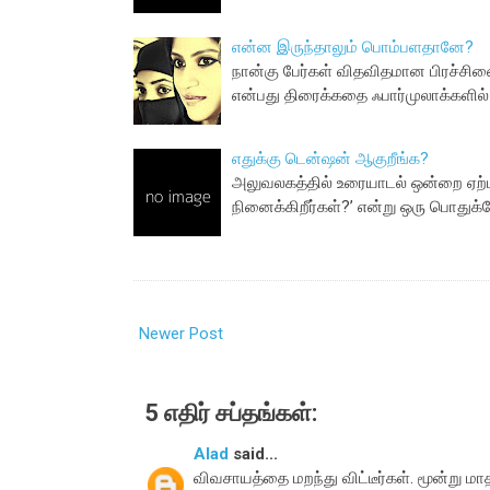
என்ன இருந்தாலும் பொம்பளதானே?
நான்கு பேர்கள் விதவிதமான பிரச்சின
என்பது திரைக்கதை ஃபார்முலாக்களில் ஒ
எதுக்கு டென்ஷன் ஆகுறீங்க?
அலுவலகத்தில் உரையாடல் ஒன்றை ஏற்பா
நினைக்கிறீர்கள்?’ என்று ஒரு பொது
Newer Post
5 எதிர் சப்தங்கள்:
Alad
said...
விவசாயத்தை மறந்து விட்டீர்கள். மூன்று ம