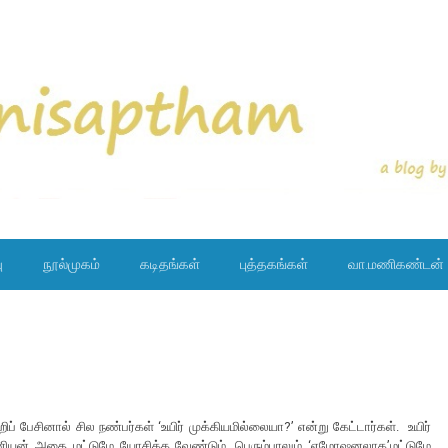
ு
நூல்முகம்
கடிதங்கள்
புத்தகங்கள்
வா.மணிகண்டன்
றிப் பேசினால் சில நண்பர்கள் ‘உயிர் முக்கியமில்லையா?’ என்று கேட்டார்கள். உயிர்
மானியன் அதை மட்டுமே யோசிக்க வேண்டும். பெரும்பாலும் ‘எமோஷனலாக’மட்டுமே