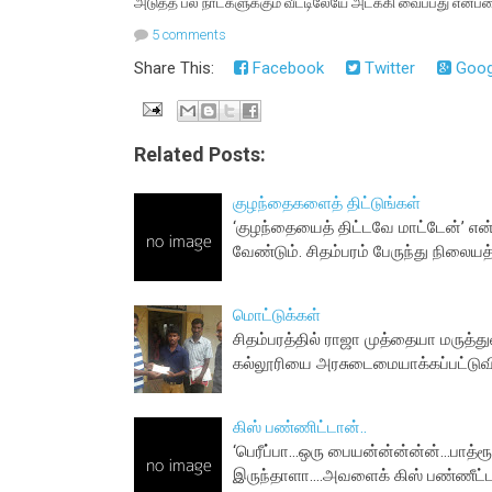
அடுத்த பல நாட்களுக்கும் வீட்டிலேயே அடக்கி வைப்பது என்ப
5 comments
Share This:
Facebook
Twitter
Goog
Related Posts:
குழந்தைகளைத் திட்டுங்கள்
‘குழந்தையைத் திட்டவே மாட்டேன்’ என்
வேண்டும். சிதம்பரம் பேருந்து நிலை
மொட்டுக்கள்
சிதம்பரத்தில் ராஜா முத்தையா மருத்த
கல்லூரியை அரசுடைமையாக்கப்பட்டுவி
கிஸ் பண்ணிட்டான்..
‘பெரீப்பா...ஒரு பையன்ன்ன்ன்ன்...பாத்
இருந்தாளா....அவளைக் கிஸ் பண்ணீட்ட