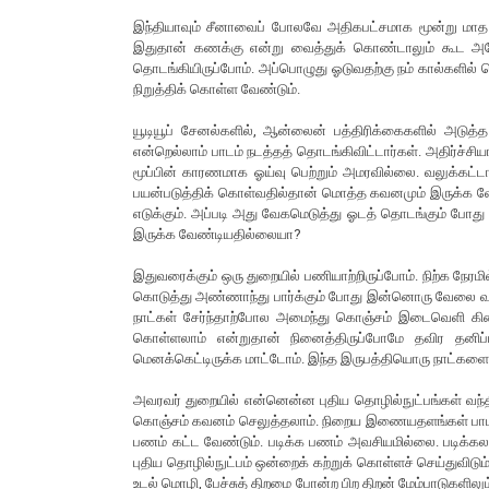
இந்தியாவும் சீனாவைப் போலவே அதிகபட்சமாக மூன்று மாத கா
இதுதான் கணக்கு என்று வைத்துக் கொண்டாலும் கூட அந
தொடங்கியிருப்போம். அப்பொழுது ஓடுவதற்கு நம் கால்களில் த
நிறுத்திக் கொள்ள வேண்டும்.
யூடியூப் சேனல்களில், ஆன்லைன் பத்திரிக்கைகளில் அடுத்
என்றெல்லாம் பாடம் நடத்தத் தொடங்கிவிட்டார்கள். அதிர்ச்சி
மூப்பின் காரணமாக ஓய்வு பெற்றும் அமரவில்லை. வலுக்கட்
பயன்படுத்திக் கொள்வதில்தான் மொத்த கவனமும் இருக்க வ
எடுக்கும். அப்படி அது வேகமெடுத்து ஓடத் தொடங்கும் போத
இருக்க வேண்டியதில்லையா?
இதுவரைக்கும் ஒரு துறையில் பணியாற்றிருப்போம். நிற்க நே
கொடுத்து அண்ணாந்து பார்க்கும் போது இன்னொரு வேலை வந்த
நாட்கள் சேர்ந்தாற்போல அமைந்து கொஞ்சம் இடைவெளி கிடை
கொள்ளலாம் என்றுதான் நினைத்திருப்போமே தவிர தனிப்
மெனக்கெட்டிருக்க மாட்டோம். இந்த இருபத்தியொரு நாட்களை 
அவரவர் துறையில் என்னென்ன புதிய தொழில்நுட்பங்கள் வந்தி
கொஞ்சம் கவனம் செலுத்தலாம். நிறைய இணையதளங்கள் பாடங்
பணம் கட்ட வேண்டும். படிக்க பணம் அவசியமில்லை. படிக்கலாம
புதிய தொழில்நுட்பம் ஒன்றைக் கற்றுக் கொள்ளச் செய்துவிடும
உடல் மொழி, பேச்சுத் திறமை போன்ற பிற திறன் மேம்பாடுகளிலும