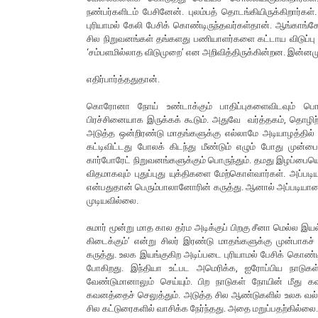
நண்பர்களிடம் பேசினேன். புலம்பத் தொடங்கியிருக்கிறார்கள
புரியாமல் கேலி பேசிக் கொண்டிருந்தவர்கள்தான். ஆங்காங்
சில நிறுவனங்கள் தங்களது பணியாளர்களை கட்டாய விடுப்பு எ
‘சம்பளமில்லாத விடுமுறை’ என அறிவித்திருக்கின்றன. இன்ன
எதிர்பார்த்ததுதான்.
கொரோனா நோய் உண்டாக்கும் பாதிப்புகளைவிடவும் பொருள
பிரச்சினையாக இருக்கக் கூடும். அதுவே வர்த்தகம், தொழிற்த
அடுத்த ஒன்றிரண்டு மாதங்களுக்கு எல்லாமே அடியாழத்தில்
கட்டிவிட்டது போலக் கிடந்து மீண்டும் எழும் போது முன்பைக
கார்போரேட் நிறுவனங்களுக்கும் பொருந்தும். தமது இழப்பையெல
விதமாகவும் புதுப்புது யுக்திகளை மேற்கொள்வார்கள். அப்படி
என்பதுதான் பெரும்பாலானோரின் கருத்து. ஆனால் அப்படியான 
முடியவில்லை.
சுமார் மூன்று மாத கால தர்ம அடிக்குப் பிறகு சீனா மெல்ல இயல்
கிடைக்கும்’ என்று சிலர் இரண்டு மாதங்களுக்கு முன்பா
கருத்து. உலக இயங்குகிற அடிப்படை புரியாமல் பேசிக் கொ
போகிறது. இந்தியா உட்பட அமெரிக்க, ஐரோப்பிய நாடுகள்
வேண்டுமானாலும் செய்யும். பிற நாடுகள் நோயின் மீது
கவனத்தைச் செலுத்தும். அடுத்த சில ஆண்டுகளில் உலக வல
சில கட்டுரைகளில் வாசிக்க நேர்ந்தது. அதை மறுப்பதற்கில்லை.