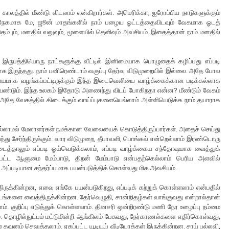
லத்தில் மீண்டு விடலாம் என்கிறார்கள். அமெரிக்கா, ஐரோப்பிய நாடுகளுக்கும்
ேகமாக மே, ஜூன் மாதங்களில் நாம் பழைய ஓட்டத்தைவிடவும் வேகமாக ஓடத்
ெம்பும், மனதில் வலுவும், மூளையில் தெளிவும் அவசியம். இதைத்தான் நாம் மனதில்
த இருபத்தியொரு நாட்களுக்கு வீட்டில் இனிமையாக பொழுதைக் கழிப்பது எப்படி
யாக இருந்தது. நாம் பனிரெண்டாம் வகுப்பு தேர்வு விடுமுறையில் இல்லை. அதே போல
டாயமாக வழங்கப்பட்டிருக்கும் இந்த இடைவெளியை வாழ்க்கைக்கான படிக்கல்லாக
ேண்டும். இந்த உலகம் இதோடு அணைந்து விடப் போகிறதா என்ன? மீண்டும் வேகம்
ு அதே வேகத்தில் கிடைக்கும் வாய்ப்புகளையெல்லாம் அள்ளியெடுக்க நாம் தயாராக
ரமில்லாமல் மேலாளர்கள் நமக்கான வேலையைக் கொடுத்திருப்பார்கள். அதைச் செய்து
ு சேர்ந்திருக்கும். வார விடுமுறை, தீபாவளி, பொங்கல் என்றெல்லாம் இரண்டொரு
த்தாலும் எப்படி ஓய்வெடுக்கலாம், எப்படி வாழ்க்கைய சந்தோஷமாக வைத்துக்
பட்ட ஆளுமை மேம்பாடு, திறன் மேம்பாடு என்பதற்கெல்லாம் பெரிய அளவில்
அப்படியான சந்தர்ப்பமாக பயன்படுத்திக் கொள்வது மிக அவசியம்.
ருக்கின்றன, எவை எங்கே பயன்படுகிறது, எப்படிக் கற்றுக் கொள்ளலாம் என்பதில்
களை வைத்திருக்கின்றன. தேர்வெழுதி, சான்றிதழ்கள் வாங்குவது என்றால்தான்
். குறிப்பு எடுத்துக் கொள்ளலாம். தினசரி ஒன்றிரண்டு மணி நேர உழைப்பு நம்மை
். தொழில்நுட்பம் மட்டுமின்றி ஆங்கிலம் பேசுவது, நேர்காணல்களை எதிர்கொள்வது,
் கவனம் செலுத்தலாம். ஏகப்பட்ட யூடியூப் வீடியோக்கள் இருக்கின்றன. சாய் பல்லவி,