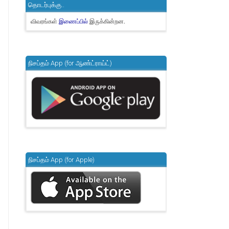
தொடர்புக்கு..
விவரங்கள்
இருக்கின்றன.
இணைப்பில்
நிசப்தம் App (for ஆண்ட்ராய்ட்)
நிசப்தம் App (for Apple)