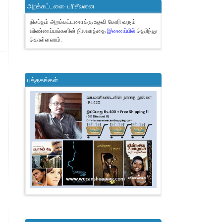
அறக்கட்டளை- பரிசீலனை
நிசப்தம் அறக்கட்டளைக்கு உதவி கோரி வரும்
விண்ணப்பங்களின் நிலவரத்தை
இணைப்பில்
தெரிந்து
கொள்ளலாம்.
புத்தகங்கள்..