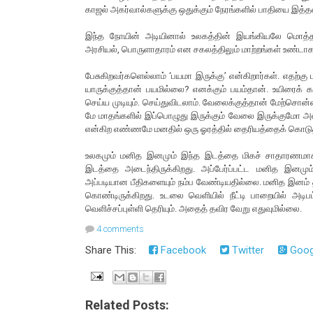
காஜல் அகர்வால்களுக்கு ஒதுக்கும் நேரங்களில் பாதியை இத்
இந்த நோயின் அடியினால் உலகத்தின் இயங்கியலே மொத்தமா
அரசியல், பொருளாதாரம் என சகலத்திலும் மாற்றங்கள் உண்டாக
பேசுகிறவர்களெல்லாம் ‘பயமா இருக்கு’ என்கிறார்கள். எதற்கு 
யாருக்குத்தான் பயமில்லை? எனக்கும் பயம்தான். உயிரைக் க
செய்ய முடியும். செய்துவிடலாம். வேலைக்குத்தான் மேற்சொ
மே மாதங்களில் இப்பொழுது இருக்கும் வேலை இருக்குமோ அல்ல
என்கிற எண்ணமே மனதில் ஒரு ஓரத்தில் தைரியத்தைக் கொடுத
உலகமும் மனித இனமும் இந்த இடத்தை மிகச் சாதாரணமா
இடத்தை அடைந்திருக்கிறது. அப்பேர்ப்பட்ட மனித இனமும
அப்படியான பீதிகளையும் நம்ப வேண்டியதில்லை. மனித இனம் 
கொண்டிருக்கிறது. உடலை வெளியில் நீட்டி பாறையில் அடிபட
வெளிச்சப்புள்ளி தெரியும். அதைத் தவிர வேறு எதுவுமில்லை.
4 comments
Share This:
Facebook
Twitter
Goog
Related Posts: