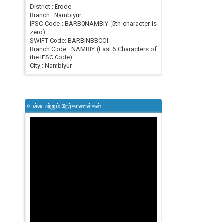
District : Erode
Branch : Nambiyur
IFSC Code : BARB0NAMBIY (5th character is
zero)
SWIFT Code: BARBINBBCOI
Branch Code : NAMBIY (Last 6 Characters of
the IFSC Code)
City : Nambiyur
பேச்சு மற்றும் நேர்காணல்கள்