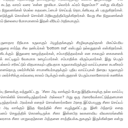
். கடந்த வாரம் வரை ‘என்ன ஜாலியா...வொர்க் ஃப்ரம் ஹோம்மா?’ என்று விபரீதம்
கே நிறுவனங்கள் மெல்ல கதவடைப்பைச் செய்யத் தொடங்கியவுடன் பதறுகிறார்கள்.
டுத்துக் கொள்ளச் சொல்லி அறிவுறுத்தியிருக்கிறார்கள். வேறு சில நிறுவனங்கள்
மும் நிலைமை மோசமானால் இதன் வீரியம் அதிகமாகும்.
ாதார ரீதியாக உருவாகும் அழுத்தங்களும் சீரழிவுகளும்தான் மிகப்பெரிய
ுறை சார்ந்த சில நண்பர்கள் ‘bottom out' என்பதும் நல்லதுதான் என்கிறார்கள்.
 கிடக்கும். இதுவரை உழைத்தவர்கள், சம்பாதித்தவர்கள் என சகலரும் கைகளைக்
் காட்டிலும் வேகமாக உழைப்பார்கள். சம்பாதிக்க விரும்புவார்கள். இது பெரும்
்லாம் சரிகட்டும் விதமாகவும் புதியதாக உருவாகவிருக்கும் வாய்ப்புகளை கபளீகரம்
யானதொரு மலர்ச்சியில் சாமானியர்களுக்கும் புதிய வாய்ப்புகள் நிறைய உருவாகும்
மலர்ச்சிக்கு எவ்வளவு காலம் பிடிக்கும் என்பதுதான் பெரும்பாலானோரால் கணிக்க
பு நிலைக்கு வந்துவிட்டது. ‘சீனா அடி வாங்கும் போது இந்தியாவுக்கு நல்ல வாய்ப்பு
கச் சொல்லிக் கொண்டிருந்தார்கள் அல்லவா? அது ஒரு அரைவேக்காட்டுத்தனமான
ண்டிருந்தார்கள். அவர்கள் எதைச் சொன்னார்களோ அதை இப்பொழுது சீனா செய்யப்
 அடி வாங்கும் இந்த நேரத்தில் சீனா எழுந்துவிட்டது. இனி அந்நாடு எதை
 கவனம் செலுத்திக் கொண்டிருக்க சீனா இன்னபிற உலகளாவிய விவகாரங்களில்
்லரசாக சீனா மாறுவதற்கான அத்தனை சாத்தியக்கூறுகளும் இருக்கின்றன என்று