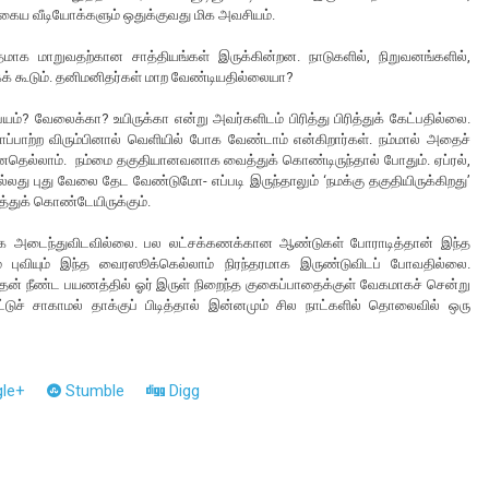
தகைய வீடியோக்களும் ஒதுக்குவது மிக அவசியம்.
க மாறுவதற்கான சாத்தியங்கள் இருக்கின்றன. நாடுகளில், நிறுவனங்களில்,
க் கூடும். தனிமனிதர்கள் மாற வேண்டியதில்லையா?
பயம்? வேலைக்கா? உயிருக்கா என்று அவர்களிடம் பிரித்து பிரித்துக் கேட்பதில்லை.
ாப்பாற்ற விரும்பினால் வெளியில் போக வேண்டாம் என்கிறார்கள். நம்மால் அதைச்
ன்னதெல்லாம். நம்மை தகுதியானவனாக வைத்துக் கொண்டிருந்தால் போதும். ஏப்ரல்,
து புது வேலை தேட வேண்டுமோ- எப்படி இருந்தாலும் ‘நமக்கு தகுதியிருக்கிறது’
்துக் கொண்டேயிருக்கும்.
க அடைந்துவிடவில்லை. பல லட்சக்கணக்கான ஆண்டுகள் போராடித்தான் இந்த
் புவியும் இந்த வைரஸூக்கெல்லாம் நிரந்தரமாக இருண்டுவிடப் போவதில்லை.
தன் நீண்ட பயணத்தில் ஓர் இருள் நிறைந்த குகைப்பாதைக்குள் வேகமாகச் சென்று
்டுச் சாகாமல் தாக்குப் பிடித்தால் இன்னமும் சில நாட்களில் தொலைவில் ஒரு
le+
Stumble
Digg