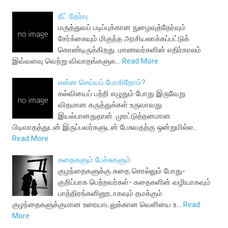
நீட் தேர்வு
மருத்துவப் படிப்புக்கான நுழைவுத்தேர்வும்
சேர்க்கையும் மிகுந்த அரசியலாக்கப்பட்டுக்
கொண்டிருக்கிறது. மாணவர்களின் எதிர்காலம்
இவ்வளவு வெற்று விவாதங்களுக…
Read More
என்ன செய்யப் போகிறோம்?
கல்வியைப் பற்றி எழுதும் போது இருவேறு
விதமான கருத்துக்கள் உருவாவது
இயல்பானதுதான். முரட்டுத்தனமான
பிடிவாதத்துடன் இருப்பவர்களுடன் பேசுவதற்கு ஒன்றுமில்ல…
Read More
கதைகளும் பேச்சுகளும்
குழந்தைகளுக்கு கதை சொல்லும் போது-
குறிப்பாக பெற்றவர்கள்- கதைகளின் வழியாகவும்
பாத்திரங்களினூடாகவும் தமக்கும்
குழந்தைகளுக்குமான உரையாடலுக்கான வெளியை உ…
Read
More