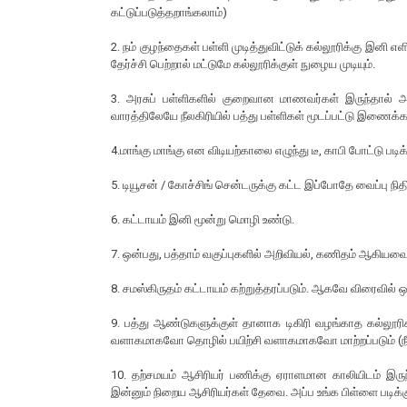
கட்டுப்படுத்தறாங்கலாம்)
2. நம் குழந்தைகள் பள்ளி முடித்துவிட்டுக் கல்லூரிக்கு இனி
தேர்ச்சி பெற்றால் மட்டுமே கல்லூரிக்குள் நுழைய முடியும்.
3. அரசுப் பள்ளிகளில் குறைவான மாணவர்கள் இருந்தால் அ
வாரத்திலேயே நீலகிரியில் பத்து பள்ளிகள் மூடப்பட்டு இணைக்
4.மாங்கு மாங்கு என விடியற்காலை எழுந்து டீ, காபி போட்டு பட
5. டியூசன் / கோச்சிங் சென்டருக்கு கட்ட இப்போதே வைப்பு நி
6. கட்டாயம் இனி மூன்று மொழி உண்டு.
7. ஒன்பது, பத்தாம் வகுப்புகளில் அறிவியல், கணிதம் ஆகியவை
8. சமஸ்கிருதம் கட்டாயம் கற்றுத்தரப்படும். ஆகவே விரைவில் ஒர
9. பத்து ஆண்டுகளுக்குள் தானாக டிகிரி வழங்காத கல்லூர
வளாகமாகவோ தொழில் பயிற்சி வளாகமாகவோ மாற்றப்படும் (நீங்க
10. தற்சமயம் ஆசிரியர் பணிக்கு ஏராளமான காலியிடம் இரு
இன்னும் நிறைய ஆசிரியர்கள் தேவை. அப்ப உங்க பிள்ளை படிக்க