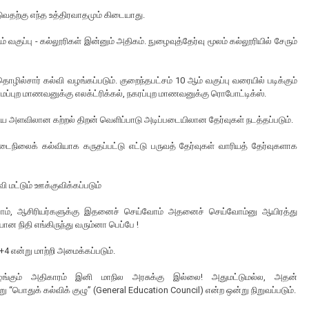
்படுவதற்கு எந்த உத்திரவாதமும் கிடையாது.
் வகுப்பு - கல்லூரிகள் இன்னும் அதிகம். நுழைவுத்தேர்வு மூலம் கல்லூரியில் சேரும்
ொழில்சார் கல்வி வழங்கப்படும். குறைந்தபட்சம் 10 ஆம் வகுப்பு வரையில் படிக்கும்
்புற மாணவனுக்கு எலக்ட்ரிக்கல், நகரப்புற மாணவனுக்கு ரொபோட்டிக்ஸ்.
 தேசிய அளவிலான கற்றல் திறன் வெளிப்பாடு அடிப்படையிலான‌ தேர்வுகள் நடத்தப்படும்.
டைநிலைக் கல்வியாக கருதப்பட்டு எட்டு பருவத் தேர்வுகள் வாரியத் தேர்வுகளாக
 மட்டும் ஊக்குவிக்கப்படும்
ம், ஆசிரியர்களுக்கு இதனைச் செய்வோம் அதனைச் செய்வோம்னு ஆயிரத்து
ான நிதி எங்கிருந்து வரும்னா பெப்பே !
4 என்று மாற்றி அமைக்கப்படும்.
 வழங்கும் அதிகாரம் இனி மாநில அரசுக்கு இல்லை! அதுமட்டுமல்ல, அதன்
ு “பொதுக் கல்விக் குழு” (General Education Council) என்ற ஒன்று நிறுவப்படும்.