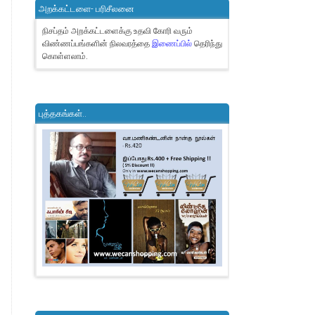
அறக்கட்டளை- பரிசீலனை
நிசப்தம் அறக்கட்டளைக்கு உதவி கோரி வரும்
விண்ணப்பங்களின் நிலவரத்தை
இணைப்பில்
தெரிந்து
கொள்ளலாம்.
புத்தகங்கள்..