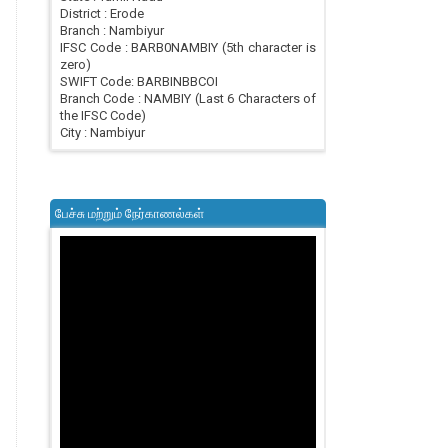
District : Erode
Branch : Nambiyur
IFSC Code : BARB0NAMBIY (5th character is
zero)
SWIFT Code: BARBINBBCOI
Branch Code : NAMBIY (Last 6 Characters of
the IFSC Code)
City : Nambiyur
பேச்சு மற்றும் நேர்காணல்கள்