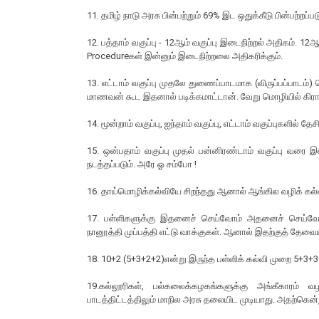
11. தமிழ் நாடு அரசு பின்பற்றும் 69% இட ஒதுக்கீடு பின்பற்றப
12. பத்தாம் வகுப்பு - 12ஆம் வகுப்பு இடைநிற்றல் அதிகம். 12ஆம
Procedureகள் இன்னும் இடைநிற்றலை அதிகரிக்கும்.
13. எட்டாம் வகுப்பு முதலே துணைப்பாடமாக (விருப்பப்பாடம்) த
மாணவன் கூட இதனால் படிக்கமாட்டான். வேறு மொழியில் கிராமப
14. மூன்றாம் வகுப்பு, ஐந்தாம் வகுப்பு, எட்டாம் வகுப்புகளில்
15. ஒன்பதாம் வகுப்பு முதல் பன்னிரண்டாம் வகுப்பு வரை இ
நடத்தப்படும். அரே ஓ சம்போ !
16. தாய்மொழிக்கல்வியே சிறந்தது ஆனால் ஆங்கில வழிக் கல்வி
17. பள்ளிகளுக்கு இதனைச் செய்வோம் அதனைச் செய்வோ
நானூத்தி முப்பத்தி எட்டு வாக்குகள். ஆனால் இதற்குத் தேவைய
18. 10+2 (5+3+2+2)என்று இருந்த பள்ளிக் கல்வி முறை 5+3+3+
19.கல்லூரிகள், பல்கலைக்கழகங்களுக்கு அங்கீகாரம்
பாடத்திட்டத்திலும் மாநில அரசு தலையிட முடியாது. அதற்கென்ற