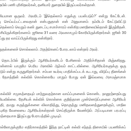
றையில் பணி புரிகிறவர்கள், தனியார் துறையில் இருப்பவர்கள்தான்.
ியமான ஒருவர். அவரிடம் ‘இதெல்லாம் எதுக்கு பயன்படும்?’ என்று கேட்டேன்.
 செய்யப்பட்டவைதான் என்பதுதான் என் அனுமானம். நம்மிடம் கேட்டுவிட்டு
தெல்லாம் வெறும் கண் துடைப்பு சமாச்சாரம் என்கிற மனநிலையில்தான் இருந்தேன்.
சியிருக்கிறார்களாம். ஜூலை 31 வரை அவகாசமும் கோரியிருக்கிறார்கள். ஜூன் 30
ு தர வாய்ப்பிருக்கிறது என்கிறார்.
றுதல்களைச் சொல்லலாம். அதற்கெனப் போரடலாம் என்றார் அவர்.
ொடர்பில் இருக்கும் ஆசிரியர்களிடம் பேசினால் அதிர்ச்சிதான் மிஞ்சுகிறது.
 சொன்னால் யாருமே பெரிய அளவில் ஆர்வம் காட்டவில்லை. ஆசிரியர்களுக்கு ஒரு
ன்று கருதுகிறார்கள். சம்பள உயர்வு பாதிக்கப்படக் கூடாது, விடுப்பு தினங்கள்
இந்த தேசத்தின் கல்விக் கொள்கையே மாறும் போது ஏன் இவ்வளவு அசமஞ்சமாக
 கல்விச் சமூகத்தையும் மாற்றுவதற்கான வாய்ப்புகளைக் கொண்ட நானூற்றைம்பது
ு புரியவில்லை. தேசியக் கல்விக் கொள்கை குறித்தான முன்னெடுப்புகளை ஆசிரியர்
தி, தமது கருத்துக்களை விவாதித்து, தொகுத்து மனிதவளத்துறைக்கும், மாநில
ப்புகிற வேலையை ஆசிரியர்கள்தான் செய்திருக்க வேண்டும். அப்படியான பரபரப்பு
த்தையாக இருப்பது பேராபத்தில் முடியும்.
ல்லோருக்குமே எதிர்காலத்தில் இந்த நாட்டின் கல்வி எந்தத் திசையில் பயணிக்கப்