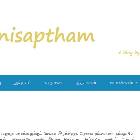
ு
நூல்முகம்
கடிதங்கள்
புத்தகங்கள்
வா.மணிகண்டன்
. நானூறு பக்கங்களுக்கும் மேலாக இருக்கிறது. அதனை நம்மவர்கள் ஐம்பது பேர்
ார்கள். பதினைந்தே நாளில் இதைச் செய்வது மிகப்பெரிய காரியம். ஆனால்