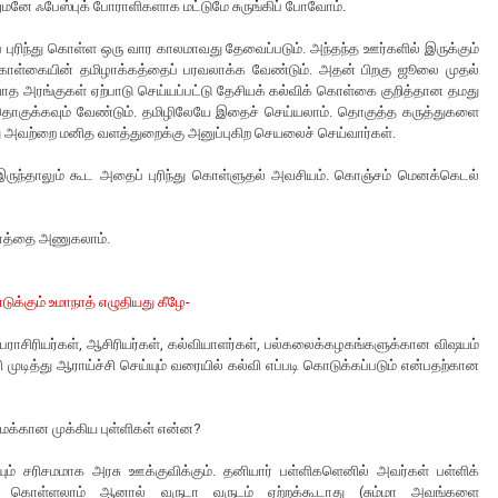
னே ஃபேஸ்புக் போராளிகளாக மட்டுமே சுருங்கிப் போவோம்.
ரிந்து கொள்ள ஒரு வார காலமாவது தேவைப்படும். அந்தந்த ஊர்களில் இருக்கும்
 கொள்கையின் தமிழாக்கத்தைப் பரவலாக்க வேண்டும். அதன் பிறகு ஜூலை முதல்
ிவாத அரங்குகள் ஏற்பாடு செய்யப்பட்டு தேசியக் கல்விக் கொள்கை குறித்தான தமது
ைத் தொகுக்கவும் வேண்டும். தமிழிலேயே இதைச் செய்யலாம். தொகுத்த கருத்துகளை
ு அவற்றை மனித வளத்துறைக்கு அனுப்புகிற செயலைச் செய்வார்கள்.
இருந்தாலும் கூட அதைப் புரிந்து கொள்ளுதல் அவசியம். கொஞ்சம் மெனக்கெடல்
நாத்தை அணுகலாம்.
்கும் உமாநாத் எழுதியது கீழே-
ராசிரியர்கள், ஆசிரியர்கள், கல்வியாளர்கள், பல்கலைக்கழகங்களுக்கான விஷயம்
ி முடித்து ஆராய்ச்சி செய்யும் வரையில் கல்வி எப்படி கொடுக்கப்படும் என்பதற்கான
நமக்கான முக்கிய புள்ளிகள் என்ன?
் சரிசமமாக அரசு ஊக்குவிக்கும். தனியார் பள்ளிகளெனில் அவர்கள் பள்ளிக்
க் கொள்ளலாம் ஆனால் வருடா வருடம் ஏற்றக்கூடாது (சும்மா அவங்களை