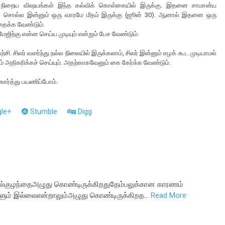
ம் நிறைய விஷயங்கள் இந்த கல்விக் கொள்கையில் இருக்கு. இதனை சாமான்ய
்துச் சொல்ல இன்னும் ஒரு வாரமே மீதம் இருக்கு (ஜூன் 30). ஆனால் இதனை ஒரு
விதைக்க வேண்டும்.
ேஜிற்கு என்ன செய்ய முடியும் என்றும் பேச வேண்டும்.
ி. சிலர் வளர்ந்து நல்ல நிலையில் இருக்கலாம், சிலர் இன்னும் எழக் கூட முடியாமல்
 அதிகரிக்கச் செய்யும். அதற்காகவேனும் கை கேர்க்க வேண்டும்.
கோர்த்து பயணிப்போம்.
le+
Stumble
Digg
ல்குழந்தைஅழுது கொண்டிருக்கிறதுதேம்பலுக்கான காரணம்
ும் இல்லைஎன்றாலும்அழுது கொண்டிருக்கிறத…
Read More