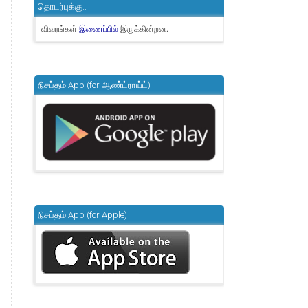
தொடர்புக்கு..
விவரங்கள்
இருக்கின்றன.
இணைப்பில்
நிசப்தம் App (for ஆண்ட்ராய்ட்)
நிசப்தம் App (for Apple)