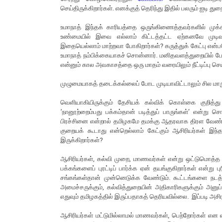
செய்திருக்கிறார்கள். எனக்குத் தெரிந்து இதில் பலரும் ஐடி து
உமாநாத் இந்தக் காரியத்தை ஒருங்கிணைத்தவர்களில் முக்க
உண்மையில் இவை எல்லாம் கிட்டத்தட்ட ஏற்கனவே முடிவு
இதையெல்லாம் மாற்றவா போகிறார்கள்? கருத்துக் கேட்பு என்ப
உமாநாத் நம்பிக்கையாகச் சொன்னார். மனிதவளத்துறையில் பே
என்னும் கால அவகாசத்தை ஒரு மாதம் வரையிலும் நீட்டிப்பு செய்த
முழுமையாகத் தடைக்கல்லைப் போட முடியாவிட்டாலும் சில மா
வெளியாகியிருக்கும் தேசியக் கல்விக் கொள்கை குறித்து த
‘நானூற்றைம்பது பக்கம்தான் படித்துப் பாருங்கள்’ என்று
பிரச்சினை என்றால் தமிழகமே தமக்கு ஆதரவாக திரள வேண்டும் எ
குறையக் கூடாது என்றெல்லாம் கேட்கும் ஆசிரியர்கள் 
இருக்கிறார்கள்?
ஆசிரியர்கள், கல்வி முறை, மாணவர்கள் என்று ஒட்டுமொத்த
பக்கங்களைப் புரட்டிப் பார்க்க ஏன் தயங்குகிறார்கள் என்ற
சங்கங்கள்தான் முன்னெடுக்க வேண்டும். கூட்டங்களை நடத்
அமைச்சருக்கும், கல்வித்துறையின் அதிகாரிகளுக்கும் அனு
எதுவும் தமிழகத்தில் இருப்பதாகத் தெரியவில்லை. இப்படி அசிர
ஆசிரியர்கள் மட்டுமில்லாமல் மாணவர்கள், பெற்றோர்கள் என எ