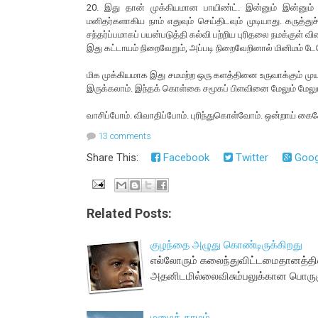
20. இது தான் முக்கியமான பாயிண்ட். இன்னும் இன்னு
மனிதர்களாகிய நாம் எதுவும் செய்திடவும் முடியாது. கருத
சந்தர்ப்பமாகப் பயன்படுத்தி கல்வி பற்றிய புரிதலை நமக்குள் 
இது கட்டாயம் நிறைவேறும், அப்படி நிறைவேறினால் மினிமம் டேம
மிக முக்கியமாக இது சமமற்ற ஒரு களத்தினை உருவாக்கும் முயற்ச
இருக்கலாம். இந்தக் கொள்கை சமூகப் பிளவினை மேலும் மேலும்
வாசிப்போம். விவாதிப்போம். புரிந்துகொள்வோம். ஒன்றாய் கை
13 comments
Share This:
Facebook
Twitter
Goog
Related Posts:
குழந்தை அழுது கொண்டிருக்கிறது
எல்லோரும் கலைந்துவிட்டமைதானத்தி
அதனிடமில்லைவிசும்பலுக்கான பொருள
மழைக் காமம்