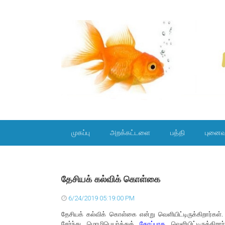
SKIP TO CONTENT
முகப்பு
அறக்கட்டளை
பத்தி
புனைவ
தேசியக் கல்விக் கொள்கை
6/24/2019 05:19:00 PM
தேசியக் கல்விக் கொள்கை என்று வெளியிட்டிருக்கிறார்கள்
சேர்ந்து மொழிபெயர்த்துக்
கோப்பாக
வெளியிட்டிருக்கிற