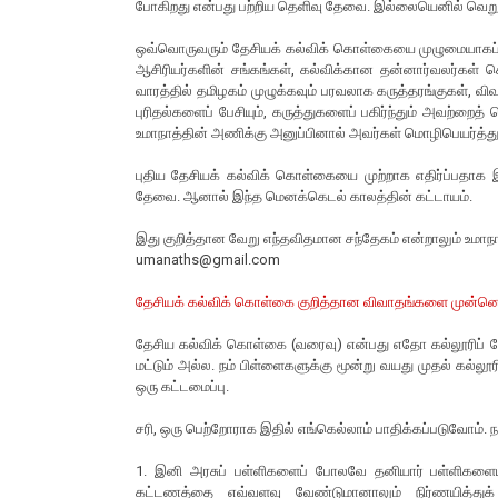
போகிறது என்பது பற்றிய தெளிவு தேவை. இல்லையெனில் வெறும
ஒவ்வொருவரும் தேசியக் கல்விக் கொள்கையை முழுமையாகப் பு
ஆசிரியர்களின் சங்கங்கள், கல்விக்கான தன்னார்வலர்கள்
வாரத்தில் தமிழகம் முழுக்கவும் பரவலாக கருத்தரங்குகள், வ
புரிதல்களைப் பேசியும், கருத்துகளைப் பகிர்ந்தும் அவற்ற
உமாநாத்தின் அணிக்கு அனுப்பினால் அவர்கள் மொழிபெயர்த்த
புதிய தேசியக் கல்விக் கொள்கையை முற்றாக எதிர்ப்பதாக 
தேவை. ஆனால் இந்த மெனக்கெடல் காலத்தின் கட்டாயம்.
இது குறித்தான வேறு எந்தவிதமான சந்தேகம் என்றாலும் உமா
umanaths@gmail.com
தேசியக் கல்விக் கொள்கை குறித்தான விவாதங்களை முன்னெடுக
தேசிய கல்விக் கொள்கை (வரைவு) என்பது எதோ கல்லூரிப் பே
மட்டும் அல்ல. நம் பிள்ளைகளுக்கு மூன்று வயது முதல் கல்லூர
ஒரு கட்டமைப்பு.
சரி, ஒரு பெற்றோராக இதில் எங்கெல்லாம் பாதிக்கப்படுவோம். 
1. இனி அரசுப் பள்ளிகளைப் போலவே தனியார் பள்ளிகளையும
கட்டணத்தை எவ்வளவு வேண்டுமானாலும் நிர்ணயித்து