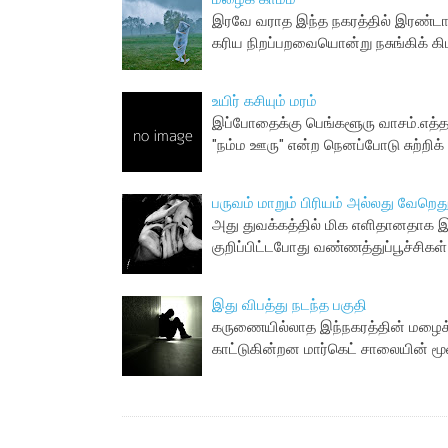
இரவே வராத இந்த நகரத்தில் இரண்டாவ
கரிய நிறப்பறவையொன்று நசுங்கிக் கி
உயிர் க‌சியும் ம‌ர‌ம்
இப்போதைக்கு பெங்களூரு வாசம்.எத்த
"நம்ம ஊரு" என்ற நெனப்போடு சுற்றி
பருவம் மாறும் பிரியம் அல்லது வேறெது
அது துவக்கத்தில் மிக எளிதானதாக இர
குறிப்பிட்டபோது வண்ணத்துப்பூச்சிக
இது விபத்து நடந்த பகுதி
கருணையில்லாத இந்நகரத்தின் மழைக்
காட்டுகின்றன மார்கெட் சாலையின் மூன