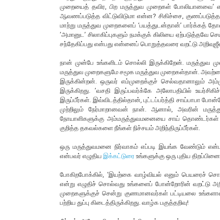
முறையைத் தவிர, பிற மருத்துவ முறைகள் போலியானவை’ என்
ஆவணப்படுத்த விட்டுவிடுமா என்ன? சிகிச்சை, குணப்படுத்த
மாற்று மருத்துவ முறைகளைப் ‘பயத்துடன்தான்’ பார்க்கத் தோன
’அமானுட’ சிலாகிப்புகளும் நமக்குக் கிலியை ஏற்படுத்தவே 
சந்தேகிப்பது என்பது என்னைப் பொறுத்தவரை வறட்டு அறிவு
நான் முன்பே உங்களிடம் சொல்லி இருக்கிறேன். மருத்துவ 
மருத்துவ முறைகளுமே சமூக மருத்துவ முறைகள்தான். அவற்ற
இருக்கின்றன். ஒருவர் எம்முறைக்குச் செல்வதானாலும
இருக்கிறது. ’வசதி இருப்பவர்க்கே அலோபதியில் உயர்சிக
இருப்பீர்கள். இவ்விடத்தில்தான், புட்டப்பர்த்தி சாய்பாபா போன
முற்றிலும் நேர்மாறானவன் நான். ஆனால், அவரின் மர
நோயாளிகளுக்கு அம்மருத்துவமனையை சாய் தொண்டர்கள் வழி 
குறித்த தகவல்களை நீங்கள் நிச்சயம் அறிந்திருப்பீர்கள்.
ஒரு மருத்துவமனை நிர்வாகம் எப்படி இயங்க வேண்டும் என்
என்பவர் எழுதிய
இக்கட்டுரை
உங்களுக்கு ஒரு புதிய திறப்பினைத
போகிறபோக்கில், ‘இயற்கை வாழ்வியல் எனும் பெயரைச் சொல
என்று எழுதிச் சொல்வது உங்களைப் போன்றோரின் வறட்டு அறி
முறைகளுக்குச் சென்று குணமானவர்கள் பட்டியலை உங்களா
பற்றிய துப்பு கிடைத்திருக்கிறது. வாழ்க பகுத்தறிவு!