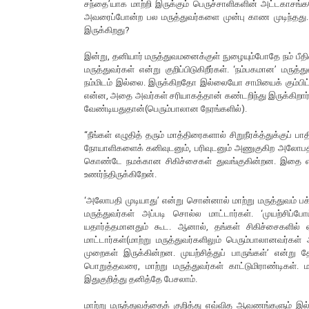
சந்தை’யாக மாற்றி இருக்கும் பெருச்சாளிகளின் அட்டகாசங்க
அவரைப்போன்ற பல மருத்துவர்களை முன்பு காண முடிந்தது
இருக்கிறது?
இன்று, தனியார் மருத்துவமனைக்குள் நுழையும்போதே நம் பீ
மருத்துவர்கள் என்று குறிப்பிடுகிறீர்கள். ‘நம்பகமான’ 
நம்மிடம் இல்லை. இருக்கிறதோ இல்லையோ சாமியைக் கும்பிட்
என்ன, அதை அவர்கள் சரியாகத்தான் கண்டறிந்து இருக்கிறார
வேண்டியதுதான்(பெரும்பாலான நேரங்களில்).
“நீங்கள் எழுதித் தரும் மாத்திரைகளால் சிறுநீரக்த்துக்குப் ப
நோயாளிகளைக் கனிவுடனும், பரிவுடனும் அணுகுகிற அலோபதி ம
கொண்டே நமக்கான சிகிச்சைகள் துவங்குகின்றன. இதை என் அ
உணர்ந்திருக்கிறேன்.
‘அலோபதி முடியாது’ என்று சொன்னால் மாற்று மருத்துவம் பக்
மருத்துவர்கள் அப்படி சொல்ல மாட்டார்கள். ‘முயற்சிப்
யதார்த்தமானதும் கூட. ஆனால், தங்கள் சிகிச்சைகளில் 
மாட்டார்கள்(மாற்று மருத்துவர்களிலும் பெரும்பாலானவர்கள
முறைகள் இருக்கின்றன. முயற்சித்துப் பாருங்கள்’ என்ற
பொறுத்தவரை, மாற்று மருத்துவர்கள் காட்டுமிராண்டிகள்.
இதுகுறித்து தனித்தே பேசலாம்.
மாற்று மருத்துவத்தைக் குறித்து எவ்வித ஆவணங்களும் இல