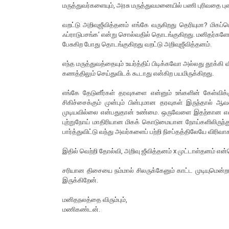
மருத்துவர்களையும், அரசு மருத்துவமனையில் பணி புரிவதை புன
வறட்டு அறிவுஜீவித்தனம் எங்கே வருகிறது தெரியுமா? மிகப
ஃப்ராடுபசங்க’ என்று சொல்வதில் தொடங்குகிறது. மனிதர்கள
பேசுகிற போது தொடங்குகிறது வறட்டு அறிவுஜீவித்தனம்.
எந்த மருத்துவத்தையும் உயர்த்திப் பிடிக்கவோ அல்லது தூ
கணத்திலும் செய்துவிடக் கூடாது என்கிற பயமிருக்கிறது.
எங்கே தேடுனீர்கள் தரவுகளை என்னும் உங்களின் கேள்விக்கு
சிகிச்சைக்கும் முன்பும் பின்புமான தரவுகள் இருந்தால் 
முடியவில்லை என்பதுதான் உண்மை. ஒருவேளை இதற்கான என் உ
புற்றுநோய் மாதிரியான மிகக் கொடுமையான நோய்களிலிருந்து 
பார்த்துவிட்டு வந்து அவர்களைப் பற்றி நிசப்தத்திலேயே விரிவ
இதில் வெற்றி தோல்வி, அறிவு ஜீவித்தனம் x முட்டாள்தனம் என்
சரியான திசையை நம்மால் சிலருக்கேனும் காட்ட முடியுமென்
இருக்கிறேன்.
மனிதநலத்தை விரும்பும்,
மணிகண்டன்.