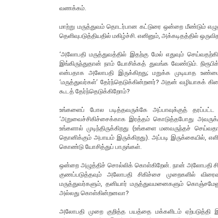
வணக்கம்.
மாற்று மருத்துவம் தொடர்பான கட்டுரை ஒன்றை மீண்டும் எழ
தெளிவுபடுத்தியதில் மகிழ்ச்சி. எனினும், அக்கடிதத்தில் ஒருவ
‘அலோபதி மருத்துவத்தில் இதற்கு மேல் எதுவும் செய்வதற்கி
இங்கிருந்துதான் நாம் யோசிக்கத் துவங்க வேண்டும். நிரூப
என்பதாக அலோபதி இருக்கிறது; மறுக்க முடியாத உண்மை
‘மருத்துவர்கள்’ தேர்ந்தெடுக்கின்றனர்? அதன் வழியாகக் க
கூடத் தேர்ந்தெடுக்கிறோம்?
உங்களைப் போல படித்தவருக்கே அப்பாவுக்குத் தரப்பட
‘அறுவைச்சிகிச்சைக்காக இரத்தம் கொடுத்தபோது அவருக
உங்களால் முடிந்திருக்கிறது (உங்களை மனவருந்தச் செய்
தொனிக்கும் அபாயம் இருக்கிறது). அப்படி இருக்கையில்,
கொண்டு யோசித்துப் பாருங்கள்.
ஒன்றை அழுத்திச் சொல்லிக் கொள்கிறேன். நான் அலோபதி ச
குணப்படுத்தவும் அலோபதி சிகிச்சை முறைகளில் விரைவு
மருத்துவர்களும், தனியார் மருத்துவமனைகளும் கொஞ்சமேன
அல்லது கொள்கின்றனவா?
அலோபதி முறை குறித்த பயத்தை மக்களிடம் ஏற்படுத்தி இ