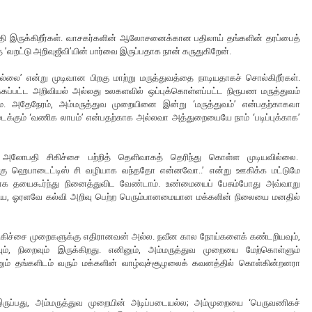
ுதி இருக்கிறீர்கள். வாசகர்களின் ஆலோசனைக்கான பதிலாய் தங்களின் தரப்பைத்
ித ’வறட்டு அறிவுஜீவி’யின் பார்வை இருப்பதாக நான் கருதுகிறேன்.
ல்லை’ என்று முடிவான பிறகு மாற்று மருத்துவத்தை நாடியதாகச் சொல்கிறீர்கள்.
ிக்கப்பட்ட அறிவியல் அல்லது உலகளவில் ஒப்புக்கொள்ளப்பட்ட நிரூபண மருத்துவம்
. அதேநேரம், அம்மருத்துவ முறையினை இன்று ‘மருத்துவம்’ என்பதற்காகவா
ிடைக்கும் ‘வணிக லாபம்’ என்பதற்காக அல்லவா அத்துறையையே நாம் ‘படிப்புக்காக’
்ட அலோபதி சிகிச்சை பற்றித் தெளிவாகத் தெரிந்து கொள்ள முடியவில்லை.
்கு ஹெபாடைட்டிஸ் சி வழியாக வந்ததோ என்னவோ..’ என்று ஊகிக்க மட்டுமே
வதாக தயைகூர்ந்து நினைத்துவிட வேண்டாம். உண்மையைப் பேசும்போது அவ்வாறு
 எளிய, ஓரளவே கல்வி அறிவு பெற்ற பெரும்பானமையான மக்களின் நிலையை மனதில்
ிகிச்சை முறைகளுக்கு எதிரானவன் அல்ல. நவீன கால நோய்களைக் கண்டறியவும்,
ம், நிறைவும் இருக்கிறது. எனினும், அம்மருத்துவ முறையை மேற்கொள்ளும்
ும் தங்களிடம் வரும் மக்களின் வாழ்வுச்சூழலைக் கவனத்தில் கொள்கின்றனரா
ருப்பது, அம்மருத்துவ முறையின் அடிப்படையல்ல; அம்முறையை ‘பெருவணிகச்