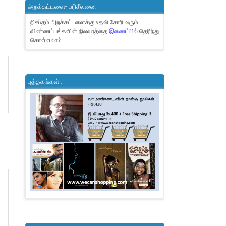
அறக்கட்டளை- பரிசீலனை
நிசப்தம் அறக்கட்டளைக்கு உதவி கோரி வரும்
விண்ணப்பங்களின் நிலவரத்தை
இணைப்பில்
தெரிந்து
கொள்ளலாம்.
புத்தகங்கள்..