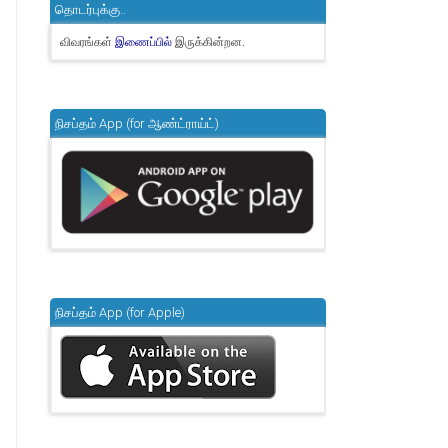
தொடர்புக்கு..
விவரங்கள்
இருக்கின்றன.
இணைப்பில்
நிசப்தம் App (for ஆண்ட்ராய்ட்)
நிசப்தம் App (for Apple)