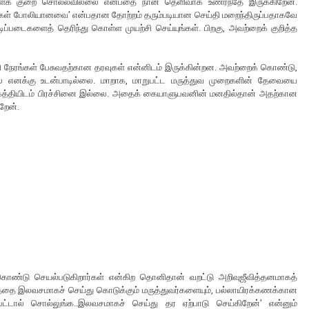
களைக் குறை சொல்லவில்லை என்பதை நான் தெளிவாக உணர்ந்தே இருக்கிறேன்.
 முறைகள் போலியானவை’ என்பதான தோற்றம் தரும்படியான செய்தி மறைந்திருப்பதாகவே
டிப்படைகளைத் தெரிந்து கொள்ள முயற்சி செய்யுங்கள். பிறகு, அவற்றைக் குறித்த
மணி நேரங்கள் பேசுவதற்கான தரவுகள் என்னிடம் இருக்கின்றன. அவற்றைக் கொண்டு,
வதில் எனக்கு உடன்பாடில்லை. மாறாக, மாறுபட்ட மருத்துவ முறைகளின் தேவையை
 கத்தியிடம் பிரச்சினை இல்லை. அதைக் கையாளுபவனின் மனதில்தான் அதற்கான
ிறேன்.
ொண்டு செயல்படுகிறார்கள் என்கிற தொனிதான் வறட்டு அறிவுஜீவித்தனமாகத்
்தை இலவசமாகச் செய்து கொடுக்கும் மருத்துவர்களையும், பல்லாயிரக்கணக்கான
்டால் சொல்லுங்க..இலவசமாகச் செய்து தர ஏற்பாடு செய்கிறேன்’ என்னும்