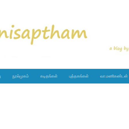
ு
நூல்முகம்
கடிதங்கள்
புத்தகங்கள்
வா.மணிகண்டன்