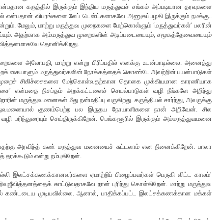
பதான கருத்தில் இருக்கும் இந்திய மருத்துவச் சங்கம் அப்படியான தரவுகளை
ல் என்பதான் விபரங்களை லேப் டெஸ்ட்களாகவே அணுகப்பழகி இருக்கும் நமக்கு..
்றும். மேலும், மாற்று மருத்துவ முறைகளை மேற்கொள்ளும் ‘மருத்துவர்கள்’ பலரின்
செய்யும். அதற்காக அம்மருத்துவ முறைகளின் அடிப்படையையும், சமூகத்தேவையையும்
ஜீவித்தனமாகவே தொனிக்கிறது.
முறைகளை அலோபதி, மாற்று என்று பிரிப்பதில் எனக்கு உடன்பாடில்லை. அனைத்து
ைக் கையாளும் மருத்துவர்களின் நோக்கத்தைக் கொண்டே அவற்றின் பயன்பாடுகள்
் அம்முறைச் சிகிச்சைகளை மேற்கொள்வதற்கான தொகை முக்கியமான காரணியாக
ிச்சை’ என்பதை நிசப்தம் அறக்கட்டளைச் செயல்பாடுகள் வழி நீங்களே அறிந்து
்றோரின் மருத்துவமனைகள் மீது நன்மதிப்பு வருகிறது. கருத்தியல் சார்ந்து, அவருக்கு
ுத்துவமனையால் குணம்பெற்ற பல இருதய நோயாளிகளை நான் அறிவேன். சில
பரிந்துரையும் செய்திருக்கிறேன். பெங்களூரில் இருக்கும் அம்மருத்துவமனை
பதற்கு அரவிந்த் கண் மருத்துவ மனையைச் சுட்டலாம் என நினைக்கிறேன். பாலா
் தரக்கூடும் என்று நம்புகிறேன்.
்லி இலட்சக்கணக்கானவர்களை ஏமாற்றிப் பிழைப்பவர்கள் பெருகி விட்ட காலம்’
வுஜீவித்தனத்தைக் காட்டுவதாகவே நான் புரிந்து கொள்கிறேன். மாற்று மருத்துவ
ல் கண்டடைய முடியவில்லை. ஆனால், பாதிக்கப்பட்ட இலட்சக்கணக்கான மக்கள்