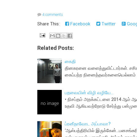
4 comments
Share This:
Facebook
Twitter
Goog
Related Posts:
கைதி
தினகரனை வளைத்துவிட்டார்கள். சசிகல
கைப்பற்ற நினைத்தவர்களையெல்லாம் 
பறவையின் விழி வழியே...
• நிசப்தம் அறக்கட்டளை 2014 ஆம் ஆண
உதவி ஆகியவற்றோடு சேர்த்து பன்மு
ப்ரனீதாவோட அப்பாவா?
‘ஆஸ்பத்திரியில் இருக்கேன்...பனசங்க