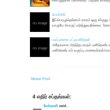
என்பதுதான் பனசங்கரி. அந்தக் காலத்
பொர்க்கி
இப்பொழுதெல்லாம் வாரம் ஒரு விருது
யாருமே பொருட்படுத்துவதில்லை. ‘கொடு
படிப்புகளை பட்டியலிடுதல்
அநேகமாக அடுத்த மாதம் பனிரெண்டாம் 
பனிரெண்டாம் வகுப்பு மாணவர்கள்/ம
Newer Post
4 எதிர் சப்தங்கள்:
சேக்காளி
said...