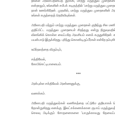
நீங்கள் அலோபதியைத் தூக்கி, மாற்று மருத்துவ முறை
என்றாலும், உங்களின் சமீபக் கடிதத்தில் ’மாற்று மருத்துவ
நான் உணர்கிறேன். முதலில், மாற்று மருத்துவ முறைகளின் அ
உங்கள் கருத்தைத் தெரிவியுங்கள்.
அலோபதி மற்றும் மாற்று மருத்துவ முறைகள் குறித்து சில 
குறிப்பிட்ட மருத்துவ முறையைச் சிறந்தது என்று நிறுவு
விளங்கிக் கொள்ள வைப்பதே அவசியம் எனக் கருதுகிறேன்.
பயன்பாடு இருக்கிறது. புரிந்து கொண்டிருப்பீர்கள் என்றே நம்புக
உயிர்நலத்தை விரும்பும்,
சத்திவேல்,
கோபிசெட்டிபாளையம்.
***
அன்புள்ள சக்திவேல் அண்ணனுக்கு,
வணக்கம்.
அலோபதி மருத்துவர்கள் வணிகத்தை மட்டுமே குறியாகக் க
தோன்றுகிறது எனக்கு. இலட்சக்கணக்கான ரூபாய் மருத்துவத
செலவு பிடிக்கும் சோதனைகளை ‘யாருக்காவது தேவைப்பட