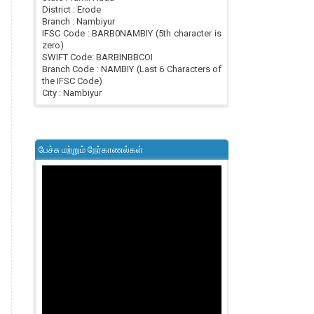
District : Erode
Branch : Nambiyur
IFSC Code : BARB0NAMBIY (5th character is
zero)
SWIFT Code: BARBINBBCOI
Branch Code : NAMBIY (Last 6 Characters of
the IFSC Code)
City : Nambiyur
பேச்சு மற்றும் நேர்காணல்கள்