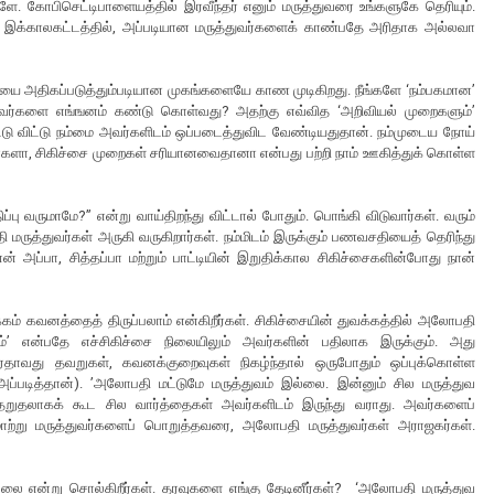
ளே. கோபிசெட்டிபாளையத்தில் இரவீந்தர் எனும் மருத்துவரை உங்களுகே தெரியும்.
. இக்காலகட்டத்தில், அப்படியான மருத்துவர்களைக் காண்பதே அரிதாக அல்லவா
தியை அதிகப்படுத்தும்படியான முகங்களையே காண முடிகிறது. நீங்களே ‘நம்பகமான’
மருத்துவர்களை எங்ஙனம் கண்டு கொள்வது? அதற்கு எவ்வித ‘அறிவியல் முறைகளும்’
டு விட்டு நம்மை அவர்களிடம் ஒப்படைத்துவிட வேண்டியதுதான். நம்முடைய நோய்
்களா, சிகிச்சை முறைகள் சரியானவைதானா என்பது பற்றி நாம் ஊகித்துக் கொள்ள
ாதிப்பு வருமாமே?” என்று வாய்திறந்து விட்டால் போதும். பொங்கி விடுவார்கள். வரும்
ருத்துவர்கள் அருகி வருகிறார்கள். நம்மிடம் இருக்கும் பணவசதியைத் தெரிந்து
ப்பா, சித்தப்பா மற்றும் பாட்டியின் இறுதிக்கால சிகிச்சைகளின்போது நான்
கம் கவனத்தைத் திருப்பலாம் என்கிறீர்கள். சிகிச்சையின் துவக்கத்தில் அலோபதி
போம்’ என்பதே எச்சிகிச்சை நிலையிலும் அவர்களின் பதிலாக இருக்கும். அது
ஏதாவது தவறுகள், கவனக்குறைவுகள் நிகழ்ந்தால் ஒருபோதும் ஒப்புக்கொள்ள
் அப்படித்தான்). ’அலோபதி மட்டுமே மருத்துவம் இல்லை. இன்னும் சில மருத்துவ
ு தேறுதலாகக் கூட சில வார்த்தைகள் அவர்களிடம் இருந்து வராது. அவர்களைப்
 மாற்று மருத்துவர்களைப் பொறுத்தவரை, அலோபதி மருத்துவர்கள் அராஜகர்கள்.
்லை என்று சொல்கிறீர்கள். தரவுகளை எங்கு தேடினீர்கள்? ‘அலோபதி மருத்துவ