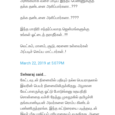
அசிங்கமாக வசை பாடிய இந்தப் பெண்ணுக்குத்
தக்க தண்டனை அளிப்பார்களா...???
தக்க தண்டனை அளிப்பார்களா..????
இந்த மாதிரி சந்தர்ப்பவாத ஜென்மங்களுக்கு
உங்கள் ஓட்டைத் தராதீர்கள்...!!!
வெட்கம், மானம், சூடு, சுரணை உள்ளவர்கள்
அப்படிச் செய்ய மாட்டார்கள்..!
March 22, 2019 at 5:07 PM
Selvaraj said...
கேட்டவுடன் நினைவில் பதியும் நல்ல பெயராதலால்
இவரின் பெயர் நினைவிலிருக்கிறது. அழகான
வேட்பாளருக்கு ஓட்டு போடுங்கனு உதயநிதி
சொன்னதை வச்சி நேத்து முகநூலில் தமிழச்சி
தங்கபாண்டியன் அவர்களை ரொம்ப கிண்டல்
பண்ணிருந்தாங்க. இந்த கட்டுரையை படித்தவுடன்
இவர் மீது மதிப்பும் மரியாதையும் வருகிறது. ஆளை