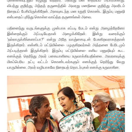
புன்னகையுடனும் எழுந்து வந்தார். அவரது மன தைரியம் அபாரமானது.
விபத்து குறித்து, அந்தத் தருணத்தில் அவரது மனநிலை குறித்து அவரிடம்
நிறையப் பேசியிருக்கிறேன். அளவுகடந்த மன உறுதி கொண்ட இரும்பு மனுஷி
என்பதைப் புரிந்து கொள்ள வாய்த்த தருணங்கள் அவை.
பதினைந்து வருடங்களுக்கு முன்பாக எப்படி மேடம் என்று அழைத்தேனோ
இன்றைக்கும் அப்படியேதான் அழைக்கிறேன். இன்று வரைக்கும்
‘நல்லாருக்கீங்களாப்பா?’ என்று அதே வாஞ்சையுடன் பேசுகிறவராகத்தான்
இருக்கிறார். என்னிடம் மட்டுமில்லை- பழகுகிறவர்கள் அத்தனை பேரிடமும்
அப்படித்தான் இருக்கிறார். இரும்பு மட்டுமில்லை- எளிய மனுஷியும் கூட.
எனக்குத் தெரிந்து அவர் பகையாளியை உருவாக்கியதில்லை. அவரளவுக்கு
மிகப்பெரிய நட்பு வட்டம் கொண்டவர்களும் எனக்குத் தெரிந்து வேறு
யாருமில்லை. அவர் வழியாகவே நிறையத் தொடர்புகள் எனக்கு உருவாகின.