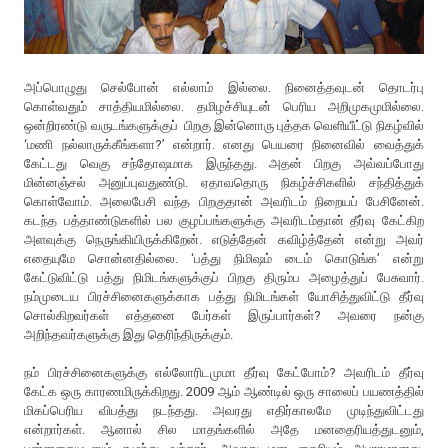
அப்பொழுது செல்போன் எல்லாம் இல்லை. நினைத்தவுடன் தொடர்பு
கொள்வதும் சாத்தியமில்லை. தமிழச்சியுடன் பெரிய அறிமுகமுமில்லை.
ஒன்றிரண்டு வருடங்களுக்குப் பிறகு இன்னொரு புத்தக வெளியீட்டு நிகழ்வில்
‘மணி நல்லாருக்கீங்களா?’ என்றார். எனது பெயரை நினைவில் வைத்துக்
கேட்டது வெகு சந்தோஷமாக இருந்தது. அதன் பிறகு அவ்வப்போது
மின்னஞ்சல் அனுப்புவதுண்டு. ஏதாவதொரு நிகழ்ச்சிகளில் சந்தித்துக்
கொள்வோம். அலைபேசி வந்த பிறகுதான் அவரிடம் நிறையப் பேசினேன்.
கடந்த பத்தாண்டுகளில் பல குழப்பங்களுக்கு அவரிடம்தான் தீர்வு கேட்கிற
அளவுக்கு நெருங்கியிருக்கிறேன். எடுத்தேன் கவிழ்த்தேன் என்று அவர்
எதையுமே சொன்னதில்லை. ‘பத்து நிமிஷம் டைம் கொடுங்க’ என்று
கேட்டுவிட்டு பத்து நிமிடங்களுக்குப் பிறகு திரும்ப அழைத்துப் பேசுவார்.
நம்முடைய பிரச்சினைகளுக்காக பத்து நிமிடங்கள் யோசித்துவிட்டு தீர்வு
சொல்கிறவர்கள் எத்தனை பேர்கள் இருப்பார்கள்? அவரை நன்கு
அறிந்தவர்களுக்கு இது தெரிந்திருக்கும்.
நம் பிரச்சினைகளுக்கு எல்லோரிடமுமா தீர்வு கேட்போம்? அவரிடம் தீர்வு
கேட்க ஒரு காரணமிருக்கிறது. 2009 ஆம் ஆண்டில் ஒரு சாலைப் பயணத்தில்
மிகப்பெரிய விபத்து நடந்தது. அவரது எதிர்காலமே முடிந்துவிட்டது
என்றார்கள். ஆனால் சில மாதங்களில் அதே மனதைரியத்துடனும்,