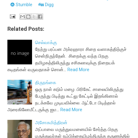
Stumble
Digg
Related Posts:
செல்வாக்கு
நேற்று பரப்பன அக்ரஹாரா சிறை வளாகத்திற்குச்
சென்றிருந்தேன். சிறைக்கு வந்த பிறகு
தமிழகத்திலிருந்து சசிகலாவுக்கு நிறையக்
கடிதங்கள் வருவதாகச் சொன்…
Read More
திருநங்கை
ஒரு நாள் கடும் மழை. பிரிகேட் சாலையிலிருந்து
பேருந்து பிடித்து கூட்லு கேட்டில் இறங்கினால்
நடக்கவே முடியவில்லை. ஆட்டோ பிடித்தால்
அரைகிலோமீட்டருக்கு ஐம…
Read More
அசோகமித்திரன்
அப்பாவை மருத்துவமனையில் சேர்த்த பிறகு
மருத்துவர்கள் நம்பிக்கையிழந்திருந்த தருணத்தில்