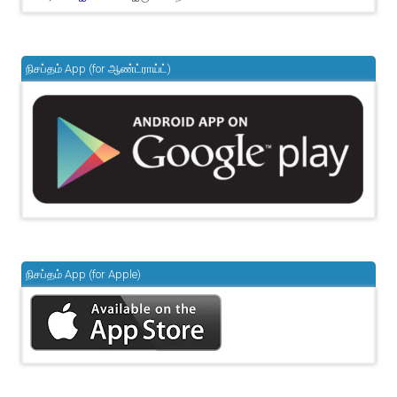
நிசப்தம் App (for ஆண்ட்ராய்ட்)
நிசப்தம் App (for Apple)