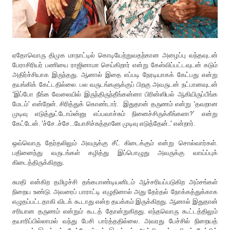
ஏதோவொரு திமுக மாநாட்டில் கொடியேற்றுவதற்கான அழைப்பு வந்தவுடன்
பேராசிரியர் பணியை ராஜினாமா செய்கிறார் என்று கேள்விப்பட்டவுடன் கடும்
அதிர்ச்சியாக இருந்தது. ஆனால் இதை எப்படி நேரடியாகக் கேட்பது என்று
தயங்கிக் கேட்டதில்லை. பல வருடங்களுக்குப் பிறகு அவருடன் நட்பானவுடன்
‘இப்போ நீங்க வேலையில் இருந்திருந்தீங்கன்னா பிரின்ஸிபல் ஆகியிருப்பீங்க
மேடம்’ என்றேன். சிரித்துக் கொண்டார். இதுதான் தருணம் என்று ‘தவறான
முடிவு எடுத்துட்டோம்ன்னு எப்பவாச்சும் நினைச்சிருக்கீங்களா?’ என்று
கேட்டேன். ‘ச்சே..ச்சே...யோசிச்சுத்தானே முடிவு எடுத்தேன்..’ என்றார்.
ஒவ்வொரு தேர்தலிலும் அவருக்கு சீட் கிடைக்கும் என்று சொல்வார்கள்.
பதினைந்து வருடங்கள் கழித்து இப்பொழுது அவருக்கு வாய்ப்புக்
கிடைத்திருக்கிறது.
சுமதி என்கிற தமிழச்சி தங்கபாண்டியனிடம் ஆச்சரியப்படுகிற அம்சங்கள்
நிறைய உண்டு. அவரைப் பாராட்டி எழுதினால் அது தேர்தல் நோக்கத்துக்காக
எழுதப்பட்டதாகி விடக் கூடாது என்ற தயக்கம் இருக்கிறது. ஆனால் இதுதான்
சரியான தருணம் என்றும் கூடத் தோன்றுகிறது. எந்தவொரு கூட்டத்திலும்
தயாரிப்பில்லாமல் வந்து பேசி பார்த்ததில்லை. அவரது பேச்சில் நிறையத்