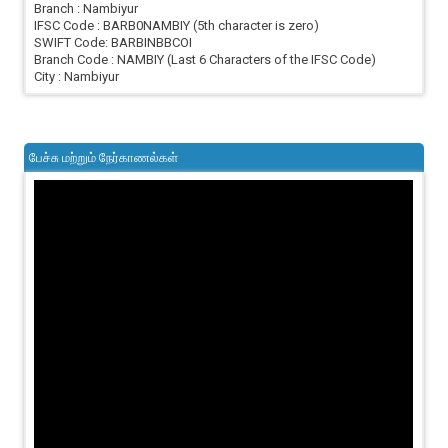
Branch : Nambiyur
IFSC Code : BARB0NAMBIY (5th character is zero)
SWIFT Code: BARBINBBCOI
Branch Code : NAMBIY (Last 6 Characters of the IFSC Code)
City : Nambiyur
பேச்சு மற்றும் நேர்காணல்கள்