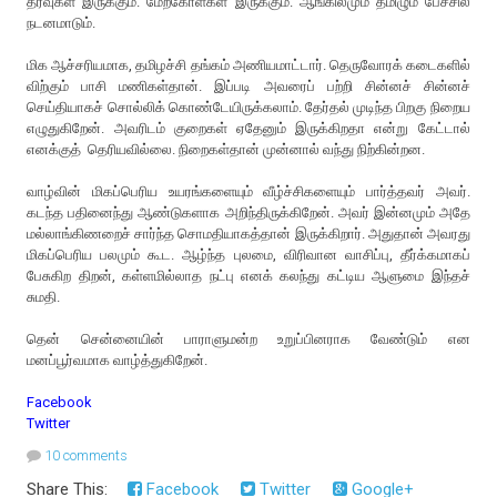
தரவுகள் இருக்கும். மேற்கோள்கள் இருக்கும். ஆங்கிலமும் தமிழும் பேச்சில்
நடனமாடும்.
மிக ஆச்சரியமாக, தமிழச்சி தங்கம் அணியமாட்டார். தெருவோரக் கடைகளில்
விற்கும் பாசி மணிகள்தான். இப்படி அவரைப் பற்றி சின்னச் சின்னச்
செய்தியாகச் சொல்லிக் கொண்டேயிருக்கலாம். தேர்தல் முடிந்த பிறகு நிறைய
எழுதுகிறேன். அவரிடம் குறைகள் ஏதேனும் இருக்கிறதா என்று கேட்டால்
எனக்குத் தெரியவில்லை. நிறைகள்தான் முன்னால் வந்து நிற்கின்றன.
வாழ்வின் மிகப்பெரிய உயரங்களையும் வீழ்ச்சிகளையும் பார்த்தவர் அவர்.
கடந்த பதினைந்து ஆண்டுகளாக அறிந்திருக்கிறேன். அவர் இன்னமும் அதே
மல்லாங்கிணறைச் சார்ந்த சொமதியாகத்தான் இருக்கிறார். அதுதான் அவரது
மிகப்பெரிய பலமும் கூட. ஆழ்ந்த புலமை, விரிவான வாசிப்பு, தீர்க்கமாகப்
பேசுகிற திறன், கள்ளமில்லாத நட்பு எனக் கலந்து கட்டிய ஆளுமை இந்தச்
சுமதி.
தென் சென்னையின் பாராளுமன்ற உறுப்பினராக வேண்டும் என
மனப்பூர்வமாக வாழ்த்துகிறேன்.
Facebook
Twitter
10 comments
Share This:
Facebook
Twitter
Google+