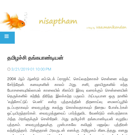
SKIP TO CONTENT
தமிழச்சி தங்கபாண்டியன்
3/21/2019 01:10:00 PM
2004 ஆம் ஆண்டு எம்.டெக் ப்ராஜக்ட் செய்வதற்காகச் சென்னை வந்து
சேர்ந்தேன். கனவுகளின் காலம் அது. சனி, ஞாயிறுகளில் எந்த
யோசனையுமில்லாமல் காலையில் கிளம்பி இரவு வரைக்கும் சென்னையின்
தெருக்களில் சுற்றித் திரிந்த இலக்கற்ற பருவம். அப்படியான ஒரு நாளில்
‘எஞ்சோட்டுப் பெண்’ என்ற புத்தகத்தின் திறனாய்வு மைலாப்பூரில்
நடப்பதாகவும் வைரமுத்து கலந்து கொள்வதாகவும் நிறைய போஸ்டர்கள்
ஒட்டியிருந்தார்கள். வைரமுத்துவைப் பார்த்துவிட வேண்டும் என்பதற்காக
அந்த அரங்குக்குச் சென்றேன். அது தமிழச்சி தங்கபாண்டியன் எழுதிய
புத்தகம். வைரமுத்துவுக்கு முன்பாகவே கவிஞர் மனுஷ்ய புத்திரன்
வந்திருந்தார். அங்குதான் அவருடன் எனக்கு அறிமுகம் கிடைத்தது. எனது