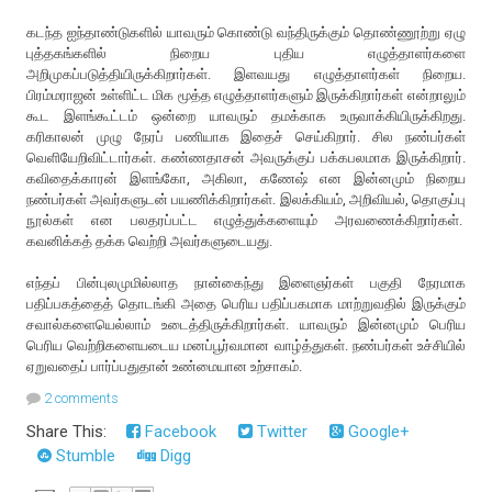
கடந்த ஐந்தாண்டுகளில் யாவரும் கொண்டு வந்திருக்கும் தொண்ணூற்று ஏழு
புத்தகங்களில் நிறைய புதிய எழுத்தாளர்களை
அறிமுகப்படுத்தியிருக்கிறார்கள். இளவயது எழுத்தாளர்கள் நிறைய.
பிரம்மராஜன் உள்ளிட்ட மிக மூத்த எழுத்தாளர்களும் இருக்கிறார்கள் என்றாலும்
கூட இளங்கூட்டம் ஒன்றை யாவரும் தமக்காக உருவாக்கியிருக்கிறது.
கரிகாலன் முழு நேரப் பணியாக இதைச் செய்கிறார். சில நண்பர்கள்
வெளியேறிவிட்டார்கள். கண்ணதாசன் அவருக்குப் பக்கபலமாக இருக்கிறார்.
கவிதைக்காரன் இளங்கோ, அகிலா, கணேஷ் என இன்னமும் நிறைய
நண்பர்கள் அவர்களுடன் பயணிக்கிறார்கள். இலக்கியம், அறிவியல், தொகுப்பு
நூல்கள் என பலதரப்பட்ட எழுத்துக்களையும் அரவணைக்கிறார்கள்.
கவனிக்கத் தக்க வெற்றி அவர்களுடையது.
எந்தப் பின்புலமுமில்லாத நான்கைந்து இளைஞர்கள் பகுதி நேரமாக
பதிப்பகத்தைத் தொடங்கி அதை பெரிய பதிப்பகமாக மாற்றுவதில் இருக்கும்
சவால்களையெல்லாம் உடைத்திருக்கிறார்கள். யாவரும் இன்னமும் பெரிய
பெரிய வெற்றிகளையடைய மனப்பூர்வமான வாழ்த்துகள். நண்பர்கள் உச்சியில்
ஏறுவதைப் பார்ப்பதுதான் உண்மையான உற்சாகம்.
2 comments
Share This:
Facebook
Twitter
Google+
Stumble
Digg