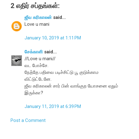
2 எதிர் சப்தங்கள்:
ஜீவ கரிகாலன்
said...
Love u mani
January 10, 2019 at 1:11 PM
சேக்காளி
said...
//Love u mani//
வட போச்சே.
நேத்தே பதிவை படிச்சிட்டு பூ குடுக்காம
விட்டுட்டேனே.
ஜீவ கரிகாலன் சார் பின் வாங்குற யோசனை ஏதும்
இருக்கா?
January 11, 2019 at 6:39 PM
Post a Comment