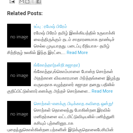
Related Posts:
உப்பு : ரமேஷ் பிரேம்
ரமேஷ் பிரேம் தமிழ் இலக்கியத்தில் உருவாக்கி
வைத்திருக்கும் தடம் சாதாரணமாக தாண்டிச்
செல்ல முடியாதது. படைப்பு ரீதியாக- தமிழ்
சிற்றிதழ் உலகில் இந்த இரட்டை…
Read More
ங்கோத்தா(நன்றி:சுஜாதா)
ங்கோத்தா,ங்கொம்மாளை போன்ற சொற்கள்
அதற்கான விவகாரமான அர்த்தங்களை இழந்து
வருவதாக எழுத்தாளர் சுஜாதா தனது பதிலில்
குறிப்பிட்டுள்ளார்.எனக்கு அந்தச் சொற்களை…
Read More
சொற்கள்-எனக்கு பிடிக்காத கவிதை ஒன்று!
சொற்கள் தொலைந்து போகின்றன.இரவில்
மனிதர்களை வட்டமிட்டுவிடியலில் பனித்துளி
கசியும் புற்களினூடாக
புதைந்துகொள்கின்றன.பற்களின் இடுக்குதொலைபேசியின்