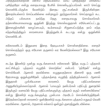
அரித்தவர்கள்தான் மிச்சம் மீதியெல்லாம். வாய் புளித்ததோ மாங்காய்
புளித்ததோ என்று எதையாவது பேசிக் கொண்டிருப்பார்கள். லாபி செய்து
கொண்டேயிருக்க வேண்டும். நிறைய சூட்சமங்கள் இருக்கின்றன.
இதையெல்லாம் செய்யவில்லை என்றாலும் தூற்றுவார்கள். செய்தாலும் கூட
அந்தப் பக்கமாக நகர்ந்த பிறகு எதையாவது சொல்வார்கள்.
தற்காலிகமாகவாவது ஒதுங்கி இருந்து கொள்வதுதான் சரியெனப்பட்டது.
இளைஞர்களின் உழைப்பையும், உயர்வையும் சிறுமைப்படுத்த நாம் எந்த
எந்தவிதத்திலும் காரணமாக இருந்துவிடக் கூடாது என்று ஒதுங்கிக்
கொண்டேன்.
கரிகாலனிடம் இதுவரை இதை நேரடியாகச் சொன்னதில்லை. எதைச்
சொல்வதற்கும் ஒரு சரியான தருணம் வர வேண்டுமல்லவா? இது சரியான
தருணம்.
கடந்த இரண்டு மூன்று வருடங்களாகக் கரிகாலன் ‘இந்த வருடப் புத்தகக்
காட்சிக்குப் புத்தகம் எழுதிக் கொடுங்க’ என்பார். ‘தர்றேன்’ என்று
சொல்வேன். ஆனால் தரவில்லை. எழுதுவதற்காக தினசரி ஒரு மணி
நேரமாவது ஒதுக்குகிறேன். புத்தகத்தை எழுதித் தந்திருக்கலாம். ஆனால்
இதுதான் முக்கியமான காரணம். வேறு பதிப்பகங்களை
அணுகியிருக்கலாம்தான். ஆனால் ‘யாவரும் நண்பர்கள் பதிப்புத் துறையில்
இருக்கும் வரையில் வேறு பதிப்பகங்களுக்கு புத்தகம் தரும் எண்ணமில்லை’
என்று இரண்டு வருடங்களுக்கு முன்பாக அவரிடம் சொல்லியிருந்தேன்.
இதெல்லாம்தான் காரணம்- ஒன்றிரண்டு வருடங்களாக புத்தகம் எதுவும் வெளி
வரவில்லை. ஆனால், அதனால் எல்லாம் ஒன்றும் குறைந்துவிடவில்லை.