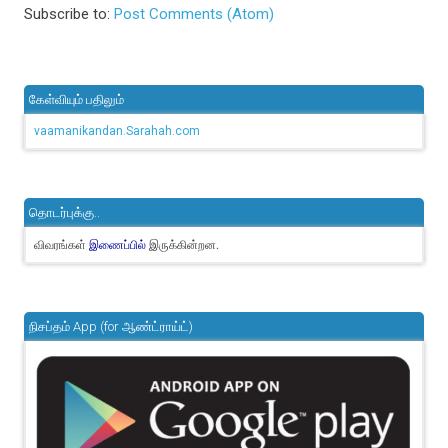
Subscribe to:
Post Comments (Atom)
கேள்வியும் பதிலும்
vaamanikandan.Sarahah.com
தொடர்புக்கு..
விவரங்கள்
இருக்கின்றன.
இணைப்பில்
நிசப்தம் App (for ஆண்ட்ராய்ட்)