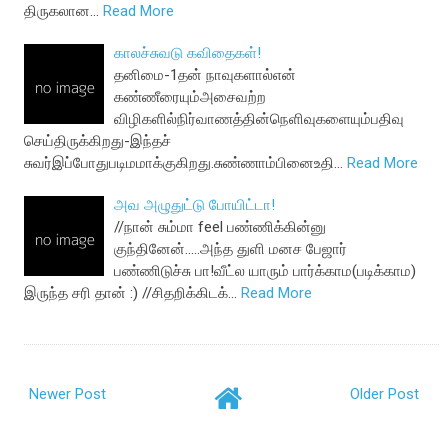
திருகலான…
Read More
காலச்சுவடு கவிதைகள்!
தனிமை-1தன் நாவுகளால்என்
கண்ணீரையும்அசைவற்ற
விழிகளில்நிர்வாணத்தின்நெளிவுகளையும்பதிவு
செய்திருக்கிறது-இந்தச்
சுவர்இப்போதுபடிமமாக்குகிறது.சுண்ணாம்பினைஉதி…
Read More
அவ அழுதுட்டு போயிட்டா!
//நான் சும்மா feel பண்ணிக்கின்னு
குந்தினேன்.....அந்த துளி மனச பேஜார்
பண்ணிடுச்சு பா!வீட்ல யாரும் பார்க்காம(படிக்காம)
இருந்த சரி தான் :) //சிதறிக்கிடக்…
Read More
Newer Post
Older Post