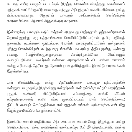
கூடாது என்ற பயமும் படபடப்பும் இருந்து கொண்டேயிருந்தது. சென்னைப்
புத்தகக் காட்சிக்கு விற்பனைக்கு வந்தது. அப்புத்தகம் கைவிடவில்லை. நன்கு
விற்பனையானது. அதுதான் யாவரும் பதிப்பகத்தின் வெற்றிக்குக்
காரணமில்லை- ஆனால் அதுவும் ஒரு காரணம்.
இன்றைக்கு யாவரும் பதிப்பகத்தின் ஆறாவது பிறந்தநாள். ஐந்தாண்டுகளில்
தொண்ணூற்று ஏழு புத்தகங்களை வெளியிட்டுவிட்டார்கள். தமிழ் பதிப்புத்
துறையில் தமக்கான ஓரிடத்தை நோக்கி நகர்ந்துவிட்டார்கள் என்றுதான்
புரிந்து கொள்கிறேன். கடந்த வருடங்களில் யாவரும் நடத்திய மூன்று அல்லது
நான்கு நிகழ்ச்சிகளுக்குத்தான் சென்றிருக்கிறேன். அவர்களும்
அழைப்பதில்லை. அவர்கள் என்னை அழைக்காமல் விட என்ன காரணம்
என்று சரியாகத் தெரியாது. ஆனால் நான் தவிர்த்துவிட இரண்டு காரணங்கள்
இருக்கின்றன.
யார் கிளப்பிவிட்டது என்று தெரியவில்லை- யாவரும் பதிப்பகத்தில்
என்னுடைய முதலீடு இருக்கிறது என்றார்கள். என் தம்பிக்கு மட்டும் தெரிந்தால்
ரத்தக் கண்ணீர் விட்டுவிடுவான். சம்பளத்தை வாங்கி வீட்டில்
தந்துவிடுவதைத் தவிர எந்த முதலீட்டையும் நான் செய்ததில்லை.;
திட்டமிடலையும் செய்ததில்லை என்பதுதான் எங்கள் அம்மாவுக்கு என் மீது
இருக்கும் மிகப்பெரிய குற்றச்சாட்டு.
இலக்கிய உலகம் மாதிரியான அபாண்டமான உலகம் வேறு இருக்குமா என்று
தெரியவில்லை. நல்ல மனிதர்கள் நான்கைந்து பேர் இருக்குமிடத்தில் நாக்கு