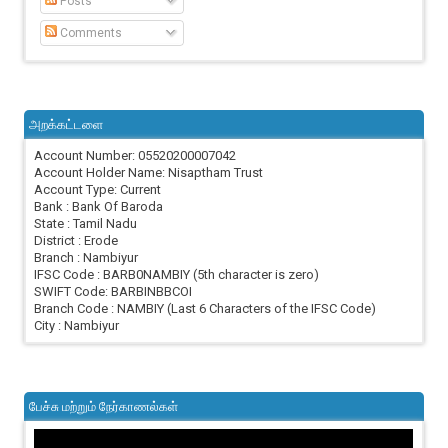
Posts
Comments
அறக்கட்டளை
Account Number: 05520200007042
Account Holder Name: Nisaptham Trust
Account Type: Current
Bank : Bank Of Baroda
State : Tamil Nadu
District : Erode
Branch : Nambiyur
IFSC Code : BARB0NAMBIY (5th character is zero)
SWIFT Code: BARBINBBCOI
Branch Code : NAMBIY (Last 6 Characters of the IFSC Code)
City : Nambiyur
பேச்சு மற்றும் நேர்காணல்கள்