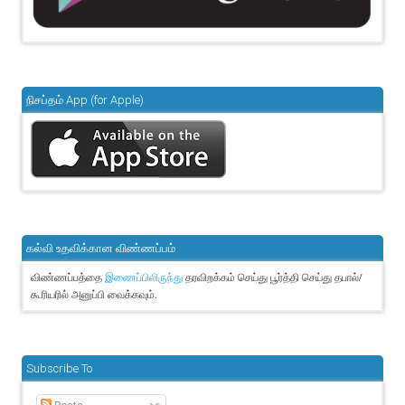
நிசப்தம் App (for Apple)
கல்வி உதவிக்கான விண்ணப்பம்
விண்ணப்பத்தை
தரவிறக்கம் செய்து பூர்த்தி செய்து தபால்/
இணைப்பிலிருந்து
கூரியரில் அனுப்பி வைக்கவும்.
Subscribe To