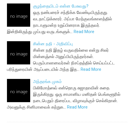
குழந்தையிடம் என்ன பேசுவது?
ஒரு நண்பரைச் சந்திக்க வேண்டியிருந்தது.
வடநாட்டுக்காரர். அப்பா மேற்குவங்காளத்தில்
நாடாளுமன்ற உறுப்பினராக இருந்தவர்.
இன்றிலிருந்து முப்பது வருடங்களுக்…
Read More
சின்ன நதி - அறிவிப்பு
சின்ன நதி இதழ் வருவதில்லை என்று சிலர்
மின்னஞ்சல் அனுப்பியிருந்தார்கள்.
பெரும்பாலானவர்கள் நிசப்தத்தில் செய்யப்பட்ட
பரிந்துரையின் அடிப்படையில் அந்த இத…
Read More
அந்தரங்க முகம்
பிலிமோத்ஸவ் என்றொரு சுஜாதாவின் கதை
இருக்கிறது. ஒரு சாமானிய மனிதன் பெங்களூரில்
நடைபெறும் திரைப்பட விழாவுக்குச் செல்கிறான்.
அவனுக்கு சினிமாவைக் கற்றுக…
Read More