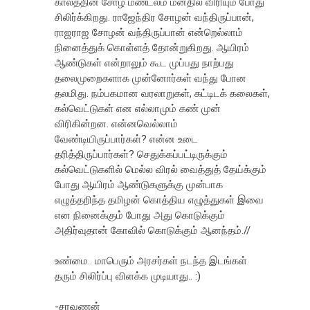
காலத்தின் சோழ மண்டலம் மனதில் விரியும் போது
சிலிர்க்கிறது. ராஜேந்திர சோழன் வந்திருப்பான்,
ராஜராஜ சோழன் வந்திருப்பான் என்றெல்லாம்
நினைத்துக் கொள்ளத் தோன்றுகிறது. ஆயிரம்
ஆண்டுகள் என்றாலும் கூட முப்பது நாற்பது
தலைமுறைகளாக முன்னோர்கள் வந்து போன
தலமிது. நம்பகமான வரலாறுகள், கட்டிடக் கலைகள்,
கல்வெட்டுகள் என எல்லாமும் கண் முன்
விரிகின்றன. என்னவெல்லாம்
வேண்டியிருப்பார்கள்? என்ன உடை
தரித்திருப்பார்கள்? செதுக்கப்பட்டிருக்கும்
கல்வெட்டுகளில் மெல்ல விரல் வைத்துத் தேய்க்கும்
போது ஆயிரம் ஆண்டுகளுக்கு முன்பாக
எழுத்தறிந்த தமிழன் கொத்திய எழுத்துகள் இவை
என நினைக்கும் போது அது கொடுக்கும்
அதிர்வுதான் கோவில் கொடுக்கும் ஆனந்தம்.//
உண்மை.. மாபெரும் அரசர்கள் நடந்த இடங்கள்
தரும் சிலிர்ப்பு விளக்க முடியாது.. :)
-சரவணன்