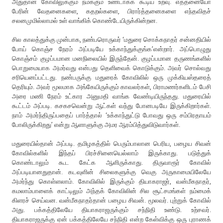
அதுதான் கோவிலுக்கும் நமக்கும் உண்டாகக் கூடிய உறவு. எத்தனையோ
பேரின் வேதனைகளை, கதறல்களை, பிரார்த்தனைகளை எந்தவிதச்
சலனமுமில்லாமல் உள் வாங்கிக் கொண்டேயிருக்கின்றன.
சில காலத்துக்கு முன்பாக, நண்பரொருவர் ‘மதுரை சொக்கநாதர் சன்னதியில்
போய் கொஞ்ச நேரம் அப்படியே உக்காந்துக்குங்க’என்றார். அப்பொழுது
கொஞ்சம் குழப்பமான மனநிலையில் இருந்தேன். குழப்பமான தருணங்களில்
பொறுமையாக அமர்வது என்பது தெளிவைக் கொடுக்கும். அவர் சொல்வது
சரியெனப்பட்டது. நண்பருக்கு மதுரைக் கோவிலில் ஒரு முக்கியஸ்தரைத்
தெரியும். அவர் மூலமாக அங்கேயிருக்கும் காவலர்கள், பிராமணர்களிடம் பேசி
அரை மணி நேரம் உட்கார அனுமதி வாங்க வேண்டியிருந்தது. மதுரையில்
கூட்டம் அப்படி. கசகசவென்று ஆட்கள் வந்து போனபடியே இருக்கிறார்கள்.
நாம் அமர்ந்திருப்பதைப் பார்த்தால் ‘உக்காந்துட்டு போவது ஒரு சம்பிரதாயம்
போலிருக்கிறது’ என்று ஆளாளுக்கு அமர ஆரம்பித்துவிடுவார்கள்.
மதுரையில்தான் அப்படி. தமிழகத்தில் பெரும்பாலான பெரிய, பழைய சிவன்
கோவில்களில் இந்தப் பிரச்சினையெல்லாம் இருக்காது. படுத்துக்
கொண்டாலும் கூட கேட்க ஆளிருக்காது. திருவாரூர் கோவில்
அப்படியானதுதான். கடவுளின் சிலைகளுக்கு வெகு அருகாமையிலேயே
அமர்ந்து கொள்ளலாம். கோவிலில் இருக்கும் தியாகராஜர், வன்மீகநாதர்,
கமலாம்பாளைக் காட்டிலும் அந்தக் கோவிலின் சில சூட்சமங்கள் நம்மைக்
கிளரச் செய்வன. வன்மீகநாதர்தான் பழைய சிவன். மூலவர். புற்றுக் கோவில்
அது. பக்கத்திலேயே தியாகராஜருக்கும் சந்நிதி உண்டு. உற்சவர்.
தியாகராஜருக்கு ஏன் பக்கத்திலேயே சந்நிதி என்ற கேள்விக்கு ஒரு புராணக்