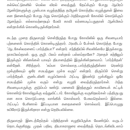
கல்வெட்டுகளில் மெல்ல விரல் வைத்துத் தேய்க்கும் போது ஆயிரம்
ஆண்டுகளுக்கு முன்பாக எழுத்தறிந்த தமிழன் கொத்திய எழுத்துகள் இவை
என நினைக்கும் போது அது கொடுக்கும் அதிர்வுதான் கோவில் கொடுக்கும்
ஆனந்தம். எல்லாவற்றையும் மேவி காவி வர்ணமடிப்பதுதான் ஆன்மிகம்
என்றாக்கிக் கொண்டிருக்கிறார்கள்.
கடந்த முறை திருவாரூர் சென்றிருந்த போது கோவிலில் ஒரு சிவனடியார்
புற்களைக் கொத்திக் கொண்டிருந்தார். அவரிடம் பேச்சுக் கொடுத்த போது
‘ஆடகேஸ்வரனைப் பார்த்தியா?’ என்றார். சந்நிதியில் சிவலிங்கமே இருக்காது.
நாகபிலம்தான். ஒரு குழி. பிலம் என்றால் பள்ளம்தானே? அதைச் சுற்றிலும்
இருக்கும் லிங்கங்கள் யாவும் தியானத்தில் இருக்கின்றனவாம். ‘பார்த்தேன்’
என்றேன். சிரித்தார். ‘சும்மா சொல்லாத..பார்த்திருந்தீன்னா ரெண்டு
மூக்குலேயும் ஒரே சமயத்துல மூச்சு வரும்’ என்றார். திரும்பிச் சென்று
பார்த்தேன். குண்டலினி எழும்பினால் அப்படி இரண்டு மூக்கிலும் ஒரே
சமயத்தில் மூச்சு வரும் என்று எழுதி வைத்திருந்தார்கள். அந்த
சிவனடியாருக்கு குடும்பம் உண்டு. மனைவி இறந்ததும் காவியைக் கட்டிக்
கொண்டு கோவிலுக்கு வந்துவிட்டார். கோவிலுக்கு வருகிறவர்கள் பத்திருபது
என காசு கொடுப்பதை வாங்கிக் கொள்வார். பேசுவதெல்லாம் இல்லை.
அப்படிப் பேசினால் இப்படியான கதைகளைச் சொல்வார். இப்பொழுது
உயிரோடு இருக்கிறாரா என்று தெரியவில்லை.
திருவாரூர் இடைத்தேர்தல் பற்றித்தான் எழுதியிருக்க வேண்டும். வருடம்
தொடங்குகிறது. முதல் பதிவு. தியாகராஜரை வைத்தேத் தொடங்கிவிடலாம்