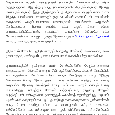
தொகையாக எழுதிய சுந்தரமூர்த்தி நாயனாரின் அம்மாவும் திருவாரூரில்
பிறந்தவர்தான். அறுபத்து மூன்று நாயன்மார்களில் அவரும் ஒருவர். அவரது
கணவரும் ஒருவர். இந்த திருத்தொண்டத் தொகையை எழுதக் காரணமாக
இருந்த விறன்மிண்ட நாயனாரும் ஒரு நாயன்மார் ஆகிவிட்டார். நாயன்மார்
கதைகளில் பெரும்பாலானவை புனைவுதான். சமயத்தைச் செழிக்கச்
செய்வதற்காக நிறைய இட்டுக் கட்டி எழுதி அதை இறை
புராணமாக்கிவிட்டார்கள். நாயன்மார் வரலாற்றை அப்படியே நம்ப
வேண்டியதில்லை. கருவூர் ஈழத்து அடிகள் எழுதிய
பெரிய புராண ஆராய்ச்சி
என்ற நூலை ஒரு முறை வாசித்துவிடலாம்.
திருவாரூர் கோவில் பற்றி நினைக்கும் போது ஆடகேஸ்வரர், கமலாம்பாள், கமல
முனி சித்தர், செங்கழுநீர் பூ என வரிசையாக நினைவில் வந்து போகின்றன.
புராணகாலத்தில் நடந்தவை எனச் சொல்லப்படுகிற பெரும்பாலானவை
கதைகள்தான். அவையொன்றும் சிலிர்ப்பூட்டுவதில்லை. ஆனால் கோவிலின்
சில பகுதிகளை செம்பியன்மாதேவி கட்டிக் கொடுத்தாள் என்று அறிந்து
கொள்ளும் போது அவள் இந்தப் பாதை வழியாக வந்திருப்பாள் எனத்
தொடங்கி அவளது காலத்தின் சோழ மண்டலம் மனதில் விரியும் போது
சிலிர்க்கிறது. ராஜேந்திர சோழன் வந்திருப்பான், ராஜராஜ சோழன்
வந்திருப்பான் என்றெல்லாம் நினைத்துக் கொள்ளத் தோன்றுகிறது. ஆயிரம்
ஆண்டுகள் என்றாலும் கூட முப்பது நாற்பது தலைமுறைகளாக முன்னோர்கள்
வந்து போன தலமிது. நம்பகமான வரலாறுகள், கட்டிடக் கலைகள்,
கல்வெட்டுகள் என எல்லாமும் கண் முன் விரிகின்றன. என்னவெல்லாம்
வேண்டியிருப்பார்கள்? என்ன உடை தரித்திருப்பார்கள்? செதுக்கப்பட்டிருக்கும்