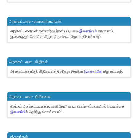
அறக்கட்டளை- தன்னார்வலர்கள்
அறக்கட்டளையின் தன்னார்வலர்கள் பட்டியலை
இணைப்பில்
காணலாம்.
இணைத்துக் கொள்ள விரும்புகிறவர்கள் தொடர்பு கொள்ளவும்.
அறக்கட்டளை - விதிகள்
அறக்கட்டளையின் விதிகளைத் தெரிந்து கொள்ள
இணைப்பின்
மீது சுட்டவும்.
அறக்கட்டளை- பரிசீலனை
நிசப்தம் அறக்கட்டளைக்கு உதவி கோரி வரும் விண்ணப்பங்களின் நிலவரத்தை
இணைப்பில்
தெரிந்து கொள்ளலாம்.
புத்தகங்கள்..