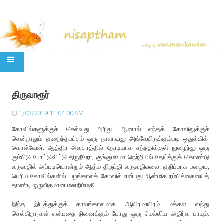
SKIP TO CONTENT
திருவாரூர்
1/03/2019 11:04:00 AM
கோவில்களுக்குச் செல்வது அரிது. ஆனால் எந்தக் கோவிலுக்குச்
சென்றாலும் குறைந்தபட்சம் ஒரு நாளாவது அங்கேயிருக்கும்படி ஒதுக்கிக்
கொள்வேன். ஆத்திர அவசரத்தில் நேரடியாக சந்நிதிக்குள் நுழைந்து ஒரு
கும்பிடு போட்டுவிட்டு திருநீறோ, குங்குமமோ நெற்றியில் தேய்த்துக் கொண்டு
வருவதில் அப்படியொன்றும் ஆத்ம திருப்தி வருவதில்லை. குறிப்பாக பழைய,
பெரிய கோவில்களில். பழங்காலக் கோவில் என்பது ஆன்மிக நம்பிக்கையைத்
தாண்டி ஒருவிதமான மனநிம்மதி.
இந்த இடத்துக்குக் காலங்காலமாக ஆயிரமாயிரம் மக்கள் வந்து
செல்கிறார்கள் என்பதை நினைக்கும் போது ஒரு மெல்லிய அதிர்வு பாயும்.