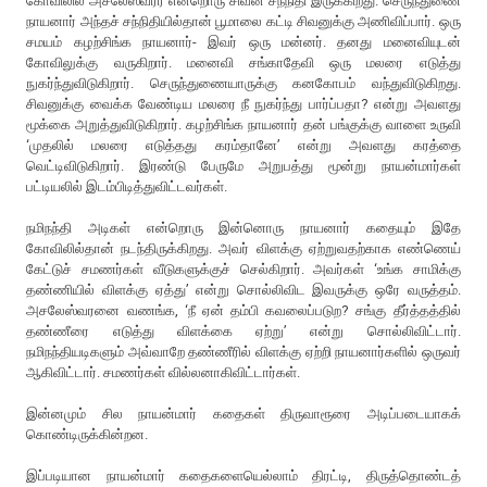
கோவிலில் அசலேஸ்வரர் என்றொரு சிவன் சந்நிதி இருக்கிறது. செருந்துணை
நாயனார் அந்தச் சந்நிதியில்தான் பூமாலை கட்டி சிவனுக்கு அணிவிப்பார். ஒரு
சமயம் கழற்சிங்க நாயனார்- இவர் ஒரு மன்னர். தனது மனைவியுடன்
கோவிலுக்கு வருகிறார். மனைவி சங்காதேவி ஒரு மலரை எடுத்து
நுகர்ந்துவிடுகிறார். செருந்துணையாருக்கு கனகோபம் வந்துவிடுகிறது.
சிவனுக்கு வைக்க வேண்டிய மலரை நீ நுகர்ந்து பார்ப்பதா? என்று அவளது
மூக்கை அறுத்துவிடுகிறார். கழற்சிங்க நாயனார் தன் பங்குக்கு வாளை உருவி
‘முதலில் மலரை எடுத்தது கரம்தானே’ என்று அவளது கரத்தை
வெட்டிவிடுகிறார். இரண்டு பேருமே அறுபத்து மூன்று நாயன்மார்கள்
பட்டியலில் இடம்பிடித்துவிட்டவர்கள்.
நமிநந்தி அடிகள் என்றொரு இன்னொரு நாயனார் கதையும் இதே
கோவிலில்தான் நடந்திருக்கிறது. அவர் விளக்கு ஏற்றுவதற்காக எண்ணெய்
கேட்டுச் சமணர்கள் வீடுகளுக்குச் செல்கிறார். அவர்கள் ‘உங்க சாமிக்கு
தண்ணியில் விளக்கு ஏத்து’ என்று சொல்லிவிட இவருக்கு ஒரே வருத்தம்.
அசலேஸ்வரனை வணங்க, ‘நீ ஏன் தம்பி கவலைப்படுற? சங்கு தீர்த்தத்தில்
தண்ணீரை எடுத்து விளக்கை ஏற்று’ என்று சொல்லிவிட்டார்.
நமிநந்தியடிகளும் அவ்வாறே தண்ணீரில் விளக்கு ஏற்றி நாயனார்களில் ஒருவர்
ஆகிவிட்டார். சமணர்கள் வில்லனாகிவிட்டார்கள்.
இன்னமும் சில நாயன்மார் கதைகள் திருவாரூரை அடிப்படையாகக்
கொண்டிருக்கின்றன.
இப்படியான நாயன்மார் கதைகளையெல்லாம் திரட்டி, திருத்தொண்டத்