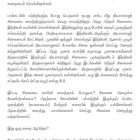
கதையைச் சொல்கிறார்கள்.
பாற்கடலில் படுத்திருந்த போது பெருமாள் தமது மார்பு மீது தியாகராஜர்
சிலையை வைத்திருந்தாராம். வெகு காலத்திற்குப் பிறகு அந்தச் சிலையை
இந்திரன் வாங்கிக் கொள்கிறான். இந்திரனுக்கு ஒரு போரில் உதவும் முசுகுந்தச்
சக்ரவர்த்தி தனக்கு பிரதியுபகாரமாக இந்திரனிடமிருக்கும் தியாகராஜர்
சிலையைக் கேட்கிறார். முதலில் ஒத்துக் கொள்ளும் இந்திரன் ஆனால் முழுச்
சம்மதமில்லாமல் தியாகராஜரைப் போலவே சிலை ஒன்றைச் செய்து அதைத்
தந்துவிடுகிறார். இப்படி ஆறு முறை ஏமாற்றி ஏழாவது முறையாகத்தான்
திருவாரூரில் இருக்கும் தியாகராஜர் சிலையை முசுகுந்தனிடம் இந்திரன்
வழங்குகிறார். திருவாரூரைச் சுற்றிலும் ஆறு இடங்களில் அந்தச் சிலைகள்
நிறுவப்பட்டு கோவில்களாகியிருக்கின்றன. திருவாரூரில் இருப்பது மூலம்.
அதனால் இந்த ஊரை மூலாதாரம் என்கிறார்கள். ஏழு இடங்களையும் சேர்த்து
சப்தவிடங்கம் (சப்த-ஏழு) என்று பேர்.
இப்படி சிலையை வாங்கி வைத்தால் போதுமா? சிவனை அழைக்க
வேண்டுமல்லவா? அதற்காக கோவிலின் பக்கத்தில் இருக்கும் பெரிய
குளத்தின் (கமலாலயம்) மேற்குக் கரையில் இருக்கும் யக்னேஸ்வரர்
ஆலயத்தில் வைத்து யாகங்களைச் செய்து சிவனை அழைத்து
வந்தார்களாம்.
இது ஒரு கதை ஆயிற்றா?