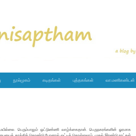
ு
நூல்முகம்
கடிதங்கள்
புத்தகங்கள்
வா.மணிகண்டன்
ேயில்லை. பெரும்பாலும் ஒட்டுண்ணி வாழ்க்கைதான். பெருநகரங்களின் ஓரமாக
ரு பையைத் தூக்கிக் கொண்டு போனால் ஒட்டிக் கொள்ளலாம். முதல் இரண்டு நாட்கள்