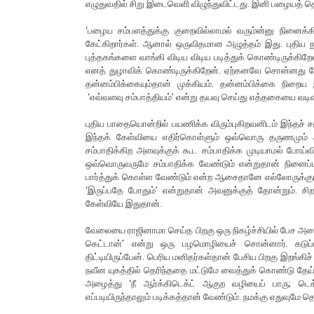
எழுதுவதில் சிறு இடைவெளி விழுந்துவிட்டது. இனி பழையத் த
‘பழைய சம்பளத்துக்கு குறைவில்லாமல் வரும்ன்னு நினைக்கி
கேட்கிறார்கள். ஆனால் ஒருவிதமான அழுத்தம் இது. புதிய நு
புத்தகங்களை வாங்கி விடிய விடிய படித்துக் கொண்டிருக்கிறே
எனத் துழாவிக் கொண்டிருக்கிறேன். ஏற்கனவே சொன்னது போல
தன்னம்பிக்கையும்தான் முக்கியம். தன்னம்பிக்கை நிறை
‘எவ்வளவு சம்பாத்தியம்’ என்று தயவு செய்து எத்தகையை வடிவ
புதிய பாதையொன்றில் பயணிக்க விரும்புகிறவனிடம் இந்தச் சமூ
இந்தக் கேள்வியை எதிர்கொள்ளும் ஒவ்வொரு தருணமும் அ
சம்பாதிக்கிற அளவுக்குக் கூட சம்பாதிக்க முடியாமல் போய
ஒவ்வொருவருமே சம்பாதிக்க வேண்டும் என்றுதான் நினைப்பார்
பார்த்துக் கொள்ள வேண்டும் என்ற ஆசைதானே எல்லோருக்கும்
‘இருப்பதே போதும்’ என்றுதான் அவனுக்குத் தோன்றும். சி
கேள்வியே இதுதான்.
வேலையை ராஜினாமா செய்த பிறகு ஒரு நிகழ்ச்சியில் பேச அழ
கெட்டான்’ என்று ஒரு பழமொழியைச் சொன்னார். கடுப்ப
திட்டியிருப்பேன். பெரிய மனிதர்கள்தான் பேசிய பிறகு இறங்க
நவீன யுகத்தில் தெரிந்ததை மட்டுமே வைத்துக் கொண்டு தேய்த
அழைத்து ‘நீ ஆர்க்கிடெக்ட் ஆகுற வழியைப் பாரு; டெக
எப்படியிருந்தாலும் படிக்கத்தான் வேண்டும். நமக்கு எதுவுமே 