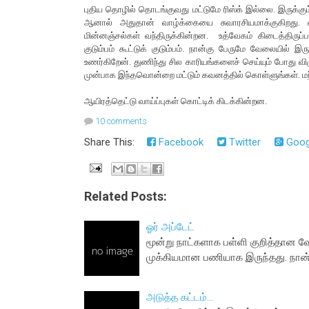
புதிய தொழில் தொடங்குவது மட்டுமே ரிஸ்க் இல்லை. இருக்க
ஆனால் அதுதான் வாழ்க்கையை சுவாரசியமாக்குகிறது. 
மின்னஞ்சல்கள் வந்திருக்கின்றன. உத்வேகம் கிடைத்திருப
குடும்பம் கூட்டுக் குடும்பம். நான்கு பேருமே வேலையில்
உணர்கிறேன். துணிந்து சில காரியங்களைச் செய்யும் போது விழு
முன்பாக இந்தவொன்றை மட்டும் கவனத்தில் கொள்ளுங்கள். மற்
ஆயிரத்தெட்டு வாய்ப்புகள் கொட்டிக் கிடக்கின்றன.
10 comments
Share This:
Facebook
Twitter
Goog
Related Posts:
ஓர் அப்டேட்
மூன்று நாட்களாக பள்ளி குறித்தான
முக்கியமான பணியாக இருந்தது. நான்
அடுத்த கட்டம்...