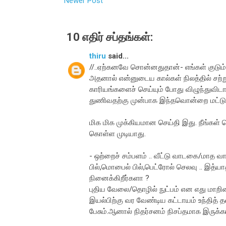
Newer Post
10 எதிர் சப்தங்கள்:
thiru
said...
//..ஏற்கனவே சொன்னதுதான்- எங்கள் குடும்பம
அதனால் என்னுடைய கால்கள் நிலத்தில் சற்ற
காரியங்களைச் செய்யும் போது விழுந்துவிடாம
துணிவதற்கு முன்பாக இந்தவொன்றை மட்டும்
மிக மிக முக்கியமான செய்தி இது. நீங்கள் ச
கொள்ள முடியாது.
- ஒற்றைச் சம்பளம் .. வீட்டு வாடகை/மாத 
பில்,மொபைல் பில்,பெட்ரோல் செலவு .. இத்யா
நினைக்கிறீர்களா ?
புதிய வேலை/தொழில் நுட்பம் என எது மாறின
இயல்பிற்கு வர வேண்டிய கட்டாயம் உந்தித் த
பேசும்.ஆனால் நிதர்சனம் நிசப்தமாக இருக்கா