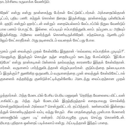
ொடர்ச்சியை உருவாக்க வேண்டும்.
றேன்’ என்று என்று நான்கைந்து பேர்கள் கேட்டுவிட்டார்கள். அக்கறையில்தான்
ட்பம், புதிய பணி. கற்றுக் கொள்ள நிறைய இருக்கிறது. நான்கைந்து புள்ளியியல்
ன். ஹடூப் என்றும் ஹார்ட்டன் என்றும் எதையெல்லாம் லேப்டாப்பில் நிறுவ வேண்டும்
 பணம் பொருட்டே இல்லை. எப்படியும் சம்பாதித்துவிடலாம். நம்முடைய அறிவும்
ய இருக்கிறது. அறிவை வளர்த்துக் கொண்டிருக்கிறேன். எந்தவொரு ஆணிடமும்
ிலும் கேட்காதீர்கள். அது நடிகையிடம் வயதைக் கேட்பது போல.
கம் முன் வைக்கும் முதல் கேள்வியே இதுதான் -‘எவ்வளவு சம்பாதிக்க முடியும்?’.
வனுக்கு இருக்கும் கொஞ்ச நஞ்ச தைரியமும் உடைந்து போய்விடும். ‘இப்போ
்விடுமோ’ என்று நான்கடிகள் பின்னால் நகர்வதற்கு காரணமே இந்தக் கேள்விதான்.
கள். வருமானம் பார்த்துவிடத்தான் விரும்புவார்கள். குடும்பத்தை நல்லபடியாக
 இருக்கும்? துணிகிற ஒருவனிடம் வருமானத்தை முன் வைத்துக் கேள்விகேட்டால்
றகுகளைக் கத்தரித்து குண்டுச்சட்டிக்குள்ளேயே அடைத்து வைப்பதற்கான முதல்
ைத்தார்கள். அந்த மேடையில் பேசிய பெரிய மனுஷன் ‘தெரிந்த வேலையை விட்டவன்
ாகிவிட்டது. அந்த ஆள் மேடையில் இருந்திருந்தால் எதையாவது சொல்லித்
ிச் சென்றுவிடுவார்கள் அல்லவா? சென்றுவிட்டார். தப்பித்தார். உண்மையில் இன்றைய
்துக் கொண்டிருந்தால் வம்பு வந்து சேரும். சில மாதங்களுக்கு முன்பாக மேலாளர்
்னாலஜியில் புதுசா படி’ என்றார். அப்பொழுதே முடிவு செய்து கொண்டேன்.
தெரியாத புதிதாக ஒன்றைப் படிக்கலாம் என்று. அப்படித்தான் இந்தப் பாதை.