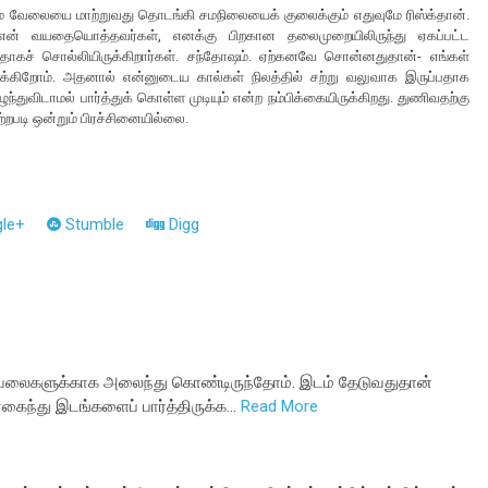
ும் வேலையை மாற்றுவது தொடங்கி சமநிலையைக் குலைக்கும் எதுவுமே ரிஸ்க்தான்.
என் வயதையொத்தவர்கள், எனக்கு பிறகான தலைமுறையிலிருந்து ஏகப்பட்ட
்பதாகச் சொல்லியிருக்கிறார்கள். சந்தோஷம். ஏற்கனவே சொன்னதுதான்- எங்கள்
 இருக்கிறோம். அதனால் என்னுடைய கால்கள் நிலத்தில் சற்று வலுவாக இருப்பதாக
ந்துவிடாமல் பார்த்துக் கொள்ள முடியும் என்ற நம்பிக்கையிருக்கிறது. துணிவதற்கு
றபடி ஒன்றும் பிரச்சினையில்லை.
le+
Stumble
Digg
 வேலைகளுக்காக அலைந்து கொண்டிருந்தோம். இடம் தேடுவதுதான்
கைந்து இடங்களைப் பார்த்திருக்க…
Read More