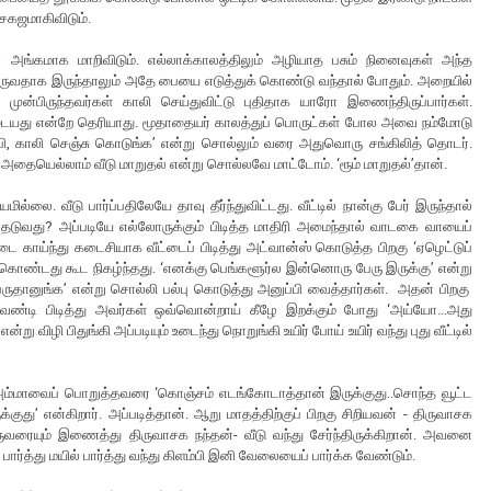
 சகஜமாகிவிடும்.
ங்கமாக மாறிவிடும். எல்லாக்காலத்திலும் அழியாத பசும் நினைவுகள் அந்த
வருவதாக இருந்தாலும் அதே பையை எடுத்துக் கொண்டு வந்தால் போதும். அறையில்
். முன்பிருந்தவர்கள் காலி செய்துவிட்டு புதிதாக யாரோ இணைந்திருப்பார்கள்.
யாருடையது என்றே தெரியாது. மூதாதையர் காலத்துப் பொருட்கள் போல அவை நம்மோடு
தம்பி, காலி செஞ்சு கொடுங்க’ என்று சொல்லும் வரை அதுவொரு சங்கிலித் தொடர்.
தையெல்லாம் வீடு மாறுதல் என்று சொல்லவே மாட்டோம். ‘ரூம் மாறுதல்’தான்.
ில்லை. வீடு பார்ப்பதிலேயே தாவு தீர்ந்துவிட்டது. வீட்டில் நான்கு பேர் இருந்தால்
வது? அப்படியே எல்லோருக்கும் பிடித்த மாதிரி அமைந்தால் வாடகை வாயைப்
ை காய்ந்து கடைசியாக வீட்டைப் பிடித்து அட்வான்ஸ் கொடுத்த பிறகு ‘ஏழெட்டுப்
க் கொண்டது கூட நிகழ்ந்தது. ‘எனக்கு பெங்களூர்ல இன்னொரு பேரு இருக்கு’ என்று
ேருதானுங்க’ என்று சொல்லி பல்பு கொடுத்து அனுப்பி வைத்தார்கள். அதன் பிறகு
 வண்டி பிடித்து அவர்கள் ஒவ்வொன்றாய் கீழே இறக்கும் போது ‘அய்யோ...அது
ு விழி பிதுங்கி அப்படியும் உடைந்து நொறுங்கி உயிர் போய் உயிர் வந்து புது வீட்டில்
ூட அம்மாவைப் பொறுத்தவரை ‘கொஞ்சம் எடங்கோடாத்தான் இருக்குது..சொந்த வூட்ட
து’ என்கிறார். அப்படித்தான். ஆறு மாதத்திற்குப் பிறகு சிறியவன் - திருவாசக
ுவரையும் இணைத்து திருவாசக நந்தன்- வீடு வந்து சேர்ந்திருக்கிறான். அவனை
பார்த்து மயில் பார்த்து வந்து கிளம்பி இனி வேலையைப் பார்க்க வேண்டும்.