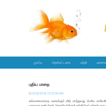
SKIP TO CONTENT
முகப்பு
அறக்கட்டளை
பத்தி
புனைவ
புதிய பாதை
9/20/2018 10:22:00 AM
கல்யாணமாகாத வரைக்கும் வீடு மாற்றுவது பெரிய காரியம
யாராவது நண்பர்கள் அறையெடுத்துத் தங்கியிருப்பார்கள். ஒ