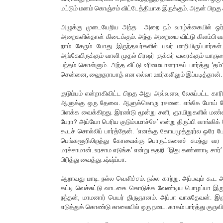
மட்டும் மனம் கொஞ்சம் விட்டேத்தியாக இருக்கும். அதன் பிறகு
அழுக்கு முடையேறிய அந்த அறை நம் வாழ்க்கையில் ஓர் அ
அறைகளில்தான் கிடைக்கும். அந்த அறையை விட்டு கிளம்பி 
நாம் சேரும் போது இருந்தவர்களில் பலர் மாறியிருப்பார்கள
அங்கேயிருக்கும் வாளி முதல் பிரஷர் குக்கர் வரைக்கும் 
பந்தம் கொள்ளும். அந்த வீட்டு உரிமையாளராகப் பார்த்து ‘
சென்னை, ஹைதராபாத் என எல்லா ஊர்களிலும் இப்படித்தான். அ
குடும்பம் என்றாகிவிட்ட பிறகு அது அவ்வளவு லேசுப்பட்ட காரியம
ஆளுக்கு ஒரு தேவை. ஆளுக்கொரு ரசனை. எங்கே போய் தேடு
பிளக்க வைக்கிறது. இரண்டு மூன்று சனி, ஞாயிறுகளில் மண்ட
பேரா? அய்யோ பெரிய குடும்பமாச்சே’ என்று திருப்பி வாங்கி
கூடச் சொல்லிப் பார்த்தேன். ‘எனக்கு கோயமுத்தூர்ல ஒரே ப
பெங்களூரிலிருந்து கோவைக்கு பொருட்களைச் சுமந்து வர
மரச்சாமான்..உரசாம எடுங்க’ என்று கதறி ‘இது கண்ணாடி சார்’ என்ற
பிரித்து வைத்து..ஷ்ஷ்ப்பா.
ஆறாவது மாடி. நல்ல வெளிச்சம். நல்ல காற்று. அப்பவும் க
கட்டி வெச்சுட்டு வாடகை கொடுக்க வேண்டிய பொழப்பா இருக்கு
நந்தன், மாமனார் பெயர் திருஞானம். அப்பா வாசுதேவன். இர
எடுத்துக் கொண்டு காலையில் ஒரு நடை. காகம் பார்த்து குருவி 