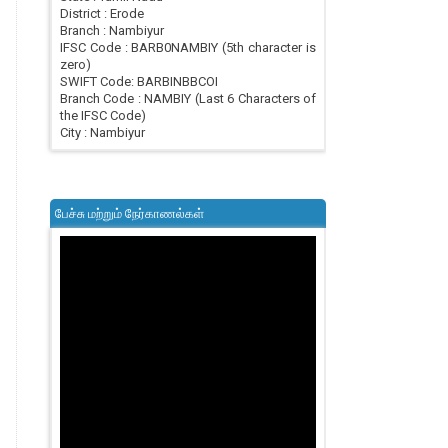
District : Erode
Branch : Nambiyur
IFSC Code : BARB0NAMBIY (5th character is
zero)
SWIFT Code: BARBINBBCOI
Branch Code : NAMBIY (Last 6 Characters of
the IFSC Code)
City : Nambiyur
பேச்சு மற்றும் நேர்காணல்கள்