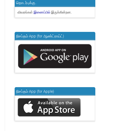
தொடர்புக்கு..
விவரங்கள்
இருக்கின்றன.
இணைப்பில்
நிசப்தம் App (for ஆண்ட்ராய்ட்)
நிசப்தம் App (for Apple)