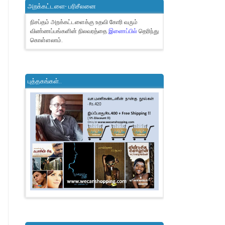
அறக்கட்டளை- பரிசீலனை
நிசப்தம் அறக்கட்டளைக்கு உதவி கோரி வரும்
விண்ணப்பங்களின் நிலவரத்தை
இணைப்பில்
தெரிந்து
கொள்ளலாம்.
புத்தகங்கள்..