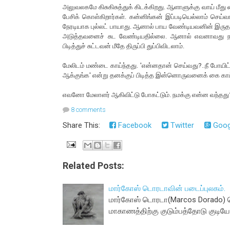
அலுவலகமே கிசுகிசுத்துக் கிடக்கிறது. ஆளாளுக்கு வாய் மீ
பேசிக் கொள்கிறார்கள். கன்னிங்கன் இப்படியெல்லாம் செய்
நேரடியாக புல்லட் பாயாது. ஆனால் பாய வேண்டியவனின் இருதய
அடுத்தவனைச் சுட வேண்டியதில்லை. ஆனால் எவனாவது நம்மை
பிடித்துச் சுட்டவன் மீதே திருப்பி துப்பிவிடலாம்.
மேலிடம் மண்டை காய்ந்தது. 'என்னதான் செய்வது?..நீ போயிட
ஆக்குங்க' என்று தனக்குப் பிடித்த இன்னொருவனைக் கை காட
எவனோ மேலாளர் ஆகிவிட்டு போகட்டும். நமக்கு என்ன வந்தது? 
8 comments
Share This:
Facebook
Twitter
Goog
Related Posts:
மார்கோஸ் டொரடாவின் படைப்புலகம்.
மார்கோஸ் டொரடா(Marcos Dorado) 
மாகாணத்திற்கு குடும்பத்தோடு குடிய