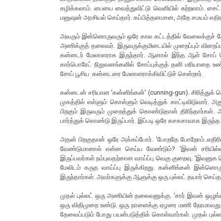
கழிக்கலாம். பையை வைத்துவிட்டு வெளியில் சுற்றலாம். 
மனுஷன் அரசியல் செய்தார். கப்பித்தனமான, அதே சமயம் எதிராள
அவரும் இன்னொருவரும் ஒரே கால கட்டத்தில் வேலைக்குச் சே
அணிக்குத் தலைவர். இருவருக்குமிடையில் முறைப்பும் விறைப்
கன்னடர் மேலாளராக இருந்தார். ஆனால் இந்த ஆள் சோப் ப
கார்பொரேட் நிறுவனங்களில் சோப்புக்குத் தனி மரியாதை 
சோப் பூசிய கன்னடரை மேலாளராக்கிவிட்டுச் சென்றார்.
கன்னடன் சரியான 'கன்னிங்கன்' (cunning-gun). சிரித்துக் 
முகத்தில் எள்ளும் கொள்ளும் வெடித்துக் காட்டிவிடுவார்
பிறகும் இருவரும் முறைத்துக் கொண்டுதான் திரிந்தார்கள்.
பார்த்துக் கொண்டு இருப்பார். இப்படி ஒரே கசகசாவாக இருந்
அதன் பிறகுதான் ஒரே அக்கப்போர். 'போறதே போறோம்..எதிரிய
வேண்டுமானால் என்ன செய்ய வேண்டும்? 'இவன் சரியில
இருப்பவர்கள் நம்புவதற்கான வாய்ப்பு வெகு குறைவு. 'இவனுக
மேலிடம் கருத வாய்ப்பு இருக்கிறது. கன்னிங்கன் இன்
இருந்தார்கள். அவர்களுக்கு ஆளுக்கு ஒரு புல்லட் தயார் செய்
முதல் புல்லட் ஒரு அணியின் தலைவனுக்கு. 'சார் இவன் ஒழுங
ஒரு விதிமுறை உண்டு. ஒரு நாளைக்கு ஏழரை மணி நேரமாவது உ
தேவைப்படும் போது பயன்படுத்திக் கொள்வார்கள். முதல் பு