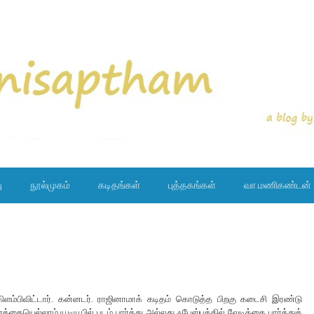
ு
நூல்முகம்
கடிதங்கள்
புத்தகங்கள்
வா.மணிகண்டன்
ிளம்பிவிட்டார். கன்னடர். ராஜினாமாக் கடிதம் கொடுத்த பிறகு கடைசி இரண்டு
தையெல்லாம் யூடியூபில் படம் பார்த்து அல்லது ஃபேஸ்புக்கில் வேடிக்கை பார்த்துக்