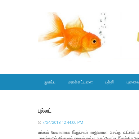
SKIP TO CONTENT
முகப்பு
அறக்கட்டளை
பத்தி
புனைவ
புல்லட்
7/24/2018 12:44:00 PM
எங்கள் மேலாளராக இருந்தவர் ராஜினாமா செய்து விட்டுக் க
மாதங்களில் நீங்களும் நானும் என்ன செய்வோம்? இருக்கிற நேரத்