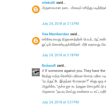
nilakutti
said...
அருமையான நடை. மிகவும் ரசித்து படித்தேன
July 24, 2018 at 3:13 PM
Vaa.Manikandan
said...
எங்கேயாவது நிறுவனத்தின் பெயர், ஆட்களின்
ஓட்டிக் கொண்டிருக்கிறேன். மீறி ஏதாவது பிர
July 24, 2018 at 3:18 PM
சேக்காளி
said...
//.If someone against you..They have the 
நேத்து வந்த ரெண்டு பதிவுல மொத பதிவ படி
"நடந்துட்டே இருந்தா போதாதா?" ன்னு ஒரு ச
அதுக்கே, "குச்சு ஐச கூ ந்தலுல சொருகிட்
அதனால "தயவு செய்து சலங்கை ய கட்டாதீங
July 24, 2018 at 5:37 PM