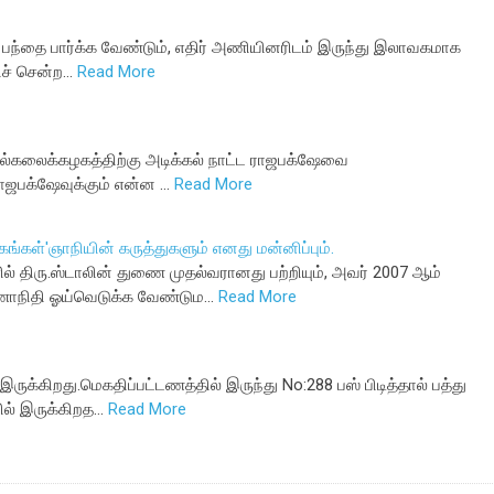
ம் பந்தை பார்க்க வேண்டும், எதிர் அணியினரிடம் இருந்து இலாவகமாக
திச் சென்ற…
Read More
த பல்கலைக்கழகத்திற்கு அடிக்கல் நாட்ட ராஜபக்‌ஷேவை
ராஜபக்‌ஷேவுக்கும் என்ன …
Read More
்கங்கள்'ஞாநியின் கருத்துகளும் எனது மன்னிப்பும்.
ல் திரு.ஸ்டாலின் துணை முதல்வரானது பற்றியும், அவர் 2007 ஆம்
ுணாநிதி ஓய்வெடுக்க வேண்டும…
Read More
இருக்கிறது.மெகதிப்பட்டணத்தில் இருந்து No:288 பஸ் பிடித்தால் பத்து
ில் இருக்கிறத…
Read More