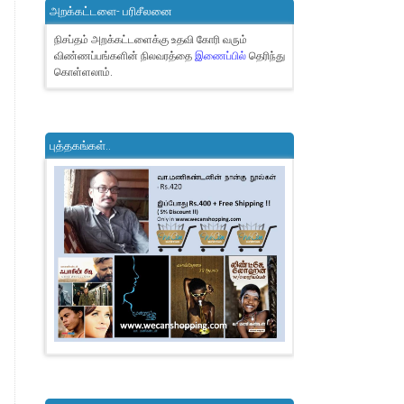
அறக்கட்டளை- பரிசீலனை
நிசப்தம் அறக்கட்டளைக்கு உதவி கோரி வரும்
விண்ணப்பங்களின் நிலவரத்தை
இணைப்பில்
தெரிந்து
கொள்ளலாம்.
புத்தகங்கள்..