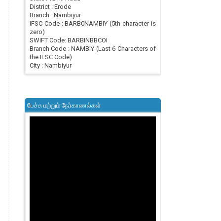
District : Erode
Branch : Nambiyur
IFSC Code : BARB0NAMBIY (5th character is
zero)
SWIFT Code: BARBINBBCOI
Branch Code : NAMBIY (Last 6 Characters of
the IFSC Code)
City : Nambiyur
பேச்சு மற்றும் நேர்காணல்கள்