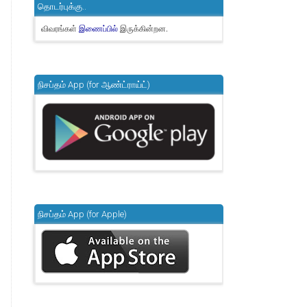
தொடர்புக்கு..
விவரங்கள்
இருக்கின்றன.
இணைப்பில்
நிசப்தம் App (for ஆண்ட்ராய்ட்)
நிசப்தம் App (for Apple)