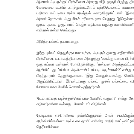
ஆனால் அவருக்குப் பிரச்சினை அவரது வீடு. ஓசூரிலிருந்து தி
வேலையை மட்டும் பார்த்துக்க..நேரம் பத்தியெல்லாம் கவலை
பதிவை அப்படியே அச்சு எடுத்துக் கொடுத்துவிட்டான். 'இ
அவன் நோக்கம். அது மிகச் சரியாக நடைபெற்றது. 'இதெல்லாம் ந
முதல் புல்லட் ஓசூர்காரர் நெஞ்சு வழியாக புகுந்து கன்னிங்கன
என்றால் என்ன செய்வது?
அடுத்த புல்லட் தயாரானது.
இந்த புல்லட் தெலுங்குவாலாவுக்கு. அவரும் தனது எதிராளியின
பிரச்சினை. வடக்கத்தியானை அழைத்து 'உனக்கு என்ன பிரச்ச
ஒரு கப்ஸா மன்னன் போலிருக்கிறது. 'என்னை அடித்துவிட்டா
ஆகிவிட்டது. 'எப்போ அடிச்சான்? எப்படி அடிச்சான்?' என்று 
பிடித்தாராம் தெலுங்குவாலா. 'இது போதும்..எனக்கு மெ
அனுப்பிவிட்டான். இரண்டாவது புல்லட் முதல் புல்லட்டை
லோலாயமாக பேசிக் கொண்டிருந்தார்கள்.
'டேய்..காதை புடிச்சதுக்கெல்லாம் போலீஸ் வருமா?' என்று கே
சுடுவார்களோ அல்லது...வேண்டாம் விடுங்கள்.
நேரடியாக எதிராளியை தங்கியிருந்தால் அவர் தப்பியிரு
ஆக்கினீங்கன்னா அவ்வளவுதான்' என்கிற மாதிரி காட்டிவிட்ட
தெரியவில்லை.