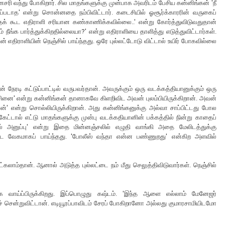
னசரி வந்து போகிறார். சில மாதங்களுக்கு முன்பாக அவரிடம் பேசிய கன்னிங்கன் 'நீ
ப்படாத' என்று சொன்னதை நம்பிவிட்டார். கடைசியில் ஓசூர்க்காரரின் வருகைப்
தைக் கூட எதிராளி சரியான கண்காணிக்கவில்லை..' என்று கோர்த்துவிடுவதுதான்
ீங்க பார்த்துக்கிறதில்லையா?' என்று எதிராளியை தாளித்து எடுத்துவிட்டார்கள்.
ின் எதிராளியின் நெஞ்சில் பாய்ந்தது. ஒரே புல்லட்டோடு விட்டால் உயிர் போகவில்லை
் நேரடி கட்டுப்பாட்டில் வருபவர்தான். அவருக்கும் ஒரு வடக்கத்தியானுக்கும் ஒரு
ினை' என்று கன்னிங்கன் தானாகவே கிளறிவிட அவன் புலம்பியிருக்கிறான். அவன்
ன்' என்று சொல்லியிருக்கிறான். அது கன்னிங்கனுக்கு அல்வா சாப்பிட்டது போல
கேட்டால் எட்டு மாதங்களுக்கு முன்பு வடக்கதியானின் பக்கத்தில் நின்று காதைப்
யில் அனுப்பு' என்று இதை மின்னஞ்சலில் எழுதி வாங்கி அதை மேலிடத்துக்கு
 விட வேகமாகப் பாய்ந்தது. 'போலீஸ் வந்தா என்ன பண்ணுறது' என்கிற அளவில்
ட்கலாம்தான். ஆனால் அடுத்த புல்லட்டை நம் மீது செலுத்திவிடுவார்கள். நெஞ்சில்
க்க வாய்ப்பிருக்கிறது. இப்பொழுது கஷ்டம். 'இந்த ஆளை எல்லாம் மேனேஜர்
ுச் சென்றுவிட்டான். எடியூரப்பாவிடம் சேரப் போகிறானோ அல்லது குமாரசாமியிடமோ