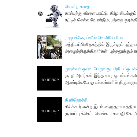
வென்ற கதை
கால்பந்து விளையாட்டு. கீழே கிடக்கு
தட்டிச் செல்ல வேண்டும், பந்தை துரத்
ராஜபக்‌ஷே, ப்ளீஸ் வெளியே போ
மத்தியப்பிரதேசத்தில் இருக்கும் புத்
அழைத்திருக்கிறார்கள். புத்தனுக்கும் 
முதல்வர் ஒய்வு பெறுவது பற்றிய 'ஓ பக
ஞாநி அவர்கள் இந்த வார ஓ பக்கங்களி
ஆண்டிலேயே ஓ பக்கங்களில் திரு.கர
கிளிநொச்சி
சில்க்கூர் என்ற இடம் ஹைதராபாத்தில் 
ரூபாய் டிக்கெட். வெங்கடாசலபதி கோய