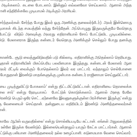
சைட் அடிக்கலாம். கடலை போடலாம். இன்னும் எவ்வளவோ செய்யலாம். ஆனால் அந்த
ி எந்திரிக்கவே முடியாமல் அடிக்கும் அரசியல்.
ர்ந்தவர்கள். சேர்ந்த போது இவர் ஒரு அணிக்கு தலைவர்(லீடர்). அவர் இன்னொரு
புமாகக் கிடந்த சமயத்தில் வந்து சேர்ந்தேன். அப்பொழுது இருவருக்குமே வேறொரு
ோட்டு விடும் அளவுக்கு அவரது எதிராளியால் சோப் போட்டுவிட முடியவில்லை.
உண்டு. மேலாளராக இருந்த கன்னடர் வேறொரு அணிக்குச் செல்லும் போது தனக்கு
கொண்டே சூடு வைத்துவிடுவதில் படு கில்லாடி. எதிராளிக்கு அதெல்லாம் தெரியாது.
. அதுதான் எதிராளியின் மிகப்பெரிய பலவீனமாக இருந்தது. கன்னடன் மேலாளர் ஆன
 அவர் மீட்டிங் வைக்கும் போதெல்லாம் இவர் வர மாட்டார். வந்தாலும் செல்போனை
த போதுதான் இரண்டு மாதங்களுக்கு முன்பாக கன்னடர் ராஜினாமா செய்துவிட்டார்.
ை முடித்துவிட்டு போகலாம்' என்று திட்டமிட்டுவிட்டான். எதிராளியை தொலைக்க
்லை சார்' என்று நேரடியாகப் போட்டுக் கொடுக்கலாம். ஆனால் அதை மேலே
 ரெண்டு பெரும் ஒரே செட்...ஏற்கனவே இவனுகளுக்குள்ள பிரச்சினை இருக்கு' என்று
னொரு வேலையைச் செய்தான். தன்னுடைய எதிரியிடம் இரண்டு அணித்தலைவர்கள்
தான்.
்காவே ஆபிஸ் வருவதில்லை' என்று சொல்லியபடியே சுட்டான். எங்கள் அலுவலத்தில்
ள்ளே இருக்க வேண்டும். இல்லையென்றாலும் யாரும் கேட்க மாட்டார்கள். ஆனால்
ல்லட்டுக்கு பலியான அணித்தலைவர் நல்ல உழைப்பாளி. கடுமையாக வேலை செய்வார்.