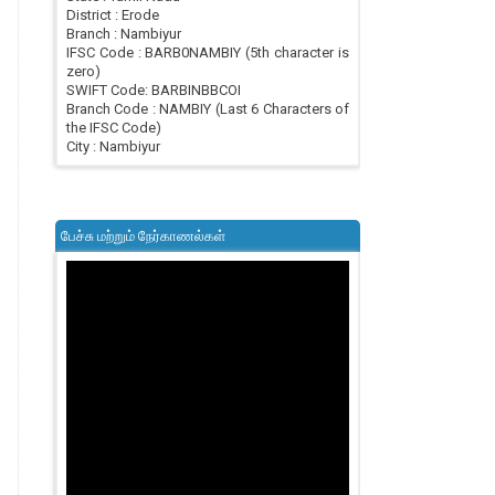
District : Erode
Branch : Nambiyur
IFSC Code : BARB0NAMBIY (5th character is
zero)
SWIFT Code: BARBINBBCOI
Branch Code : NAMBIY (Last 6 Characters of
the IFSC Code)
City : Nambiyur
பேச்சு மற்றும் நேர்காணல்கள்