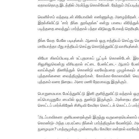
ஏதாவதொரு இடத்தில் அமர்ந்து கொள்வேன். நேற்றும் அப்படித்த
வெளிச்சம் வந்தவுடன் லியோவின் எண்ணுக்கு அழைத்தேன். ல
இறக்கிவிட்டு 'சார் நீங்க தூங்குங்க' என்று பாயை விரித்த
படித்ததை வைத்துப் பார்த்தால் பந்தா விடுவது போலத் தெரியும
நீங்க வேற. மேலே படியுங்கள். ஆனால் ஒரு சத்தியம் செய்து 
மாரியாத்தா மீது சத்தியம் செய்து கொடுத்துவிட்டு வாசியுங்கள்
லியோ கிளம்பியவுடன் உட்புறமாகப் பூட்டிக் கொண்டேன். இ
சிலுசிலுவென்று வீசியதால் சட்டை பேண்ட்டை- ஆமாம் பேண்ட
வாய்க்குள் திணித்துக் கொண்டு வரவேற்பறை முழுக்கவும் ச
புத்தகங்களை வைத்திருந்தார்கள். கோக்கா-கோலாவின் வெற்றி
புத்தகம் வரை நிறைய. அரை மணி நேரமாவது இருக்கும்.
பொறுமையாக மேய்ந்துவிட்டு இனி குளித்துவிட்டு வந்தால் ஒரு
எப்பொழுதுமே பையில் ஒரு துண்டு இருக்கும். அன்றைய தினம
சொட்டப் பார்க்கிறேன் சிசிடிவி கேமிரா கொட்டக் கொட்டப் பார்
'அடப்பாவிகளா குளியலறைக்குள் இருந்து வருவதையெல்லாம
கொண்டு- அந்த பரபரப்பை நீங்கள் பார்த்திருக்க வேண்டும். அ
நுழையுமா? பாத்ரூமுக்கு முன்னாடியே கேமிரா என்றால் வரவேற