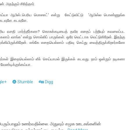
. அதற்கும் சிரித்தார்.
 என்னய்யா ஆபிஸ்..பெரிய மொஸாட்' என்று கேட்டுவிட்டு 'ஆபிஸ்ல பொண்ணுங்க
. கடவுளே. கடவுளே.
ய வசதி பார்த்தீர்களா? கொசுக்கடியைத் தவிர எதைப் பற்றியும் கவலைப்பட
்கலாம் வாங்க' என்று சொல்லிப் பாருங்கள். ஒரே வெட்டாக வெட்டுகிறேன். இதற்கு
்கியிருக்கிறேன். எங்கே எதையெல்லாம் பதிவு செய்து வைத்திருக்கிறார்களோ
்காரர்கள் இதையெல்லாம் லீக் செய்யாமல் இருக்கக் கடவது. நாம் ஒன்றும் நடிகனா
வேண்டிக்குங்கய்யா.
le+
Stumble
Digg
பெரும்பாலும் உணர்வதில்லை. அதுவும் சமூக ஊடகங்களின்