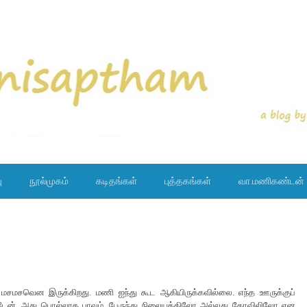
ு
நூல்முகம்
கடிதங்கள்
புத்தகங்கள்
வா.மணிகண்டன்
ேன். மசமசவென இருக்கிறது. மணி ஐந்து கூட ஆகியிருக்கவில்லை. எந்த ஊருக்குப்
டேன். அது பொல்லாத பாவம். பேருந்து நிலையத்திலோ அல்லது கோவிலிலோ என