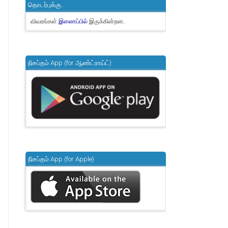
தொடர்புக்கு..
விவரங்கள்
இருக்கின்றன.
இணைப்பில்
நிசப்தம் App (for ஆண்ட்ராய்ட்)
நிசப்தம் App (for Apple)