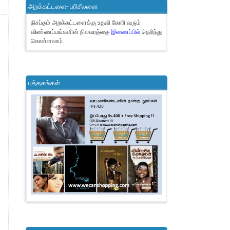
அறக்கட்டளை- பரிசீலனை
நிசப்தம் அறக்கட்டளைக்கு உதவி கோரி வரும்
விண்ணப்பங்களின் நிலவரத்தை
இணைப்பில்
தெரிந்து
கொள்ளலாம்.
புத்தகங்கள்..