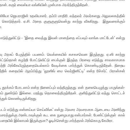
ான். கரூர் வைஸ்யா வங்கியின் முன்பாக அமர்ந்திருந்தேன்.
ியோ ஜெயராஜின் உதவியாளர். தம்பி மாதிரி. வந்தவர் அவர்களது அலுவலகத்தில்
ுக் கொடுத்தார். ஏ.சி. அறை. குளுகுளுவென்று காற்று வீசுகிறது. இதுவரைக்கும்
ே.
கொடுத்துவிட்டு - 'இதை வைத்து இவன் மானத்தை எப்பவும் வாங்க மாட்டேன்' என்று
.
ரவு அரசுப் பேருந்தில் பயணம். வெக்கையில் கசகசவென இருந்தது. ஏ.ஸி காற்று
்டும்தான் கழற்றி போட்டுவிட்டு பைக்குள் இருந்த பிரஷை எடுத்து சாவகாசமாக
ுற்றி அங்கேயிருந்ததையெல்லாம் வேடிக்கை பார்த்துக் கொண்டிருந்தேன். நிறைய
க் கதையில் ஆரம்பித்து 'லூஸிங் மை வெர்ஜினிட்டி' என்ற ரிச்சர்ட் பிரான்சன்
 தூக்கம் போடலாம் என்ற நினைப்பும் வந்திருந்தது. என் தலையெழுத்து பாருங்கள்-
் துண்டும் இல்லை. மறந்து தொலைத்திருந்தேன். குளித்துவிட்டு வந்து சொட்டச்
த்துக் கொண்டிருக்கிறது.
் படம் எடுத்து என்னய்யா செய்வீங்க' என்று அவசர அவசரமாக ஆடையை அணிந்து
வசரத்துக்கு அண்டாவுக்குள் கூட கை நுழையாது என்பார்கள். பேண்ட்டுக்குள் கால்
்பறையில் இல்லாமல் இருக்குமா? ஓடிச்சென்று பார்த்தால் அங்கொரு கேமிரா.