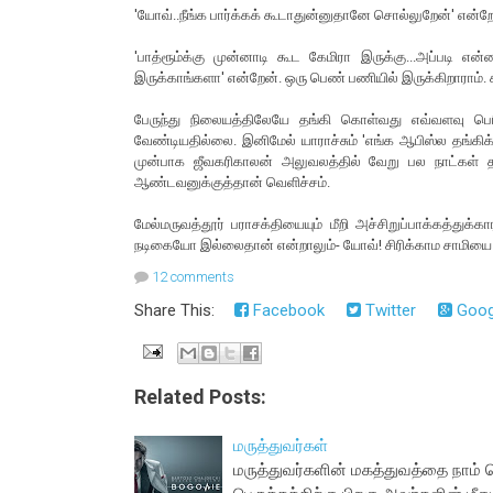
'யோவ்..நீங்க பார்க்கக் கூடாதுன்னுதானே சொல்லுறேன்' என்றேன்
'பாத்ரூம்க்கு முன்னாடி கூட கேமிரா இருக்கு...அப்படி
இருக்காங்களா' என்றேன். ஒரு பெண் பணியில் இருக்கிறாராம்
பேருந்து நிலையத்திலேயே தங்கி கொள்வது எவ்வளவு பெரி
வேண்டியதில்லை. இனிமேல் யாராச்சும் 'எங்க ஆபிஸ்ல தங்கிக
முன்பாக ஜீவகரிகாலன் அலுவலத்தில் வேறு பல நாட்கள் தங
ஆண்டவனுக்குத்தான் வெளிச்சம்.
மேல்மருவத்தூர் பராசக்தியையும் மீறி அச்சிறுப்பாக்கத்துக
நடிகையோ இல்லைதான் என்றாலும்- யோவ்! சிரிக்காம சாமியை 
12 comments
Share This:
Facebook
Twitter
Goog
Related Posts:
மருத்துவர்கள்
மருத்துவர்களின் மகத்துவத்தை நாம் 