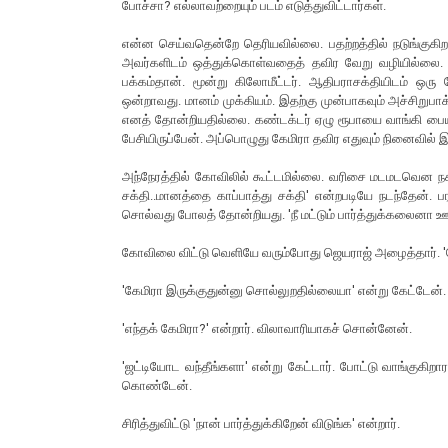
போச்சா? எல்லாவற்றையும் படம் எடுத்துவிட்டார்கள்.
என்ன செய்வதென்றே தெரியவில்லை. பதற்றத்தில் நடுங்குகிறத
அவர்களிடம் ஒத்துக்கொள்வதைத் தவிர வேறு வழியில்லை. 
பக்கம்தான். மூன்று கிலோமீட்டர். ஆதிபராசக்தியிடம் ஒரு
ஒன்றாவது. மானம் முக்கியம். இதற்கு முன்பாகவும் அச்சிறுபா
எனத் தோன்றியதில்லை. கண்டக்டர் ஏழு ரூபாயை வாங்கி பையில
பேசியிருப்பேன். அப்பொழுது கேமிரா தவிர எதுவும் நினைவில்
அந்நேரத்தில் கோவிலில் கூட்டமில்லை. வரிசை மடமடவென நகர்ந்
சக்தி..மானத்தை காப்பாத்து சக்தி' என்றபடியே நடந்தேன். ப
சொல்வது போலத் தோன்றியது. 'நீ மட்டும் பார்த்துக்கலைனா ஊ
கோவிலை விட்டு வெளியே வரும்போது ஜெயராஜ் அழைத்தார். 'கோ
'கேமிரா இருக்குதுன்னு சொல்லுறதில்லையா' என்று கேட்டேன்
'எந்தக் கேமிரா?' என்றார். விலாவாரியாகச் சொன்னேன்.
'ஜட்டியோட வந்தீங்களா' என்று கேட்டார். போட்டு வாங்குகிறா
கொண்டேன்.
சிரித்துவிட்டு 'நான் பார்த்துக்கிறேன் விடுங்க' என்றார்.