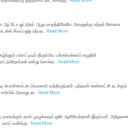
ீது ஏதாவதொரு குற்றச்சாட்டை வைத்த…
Read More
்பா ஆட்டோ ஓட்டுநர். ஆறு மாதத்திலேயே அவளுக்கு ரத்தச் சோகை
. உடலில் சிவப்பணு உற்பத…
Read More
்ந்தும் பாராட்டியும் திரும்பிய பக்கமெல்லாம் எழுதிக்
ராட்டுகிறார்கள் என்று சொல்ல…
Read More
ி பொன்னம்பல அடிகளார் வந்திருந்தார். புத்தகக் கண்காட்சி நடக்கும்
சார்பில் அவரது உர…
Read More
ப்பு வரைக்கும் நாள் முழுக்கவும் ஒரே ஆசிரியர்தான் இருப்பார். அத்தனை
 வாய் வலிக்கு…
Read More