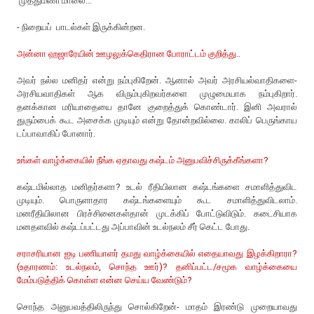
'முத்துமணி மாலை...'
- நிறையப் பாடல்கள் இருக்கின்றன.
அன்னா ஹஜாரேயின் ஊழலுக்கெதிரான போராட்டம் குறித்து..
அவர் நல்ல மனிதர் என்று நம்புகிறேன். ஆனால் அவர் அரசியல்வாதிகளை-
அரசியவாதிகள் ஆக விரும்புகிறவர்களை முழுமையாக நம்புகிறார்.
தனக்கான மரியாதையை தானே குறைத்துக் கொண்டார். இனி அவரால்
துரும்பைக் கூட அசைக்க முடியும் என்று தோன்றவில்லை. காலிப் பெருங்காய
டப்பாவாகிப் போனார்.
உங்கள் வாழ்க்கையில் நீங்க ஏதாவது கஷ்டம் அனுபவிச்சிருக்கீங்களா?
கஷ்டமில்லாத மனிதர்களா? உடல் ரீதியிலான கஷ்டங்களை சமாளித்துவிட
முடியும். பொருளாதார கஷ்டங்களையும் கூட சமாளித்துவிடலாம்.
மனரீதியிலான பிரச்சினைகள்தான் முடக்கிப் போட்டுவிடும். கடைசியாக
மனதளவில் கஷ்டப்பட்டது அப்பாவின் உடல்நலம் சீர் கெட்ட போது.
சராசரியான ஐடி பணியாளர் தமது வாழ்க்கையில் எதையாவது இழக்கிறாரா?
(உதாரணம்: உடல்நலம், சொந்த ஊர்)? தனிப்பட்ட/சமூக வாழ்க்கையை
மேம்படுத்திக் கொள்ள என்ன செய்ய வேண்டும்?
சொந்த அனுபவத்திலிருந்து சொல்கிறேன்- மாதம் இரண்டு முறையாவது