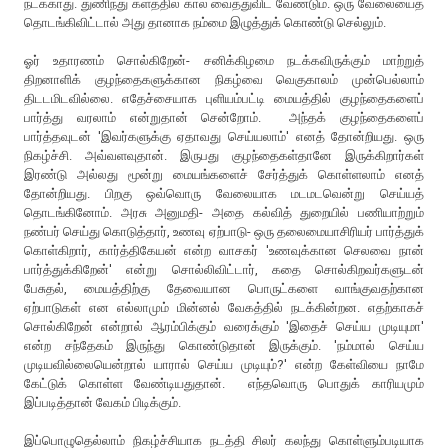
நடக்காது. துணிந்து களத்தில் கால் வைத்துவிட வேண்டும். ஒரு வேலையைத்
தொடங்கிவிட்டால் அது தானாக நம்மை இழுத்துக் கொண்டு செல்லும்.
ஓர் உதாரணம் சொல்கிறேன்- சனிக்கிழமை நடக்கவிருக்கும் மாற்றுத்
திறனாளிக் குழந்தைகளுக்கான நிகழ்வை வெகுகாலம் முன்பெல்லாம்
திடடமிடவில்லை. எதேச்சையாக புளியம்பட்டி மையத்தில் குழந்தைகளைப்
பார்த்து வரலாம் என்றுதான் சென்றோம். அந்தக் குழந்தைகளைப்
பார்த்தவுடன் 'இவர்களுக்கு ஏதாவது செய்யலாம்' எனத் தோன்றியது. ஒரு
நிகழ்ச்சி. அவ்வளவுதான். இருபது குழந்தைகள்தானே இருக்கிறார்கள்
இரண்டு அல்லது மூன்று மையங்களைச் சேர்த்துக் கொள்ளலாம் எனத்
தோன்றியது. பிறகு ஒவ்வொரு வேலையாக மடமடவென்று செய்யத்
தொடங்கினோம். அரசு அனுமதி- அதை கல்வித் துறையில் பணியாற்றும்
நண்பர் செய்து கொடுத்தார், உணவு ஏற்பாடு- ஒரு தலைமையாசிரியர் பார்த்துக்
கொள்கிறார், கார்த்திகேயன் என்ற வாசகர் 'உணவுக்கான செலவை நான்
பார்த்துக்கிறேன்' என்று சொல்லிவிட்டார், கதை சொல்கிறவர்களுடன்
பேசுதல், மையத்திற்கு தேவையான பொருட்களை வாங்குவதற்கான
ஏற்பாடுகள் என எல்லாமும் மின்னல் வேகத்தில் நடக்கின்றன. எதற்காகச்
சொல்கிறேன் என்றால் ஆரம்பிக்கும் வரைக்கும் 'இதைச் செய்ய முடியுமா'
என்ற சந்தேகம் இருந்து கொண்டுதான் இருக்கும். 'நம்மால் செய்ய
முடியவில்லையென்றால் யாரால் செய்ய முடியும்?' என்ற கேள்வியை நாமே
கேட்டுக் கொள்ள வேண்டியதுதான். எந்தவொரு பொதுக் காரியமும்
இப்படித்தான் வேகம் பிடிக்கும்.
இப்பொழுதெல்லாம் நிகழ்ச்சியாக நடத்தி சிலர் கலந்து கொள்ளும்படியாக