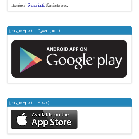
விவரங்கள்
இருக்கின்றன.
இணைப்பில்
நிசப்தம் App (for ஆண்ட்ராய்ட்)
நிசப்தம் App (for Apple)