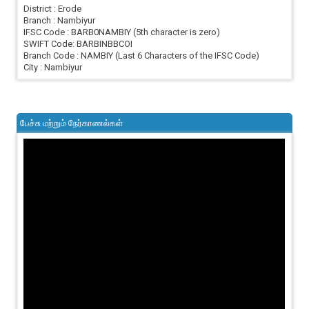
District : Erode
Branch : Nambiyur
IFSC Code : BARB0NAMBIY (5th character is zero)
SWIFT Code: BARBINBBCOI
Branch Code : NAMBIY (Last 6 Characters of the IFSC Code)
City : Nambiyur
பேச்சு மற்றும் நேர்காணல்கள்