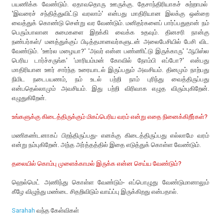
பயணிக்க வேண்டும். ஏதாவதொரு ஊருக்கு. தேசாந்திரியாகச் சுற்றாமல்
'இவரைச் சந்தித்துவிட்டு வரலாம்' என்பது மாதிரியான இலக்கு ஒன்றை
வைத்துக் கொண்டு சென்று வர வேண்டும். மனிதர்களைப் பார்ப்பதுதான் நம்
பெரும்பாலான சுமைகளை இறக்கி வைக்க உதவும். தினசரி நான்கு
நண்பர்கள்/ மனத்துக்குப் பிடித்தமானவர்களுடன் அலைபேசியில் பேசி விட
வேண்டும். 'ஊர்ல மழையா?' 'அவர் என்ன பண்ணிட்டு இருக்காரு' 'ஆபிஸ்ல
பெரிய டார்ச்சருங்க' 'மாரியம்மன் கோவில் நோம்பி எப்போ?' என்பது
மாதிரியான ஊர் சார்ந்த உரையாடல் இருப்பதும் அவசியம். தினமும் நாற்பது
நிமிட நடைபயணம், நம் உடல் பற்றி நாம் புரிந்து வைத்திருப்பது
என்பதெல்லாமும் அவசியம். இது பற்றி விரிவாக எழுத விரும்புகிறேன்.
எழுதுகிறேன்.
உங்களுக்கு கிடைத்திருக்கும் மிகப்பெரிய வரம் என்று எதை நினைக்கிறீர்கள்?
மணிகண்டனாகப் பிறந்திருப்பது- எனக்கு கிடைத்திருப்பது எல்லாமே வரம்
என்று நம்புகிறேன். அந்த அர்த்தத்தில் இதை எடுத்துக் கொள்ள வேண்டும்.
தலையில் கொம்பு முளைக்காமல் இருக்க என்ன செய்ய வேண்டும்?
ஹெல்மெட் அணிந்து கொள்ள வேண்டும்- எப்பொழுது வேண்டுமானாலும்
கீழே விழுந்து மண்டை சிதறிவிடும் வாய்ப்பு இருக்கிறது என்பதால்.
Sarahah
வந்த கேள்விகள்