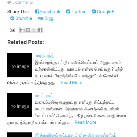
5 comments
Share This:
Facebook
Twitter
Google+
Stumble
Digg
Related Posts:
பாரத் பந்த்
இன்றைக்கு எட்டு மணிக்கெல்லாம் அலுவலகம்
வந்தாகிவிட்டது. வராமல் என்ன செய்வது? பந்த்
நடப்பதால் நேரத்திலேயே வந்துவிடச் சொல்லி
மின்னஞ்சல் வந்திருந்தது. …
Read More
டைம்பாஸ்
வலைப்பதிவு எழுதுவது என்பது கிட்டத்தட்ட
டைம்பாஸ்தான். அதற்காக ஆனந்தவிகடனின்
‘டைம்பாஸ்’ அளவிற்கு கீழிறங்க வேண்டியதில்லை.
தராதரத்தோடு டைம்பாஸ் என்று வ…
Read More
நீர்த்துளிகள் ஒட்டாத மின்னுகிற கருஞ்சரீரம்