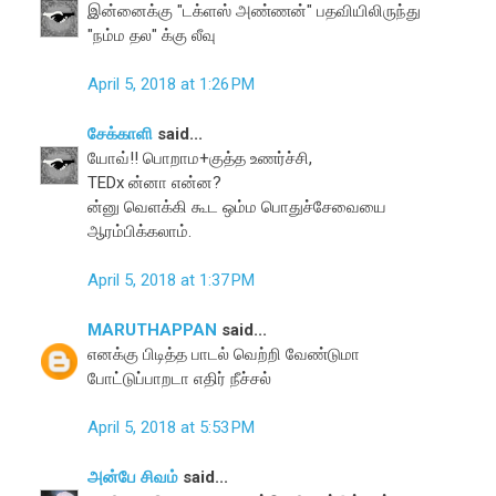
இன்னைக்கு "டக்ளஸ் அண்ணன்" பதவியிலிருந்து
"நம்ம தல" க்கு லீவு
April 5, 2018 at 1:26 PM
சேக்காளி
said...
யோவ்!! பொறாம+குத்த உணர்ச்சி,
TEDx ன்னா என்ன?
ன்னு வெளக்கி கூட ஒம்ம பொதுச்சேவையை
ஆரம்பிக்கலாம்.
April 5, 2018 at 1:37 PM
MARUTHAPPAN
said...
எனக்கு பிடித்த பாடல் வெற்றி வேண்டுமா
போட்டுப்பாறடா எதிர் நீச்சல்
April 5, 2018 at 5:53 PM
அன்பே சிவம்
said...