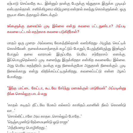
ஏற்பாடு செய்வதே கூட இன்னும் நான்கு பேருக்கு உந்துதாக இருக்க முடியும்
என்பதால்தான். சனிக்கிழமை விடுமுறை என்றால் கலந்து கொள்ளுங்கள். ஒரு
ஐடியா கிடைத்தாலும் கிடைக்கும்
உங்களுக்கு தலையில் முடி இல்லை என்று கவலை பட்டதுண்டா? அப்படி
கவலை பட்டால் எதற்காக கவலை படுகிறீர்கள்?
மாதம் ஒரு முறை- அவ்வளவு வேகத்தில்தான் வளர்கிறது- அழுந்த வெட்டிக்
கொள்வேன். தலைக்கவசத்தைக் கழட்டும் போதும், பேருந்திலிருந்து இறங்கும்
போதும் தலை வாராமல் இருப்பதே பெரிய சந்தோசம் எனக்கு.
இப்பொழுதெல்லாம் முடி களைந்து இருக்கிறதா என்கிற கவலையே இல்லை.
அது பெரிய சுதந்திரம். நமக்கு எது நிலைக்குமோ அதுதான் நிலைக்கும். முடி
நிலைக்காது என்று விதிக்கப்பட்டிருக்கிறது. கவலைப்பட்டு என்ன ஆகப்
போகிறது.
"இந்த பாட்டை கேட்டா, கூடவே சேர்ந்து மனசுக்குள் பாடுவேன்" அப்படின்னு
நீங்க சொல்லுற பாடல் எது
'காதல் கடிதம் தீட்டவே மேகம் எல்லாம் காகிதம்..வானின் நீலம் கொண்டு
வா...'
'சொல்லிட்டாளே அவ காதல..சொல்லும் போதே..'
'நெஞ்சமுண்டு நேர்மையுண்டு ஓடு ராஜா'
'அந்திமழை பொழிகிறது..'