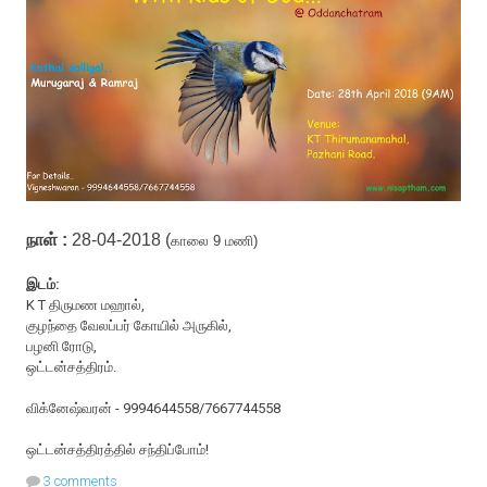
நாள் :
28-04-2018 (
காலை 9 மணி)
இடம்:
K T திருமண மஹால்,
குழந்தை வேலப்பர் கோயில் அருகில்,
பழனி ரோடு,
ஒட்டன்சத்திரம்.
விக்னேஷ்வரன் - 9994644558/7667744558
ஒட்டன்சத்திரத்தில் சந்திப்போம்!
3 comments