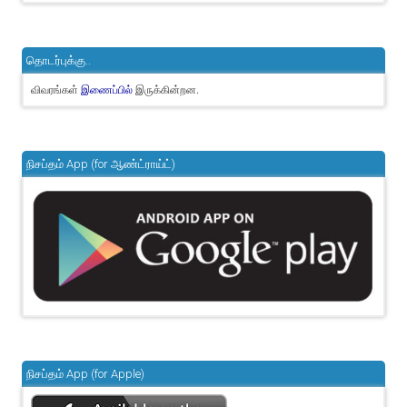
தொடர்புக்கு..
விவரங்கள்
இருக்கின்றன.
இணைப்பில்
நிசப்தம் App (for ஆண்ட்ராய்ட்)
நிசப்தம் App (for Apple)