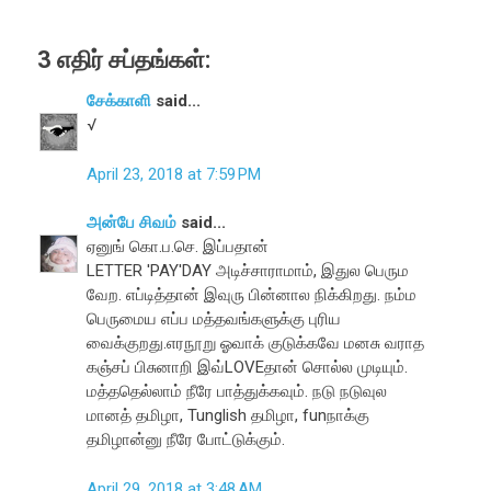
3 எதிர் சப்தங்கள்:
சேக்காளி
said...
√
April 23, 2018 at 7:59 PM
அன்பே சிவம்
said...
ஏனுங் கொ.ப.செ. இப்பதான்
LETTER 'PAY'DAY அடிச்சாராமாம், இதுல பெரும
வேற. எப்டித்தான் இவுரு பின்னால நிக்கிறது. நம்ம
பெருமைய எப்ப மத்தவங்களுக்கு புரிய
வைக்குறது.எரநூறு ஓவாக் குடுக்கவே மனசு வராத
கஞ்சப் பிசுனாறி இவ்LOVEதான் சொல்ல முடியும்.
மத்ததெல்லாம் நீரே பாத்துக்கவும். நடு நடுவுல
மானத் தமிழா, Tunglish தமிழா, funநாக்கு
தமிழான்னு நீரே போட்டுக்கும்.
April 29, 2018 at 3:48 AM