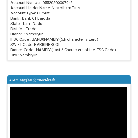
Account Number: 05520200007042
Account Holder Name: Nisaptham Trust
Account Type: Current
Bank : Bank Of Baroda
State : Tamil Nadu
District : Erode
Branch : Nambiyur
IFSC Code : BARB0NAMBIY (5th character is zero)
SWIFT Code: BARBINBBCOI
Branch Code : NAMBIY (Last 6 Characters of the IFSC Code)
City : Nambiyur
பேச்சு மற்றும் நேர்காணல்கள்