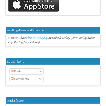
கல்வி உதவிக்கான விண்ணப்பம்
விண்ணப்பத்தை
தரவிறக்கம் செய்து பூர்த்தி செய்து தபால்/
இணைப்பிலிருந்து
கூரியரில் அனுப்பி வைக்கவும்.
Subscribe To
Posts
Comments
அறக்கட்டளை