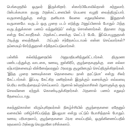
பெங்களூரில் ஒருவர் இருக்கிறார். ஸ்கார்பியோவில்தான் சுற்றுவார்.
பின்பக்கமாக தமது அறக்கட்டளையின் பெயரை எழுதி வைத்திருப்பார்.
வருமானத்துக்கு என்று தனியாக வேலை எதுவுமில்லை. இதுதான்
வருமானமே. வருடம் ஒரு முறை படம் எடுத்து அனுப்பினால் போதும் அந்த
வருடத்துக்கான பணம் வந்துவிடும்' என்று சொன்னார்கள். நீதானா அது
என்று கேட்காதீர்கள். அறக்கட்டளைக்கு லெட்டர் பேடே இப்பொழுதுதான்
அடித்து வைத்தேன். அப்புறம் சந்தேகப்படாமல் என்ன செய்வார்கள்?
நம்மையும் சேர்த்துதான் சந்தேகப்படுவார்கள்.
பள்ளிக் கல்வித்துறையில் அனுமதியளித்துவிட்டார்கள். திருமண
மண்டபத்துக்கு வாடகை, உணவு, ஐஸ்கிரீம், குழந்தைகளுக்கு என எல்லா
ஏற்பாடுகளையும் விக்னேஷ்வரனும் அவரது குழுவினரும் செய்திருக்கிறார்கள்.
'இந்த முறை உணவுக்கான தொகையை நான் தரட்டுமா' என்று சிலர்
கேட்டார்கள். இப்படி கேட்கிற மனிதர்கள் இருக்கும் வரைக்கும் எவ்வளவு
பெரிய காரியத்தையும் செய்யலாம். ஆனால் உள்ளூர்வாசிகள் ஆளாளுக்கு ஒரு
செலவினை ஏற்றுக் கொண்டிருக்கிறார்கள். அதனால் பணம் எதுவும்
தேவைப்படாது.
கலந்துகொள்ள விரும்புகிறவர்கள் நிகழ்ச்சியில் குழந்தைகளை ஏதேனும்
வகையில் மகிழ்ச்சிப்படுத்த இயலுமா என்று மட்டும் யோசித்தால் போதும்.
உணவு பரிமாறலாம், குழந்தைகளை அமர வைப்பதில், ஒருங்கிணைப்பதில்
உதவலாம் அல்லது வெறுமனே ரசிக்கலாம்.