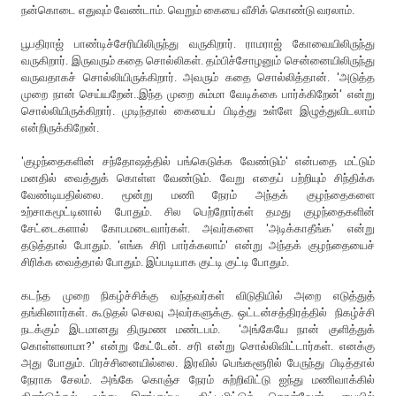
நன்கொடை எதுவும் வேண்டாம். வெறும் கையை வீசிக் கொண்டு வரலாம்.
பூபதிராஜ் பாண்டிச்சேரியிலிருந்து வருகிறார். ராமராஜ் கோவையிலிருந்து
வருகிறார். இருவரும் கதை சொல்லிகள். தம்பிச்சோழனும் சென்னையிலிருந்து
வருவதாகச் சொல்லியிருக்கிறார். அவரும் கதை சொல்லித்தான். 'அடுத்த
முறை நான் செய்யறேன்..இந்த முறை சும்மா வேடிக்கை பார்க்கிறேன்' என்று
சொல்லியிருக்கிறார். முடிந்தால் கையைப் பிடித்து உள்ளே இழுத்துவிடலாம்
என்றிருக்கிறேன்.
'குழந்தைகளின் சந்தோஷத்தில் பங்கெடுக்க வேண்டும்' என்பதை மட்டும்
மனதில் வைத்துக் கொள்ள வேண்டும். வேறு எதைப் பற்றியும் சிந்திக்க
வேண்டியதில்லை. மூன்று மணி நேரம் அந்தக் குழந்தைகளை
உற்சாகமூட்டினால் போதும். சில பெற்றோர்கள் தமது குழந்தைகளின்
சேட்டைகளால் கோபமடைவார்கள். அவர்களை 'அடிக்காதீங்க' என்று
தடுத்தால் போதும். 'எங்க சிரி பார்க்கலாம்' என்று அந்தக் குழந்தையைச்
சிரிக்க வைத்தால் போதும். இப்படியாக குட்டி குட்டி போதும்.
கடந்த முறை நிகழ்ச்சிக்கு வந்தவர்கள் விடுதியில் அறை எடுத்துத்
தங்கினார்கள். கூடுதல் செலவு அவர்களுக்கு. ஒட்டன்சத்திரத்தில் நிகழ்ச்சி
நடக்கும் இடமானது திருமண மண்டபம். 'அங்கேயே நான் குளித்துக்
கொள்ளலாமா?' என்று கேட்டேன். சரி என்று சொல்லிவிட்டார்கள். எனக்கு
அது போதும். பிரச்சினையில்லை. இரவில் பெங்களூரில் பேருந்து பிடித்தால்
நேராக சேலம். அங்கே கொஞ்ச நேரம் சுற்றிவிட்டு ஐந்து மணிவாக்கில்