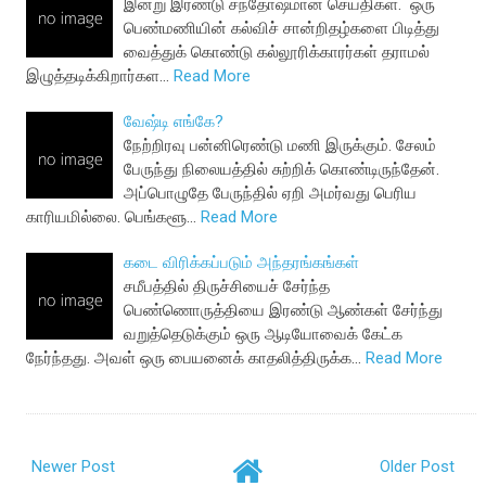
இன்று இரண்டு சந்தோஷமான செய்திகள். ஒரு
பெண்மணியின் கல்விச் சான்றிதழ்களை பிடித்து
வைத்துக் கொண்டு கல்லூரிக்காரர்கள் தராமல்
இழுத்தடிக்கிறார்கள…
Read More
வேஷ்டி எங்கே?
நேற்றிரவு பன்னிரெண்டு மணி இருக்கும். சேலம்
பேருந்து நிலையத்தில் சுற்றிக் கொண்டிருந்தேன்.
அப்பொழுதே பேருந்தில் ஏறி அமர்வது பெரிய
காரியமில்லை. பெங்களூ…
Read More
கடை விரிக்கப்படும் அந்தரங்கங்கள்
சமீபத்தில் திருச்சியைச் சேர்ந்த
பெண்ணொருத்தியை இரண்டு ஆண்கள் சேர்ந்து
வறுத்தெடுக்கும் ஒரு ஆடியோவைக் கேட்க
நேர்ந்தது. அவள் ஒரு பையனைக் காதலித்திருக்க…
Read More
Newer Post
Older Post