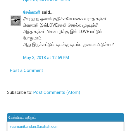
சேக்காளி
said...
//எரநூறு ஓவாக் குடுக்கவே மனசு வராத கஞ்சப்
பிசுனாறி இவ்LOVEதான் சொல்ல முடியும்//
அந்த கஞ்சப் பிசுனாறிக்கு இவ் LOVE மட்டும்
போதுமாம்.
அது இருக்கட்டும். ஒமக்கு ஒடம்பு குணமாயிடுச்சா?
May 3, 2018 at 12:59 PM
Post a Comment
Subscribe to:
Post Comments (Atom)
கேள்வியும் பதிலும்
vaamanikandan.Sarahah.com