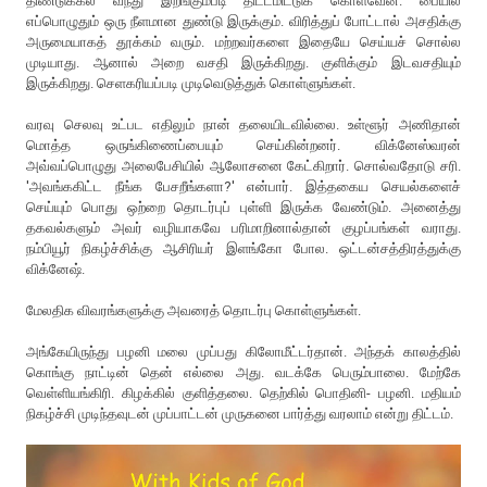
திண்டுக்கல் வந்து இறங்கும்படி திட்டமிட்டுக் கொள்வேன். பையில்
எப்பொழுதும் ஒரு நீளமான துண்டு இருக்கும். விரித்துப் போட்டால் அசதிக்கு
அருமையாகத் தூக்கம் வரும். மற்றவர்களை இதையே செய்யச் சொல்ல
முடியாது. ஆனால் அறை வசதி இருக்கிறது. குளிக்கும் இடவசதியும்
இருக்கிறது. செளகரியப்படி முடிவெடுத்துக் கொள்ளுங்கள்.
வரவு செலவு உட்பட எதிலும் நான் தலையிடவில்லை. உள்ளூர் அணிதான்
மொத்த ஒருங்கிணைப்பையும் செய்கின்றனர். விக்னேஸ்வரன்
அவ்வப்பொழுது அலைபேசியில் ஆலோசனை கேட்கிறார். சொல்வதோடு சரி.
'அவங்ககிட்ட நீங்க பேசறீங்களா?' என்பார். இத்தகைய செயல்களைச்
செய்யும் பொது ஒற்றை தொடர்புப் புள்ளி இருக்க வேண்டும். அனைத்து
தகவல்களும் அவர் வழியாகவே பரிமாறினால்தான் குழப்பங்கள் வராது.
நம்பியூர் நிகழ்ச்சிக்கு ஆசிரியர் இளங்கோ போல. ஒட்டன்சத்திரத்துக்கு
விக்னேஷ்.
மேலதிக விவரங்களுக்கு அவரைத் தொடர்பு கொள்ளுங்கள்.
அங்கேயிருந்து பழனி மலை முப்பது கிலோமீட்டர்தான். அந்தக் காலத்தில்
கொங்கு நாட்டின் தென் எல்லை அது. வடக்கே பெரும்பாலை. மேற்கே
வெள்ளியங்கிரி. கிழக்கில் குளித்தலை. தெற்கில் பொதினி- பழனி. மதியம்
நிகழ்ச்சி முடிந்தவுடன் முப்பாட்டன் முருகனை பார்த்து வரலாம் என்று திட்டம்.