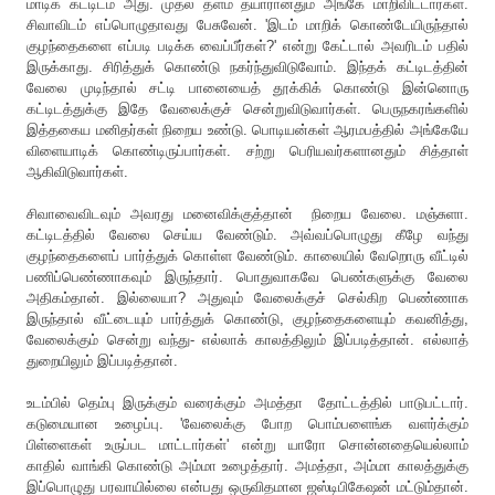
மாடிக் கட்டிடம் அது. முதல் தளம் தயாரானதும்
அங்கே
மாறிவிட்டார்கள்.
சிவாவிடம் எப்பொழுதாவது பேசுவேன். 'இடம் மாறிக் கொண்டேயிருந்தால்
குழந்தைகளை எப்படி படிக்க வைப்பீர்கள்?' என்று கேட்டால் அவரிடம் பதில்
இருக்காது. சிரித்துக் கொண்டு நகர்ந்துவிடுவோம். இந்தக் கட்டிடத்தின்
வேலை முடிந்தால் சட்டி பானையைத் தூக்கிக் கொண்டு இன்னொரு
கட்டிடத்துக்கு இதே வேலைக்குச் சென்றுவிடுவார்கள். பெருநகரங்களில்
இத்தகைய மனிதர்கள் நிறைய உண்டு. பொடியன்கள் ஆரமபத்தில் அங்கேயே
விளையாடிக் கொண்டிருப்பார்கள். சற்று பெரியவர்களானதும் சித்தாள்
ஆகிவிடுவார்கள்.
சிவாவைவிடவும் அவரது மனைவிக்குத்தான் நிறைய வேலை. மஞ்சுளா.
கட்டிடத்தில் வேலை செய்ய வேண்டும். அவ்வப்பொழுது கீழே வந்து
குழந்தைகளைப் பார்த்துக் கொள்ள வேண்டும். காலையில் வேறொரு வீட்டில்
பணிப்பெண்ணாகவும் இருந்தார். பொதுவாகவே பெண்களுக்கு வேலை
அதிகம்தான். இல்லையா? அதுவும் வேலைக்குச் செல்கிற பெண்ணாக
இருந்தால் வீட்டையும் பார்த்துக் கொண்டு, குழந்தைகளையும் கவனித்து,
வேலைக்கும் சென்று வந்து- எல்லாக் காலத்திலும் இப்படித்தான். எல்லாத்
துறையிலும் இப்படித்தான்.
உடம்பில் தெம்பு இருக்கும் வரைக்கும் அமத்தா தோட்டத்தில் பாடுபட்டார்.
கடுமையான உழைப்பு. 'வேலைக்கு போற பொம்பளைங்க வளர்க்கும்
பிள்ளைகள் உருப்பட மாட்டார்கள்' என்று யாரோ சொன்னதையெல்லாம்
காதில் வாங்கி கொண்டு அம்மா உழைத்தார். அமத்தா, அம்மா காலத்துக்கு
இப்பொழுது பரவாயில்லை என்பது ஒருவிதமான ஜஸ்டிபிகேஷன் மட்டும்தான்.