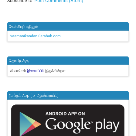
Subscribe to:
Post Comments (Atom)
கேள்வியும் பதிலும்
vaamanikandan.Sarahah.com
தொடர்புக்கு..
விவரங்கள்
இருக்கின்றன.
இணைப்பில்
நிசப்தம் App (for ஆண்ட்ராய்ட்)