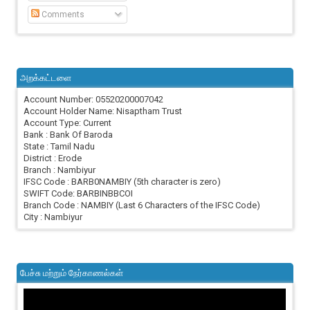
Comments
அறக்கட்டளை
Account Number: 05520200007042
Account Holder Name: Nisaptham Trust
Account Type: Current
Bank : Bank Of Baroda
State : Tamil Nadu
District : Erode
Branch : Nambiyur
IFSC Code : BARB0NAMBIY (5th character is zero)
SWIFT Code: BARBINBBCOI
Branch Code : NAMBIY (Last 6 Characters of the IFSC Code)
City : Nambiyur
பேச்சு மற்றும் நேர்காணல்கள்