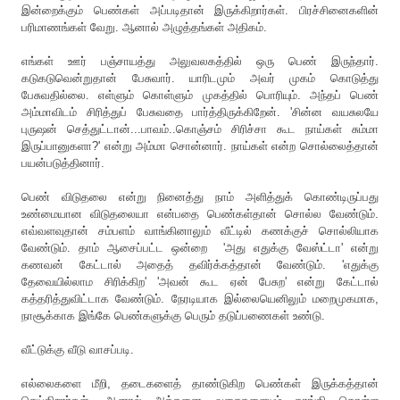
இன்றைக்கும் பெண்கள் அப்படிதான் இருக்கிறார்கள். பிரச்சினைகளின்
பரிமாணங்கள் வேறு. ஆனால் அழுத்தங்கள் அதிகம்.
எங்கள் ஊர் பஞ்சாயத்து அலுவலகத்தில் ஒரு பெண் இருந்தார்.
கடுகடுவென்றுதான் பேசுவார். யாரிடமும் அவர் முகம் கொடுத்து
பேசுவதில்லை. எள்ளும் கொள்ளும் முகத்தில் பொரியும். அந்தப் பெண்
அம்மாவிடம் சிரித்துப் பேசுவதை பார்த்திருக்கிறேன். 'சின்ன வயசுலயே
புருஷன் செத்துட்டான்...பாவம்..கொஞ்சம் சிரிச்சா கூட நாய்கள் சும்மா
இருப்பானுகளா?' என்று அம்மா சொன்னார். நாய்கள் என்ற சொல்லைத்தான்
பயன்படுத்தினார்.
பெண் விடுதலை என்று நினைத்து நாம் அளித்துக் கொண்டிருப்பது
உண்மையான விடுதலையா என்பதை பெண்கள்தான் சொல்ல வேண்டும்.
எவ்வளவுதான் சம்பளம் வாங்கினாலும் வீட்டில் கணக்குச் சொல்லியாக
வேண்டும். தாம் ஆசைப்பட்ட ஒன்றை 'அது எதுக்கு வேஸ்ட்டா' என்று
கணவன் கேட்டால் அதைத் தவிர்க்கத்தான் வேண்டும். 'எதுக்கு
தேவையில்லாம சிரிக்கிற' 'அவன் கூட ஏன் பேசுற' என்று கேட்டால்
கத்தரித்துவிட்டாக வேண்டும். நேரடியாக இல்லையெனிலும் மறைமுகமாக,
நாசூக்காக இங்கே பெண்களுக்கு பெரும் தடுப்பணைகள் உண்டு.
வீட்டுக்கு வீடு வாசப்படி.
எல்லைகளை மீறி, தடைகளைத் தாண்டுகிற பெண்கள் இருக்கத்தான்