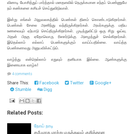
வினாடி யோசித்துப் பார்த்தால் மனதளவில் நெருக்கமான எந்தப் பெண்ணுமே
நம் கண்களை கசியச் செய்துவிடுவாள்.
இன்று எங்கள் அலுவலகத்தில் பெண்கள் தினம் கொண்டாடுகிறார்கள்.
பெண்கள் சேலை அணிந்து வந்திருக்கிறார்கள். அவர்களுக்கு மதிய
உணவையும் ஏற்பாடு செய்திருக்கிறார்கள். முடித்துவிட்டு ஒரு சிறு ஓய்வு.
அதன் பிறகு ஏதோவொரு ரிஸார்டுக்கு அழைத்துச் செல்கிறார்கள்.
இதெல்லாம் எல்லாப் பெண்களுக்கும் வாய்ப்பதில்லை. வாய்த்த
பெண்களாவது அனுபவிக்கட்டும்.
வாழ்த்து என்றெல்லாம் எதுவும் தனியாக இல்லை. ஆண்களுக்கு
இணையாக வாழ்க!
4 comments
Share This:
Facebook
Twitter
Google+
Stumble
Digg
Related Posts:
நோய் நாடி
சமீபமாக மாற்று மருத்துவம் குறித்தான