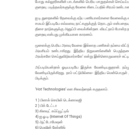
போது கல்லூரிகளின் பாடங்களில் பெரிய மாறுதல்கள் செய்யப்
குறைவு. படித்தவர்களுக்கு வேலை கிடைப்பதில் சிரமம் உண்டா
ஐ.டி துறைகளில் தேவைக்கு ஏற்ப பணியாளர்களை வேலைக்கு எட
சமயம் இப்படியே எவ்வளவு நாட்களுக்குத் தொடரும் என்பதைய
திசை நாடுகளுக்கு அனுப்பி வைக்கின்றன. வியட்நாம் போன்ற ந
குறைவு என்பது முக்கியமான காரணம்.
மூளைக்கு பெரிய அளவு வேலை இல்லாத பணிகள் நம்மை விட்டு 
அவசியம் உண்டாகிறது. இந்திய நிறுவனங்களின் பெருந்
அவர்களே செய்துவிடுவார்களே' என்று இன்னொருவரைச் சுட்டிக்
அப்படியென்றால் ஓடியபடியே இருக்க வேண்டியதுதான். நம
வேண்டியிருக்கிறது. நாம் மட்டுமில்லை- இந்திய மென்பொருள்
பிடிக்கும்.
'Hot Technologies' என சிலவற்றைக் கருதலாம்.
1 ) பிளாக் செயின் டெக்னாலஜி
2 ) பிக் டேட்டா
3) கிளவுட் கம்ப்யூட்டிங்
4) ஐ.ஓ.டி (Internet Of Things)
5) ஆட்டோமேஷன்
6) மெஷின் லேர்னிங்