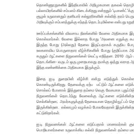
தொண்ணூறுகளில் இந்தியாவில் அறிமுகமான தகவல் தொழில்நு
பல்லாயிரங்களில் சம்பளம் கிடைக்கிறது என்றதும் 'டிமாண்ட்'க்
சூழல் உருவானதும் தனியார் கல்லூரிகளின் கல்வித் தரம் பெரும
அறிவுக்கும் சம்பளத்துக்கு எந்தத் தொடர்புமில்லை என்பது உறு
ஊர்ப்பக்கங்களில் விவசாய நிலங்களில் வேலை அதிகமாக இரு
கொள்வார்கள். வேலை இல்லாத போது 'அவனை எதுக்கு கூட்ட
இருந்த போது (அல்லது) தேவை இருப்பதாகக் கருதிய போத
உலகளாவிய பொருளாதார வீழ்ச்சிகளின் போது (குறிப்பாக 
கருதும் ஆட்களை நிறுவனங்கள் வெட்டி எறிந்தன. 2010 ஆம் 
தொடங்கின- வருடம் ஒரு முறையாவது தமக்கு ஒத்து வராத ஆட்
இந்த எண்ணிக்கை அதிகமாக இருக்கும்.
இதை ஐ.டி துறையின் வீழ்ச்சி என்று எடுத்துக் கொள
கொண்டிருக்கிறது. தேவைக்கு ஏற்ப மட்டும் ஆட்களை எடுக்க
சொல்லப் போனால் இத்துறை தம்மை வெகு வேகமாக புதுப்பித
நிறுவனங்கள் தொடர்ந்து வேலைக்கு ஆட்களை எடுக்கின்றன
செல்கின்றன; அவர்களுக்குத் தேவையான தொழில்நுட்பம் தெரி
இருக்கின்றன. எல்லாமும் வழக்கம் போலவேதான் இருக்கின்றன
கட்டுகிறார்கள்.
ஐ.டி நிறுவனங்கள் ஆட்களை எடுப்பதால் மாணவர்கள் குவ
பொறியாளர்களை உருவாக்கிய கல்வி நிறுவனங்கள் தம்மை மாற்