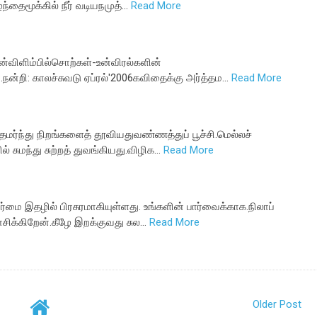
்தைமூக்கில் நீர் வடியநமுத்…
Read More
ின்விளிம்பில்சொற்கள்-உன்விரல்களின்
நன்றி: காலச்சுவடு ஏப்ரல்'2006கவிதைக்கு அர்த்தம…
Read More
மர்ந்து நிறங்களைத் தூவியதுவண்ணத்துப் பூச்சி.மெல்லச்
சுமந்து சுற்றத் துவங்கியது.விழிக…
Read More
ை இதழில் பிரசுரமாகியுள்ளது. உங்களின் பார்வைக்காக.நிலாப்
சிக்கிறேன்.கீழே இறக்குவது சுல…
Read More
Older Post