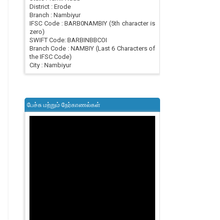
District : Erode
Branch : Nambiyur
IFSC Code : BARB0NAMBIY (5th character is
zero)
SWIFT Code: BARBINBBCOI
Branch Code : NAMBIY (Last 6 Characters of
the IFSC Code)
City : Nambiyur
பேச்சு மற்றும் நேர்காணல்கள்