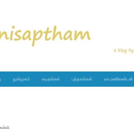
ு
நூல்முகம்
கடிதங்கள்
புத்தகங்கள்
வா.மணிகண்டன்
ேள்வி.