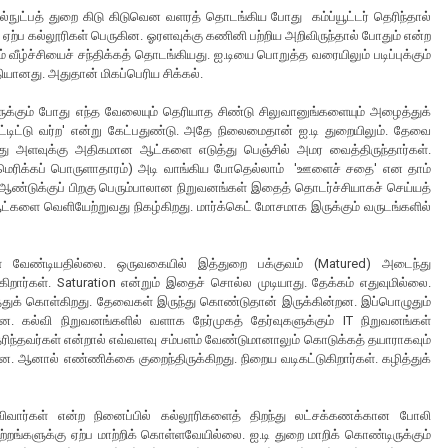
ட்பத் துறை கிடு கிடுவென வளரத் தொடங்கிய போது கம்ப்யூட்டர் தெரிந்தால்
கு ஏற்ப கல்லூரிகள் பெருகின. ஓரளவுக்கு கணினி பற்றிய அறிவிருந்தால் போதும் என்ற
் வீழ்ச்சியைச் சந்திக்கத் தொடங்கியது. ஐ.டியை பொறுத்த வரையிலும் படிப்புக்கும்
தியானது. அதுதான் மிகப்பெரிய சிக்கல்.
க்கும் போது எந்த வேலையும் தெரியாத சிண்டு சிலுவானுங்களையும் அழைத்துக்
ிட்டு வர்ற' என்று கேட்பதுண்டு. அதே நிலைமைதான் ஐ.டி துறையிலும். தேவை
ு அளவுக்கு அதிகமான ஆட்களை எடுத்து பெஞ்சில் அமர வைத்திருந்தார்கள்.
அமெரிக்கப் பொருளாதாரம்) அடி வாங்கிய போதெல்லாம் 'ஊளைச் சதை' என தாம்
ஆண்டுக்குப் பிறகு பெரும்பாலான நிறுவனங்கள் இதைத் தொடர்ச்சியாகச் செய்யத்
களை வெளியேற்றுவது நிகழ்கிறது. மார்க்கெட் மோசமாக இருக்கும் வருடங்களில்
்ள வேண்டியதில்லை. ஒருவகையில் இத்துறை பக்குவம் (Matured) அடைந்து
ிறார்கள். Saturation என்றும் இதைச் சொல்ல முடியாது. தேக்கம் எதுவுமில்லை.
்துக் கொள்கிறது. தேவைகள் இருந்து கொண்டுதான் இருக்கின்றன. இப்பொழுதும்
. கல்வி நிறுவனங்களில் வளாக நேர்முகத் தேர்வுகளுக்கும் IT நிறுவனங்கள்
ந்தவர்கள் என்றால் எவ்வளவு சம்பளம் வேண்டுமானாலும் கொடுக்கத் தயாராகவும்
. ஆனால் எண்ணிக்கை குறைந்திருக்கிறது. நிறைய வடிகட்டுகிறார்கள். கழித்துக்
ிவார்கள் என்ற நினைப்பில் கல்லூரிகளைத் திறந்து லட்சக்கணக்கான போலி
றங்களுக்கு ஏற்ப மாற்றிக் கொள்ளவேயில்லை. ஐ.டி துறை மாறிக் கொண்டிருக்கும்