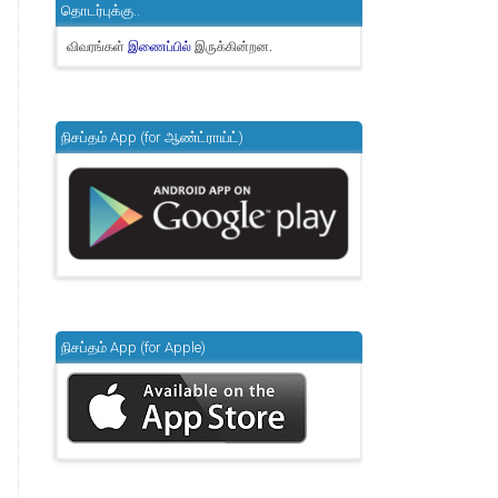
தொடர்புக்கு..
விவரங்கள்
இருக்கின்றன.
இணைப்பில்
நிசப்தம் App (for ஆண்ட்ராய்ட்)
நிசப்தம் App (for Apple)