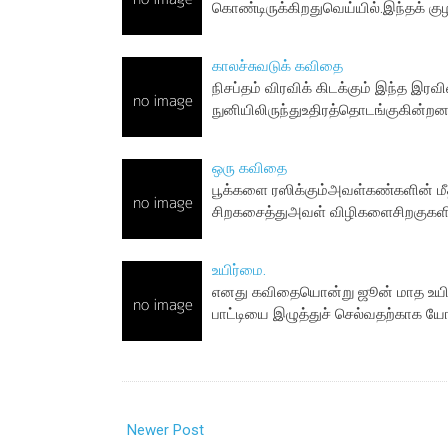
கொண்டிருக்கிறதுவெய்யில்.இந்தக் குழந
காலச்சுவடுக் கவிதை
நிசப்தம் விரவிக் கிடக்கும் இந்த இரவ
நுனியிலிருந்துஉதிரத்தொடங்குகின்றன.
ஒரு கவிதை
பூக்களை ரஸிக்கும்அவள்கண்களின் மீத
சிறகசைத்துஅவள் விழிகளைசிறகுகளில் 
உயிர்மை.
எனது கவிதையொன்று ஜூன் மாத உயிர்ம
பாட்டியை இழுத்துச் செல்வதற்காக யோ
Newer Post