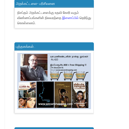
அறக்கட்டளை- பரிசீலனை
நிசப்தம் அறக்கட்டளைக்கு உதவி கோரி வரும்
விண்ணப்பங்களின் நிலவரத்தை
இணைப்பில்
தெரிந்து
கொள்ளலாம்.
புத்தகங்கள்..