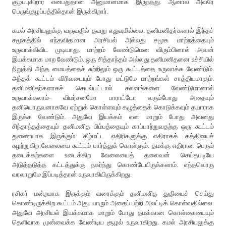
குழப்புகிறார் என்பதுதான் அனுமானமாக இருந்தது. ஆனால் அவரே
பெருங்குழப்பத்தில்தான் இருக்கிறார்.
கமல் அரசியலுக்கு வருவதில் தவறு எதுவுமில்லை. தனிமனிதர்களால் இந்தச்
சமூகத்தில் எந்தவிதமான அரசியல் அல்லது சமூக மாற்றத்தையும்
உருவாக்கிவிட முடியாது. மாற்றம் வேண்டுமென விரும்பினால் அவன்
இயக்கமாக மாற வேண்டும். ஒரு சித்தாந்தம் அல்லது தனிமனிதனை உச்சியில்
நிறுத்தி அந்த மையத்தைச் சுற்றிலும் ஒரு கூட்டத்தை உருவாக்க வேண்டும்.
அந்தக் கூட்டம் விரிவடையும் போது மட்டுமே மாற்றங்கள் சாத்தியமாகும்.
தனிமனிதர்களாகச் செயல்பட்டால் சலனங்களை வேண்டுமானால்
உருவாக்கலாம்- விமர்சனமோ பாராட்டோ வரும்போது அதையும்
தனியொருவனாகவே ஏற்றுக் கொள்ளவும் கழுத்தைக் கொடுக்கவும் தயாராக
இருக்க வேண்டும். அதுவே இயக்கம் என மாறும் போது அவனது
சிந்தாந்தத்தையும் தனிமனித பிம்பத்தையும் காப்பாற்றுவதற்கு ஒரு கூட்டம்
துணையாக இருக்கும். கீழ்மட்ட எதிரிகளுக்கு எதிராகக் கத்தியைச்
சுழற்றுகிற வேலையை கூட்டம் பார்த்துக் கொள்ளும். தமக்கு எதிரான பெரும்
தடைக்கற்களை உடைக்கிற வேலையைத் தலைவன் செய்தபடியே
அடுத்தடுத்த கட்டத்துக்கு நகர்ந்து கொண்டேயிருக்கலாம். எந்தவொரு
வரலாறுமே இப்படித்தான் உருவாகியிருக்கிறது.
ரசிகர் மன்றமாக இருக்கும் வரைக்கும் தனிமனித துதியைச் செய்து
கொண்டிருக்கிற கூட்டம் அது. யாரும் அதைப் பற்றி அலட்டிக் கொள்வதில்லை.
அதுவே அரசியல் இயக்கமாக மாறும் போது தமக்கான கொள்கையையும்
தெளிவாக முன்வைக்க வேண்டிய சூழல் உருவாகிறது. கமல் அரசியலுக்கு