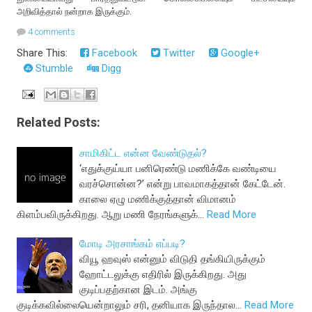
அறிவித்தால் நன்றாக இருக்கும்.
4 comments
Share This:
Facebook
Twitter
Google+
Stumble
Digg
Related Posts:
சாமிகிட்ட என்ன வேண்டுதல்?
‘எதுக்குய்யா பனிரெண்டு மணிக்கே வண்டியை
வரச்சொன்ன?’ என்று பாவமாகத்தான் கேட்டேன்.
காலை ஏழு மணிக்குத்தான் விமானம்
கிளம்பவிருக்கிறது. ஆறு மணி நேரங்களுக்…
Read More
மோடி அரசாங்கம் எப்படி?
வியூ ஹவுஸ் என்னும் விடுதி தங்கியிருக்கும்
ஹோட்டலுக்கு எதிரில் இருக்கிறது. அது
குடிப்பதற்கான இடம். அங்கு
குடிக்கவில்லையென்றாலும் சரி, தனியாக இருந்தால…
Read More