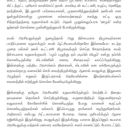
கெட்ட நேரம், தமிழகத்தின் நல்ல நேரம்- முடங்கிப் போனார். கமல்ஹாசனும்
கிட்டத்தட்ட புளிரசம் கான்செப்ட்தான். காவியுடன் கூட்டணி, கருப்பு அணிந்த
நாத்திகன், இடதுசாரி பார்வையாளன், முதலாளித்துவத்தின் நண்பன் என
ஒன்றுக்கொன்று முரணான எல்லாவற்றையும் கலந்து கட்டி ஒரு
சித்தாந்தத்தை உருவாக்கக் கூடும். அதன் முதுகெலும்பாக ‘ஊழல்’ என்ற
ஒற்றைச் சொல்லை முன்னிறுத்துவார் போலிருக்கிறது.
கமல் அரசியலுக்குள் நுழைந்தால் அது நிச்சயமாக திமுகவுக்கான
பாதிப்புகளை உருவாக்கும். கமல் ஆட்சியமைக்கிறாரோ இல்லையோ- கடந்த
முறை மக்கள் நலக் கூட்டணி திமுகவுக்குச் செய்த சேதாரத்தை கமல்
நிச்சயமாக உருவாக்குவார். ‘பழம் பழுத்து தம் மடியில் விழும்’ என்று நம்பிக்
கொண்டிருக்கிற ஸ்டாலினின் கனவு சிதையவும் வாய்ப்பிருக்கிறது.
இன்றைக்கு மத்திய அரசாங்கம் தினகரன், ஸ்டாலின் என எல்லோருக்கும்
ஏதாவதொரு வகையில் செக் வைத்திருக்கிறது. ஆனால் கமலுக்கு இதுவரை
அழுத்தம் எதுவும் இருப்பதாகத் தெரியவில்லை. இவற்றையெல்லாம்
கவனத்தில் எடுத்துக் கொள்ள வேண்டியிருக்கிறது.
இன்றைக்கு தமிழக அரசியலில் உருவாகியிருக்கும் வெற்றிடம் நிறைய
நாவுகளை தொங்கச் செய்திருக்கிறது. கருணாநிதியும் ஜெயலலிதாவும்
வலுவாகக் கோலோச்சிக் கொண்டிருந்த போது வாலைச் சுருட்டிக்
கொண்டிருந்தவர்கள் எல்லாம் இப்பொழுது நாக்கைச் சுழற்றுகிறார்கள்.
அதிகாரம் என்பது அட்டகாசமான போதை. அதை ருசிபார்க்கும் ஆசை
ரஜினிக்கும் இருக்கிறது. கமலுக்கும் இருக்கிறது. யாராக இருப்பினும் சுயமாக
அரசியலுக்கு வந்தால் மனமார வரவேற்கலாம். களம் காணட்டும். போராடட்டும்.