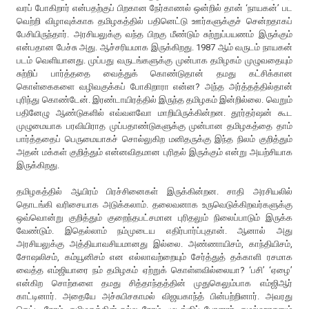
வரப் போகிறார் என்பதற்குப் பிறகான நேர்காணல் ஒன்றில் தான் ‘நாயகன்’ பட
வெற்றி விழாவுக்காக தமிழகத்தில் பதினெட்டு ஊர்களுக்குச் சென்றதாகப்
பேசியிருந்தார். அரசியலுக்கு வந்த பிறகு மீண்டும் சுற்றுப்பயணம் இருக்கும்
என்பதான பேச்சு அது. ஆச்சரியமாக இருக்கிறது. 1987 ஆம் வருடம் நாயகன்
படம் வெளியானது. முப்பது வருடங்களுக்கு முன்பாக தமிழகம் முழுவதையும்
சுற்றிப் பார்த்ததை வைத்துக் கொண்டுதான் தமது கட்சிக்கான
கொள்கைகளை வழிவகுக்கப் போகிறாரா என்ன? அந்த அர்த்தத்தில்தான்
புரிந்து கொண்டேன். இரண்டாயிரத்தில் இருந்த தமிழகம் இன்றில்லை. வெறும்
பதினேழு ஆண்டுகளில் எவ்வளவோ மாறியிருக்கின்றன. தூர்தர்ஷன் கூட
முழுமையாக பரவியிராத முப்பதாண்டுகளுக்கு முன்பான தமிழகத்தை தாம்
பார்த்ததைப் பெருமையாகச் சொல்லுகிற மனிதருக்கு இந்த நிலம் குறித்தும்
அதன் மக்கள் குறித்தும் என்னவிதமான புரிதல் இருக்கும் என்று அயற்சியாக
இருக்கிறது.
தமிழகத்தில் ஆயிரம் பிரச்சினைகள் இருக்கின்றன. சாதி அரசியலில்
தொடங்கி வரிசையாக அடுக்கலாம். தலைவனாக உருவெடுக்கிறவர்களுக்கு
ஒவ்வொன்று குறித்தும் குறைந்தபட்சமான புரிதலும் நிலைப்பாடும் இருக்க
வேண்டும். இதெல்லாம் நம்முடைய எதிர்பார்ப்புதான். ஆனால் அது
அரசியலுக்கு அத்தியாவசியமானது இல்லை. அண்ணாயிசம், காந்தியிசம்,
சோஷலிசம், கம்யூனிசம் என எல்லாவற்றையும் சேர்த்துத் தக்காளி ரசமாக
வைத்த எம்ஜியாரை நம் தமிழகம் ஏற்றுக் கொள்ளவில்லையா? ‘பசி’ ‘ஏழை’
என்கிற சொற்களை தமது சித்தாந்தத்தின் முதுகெலும்பாக எம்ஜிஆர்
காட்டினார். அதையே அச்சுபிசகாமல் விஜயகாந்த் பின்பற்றினார். அவரது