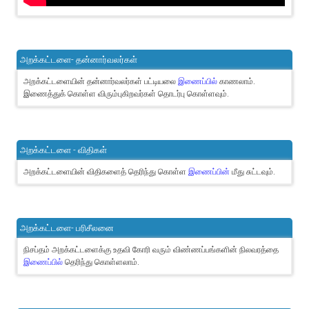
அறக்கட்டளை- தன்னார்வலர்கள்
அறக்கட்டளையின் தன்னார்வலர்கள் பட்டியலை
இணைப்பில்
காணலாம்.
இணைத்துக் கொள்ள விரும்புகிறவர்கள் தொடர்பு கொள்ளவும்.
அறக்கட்டளை - விதிகள்
அறக்கட்டளையின் விதிகளைத் தெரிந்து கொள்ள
இணைப்பின்
மீது சுட்டவும்.
அறக்கட்டளை- பரிசீலனை
நிசப்தம் அறக்கட்டளைக்கு உதவி கோரி வரும் விண்ணப்பங்களின் நிலவரத்தை
இணைப்பில்
தெரிந்து கொள்ளலாம்.