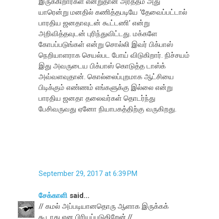
இருக்கிறார்கள் என்றுதான் அர்த்தம் அது
யாரென்று மனதில் கணித்தபடியே ‘தேவைப்பட்டால்
பாரதிய ஜனதாவுடன் கூட்டணி’ என்று
அறிவித்தவுடன் புரிந்துவிட்டது. மக்களே
கோபப்படுங்கள் என்று சொல்லி இவர் பிக்பாஸ்
நெறியாளராக செயல்பட போய் விடுகிறார். நிச்சயம்
இது அவருடைய பிக்பாஸ் கொடுத்த டாஸ்க்
அவ்வளவுதான். கொல்லைப்புறமாக ஆட்சியை
பிடிக்கும் எண்ணம் எங்களுக்கு இல்லை என்று
பாரதிய ஜனதா தலைவர்கள் தொடர்ந்து
பேசிவருவது ஏனோ நியாபகத்திற்கு வருகிறது.
September 29, 2017 at 6:39 PM
சேக்காளி
said...
// கமல் அப்படியானதொரு ஆளாக இருக்கக்
கூடாது என பிரியப்படுகிறேன்.//