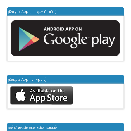
நிசப்தம் App (for ஆண்ட்ராய்ட்)
நிசப்தம் App (for Apple)
கல்வி உதவிக்கான விண்ணப்பம்