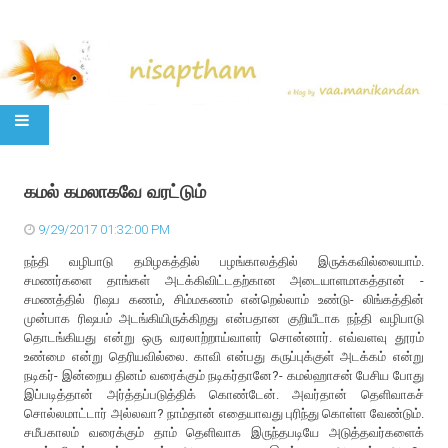
SKIP TO CONTENT
கமல் கமலாகவே வரட்டும்
9/29/2017 01:32:00 PM
நந்தி வழிபாடு தமிழகத்தில் பழங்காலத்தில் இருக்கவில்லையாம்.
சமணர்களை தாங்கள் அடக்கிவிட்டதற்கான அடையாளமாகத்தான் -
சமணத்தில் ரிஷப கணம், சிம்மகணம் என்றெல்லாம் உண்டு- லிங்கத்தின்
முன்பாக ரிஷபம் அடங்கியிருக்கிறது என்பதான குறியீடாக நந்தி வழிபாடு
தொடங்கியது என்று ஒரு வரலாற்றாய்வாளர் சொன்னார். எவ்வளவு தூரம்
உண்மை என்று தெரியவில்லை. காவி என்பது கருப்புக்குள் அடக்கம் என்று
நடிகர்- இன்றைய தினம் வரைக்கும் நடிகர்தானே?- கமல்ஹாசன் பேசிய போது
இப்படித்தான் அர்த்தப்படுத்திக் கொண்டேன். அவர்தான் தெளிவாகச்
சொல்லமாட்டார் அல்லவா? நாம்தான் எதையாவது புரிந்து கொள்ள வேண்டும்.
சமீபகாலம் வரைக்கும் தாம் தெளிவாக இருந்தபடியே அடுத்தவர்களைக்