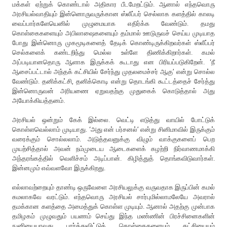
மக்கள் ஏற்றுக் கொண்டால் அதிகார பீடமேறட்டும். ஆனால் எந்தவொரு
அரசியல்வாதியும் இன்னொருவருக்கான ஸ்லீப்பர் செல்லாக களத்தில் காலடி
வைப்பார்களேயெனில் முழுமையாக எதிர்க்க வேண்டும். தமது
கொள்கைகளையும் அபிலாஷைகளையும் தம்மால் ஊடுருவச் செய்ய முடியாத
போது இன்னொரு முகமூடிகளைத் தேடிக் கொண்டிருக்கிறவர்கள் ஸ்லீப்பர்
செல்களைக் கண்டறிந்து மெல்ல உள்ளே திணிக்கிறார்கள். கமல்
அப்படியானதொரு ஆளாக இருக்கக் கூடாது என பிரியப்படுகிறேன். ‘நீ
ஆசைப்பட்டால் அந்தக் கட்சியில் சேர்ந்து முதலமைச்சர் ஆகு’ என்று சொல்ல
வேண்டும். தனிக்கட்சி, தனிக்கொடி என்று தொடங்கி கூட்டத்தைச் சேர்த்து
இன்னொருவன் அரியணை ஏறுவதற்கு முதுகைக் கொடுத்தால் அது
அயோக்கியத்தனம்.
அரசியல் ஒன்றும் கேக் இல்லை. வெட்டி எடுத்து வாயில் போட்டுக்
கொள்ளவெல்லாம் முடியாது. ‘அது என் பர்சனல்’ என்று சினிமாவில் இருக்கும்
வரைக்கும் சொல்லலாம். அடுத்தவனுக்கு விழும் வாக்குகளைப் பெற
முயற்சித்தால் அவன் நம்முடைய ஆடைகளைக் கழற்றி நிர்வாணமாக்கி
அந்தரங்கத்தில் வெளிச்சம் அடிப்பான். கிழித்துத் தொங்கவிடுவார்கள்.
இன்னமும் எவ்வளவோ இருக்கிறது.
எல்லாவற்றையும் தாண்டி ஒருவேளை அரசியலுக்கு வருவதாக இருப்பின் கமல்
கமலாகவே வரட்டும். எந்தவொரு அரசியல் சார்புமில்லாமலேயே அவரால்
தமக்கான களத்தை அமைத்துக் கொள்ள முடியும். ஆனால் அதற்கு முன்பாக
தமிழகம் முழுவதும் பயணம் செய்து இந்த மண்ணின் பிரச்சினைகளின்
நுனியையாவது பார்த்துவிட்டுக் கொள்கைகளையும் கட்சியையும்