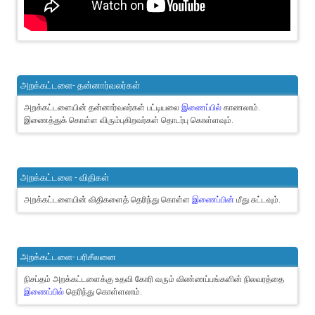
அறக்கட்டளை- தன்னார்வலர்கள்
அறக்கட்டளையின் தன்னார்வலர்கள் பட்டியலை
இணைப்பில்
காணலாம்.
இணைத்துக் கொள்ள விரும்புகிறவர்கள் தொடர்பு கொள்ளவும்.
அறக்கட்டளை - விதிகள்
அறக்கட்டளையின் விதிகளைத் தெரிந்து கொள்ள
இணைப்பின்
மீது சுட்டவும்.
அறக்கட்டளை- பரிசீலனை
நிசப்தம் அறக்கட்டளைக்கு உதவி கோரி வரும் விண்ணப்பங்களின் நிலவரத்தை
இணைப்பில்
தெரிந்து கொள்ளலாம்.