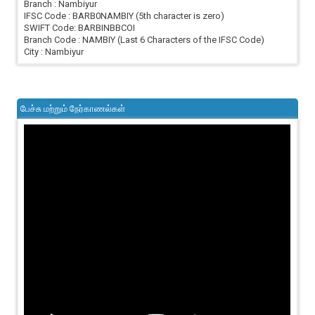
Branch : Nambiyur
IFSC Code : BARB0NAMBIY (5th character is zero)
SWIFT Code: BARBINBBCOI
Branch Code : NAMBIY (Last 6 Characters of the IFSC Code)
City : Nambiyur
பேச்சு மற்றும் நேர்காணல்கள்