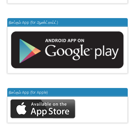
நிசப்தம் App (for ஆண்ட்ராய்ட்)
நிசப்தம் App (for Apple)