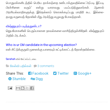
பொதுமக்களிடத்தில் பெரிய தாக்கத்தை உண்டாக்குவதில்லை.‘அப்படி இப்படி
பிரச்சினை வரும்’ என்று யாராவது பயப்படுத்துவார்கள். ஆனால்
அரசியல்வாதிகளுக்கு இதெல்லாம் கொசுக்கடிப்பது மாதிரி கூட இல்லை-
தமது எருமைத் தோலின் மீது அமர்ந்து எழுவது போலத்தான்.
விஷ்ணுபுரம் படித்ததுண்டா?
ஜெயமோகனின் பெரும்பாலான நாவல்களை வாசித்திருக்கிறேன். விஷ்ணுபுரம்
அதில் அடக்கம்.
Who is ur CM candidate in the upcoming election?
என் சிட்டுக்குருவி மூளைக்கு யாரையும் சுட்டிக்காட்டத் தோன்றவில்லை.
Sarahah
வில் கேட்கப்பட்டவை.
கேள்வி பதில்கள்
3 comments
Share This:
Facebook
Twitter
Google+
Stumble
Digg