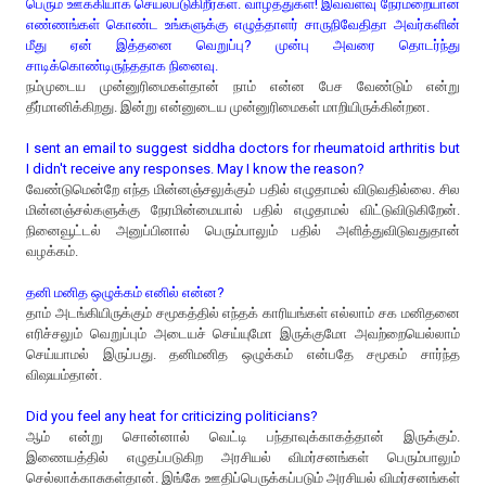
பெரும் ஊக்கியாக செயல்படுகிறீர்கள். வாழ்த்துகள்! இவ்வளவு நேர்மறையான
எண்ணங்கள் கொண்ட உங்களுக்கு எழுத்தாளர் சாருநிவேதிதா அவர்களின்
மீது ஏன் இத்தனை வெறுப்பு? முன்பு அவரை தொடர்ந்து
சாடிக்கொண்டிருந்ததாக நினைவு.
நம்முடைய முன்னுரிமைகள்தான் நாம் என்ன பேச வேண்டும் என்று
தீர்மானிக்கிறது. இன்று என்னுடைய முன்னுரிமைகள் மாறியிருக்கின்றன.
I sent an email to suggest siddha doctors for rheumatoid arthritis but
I didn't receive any responses. May I know the reason?
வேண்டுமென்றே எந்த மின்னஞ்சலுக்கும் பதில் எழுதாமல் விடுவதில்லை. சில
மின்னஞ்சல்களுக்கு நேரமின்மையால் பதில் எழுதாமல் விட்டுவிடுகிறேன்.
நினைவூட்டல் அனுப்பினால் பெரும்பாலும் பதில் அளித்துவிடுவதுதான்
வழக்கம்.
தனி மனித ஒழுக்கம் எனில் என்ன?
தாம் அடங்கியிருக்கும் சமூகத்தில் எந்தக் காரியங்கள் எல்லாம் சக மனிதனை
எரிச்சலும் வெறுப்பும் அடையச் செய்யுமோ இருக்குமோ அவற்றையெல்லாம்
செய்யாமல் இருப்பது. தனிமனித ஒழுக்கம் என்பதே சமூகம் சார்ந்த
விஷயம்தான்.
Did you feel any heat for criticizing politicians?
ஆம் என்று சொன்னால் வெட்டி பந்தாவுக்காகத்தான் இருக்கும்.
இணையத்தில் எழுதப்படுகிற அரசியல் விமர்சனங்கள் பெரும்பாலும்
செல்லாக்காசுகள்தான். இங்கே ஊதிப்பெருக்கப்படும் அரசியல் விமர்சனங்கள்