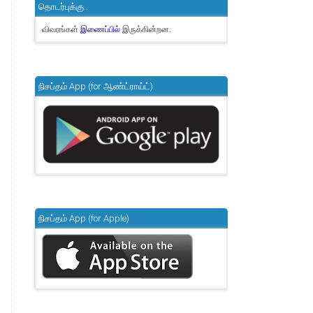
தொடர்புக்கு..
விவரங்கள்
இருக்கின்றன.
இணைப்பில்
நிசப்தம் App (for ஆண்ட்ராய்ட்)
நிசப்தம் App (for Apple)