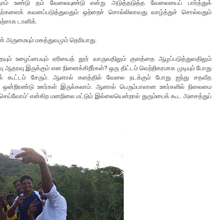
 தாம் உண்டு தம் வேலையுண்டு என்று அடுத்தடுத்த வேலையைப் பார்த்துக்
்களைக் கவனப்படுத்துவதும் ஒற்றைச் சொல்லிலாவது வாழ்த்துச் சொல்வதும்
உற்சாக டானிக்.
் அருமையும் மகத்துவமும் தெரியாது.
ையும் உழைப்பையும் ஏரியைத் தூர் வாருவதிலும் குளத்தை ஆழப்படுத்துவதிலும்
 ஆதரவு இருக்கும் என நினைக்கிறீர்கள்? ஒரு திட்டம் வெற்றிகரமாக முடியும் போது
க் கூட்டம் சேரும். ஆனால் களத்தில் வேலை நடக்கும் போது ஐந்து சதவீத
் என ஒன்றிரண்டு ஊர்கள் இருக்கலாம். ஆனால் பெரும்பாலான ஊர்களில் நிலைமை
ாம் செய்வோம்’ என்கிற மனநிலை மட்டும் இல்லையென்றால் துரும்பைக் கூட அசைத்துப்