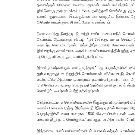
நினைத்துக் கொள்ள வேண்டியதுதான். மிகச் சமீபத்தில் மட்
இன்னொரு குழு நாமக்கல் பக்கம். தனித்தனி வெவ்வேறு குழு
உண்டு. குழுக்களை இயக்குகிறவர்கள் உள்ளூரில் இல்லை. அந்
அமெரிக்காவுக்கும் பரதேசம் போனவர்கள்தான்.
நிலம் காய்ந்து நிலத்தடி நீர் வற்றி ஊரே பாலையாகிக் கொ
அவர்கள். ஆட்களைத் திரட்டி, நிதி சேர்த்து, என்ன செய்ய
தொடர்பு கொண்டார்கள். ‘நீங்க இந்த மாதிரி வேலைகளைச்
இன்றைக்கு காங்கேயம் அருகில் மரவம்பாளையத்தில் ஐந்து ஏக்
மற்றொரு ஏரியைத் தூர் வாரியிருக்கிறார்கள்.
இரண்டு ஊர்களிலும் பணி முடிந்துவிட்டது. பேளுக்குறிச்சி ஏ
தூர் வாருவதுடன் நிறுத்திக் கொள்ளாமல் ஏரிக்கான நீர் சேகர
வழிகாட்டும் ஆவணம் ஒன்றையும் தயாரித்திருக்கிறார்கள். அ
நாளிலேயே பெருமழை பெய்து ஏரி நிரம்பியிருக்கிறது. தாம் சீர்பட
வேண்டும். அவர்கள் பெற்றிருக்கிறார்கள்.
அடுத்தகட்டமாக கொல்லிமலையில் இருக்கும் ஏரி ஒன்றை நோக்க
கொல்லிமலையிலிருந்து இறங்கும் நீர் இந்த ஏரியில் சேகரமாகிற
பேளுக்குறிச்சி வரை சுமாராக 1500 விவசாயிகள் பலன் அடைவ
எல்லாம் இருந்தால் சொல்லுங்க’ என்பதுதான் அவர்களின் கோ
இத்தகைய களப்பணியாளர்களிடம் பேசவும் கற்றுக் கொள்ளவும்