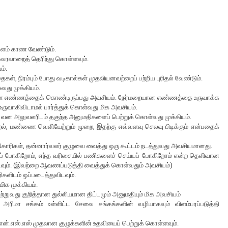
யாளம் காண வேண்டும்.
ன் வரலாறைத் தெரிந்து கொள்ளவும்.
ம்.
ாதைகள், நிரம்பும் போது வடிகால்கள் முதலியனவற்றைப் பற்றிய புரிதல் வேண்டும்.
ுவது முக்கியம்.
றையான எண்ணத்தைக் கொண்டிருப்பது அவசியம். நேர்மறையான எண்ணத்தை உருவாக்க
ருவாகிவிடாமல் பார்த்துக் கொள்வது மிக அவசியம்.
ட வன அலுவலரிடம் தகுந்த அனுமதிகளைப் பெற்றுக் கொள்வது முக்கியம்.
்றல், மண்ணை வெளியேற்றும் முறை, இதற்கு எவ்வளவு செலவு பிடிக்கும் என்பதைக்
காரிகள், தன்னார்வலர் குழுவை வைத்து ஒரு கூட்டம் நடத்துவது அவசியமானது.
்தப் போகிறோம், எந்த வரிசையில் பணிகளைச் செய்யப் போகிறோம் என்ற தெளிவான
ிடவும். (இவற்றை ஆவணப்படுத்தி வைத்துக் கொள்வதும் அவசியம்)
ிகளிடம் ஒப்படைத்துவிடவும்.
க முக்கியம்.
றுவது குறித்தான துல்லியமான திட்டமும் அனுமதியும் மிக அவசியம்
் அரிமா சங்கம் உள்ளிட்ட சேவை சங்கங்களின் வழியாகவும் விளம்பரப்படுத்தி
ி என்.எஸ்.எஸ் முதலான குழுக்களின் உதவியைப் பெற்றுக் கொள்ளவும்.