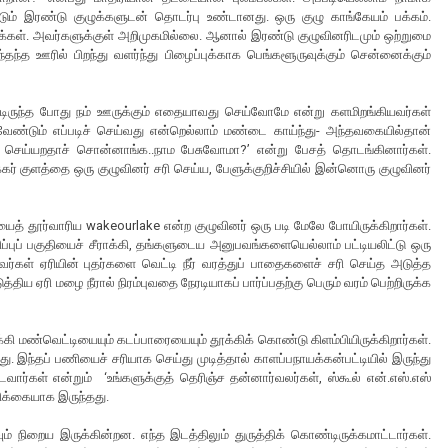
டும் இரண்டு குழுக்களுடன் தொடர்பு உண்டானது. ஒரு குழு காங்கேயம் பக்கம்.
க்கள். அவர்களுக்குள் அறிமுகமில்லை. ஆனால் இரண்டு குழுவினரிடமும் ஒற்றுமை
தந்த ஊரில் பிறந்து வளர்ந்து பிழைப்புக்காக பெங்களூருவுக்கும் சென்னைக்கும்
ண்டிருந்த போது நம் ஊருக்கும் எதையாவது செய்வோமே என்று களமிறங்கியவர்கள்
 வேண்டும் எப்படிச் செய்வது என்றெல்லாம் மண்டை காய்ந்து- அந்தவகையில்தான்
 செய்யறதாச் சொன்னாங்க..நாம பேசுவோமா?’ என்று பேசத் தொடங்கினார்கள்.
கர் குளத்தை ஒரு குழுவினர் சரி செய்ய, பேளுக்குறிச்சியில் இன்னொரு குழுவினர்
ரியைத் தூர்வாரிய wakeourlake என்ற குழுவினர் ஒரு படி மேலே போயிருக்கிறார்கள்.
ிப்புப் பகுதியைச் சீராக்கி, தங்களுடைய அனுபவங்களையெல்லாம் பட்டியலிட்டு ஒரு
வர்கள் ஏரியின் புதர்களை வெட்டி நீர் வரத்துப் பாதைகளைச் சரி செய்த அடுத்த
ுத்திய ஏரி மழை நீரால் நிரம்புவதை நேரடியாகப் பார்ப்பதற்கு பெரும் வரம் பெற்றிருக்க
ி மண்வெட்டியையும் கடப்பாரையையும் தூக்கிக் கொண்டு கிளம்பியிருக்கிறார்கள்.
து. இந்தப் பணியைச் சரியாக செய்து முடித்தால் காளப்பநாயக்கன்பட்டியில் இருந்து
ார்கள் என்றும் ‘உங்களுக்குத் தெரிஞ்ச தன்னார்வலர்கள், ஸ்கூல் என்.எஸ்.எஸ்
ரிக்கையாக இருந்தது.
 நிறைய இருக்கின்றன. எந்த இடத்திலும் துருத்திக் கொண்டிருக்கமாட்டார்கள்.