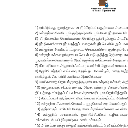
1) ஏரி அல்லது குளத்துக்கான நீர்ப்பிடிப்புப் பகுதிகளை அடை
2) உள்ளூர்வாசிகளிடமும் மூத்தவர்களிடமும் பேசி நீர் நிலையி
3) நீர் நிலையின் கொள்ளவைத் தெரிந்து ஐத்திருப்பதும் அவசிய
4) நீர் நிலைக்கான நீர் வரத்துப் பாதைகள், நீர் வெளியேறும் ப
5) உள்ளூர்வாசிகளிடம் நம்முடைய செயல்பாடுகள் குறித்துப் பேச
6) உள்ளூர் மக்கள் நம்முடைய செயல்பாடு குறித்து நேர்ம
முடியவில்லையென்றாலும் அவர்களுக்கு எதிர்மறைச் சிந்தனை உ
7) கிராமநிர்வாக அலுவலர்/வட்டார வளர்ச்சி அலுவலர்/மாவட்
8) ஜேசிபி எந்திரம் எவ்வளவு நேரம் ஓட வேண்டும், மனித ஆற
கணித்துக் கொண்டு பணியை ஆரம்பிக்கவும்.
9) பணிகளைத் தொடங்குவதற்கு முன்பாக உள்ளூர் மக்கள், அதி
10) நம்முடையத் திட்டம் என்ன, அதை எவ்வாறு செயல்படுத
திட்டத்தை சம்பந்தப்பட்டவர்கள் அனைவரிடமும் தெரிவித்துவ
11) திட்டப்பணி குறித்தான விவரங்களை சம்பந்தப்பட்ட அதிகார
12) உள்ளூர்வாசிகளைக் கொண்ட குழுவொன்றை அமைப்பதும் மி
13) தூர்வாரும் பணியின் போது கிடைக்கும் மண்ணை வெளியேற்
14) உள்ளூரில் பதாகைகள், துண்டுச்சீட்டுகள் வழியாகவும
மக்களிடையே விழிப்புணர்வை உண்டாக்கவும்
15) அக்கம்பக்கத்து கல்லூரிகள்/பள்ளிகளிடம் தெரியப்படுத்த