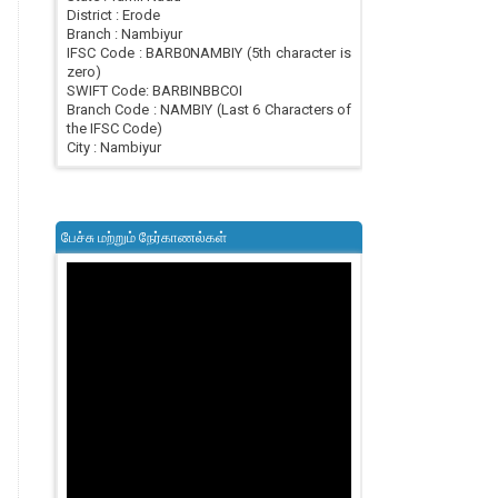
District : Erode
Branch : Nambiyur
IFSC Code : BARB0NAMBIY (5th character is
zero)
SWIFT Code: BARBINBBCOI
Branch Code : NAMBIY (Last 6 Characters of
the IFSC Code)
City : Nambiyur
பேச்சு மற்றும் நேர்காணல்கள்