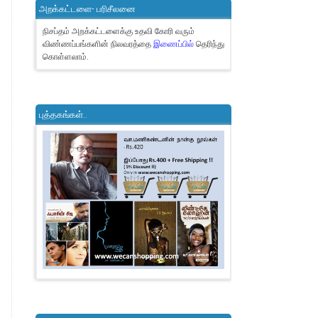
அறக்கட்டளை- பரிசீலனை
நிசப்தம் அறக்கட்டளைக்கு உதவி கோரி வரும்
விண்ணப்பங்களின் நிலவரத்தை
இணைப்பில்
தெரிந்து
கொள்ளலாம்.
புத்தகங்கள்..