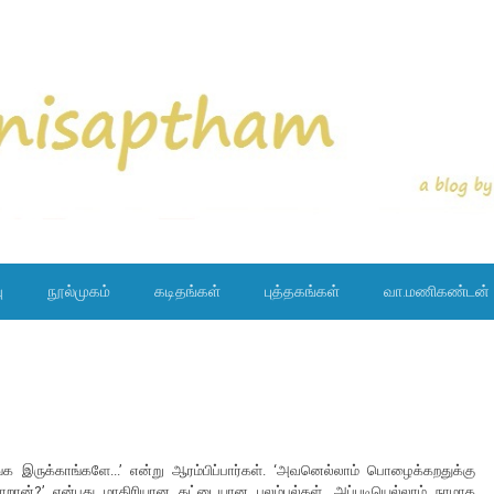
ு
நூல்முகம்
கடிதங்கள்
புத்தகங்கள்
வா.மணிகண்டன்
்க இருக்காங்களே...’ என்று ஆரம்பிப்பார்கள். ‘அவனெல்லாம் பொழைக்கறதுக்கு
ான்?’ என்பது மாதிரியான தட்டையான புலம்பல்கள். அப்படியெல்லாம் நாமாக