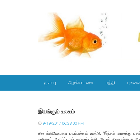
SKIP TO CONTENT
முகப்பு
அறக்கட்டளை
பத்தி
புனைவ
இயங்கும் உலகம்
9/19/2017 06:38:00 PM
சில க்ளிஷேவான புலம்பல்கள் உண்டு. ‘இந்தக் காலத்து பசங
பரதேசம் போய்ட்டான்..ஊரைப்பத்தி அவன் நினைக்கவா போற