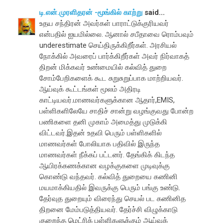
டி.என்.முரளிதரன் -மூங்கில் காற்று
said...
உதய சந்திரன் அவர்கள் பாராட்டுக்குரியவர்
என்பதில் ஐயமில்லை. ஆனால் சபீதாவை ரொம்பவும்
underestimate செய்திருக்கிறீர்கள். அரசியல்
நோக்கில் அவரைப் பார்க்கிறீர்கள் அவர் நிர்வாகத்
திறன் மிக்கவர் உண்மையில் கல்வித் துறை
சோம்பேறிகளைக் கூட சுறுசுறுப்பாக மாற்றியவர்.
ஆய்வுக் கூட்டங்கள் மூலம் அதிரடி
காட்டியவர்.மாணவர்களுக்கான ஆதார்,EMIS,
பள்ளிகளிலேயே சாதிச் சான்று வழங்குவது போன்ற
பணிகளை தனி முகாம் அமைத்து முடுக்கி
விட்டவர்.இதன் உதவி பெரும் பள்ளிகளில்
மாணவர்கள் போலியாக பதிவில் இருந்த
மாணவர்கள் நீக்கப் பட்டனர். தேங்கிக் கிடந்த
ஆயிரக்கணக்கான வழக்குகளை முடிவுக்கு
கொண்டு வந்தவர். கல்வித் துறையை கணினி
மயமாக்கியதில் இவருக்கு பெரும் பங்கு உண்டு.
தேர்வுத துறையும் விரைந்து செயல் பட கணினித
திறனை மேம்படுத்தியவர். தேர்ச்சி விழுக்காடு
குறைந்த மெட்ரிக் பள்ளிகளுக்கும் ஆய்வுக்