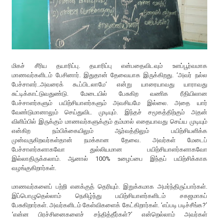
மிகச் சீரிய தயாரிப்பு. தயாரிப்பு என்பதைவிடவும் உளப்பூர்வமாக
மாணவர்களிடம் பேசினார். இதுதான் தேவையாக இருக்கிறது. ‘அவர் நல்ல
பேச்சாளர்..அவரைக் கூப்பிடலாமே’ என்று யாரையாவது யாராவது
சுட்டிக்காட்டுவதுண்டு. மேடையில் பேசுகிற வணிக ரீதியிலான
பேச்சாளர்களும் பயிற்சியாளர்களும் அவசியமே இல்லை. அதை யார்
வேண்டுமானாலும் செய்துவிட முடியும். இந்தச் சமூகத்திற்கும் அதன்
விளிம்பில் இருக்கும் மாணவர்களுக்கும் தம்மால் எதையாவது செய்ய முடியும்
என்கிற நம்பிக்கையிலும் ஆர்வத்திலும் பயிற்சியளிக்க
முன்வருகிறவர்கள்தான் நமக்கான தேவை. அவர்கள் மேடைப்
பேச்சாளர்களாகவோ துல்லியமான பயிற்சியாளர்களாகவோ
இல்லாதிருக்கலாம். ஆனால் 100% உழைப்பை இந்தப் பயிற்சிக்காக
வழங்குகிறார்கள்.
மாணவர்களைப் பற்றி எனக்குத் தெரியும். இறுக்கமாக அமர்ந்திருப்பார்கள்.
இப்பொழுதெல்லாம் நெகிழ்ந்து பயிற்சியாளர்களிடம் சகஜமாகப்
பேசுகிறார்கள். அவர்களிடம் கேள்விகளைக் கேட்கிறார்கள். ‘எப்படி படிச்சீங்க?’
‘என்ன பிரச்சினைகளைச் சந்தித்தீர்கள்?’ என்றெல்லாம் அவர்கள்