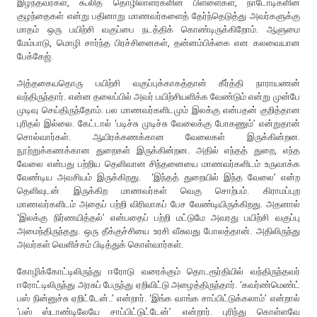
இழந்தவர்கள், கூலித் தொழிலாளர்களின் பிள்ளைகள், நாடோடிகளின்
குழந்தைகள் என்று பதினாறு மாணவர்களைத் தேர்ந்தெடுத்து அவர்களுக்கு
மாதம் ஒரு பயிற்சி வகுப்பை நடத்திக் கொண்டிருக்கிறோம். ஆளுமை
மேம்பாடு, மொழி சார்ந்த பிரச்சினைகள், தன்னம்பிக்கை என கலவையான
பேக்கேஜ்.
அத்தகையதொரு பயிற்சி வகுப்புக்காகத்தான் கீர்த்தி நாராயணன்
வந்திருந்தார். என்ன தலைப்பில் அவர் பயிற்சியளிக்க வேண்டும் என்று முன்பே
முடிவு செய்திருந்தோம். பல மாணவர்களிடமும் இலக்கு என்பதன் குறித்தான
புரிதல் இல்லை. கேட்டால் ‘படிச்சு முடிச்சு வேலைக்கு போகணும்’ என்றுதான்
சொல்வார்கள். ஆயிரக்கணக்கான வேலைகள் இருக்கின்றன.
நூற்றுக்கணக்கான துறைகள் இருக்கின்றன. அதில் எந்தத் துறை, எந்த
வேலை என்பது பற்றிய தெளிவான சிந்தனையை மாணவர்களிடம் உருவாக்க
வேண்டிய அவசியம் இருக்கிறது. ‘இந்தத் துறையில் இந்த வேலை’ என்ற
தெளிவுடன் இருக்கிற மாணவர்கள் வெகு சொற்பம். கிராமப்புற
மாணவர்களிடம் அதைப் பற்றி விரிவாகப் பேச வேண்டியிருக்கிறது. அதனால்
‘இலக்கு நிர்ணயித்தல்’ என்பதைப் பற்றி மட்டுமே அவரது பயிற்சி வகுப்பு
அமைந்திருந்தது. ஒரு தீக்குச்சியை உரசி வீசுவது போலத்தான். அதிலிருந்து
அவர்கள் வெளிச்சம் பிடித்துக் கொள்வார்கள்.
கோழிக்கோட்டிலிருந்து ஈரோடு வரைக்கும் தொடரூர்தியில் வந்திருந்தவர்
ஈரோட்டிலிருந்து அரசுப் பேருந்து ஏறிவிட்டு அழைத்திருந்தார். ‘கவர்ண்மெண்ட்
பஸ் நின்னுச்சு ஏறிட்டேன்..’ என்றார். ‘இங்க வாங்க சாப்பிட்டுக்கலாம்’ என்றால்
‘பஸ் ஸ்டாண்டிலேயே சாப்பிட்டுட்டேன்’ என்றார். புரிந்து கொள்ளவே