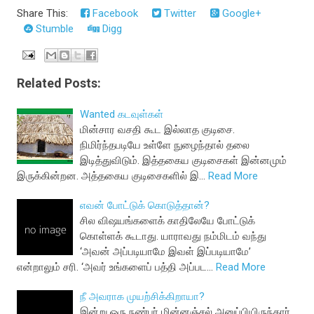
Share This:
Facebook
Twitter
Google+
Stumble
Digg
Related Posts:
Wanted கடவுள்கள்
மின்சார வசதி கூட இல்லாத குடிசை.
நிமிர்ந்தபடியே உள்ளே நுழைந்தால் தலை
இடித்துவிடும். இத்தகைய குடிசைகள் இன்னமும்
இருக்கின்றன. அத்தகைய குடிசைகளில் இ…
Read More
எவன் போட்டுக் கொடுத்தான்?
சில விஷயங்களைக் காதிலேயே போட்டுக்
கொள்ளக் கூடாது. யாராவது நம்மிடம் வந்து
‘அவன் அப்படியாமே இவள் இப்படியாமே’
என்றாலும் சரி. ‘அவர் உங்களைப் பத்தி அப்பட…
Read More
நீ அவராக முயற்சிக்கிறாயா?
இன்று ஒரு நண்பர் மின்னஞ்சல் அனுப்பியிருந்தார்.