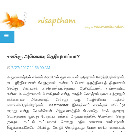
SKIP TO CONTENT
உனக்கு அவ்வளவு தெரியுமாய்யா?
7/27/2017 11:56:00 AM
அலுவலகத்தில் எங்கள் அணியில் ஒரு பையன் புதிதாகச் சேர்ந்திருக்கிறான்.
வட இந்தியாவைச் சேர்ந்தவன். கன்னடப் பெண் ஒருத்தியைத் திருமணம்
செய்து கொண்டு பாதிக்கன்னடத்தவன் ஆகிவிட்டான். என்னைவிட
கன்னடம் அதிகமாகப் பேசுகிறான் என்று காதில் கொஞ்சம் புகை வந்தாலும்
என்னையும் அவனையும் சேர்த்து ஒரு நிகழ்ச்சியை நடத்தச்
சொல்லியிருக்கிறார்கள். Toastmaster. இதெல்லாம் எனக்குச் சரிப்பட்டு
வராது என்று சொன்னேன். அலுவலகத்தில் பேசுவதே மிகக் குறைவு.
மொத்தமாக ஐம்பது பேர்தான் எங்கள் அலுவலகத்தில். பெண்கள் வெகு
குறைவு. கூட்டம் கூட்டமாகச் சென்று மதிய உணவை உண்பார்கள்.
இருக்கையிலேயே அமர்ந்து கோழி கொத்துவது போல மதிய உணவைக்