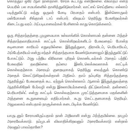
கொத்தும் ஒரே ஆள் நான்தான். சேரக் கூடாது என்றில்லை. விவாதம் என்ற
பெயரில் பல சமயங்களில் தாளித்துவிடுவார்கள். வாட்ஸப் செய்தியை எல்லாம்
படித்துவிட்டு வந்து ஒருவர் மோடி பிரமாதம் என்பார். இன்னொருவர்
மன்மோகன் சிங்தான் டாப் என்பார். விஷயம் தெரிந்து பேசுகிறவர்கள்
கிடைப்பது வரம். அப்படியானவர்கள் பேசினால் காது கொடுக்கலாம்.
ஒரு சித்தாந்தத்தை முழுமையாக உள்வாங்கிக் கொள்ளாமல் தன்னை அந்தச்
சித்தாந்தவாதியாகக் காட்டிக் கொள்கிறவர்களிடம் பேசுவதைப் போன்ற
கடினமான காரியம் எதுவுமில்லை. இந்துத்துவா, திராவிடம், பெரியாரியம்,
அம்பேத்கரியம் என்று எந்தச் சித்தாந்தமாக வேண்டுமானாலும் இருந்துவிட்டுப்
போகட்டும். அது பற்றிய விரிவான புரிதல் கொண்டவர்கள் அதைப் பற்றிப்
பேசுவதில் தவறில்லை. தம்மை இண்டலெக்சுவலாகக் காட்டிக்
கொள்வதற்காக அரையும் குறையுமாகத் தெரிந்து வைத்துக் கொண்டு
அதைக் கொட்டுகிறவர்கள்தான் அதிகம். தாம் நம்புகிற சித்தாந்தத்தை
ஆதரித்துப் பேசுவதைக் கூட ஏற்றுக் கொள்ளலாம். ஆனால் இந்துத்துவத்தை
ஆதரிக்கிறேன் பேர்வழி என்று இசுலாமியர்களைத் திட்டுவார்கள். தன்னைப்
பெரியாரிஸ்ட் என்று காட்டிக் கொள்வதற்காக முரட்டுத்தனமாக மதங்களின்
அத்தனை கூறுகளையும் எதிர்பார்கள். கூறு கெட்டதனமாகத் தெரியும்.
அலுவலகம் என்பதால் நாசூக்கைக் கடைபிடிக்க வேண்டும்.
யாருடனும் சேராமலிருப்பதால் நான் அறிவாளி என்று அர்த்தமில்லை. நாமும்
அரைவேக்காடு. நம்முடன் விவாதிக்கிறவனும் அரைவேக்காடு என்றால்
அவனும் பாவம்தானே?