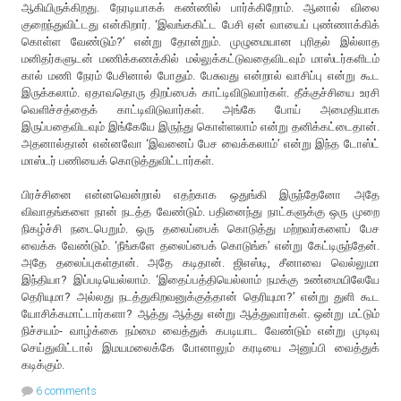
ஆகியிருக்கிறது. நேரடியாகக் கண்ணில் பார்க்கிறோம். ஆனால் விலை
குறைந்துவிட்டது என்கிறார். ‘இவங்ககிட்ட பேசி ஏன் வாயைப் புண்ணாக்கிக்
கொள்ள வேண்டும்?’ என்று தோன்றும். முழுமையான புரிதல் இல்லாத
மனிதர்களுடன் மணிக்கணக்கில் மல்லுக்கட்டுவதைவிடவும் மாஸ்டர்களிடம்
கால் மணி நேரம் பேசினால் போதும். பேசுவது என்றால் வாசிப்பு என்று கூட
இருக்கலாம். ஏதாவதொரு திறப்பைக் காட்டிவிடுவார்கள். தீக்குச்சியை உரசி
வெளிச்சத்தைக் காட்டிவிடுவார்கள். அங்கே போய் அமைதியாக
இருப்பதைவிடவும் இங்கேயே இருந்து கொள்ளலாம் என்று தனிக்கட்டைதான்.
அதனால்தான் என்னவோ ‘இவனைப் பேச வைக்கலாம்’ என்று இந்த டோஸ்ட்
மாஸ்டர் பணியைக் கொடுத்துவிட்டார்கள்.
பிரச்சினை என்னவென்றால் எதற்காக ஒதுங்கி இருந்தேனோ அதே
விவாதங்களை நான் நடத்த வேண்டும். பதினைந்து நாட்களுக்கு ஒரு முறை
நிகழ்ச்சி நடைபெறும். ஒரு தலைப்பைக் கொடுத்து மற்றவர்களைப் பேச
வைக்க வேண்டும். ‘நீங்களே தலைப்பைக் கொடுங்க’ என்று கேட்டிருந்தேன்.
அதே தலைப்புகள்தான். அதே கடிதான். ஜிஎஸ்டி, சீனாவை வெல்லுமா
இந்தியா? இப்படியெல்லாம். ‘இதைப்பத்தியெல்லாம் நமக்கு உண்மையிலேயே
தெரியுமா? அல்லது நடத்துகிறவனுக்குத்தான் தெரியுமா?’ என்று துளி கூட
யோசிக்கமாட்டார்களா? ஆத்து ஆத்து என்று ஆத்துவார்கள். ஒன்று மட்டும்
நிச்சயம்- வாழ்க்கை நம்மை வைத்துக் கபடியாட வேண்டும் என்று முடிவு
செய்துவிட்டால் இமயமலைக்கே போனாலும் கரடியை அனுப்பி வைத்துக்
கடிக்கும்.
6 comments