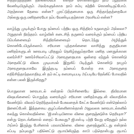
சித்தாந்தத்தின் தலைமையோ எதைச் சொன்னாலும் நாம் ஆதரிக்க
வேண்டியிருக்கும். அவர்களுக்காக நாம் கம்பு சுற்றிக் கொண்டிருப்போம்.
அதற்கான தேவை என்ன? முரட்டுத்தனமாக ஒரு சித்தாந்தத்தையோ
அல்லது ஒரு மனிதரையோ நம்ப வேண்டியதற்கான அவசியம் என்ன?
வாழ்ந்து முடிக்கும் போது நம்மைப் பற்றிய ஒரு சித்திரம் உருவாகும் அல்லவா?
அதுதான் நிரந்தரம். வாழ்வின் கடைசித் தருணம் வரைக்கும் நம்மைப் பற்றிய
பிம்பங்களையும் சித்திரங்களையும் தொடர்ந்து அழித்துக்
கொண்டேயிருக்கலாம். சரியான புத்தகங்களை வாசித்து தகுதியான
மனிதர்களுடன் உரையாடி புரிதலும் நெகிழ்தலும்தானே மனித மனதுக்கான
வளர்ச்சி? உணர்ச்சிவசப்பட்டு அரைகுறையாக ஒன்றை ஏற்றுக் கொண்டு
அதைவிட்டு விலக முடியாமல் இறுகிப் பிடித்துக் கொண்டு நாமும்
அரைகுறையாகவே இருந்தபடி நம்மைப் போன்ற சக அரைகுறை
எதிர்சித்தாந்தவாதியுடன் தம் கட்டி களமாடியபடி அப்படியே தேங்கிப் போவதில்
என்ன பலன் இருக்கிறது?
பொதுவான உரையாடல் என்றால் பிரச்சினையே இல்லை. தீவிரமான
விஷயங்களைப் பொறுத்த வரைக்கும் சரியான மனிதர்களுடன் விவாதிக்க
வேண்டும். விவரம் தெரிந்தவர்கள் பேசுவதைக் கேட்க வேண்டும் என்றெல்லாம்
நினைப்பேன். இத்தகைய குழப்பங்களினால்தான் அலுவலக உரையாடல்களில்
கலந்து கொள்வதில்லை. ‘ஜி.எஸ்.டியினால விலை குறைஞ்சுடுச்சு தெரியுமா?’
என்று தொடங்கினால் எதைப் பேசுவது? ஜி.எஸ்.டி பற்றி வேறு ஏதேனும் நல்ல
அம்சம் இருந்து பேசினால் பரவாயில்லை. விலை குறைந்துவிட்டது என்றால்
எப்படி நம்புவது? பதினெட்டு ரூபாயிலிருந்த காபி பத்தொன்பது ரூபாய்