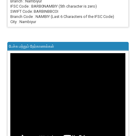
Branch : Nambiyur
IFSC Code : BARB0NAMBIY (5th character is zero)
SWIFT Code: BARBINBBCOI
Branch Code : NAMBIY (Last 6 Characters of the IFSC Code)
City : Nambiyur
பேச்சு மற்றும் நேர்காணல்கள்