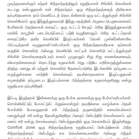
முடிந்தவரைக்கும் எந்தச் சித்தாந்தத்திலும் உறுதியாகச் சிக்கிக் கொள்ளக்
கூடாது என்பதுதான் என் சித்தாந்தம். ஒரு சித்தாந்தத்தைத் தீவிரமாக
நம்புகிறவனாக நாம் வெளிப்படத் தொடங்கினால் ஒரு வட்டத்துக்குள் சிக்கிக்
கொள்வோம். ஒரு இந்துத்துவவாதி இந்து மதத்தின் அருமை பெருமைகளைப்
பேசினால் அதற்காகக் கைதட்ட ஒரு கூட்டம் சேரும். அதே இந்துத்துவவாதி
மாலிக் காபூரின் படையெடுப்பைப் பற்றி எழுதினாலும் அதே கூட்டம்தான்
கைதட்டுமே தவிர வெளியில் இருப்பவர்கள் ‘அவன் முஸ்லீம்ன்னாவே
அப்படித்தான் எழுதுவான்’என்பார்கள். ஒரு சித்தாந்தவாதியாக தம்மைக்
கருதிக் கொண்டு அல்லது வெளியில் காட்டிக் கொண்டு வட்டத்துக்குள்
சிக்கிக் கொள்வதைவிடவும் காலம் முழுவதும் சிறு சிறு சலனங்களையும்,
விவாதங்களையும் தொடர்ந்து உருவாக்கி அது பற்றிய எதிர்கருத்துக்களை
திறந்த மனதுடன் ஏற்றுக் கொண்டு தேவைப்படுகிற இடங்களில் தம்முடைய
கருத்துக்களை மாற்றிக் கொள்ளவும் தயங்காதவனாக இருப்பதுதான்
சமூகத்தில் நம்முடைய இருப்புக்கான அர்த்தத்தை உருவாக்குகிறது என்று
உறுதியாக நம்புகிறேன்.
இப்படி இருந்தால் ‘இன்னைக்கு ஒரு பேச்சு..நாளைக்கு ஒரு பேச்சு’என்பார்கள்.
சொல்லிவிட்டுப் போகட்டும். அதுவொன்றும் தவறில்லை. வாழ்க்கை அதன்
போக்கில் போவதுதான் சரி. அந்தந்தத் தருணத்தில் எவையெல்லாம்
மனதுக்குச் சரி என்று தோன்றுகிறதோ அதைப் பின்பற்றிக் கொள்ளலாம். நம்
மனம் சரி என்று சொல்வதைப் பின்பற்றுவதில் ஒரு செளகரியம் இருக்கிறது.
Comfort zone. ஒரு சித்தாந்தத்தை உறுதியாகப் பின்பற்றினால் அதே
சித்தாந்தத்தைப் பின்பற்றும் சக கொள்கையாளரோ அல்லது அந்தச்