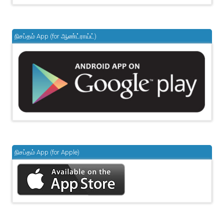
நிசப்தம் App (for ஆண்ட்ராய்ட்)
நிசப்தம் App (for Apple)