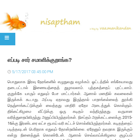
SKIP TO CONTENT
எப்படி சார் சமாளிக்குறாங்க?
5/17/2017 03:45:00 PM
பொதுவாக இரவு நேரங்களில் எழுதுவது வழக்கம். ஓட்டத்தில் எங்கேயாவது
தடைபட்டால் இணையத்தைத் துழாவலாம். புத்தகத்தைப் புரட்டலாம்.
குறுக்கே யாரும் எதுவும் பேச மாட்டார்கள். ஆனால் மனதில் கவலைகள்
இருக்கக் கூடாது. அப்படி ஏதாவது இருந்தால் பாறாங்கல்லைத் தூக்கி
நெஞ்சாங்கூட்டுக்குள் வைத்தது மாதிரி ஏதோ அடைத்துக் கொள்ளும்.
திங்கட்கிழமை வீட்டுக்கு ஒரு கடிதம் வந்திருந்தது. வருமான
வரித்துறையிலிருந்து அனுப்பியிருந்தார்கள். நிசப்தம் அறக்கட்டளைக்கு 2015-
16க்கு இரண்டரை லட்ச ரூபாய் வரி கட்டச் சொல்லியிருந்தார்கள். கடிதத்தைப்
படித்தவுடன் பெரிதாக எதுவும் தோன்றவில்லை. ஏதேனும் தவறாக இருக்கும்
என்று நினைத்துக் கொண்டேன். ஆனால் செவ்வாய்க்கிழமை குழப்பம்