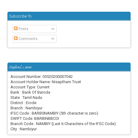
Subscribe To
Posts
Comments
அறக்கட்டளை
Account Number: 05520200007042
Account Holder Name: Nisaptham Trust
Account Type: Current
Bank : Bank Of Baroda
State : Tamil Nadu
District : Erode
Branch : Nambiyur
IFSC Code : BARB0NAMBIY (5th character is zero)
SWIFT Code: BARBINBBCOI
Branch Code : NAMBIY (Last 6 Characters of the IFSC Code)
City : Nambiyur