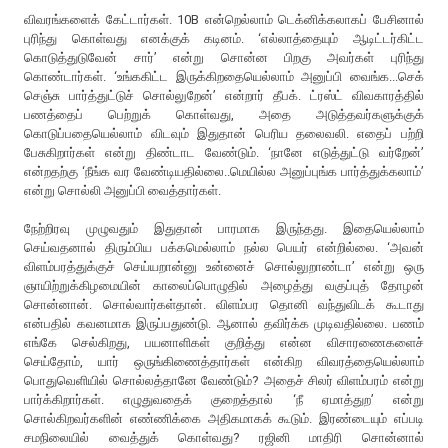
விவரங்களைக் கேட்டார்கள். 10B என்றெல்லாம் டெக்னிக்கலாகப் பேசினால்
புரிந்து கொள்வது எனக்குக் கடினம். ‘எல்லாத்தையும் ஆடிட்டர்கிட்ட
கொடுத்துடுவேன் சார்’ என்று சொன்ன பிறகு அவர்கள் புரிந்து
கொண்டார்கள். ‘உங்ககிட்ட இருக்கிறதையெல்லாம் அனுப்பி வைங்க...செக்
செஞ்சு பார்த்துட்டுச் சொல்லுறேன்’ என்றார் தீபக். ட்ரஸ்ட் விவகாரத்தில்
பணத்தைப் பெற்றுக் கொள்வது, அதை அடுத்தவர்களுக்குக்
கொடுப்பதையெல்லாம் விடவும் இதுதான் பெரிய தலைவலி. எதைப் பற்றி
பேசுகிறார்கள் என்று திண்டாட வேண்டும். ‘நானே எடுத்துட்டு வர்றேன்’
என்றதற்கு ‘நீங்க வர வேண்டியதில்லை..மெயில்ல அனுப்புங்க பார்த்துக்கலாம்’
என்று சொல்லி அனுப்பி வைத்தார்கள்.
நேற்றிரவு முழுவதும் இதுதான் பாரமாக இருந்தது. இதையெல்லாம்
செய்வதனால் திரும்பிய பக்கமெல்லாம் நல்ல பெயர் என்றில்லை. ‘அவன்
விளம்பரத்துக்குச் செய்யறான்னு உன்னைச் சொல்லுறாண்டா’ என்று ஒரு
ஞாயிற்றுக்கிழமையின் காலைப்பொழுதில் அழைத்து வகுப்புத் தோழன்
சொன்னான். சொல்வார்கள்தான். விளம்பர தொனி வந்துவிடக் கூடாது
என்பதில் கவனமாக இருப்பதுண்டு. ஆனால் தவிர்க்க முடிவதில்லை. பணம்
எங்கே செல்கிறது, பயனாளிகள் குறித்து என்ன விசாரணைகளைச்
செய்தோம், யார் ஒருங்கிணைத்தார்கள் என்கிற விவரத்தையெல்லாம்
பொதுவெளியில் சொல்லத்தானே வேண்டும்? அதைச் சிலர் விளம்பரம் என்று
பார்க்கிறார்கள். எழுதுவதைக் குறைத்தால் ‘நீ ஏமாத்துற’ என்று
சொல்கிறவர்களின் எண்ணிக்கை அதிகமாகக் கூடும். இரண்டையும் எப்படி
சமநிலையில் வைத்துக் கொள்வது? ரஜினி மாதிரி சொன்னால்