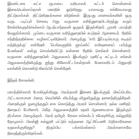
இரண்டரை லட்ச ரூபாயை வரியாகக் கட்டச் சொன்னால்
இவையெல்லாம்தான் மனதில் ஓடுகிறது. யாராவது எங்கேயாவது
திட்டுவார்கள். திட்டுகிறவர்களை விடுங்கள். இருபது மாணவர்களின் ஒரு
வருட படிப்புச் செலவு அது. வருமான வரித்துறையிடமிருந்து வரும்
கேள்விகளுக்கெல்லாம் ஆபத்பாந்தவன் ஒருவர் இருக்கிறார். முரளி. பரமத்தி
வேலூர்க்காரர். மும்பை வருமான வரித்துறையில் கூடுதல் ஆணையர். நேரில்
சந்தித்ததில்லை. வழிகாட்டிவிடுவார். அழைத்து ‘சார் இப்படியொரு கடிதம்
வந்திருக்கு’ என்றேன். ‘பெங்களூரில் ஜாய்ண்ட் கமிஷனரைப் பார்த்து
பேசுங்கள்’ என்று சொல்லிவிட்டு என்னை நேரில் செல்லச் சொன்னார்.
வருமான வரித்துறையின் அலுவலகம் இயங்கும் யுனிட்டி கட்டிடம் எங்கள்
அலுவலகத்திலிருந்து ஐந்து கிலோமீட்டர்கள்தான். மேலாளரிடம் அனுமதி
வாங்கிக் கொண்டு கிளம்பிச் சென்றேன்.
இந்தர் சோலங்கி.
மராத்திக்காரர் போலிருக்கிறது. அவர்தான் இணை இயக்குநர். மிகப்பெரிய
அட்டகாசமான அறை. வெயிலில் வியர்த்து விறுவிறுத்து நனைந்திருந்தேன்.
அறைக்குள் நுழைந்ததும் கை கொடுத்து அமரச் சொன்னார். நல்ல மனிதர்.
நிறையப் பேசினார். அதே அலுவலகத்தில் உதவி ஆணையராக இருக்கும்
தீபக்கை அழைத்தார். அவர் தமிழர். கேரள கலெக்டர் உமேஷூக்கு கல்லூரித்
தோழராம். பிஎஸ்ஜி கல்லூரி மட்டும் எத்தனை ஆட்சிப்பணி அதிகாரிகளை
உருவாக்குகிறது? திரும்பிய பக்கமெல்லாம் அவர்களாகவே
நிறைந்திருக்கிறார்கள்.