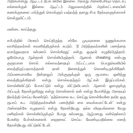
அதிகமானது. ஆடிட்டர் தீபக் ஊரில் இல்லை. அவரது அலைபேசியும் தொடர்பு
எல்லைக்குள் இல்லை. ஆடிட்டர் அலுவலகத்தில் அறக்கட்டளையின்
கணக்குகளை பார்த்துக் கொள்ளும் யஷ்வந்த் தனது சி.ஏ தேர்வுகளுக்காகச்
சென்றுவிட்டார்.
மண்டை காய்ந்தது.
சமீபத்தில் பிரசுரம் செய்திருந்த சர்வே முடிவுகளை நுணுக்கமாக
வாசித்தவர்கள் கவனித்திருக்கக் கூடும். ‘நீ அடுத்தவர்களின் பணத்தை
ஏமாற்றுவதாக உள்மனம் சொல்கிறது’ என்று ஒருவர் எழுதியிருந்தார்.
ஒரேயொரு ஆள்தான் சொல்லியிருந்தார். ஆனால் cheating என்பது
குரூரமான சொல். எல்லாவற்றையும் அப்பட்டமாக பொதுவெளியில்
வைத்திருப்பதாகத்தான் நான் நினைத்துக் கொண்டிருக்கிறேன்.
அம்மணமாகவே நின்றாலும் அக்குளுக்குள் ஒரு ரூபாயை ஒளித்து
வைத்திருக்கிறான் என்று சொல்வதற்கும் ஆட்கள் இருப்பார்கள்.
சொல்லிவிட்டுப் போகட்டும் என்று விட்டுவிடலாம். ஆனால் ஓராளுக்கு
அப்படித் தோன்றுகிறது என்று சொன்னால் ஏன் என்று யோசித்து அதையும்
நிவர்த்தி செய்ய வேண்டும். ‘தற்கொலை கூட செய்து கொள்வேனே தவிர ஒரு
ரூபாய் கூட அடுத்தவர்களின் பணத்தில் கை வைக்கமாட்டேன்’ என்று
அன்றைக்கே எழுதலாம் என்று தோன்றியது. நல்ல விஷயங்களை வேறு
மனிதர்கள் சொல்லியிருக்கும் போது உள்மனது, ஆழ்மனது என்றெல்லாம்
பேசுகிற பேச்சுக்களைக் ஹைலைட் செய்ய வேண்டியதில்லை எனத்
தோன்றியது. விட்டுவிட்டேன்.