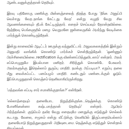
ஆண்டவனுக்குத்தான் தெரியும்.
இரவு பதினோரு மணிக்கு மின்னஞ்சலைத் திறந்த போது ‘நீங்க அனுப்பி
வெச்சது வேற..நாங்க கேட்டது வேற’ என்று எழுதி வேறு சில
ஆவணங்களையும் தீபக் கேட்டிருந்தார். எதைச் செய்யவும் தோன்றவில்லை.
நேற்றிரவு பெங்களூரில் மழை. வெறுமனே ஜன்னலருகில் அமர்ந்து வேடிக்கை
பார்த்துக் கொண்டிருந்தேன்.
இன்று காலையில் ஆடிட்டர் ஊருக்கு வந்துவிட்டார். அலுவகலகத்தில் இன்றும்
அனுமதி வாங்கிக் கொண்டு பார்க்கச் சென்றிருந்தேன். ‘ஒண்ணும்
பிரச்சினையில்லை..rectification க்கு விண்ணப்பித்துவிடலாம்’ என்றார். அவர்
எப்பொழுதுமே இயல்பான மனிதர். சிரித்துக் கொண்டே பேசுவார்.
அவர்களுக்கு இதெல்லாம் துரும்பு மாதிரி. நமக்கு அப்படியா?. எறும்பு தலை
மீது வைக்கப்பட்ட பனம்பழம் மாதிரி. கண்டதும் மண்டைக்குள் ஓடும்.
இப்பொழுதுதான் கொஞ்சம் தெளிவாகியிருக்கிறது.
‘மத்தவங்க எப்படி சார் சமாளிக்குறாங்க?’ என்றேன்.
‘எல்லாத்தையும் தலையோட நிறுத்திக்குங்க...நெஞ்சுக்கு கொண்டு
போனீங்கன்னா கஷ்டமாத்தான் தெரியும்’ என்றார். ஆயிரம்
அர்த்தங்கள். குடும்பம் தவிர வேறு எதையுமே மனதுக்கு எடுத்துச் செல்லக்
கூடாது. வேலை, சமூகம் என்று வீட்டுக்கு வெளியில் இருப்பதையெல்லாம்
தலையோடு நிறுத்துவதுதான் அறிவுடைமை. நெஞ்சுக்கு எடுத்துச் சென்றால்
சிரமம்தான்.