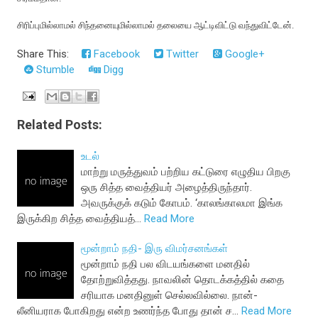
சிரிப்புமில்லாமல் சிந்தனையுமில்லாமல் தலையை ஆட்டிவிட்டு வந்துவிட்டேன்.
Share This:
Facebook
Twitter
Google+
Stumble
Digg
Related Posts:
உடல்
மாற்று மருத்துவம் பற்றிய கட்டுரை எழுதிய பிறகு
ஒரு சித்த வைத்தியர் அழைத்திருந்தார்.
அவருக்குக் கடும் கோபம். ‘காலங்காலமா இங்க
இருக்கிற சித்த வைத்தியத்…
Read More
மூன்றாம் நதி- இரு விமர்சனங்கள்
மூன்றாம் நதி பல விடயங்களை மனதில்
தோற்றுவித்தது. நாவலின் தொடக்கத்தில் கதை
சரியாக மனதினுள் செல்லவில்லை. நான்-
லீனியராக போகிறது என்ற உணர்ந்த போது தான் ச…
Read More