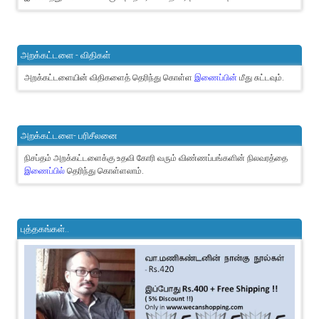
அறக்கட்டளை - விதிகள்
அறக்கட்டளையின் விதிகளைத் தெரிந்து கொள்ள
இணைப்பின்
மீது சுட்டவும்.
அறக்கட்டளை- பரிசீலனை
நிசப்தம் அறக்கட்டளைக்கு உதவி கோரி வரும் விண்ணப்பங்களின் நிலவரத்தை
இணைப்பில்
தெரிந்து கொள்ளலாம்.
புத்தகங்கள்..