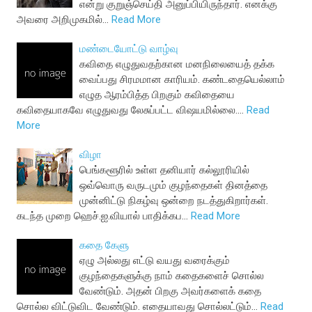
என்று குறுஞ்செய்தி அனுப்பியிருந்தார். எனக்கு
அவரை அறிமுகமில்…
Read More
மண்டையோட்டு வாழ்வு
கவிதை எழுதுவதற்கான மனநிலையைத் தக்க
வைப்பது சிரமமான காரியம். கண்டதையெல்லாம்
எழுத ஆரம்பித்த பிறகும் கவிதையை
கவிதையாகவே எழுதுவது லேசுப்பட்ட விஷயமில்லை.…
Read
More
விழா
பெங்களூரில் உள்ள தனியார் கல்லூரியில்
ஒவ்வொரு வருடமும் குழந்தைகள் தினத்தை
முன்னிட்டு நிகழ்வு ஒன்றை நடத்துகிறார்கள்.
கடந்த முறை ஹெச்.ஐ.வியால் பாதிக்கப…
Read More
கதை கேளு
ஏழு அல்லது எட்டு வயது வரைக்கும்
குழந்தைகளுக்கு நாம் கதைகளைச் சொல்ல
வேண்டும். அதன் பிறகு அவர்களைக் கதை
சொல்ல விட்டுவிட வேண்டும். எதையாவது சொல்லட்டும்…
Read