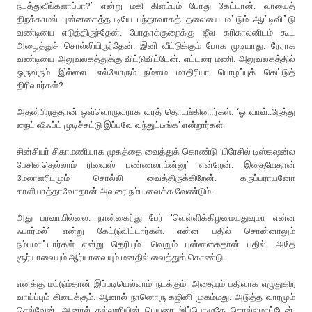
நடத்துவீங்களாப்பா?’ என்று மகி கிளம்பும் போது கேட்டான். வாயைத்
திறக்காமல் புன்னகைத்தபடியே பந்தாவாகத் தலையை மட்டும் ஆட்டிவிட்டு
வண்டியை எடுத்திருந்தேன். போதாக்குறைக்கு ஜீவ கரிகாலனிடம் கூட
அழைத்துச் சொல்லியிருந்தேன். இனி வீட்டுக்கும் போக முடியாது. நேராக
வண்டியை அலுவலகத்துக்கு விட்டுவிட்டேன். எட்டரை மணி. அலுவலகத்தில்
ஒருவரும் இல்லை. எல்லோரும் நம்மை மாதிரியா பொழப்புக் கெட்டுத்
திரிவார்கள்?
அதன்பிறகுதான் ஒவ்வொருவராக வரத் தொடங்கினார்கள். ‘ஓ வாவ்..நேத்து
நைட் ஷிஃப்ட் முடிச்சுட்டு இப்பவே வந்துட்டீங்க’ என்றார்கள்.
சின்சியர் சிகாமணியாக முகத்தை வைத்துக் கொண்டு ‘பிரேசில் டிஸ்கஷன்ல
பேசினதெல்லாம் ரிவைஸ் பண்ணலாம்ன்னு’ என்றேன். இதையேதான்
மேலாளரிடமும் சொல்லி வைத்திருக்கிறேன். கருப்பராயனோ
காளியாத்தாவோதான் அவரை நம்ப வைக்க வேண்டும்.
அது பரவாயில்லை. நான்கைந்து பேர் ‘வெள்ளிக்கிழமையதுவுமா என்ன
ஃபார்மல்’ என்று கேட்டுவிட்டார்கள். என்ன பதில் சொன்னாலும்
நம்பமாட்டார்கள் என்று தெரியும். வெறும் புன்னகைதான் பதில். அதே
சூர்யாவையும் ஆர்யாவையும் மனதில் வைத்துக் கொண்டு.
எனக்கு மட்டும்தான் இப்படியெல்லாம் நடக்கும். அதையும் பதிவாக எழுதுகிற
வாய்ப்பும் கிடைக்கும். ஆனால் நானொரு கஜினி முகம்மது. அடுத்த வாரமும்
செல்வேன். ஆனால் கல்லூரியின் பெயரை இப்பொழுதே சொல்லமாட்டேன்.