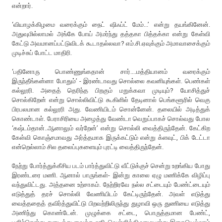
என்றார்.
‘வியாழக்கிழமை வரைக்கும் நைட் ஷிஃப்ட் மேம்...’ என்று தயங்கினேன்.
அதுவுமில்லாமல் அங்கே போய் அமர்ந்து தத்தகா பித்தக்கா என்று கேள்வி
கேட்டு அவமானப்பட்டுவிடக் கூடாதல்லவா? எம்.சி.ஏவுக்கும் அமாவாசைக்கும்
முடிச்சுப் போட்ட மாதிரி.
‘பதினோரு பொண்ணுங்கதான் சார்....மத்தியானம் வரைக்கும்
இருந்தீங்கன்னா போதும்’ - இரண்டாவது சொல்லை கவனியுங்கள். பெண்கள்
கல்லூரி. அதைத் தெரிந்த பிறகும் மறுக்கவா முடியும்? யோசித்துச்
சொல்கிறேன் என்று சொல்லிவிட்டு கூகிளில் தேடினால் பெங்களூரில் வெகு
பிரபலமான கல்லூரி அது. வேணியிடம் சொன்னேன். தலையில் அடித்துக்
கொண்டாள். பேராசிரியை அழைத்து வேண்டா வெறுப்பாகச் சொல்வது போல
‘கஷ்டம்தான்..ஆனாலும் வர்றேன்’ என்று சொல்லி வைத்திருந்தேன். கேட்கிற
கேள்வி கொஞ்சமாவது அர்த்தமாக இருக்கட்டும் என்று க்ளவுட், பிக் டேட்டா
என்றெல்லாம் சில தலைப்புகளையும் புரட்டி வைத்திருந்தேன்.
நேற்று போர்த்துக்கீசிய படம் பார்த்துவிட்டு வீட்டுக்குச் சென்று உறங்கிய போது
இரண்டரை மணி. ஆனால் பாருங்கள்- இன்று காலை ஏழு மணிக்கே விழிப்பு
வந்துவிட்டது. அத்தனை உற்சாகம். நேற்றிரவே நல்ல சட்டையும் பேண்ட்டையும்
எடுத்துத் தரச் சொல்லி வேணியிடம் கேட்டிருந்தேன். அவள் எடுத்து
வைத்ததைத் தவிர்த்துவிட்டு பிறவற்றிலிருந்து துழாவி ஒரு துணியை எடுத்து
அணிந்து கொண்டேன். முழுக்கை சட்டை, பொருத்தமான பேண்ட்,