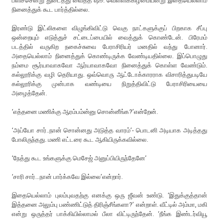
பளிச்சென்று துடைத்து வைத்த ஷூ. வெள்ளிக்கிழமையன்று இதையெல்லாம்
நினைத்துக் கூட பார்த்தில்லை.
இரண்டு இட்லிகளை விழுங்கிவிட்டு வெகு நாட்களுக்குப் பிறகாக சீப்பு
ஒன்றையும் எடுத்துச் சட்டைப்பையில் வைத்துக் கொண்டேன். பிரேமம்
படத்தில் வருகிற நகைச்சுவை பேராசிரியர் மனதில் வந்து போனார்.
அதையெல்லாம் நினைத்துக் கொண்டிருக்க வேண்டியதில்லை. இப்பொழுது
நம்மை சூர்யாவாகவோ ஆர்யாவாகவோ நினைத்துக் கொள்ள வேண்டும்.
கல்லூரிக்கு வழி தெரியாது. ஒவ்வொரு ஆட்டோக்காரராக விசாரித்துபடியே
கல்லூரிக்கு முன்பாக வண்டியை நிறுத்திவிட்டு பேராசிரியையை
அழைத்தேன்.
‘எத்தனை மணிக்கு ஆரம்பம்ன்னு சொன்னீங்க?’என்றேன்.
‘அய்யோ சார்..நான் சொன்னது அடுத்த வாரம்’- பொடனி அடியாக அடித்தது
போலிருந்தது. மணி எட்டரை கூட ஆகியிருக்கவில்லை.
‘நேத்து கூட உங்களுக்கு மெசேஜ் அனுப்பியிருந்தேனே’
‘சாரி சார்...நான் பார்க்கவே இல்லை’என்றார்.
இதையெல்லாம் புலம்புவதற்கு எனக்கு ஒரு ஜீவன் உண்டு. ‘இதுக்குத்தான்
இத்தனை அலும்பு பண்ணிட்டுத் திரிஞ்சீங்களா?’ என்றாள். வீட்டில் அம்மா, மகி
என்று ஒருத்தர் பாக்கியில்லாமல் பீலா விட்டிருந்தேன். ‘நீங்க இண்டர்வியூ