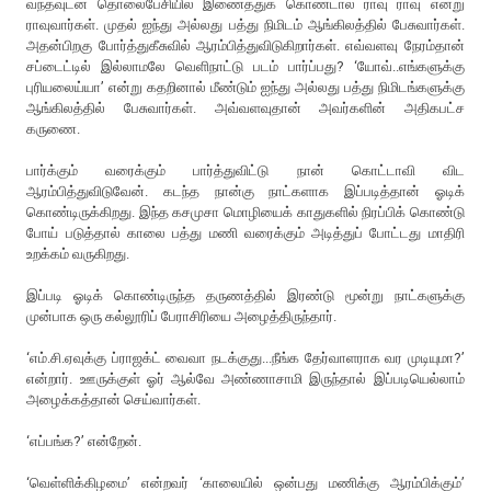
வந்தவுடன் தொலைபேசியில் இணைத்துக் கொண்டால் ராவு ராவு என்று
ராவுவார்கள். முதல் ஐந்து அல்லது பத்து நிமிடம் ஆங்கிலத்தில் பேசுவார்கள்.
அதன்பிறகு போர்த்துகீசுவில் ஆரம்பித்துவிடுகிறார்கள். எவ்வளவு நேரம்தான்
சப்டைட்டில் இல்லாமலே வெளிநாட்டு படம் பார்ப்பது? ‘யோவ்..எங்களுக்கு
புரியலைய்யா’ என்று கதறினால் மீண்டும் ஐந்து அல்லது பத்து நிமிடங்களுக்கு
ஆங்கிலத்தில் பேசுவார்கள். அவ்வளவுதான் அவர்களின் அதிகபட்ச
கருணை.
பார்க்கும் வரைக்கும் பார்த்துவிட்டு நான் கொட்டாவி விட
ஆரம்பித்துவிடுவேன். கடந்த நான்கு நாட்களாக இப்படித்தான் ஓடிக்
கொண்டிருக்கிறது. இந்த கசமுசா மொழியைக் காதுகளில் நிரப்பிக் கொண்டு
போய் படுத்தால் காலை பத்து மணி வரைக்கும் அடித்துப் போட்டது மாதிரி
உறக்கம் வருகிறது.
இப்படி ஓடிக் கொண்டிருந்த தருணத்தில் இரண்டு மூன்று நாட்களுக்கு
முன்பாக ஒரு கல்லூரிப் பேராசிரியை அழைத்திருந்தார்.
‘எம்.சி.ஏவுக்கு ப்ராஜக்ட் வைவா நடக்குது...நீங்க தேர்வாளராக வர முடியுமா?’
என்றார். ஊருக்குள் ஓர் ஆல்வே அண்ணாசாமி இருந்தால் இப்படியெல்லாம்
அழைக்கத்தான் செய்வார்கள்.
‘எப்பங்க?’ என்றேன்.
‘வெள்ளிக்கிழமை’ என்றவர் ‘காலையில் ஒன்பது மணிக்கு ஆரம்பிக்கும்’