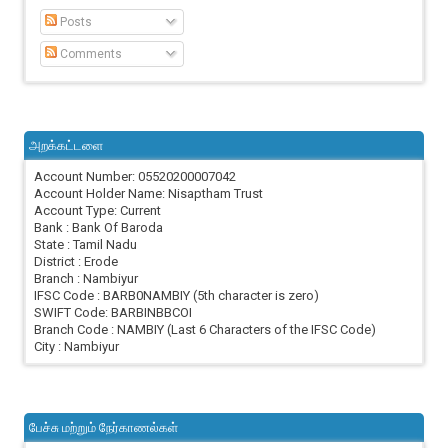
Posts
Comments
அறக்கட்டளை
Account Number: 05520200007042
Account Holder Name: Nisaptham Trust
Account Type: Current
Bank : Bank Of Baroda
State : Tamil Nadu
District : Erode
Branch : Nambiyur
IFSC Code : BARB0NAMBIY (5th character is zero)
SWIFT Code: BARBINBBCOI
Branch Code : NAMBIY (Last 6 Characters of the IFSC Code)
City : Nambiyur
பேச்சு மற்றும் நேர்காணல்கள்