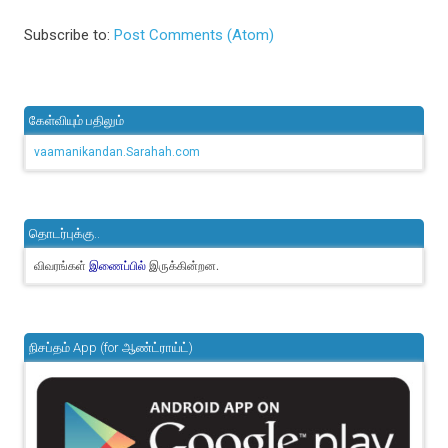
Subscribe to:
Post Comments (Atom)
கேள்வியும் பதிலும்
vaamanikandan.Sarahah.com
தொடர்புக்கு..
விவரங்கள்
இருக்கின்றன.
இணைப்பில்
நிசப்தம் App (for ஆண்ட்ராய்ட்)