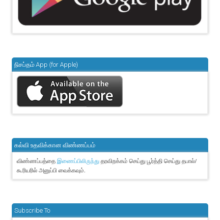
நிசப்தம் App (for Apple)
கல்வி உதவிக்கான விண்ணப்பம்
விண்ணப்பத்தை
தரவிறக்கம் செய்து பூர்த்தி செய்து தபால்/
இணைப்பிலிருந்து
கூரியரில் அனுப்பி வைக்கவும்.
Subscribe To