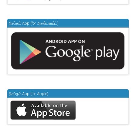
நிசப்தம் App (for ஆண்ட்ராய்ட்)
நிசப்தம் App (for Apple)