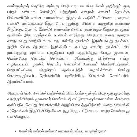
கண்ணுக்குத் தெரிந்த அல்லது தெரியாத பல விஷயங்கள் குறித்தும் ஒரு
புரிதல் உண்டாக வேண்டும். புற்றுநோய் என்றால் என்ன? நோய்க்கு
பின்னணியில் என்ன காரணங்கள் இருக்கக் கூடும்? சிகிச்சை முறைகள்
என்ன? என்றெல்லாம் இந்த நோய் குறித்து விரிவாக எழுதுகிற எண்ணம்
இருந்தது. ஆனால் இரண்டு காரணங்களினால் தயக்கமும் இருந்தது. முதல்
தயக்கம்- இது மருத்துவம், உடலியல் சார்ந்தது. தெரியாத துறை. தவறாக
எதையாவது உளறிவிடக் கூடாது என்கிற தயக்கம். இரண்டாவது தயக்கம்-
இதில் வெகு ஆழமாக இறங்கிவிடக் கூடாது என்கிற தயக்கம். சில
நாட்களுக்கு முன்பாக புற்றுநோய் பற்றி எழுதியிருந்த போது முனைவர்
வெங்கடேஷ் தொடர்பு கொண்டார். அப்பாவுக்கு பிரச்சினை என்று
எழுதியவுடன் முதலில் தொடர்பு கொண்டு பேசியவர் வெங்கடேஷ்தான்.
ஹெபாட்டிட்டிஸ், புற்றுநோய் ஆகியவற்றில் ஆராய்ச்சிகள் செய்து
கொண்டிருப்பவர். ஜெர்மனியில் ‘யுனிவர்சிட்டி மெடிக்கல் சென்ட்டரில்’
ஆராய்ச்சியாளர்.
அவருடன் பேசி, சில மின்னஞ்சல்கள் பரிமாற்றங்களுக்குப் பிறகு ஒரு முடிவுக்கு
வந்திருக்கிறோம். முனைவர் வெங்கடேஷ் கட்டுரைகளுக்கான உள்ளடக்கத்தை
ஒலிப்பதிவு செய்து மின்னஞ்சலில் அனுப்பி வைத்துவிடுவார். அதை உள்வாங்கி
சந்தேகங்கள் இருப்பின் தெளிவடைந்து பிறகு கட்டுரையாக மாற்ற வேண்டியது
என் பொறுப்பு.
கேன்சர் என்றல் என்ன? வகைகள், எப்படி வருகின்றன?