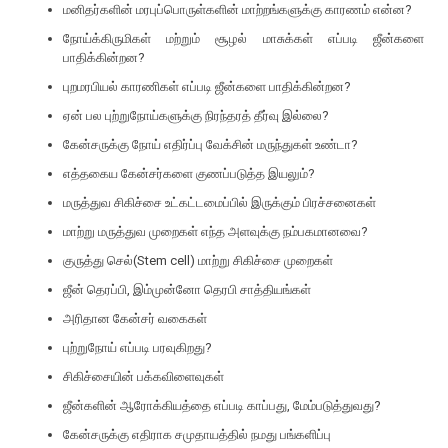
மனிதர்களின் மரபுப்பொருள்களின் மாற்றங்களுக்கு காரணம் என்ன?
நோய்க்கிருமிகள் மற்றும் சூழல் மாசுக்கள் எப்படி ஜீன்களை
பாதிக்கின்றன?
புறமரபியல் காரணிகள் எப்படி ஜீன்களை பாதிக்கின்றன?
ஏன் பல புற்றுநோய்களுக்கு நிரந்தரத் தீர்வு இல்லை?
கேன்சருக்கு நோய் எதிர்ப்பு வேக்சின் மருந்துகள் உண்டா?
எத்தகைய கேன்சர்களை குணப்படுத்த இயலும்?
மருத்துவ சிகிச்சை உட்கட்டமைப்பில் இருக்கும் பிரச்சனைகள்
மாற்று மருத்துவ முறைகள் எந்த அளவுக்கு நம்பகமானவை?
குருத்து செல்(Stem cell) மாற்று சிகிச்சை முறைகள்
ஜீன் தெரப்பி, இம்முன்னோ தெரபி சாத்தியங்கள்
அரிதான கேன்சர் வகைகள்
புற்றுநோய் எப்படி பரவுகிறது?
சிகிச்சையின் பக்கவிளைவுகள்
ஜீன்களின் ஆரோக்கியத்தை எப்படி காப்பது, மேம்படுத்துவது?
கேன்சருக்கு எதிராக சமுதாயத்தில் நமது பங்களிப்பு