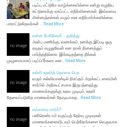
படிப்பு மட்டுமே வாழ்க்கையில்லை என்று எழுதிய
கட்டுரைக்கு ஏகப்பட்ட எதிர்வினைகள். இவ்வளவு
மின்னஞ்சல்கள் வரும் என எதிர்பார்க்கவில்லை.
பாராட்டுகிறவர்கள் …
Read More
என்ன பேசினேன் - குறித்து
அன்பு மணிக்கு, வணக்கம். உனக்கு இப்படி ஒரு
கடிதம் எழுதுவேன் என நான் நினைத்துப்
பார்த்ததில்லை. இக்கடிதத்தை நீங்கள்
முழுமையாகப் படிப்ப்பீர்களா என…
Read More
கல்வி உதவித் தொகை பெற
வரும் கல்வியாண்டில் நிசப்தம் அறக்கட்டளையின்
சார்பில் அதிகபட்சமாக இருபத்தைந்து
மாணவர்களுக்கு உதவ முடியும். உதவி
தேவைப்படுகிற மாணவர்கள் நேரடியாகத…
Read More
எவ்வளவு மார்க்?
பனிரெண்டாம் வகுப்புத் தேர்வு முடிவுகள்
மாணவர்களைவிடவும் பெற்றோர்களை வெகுவாக