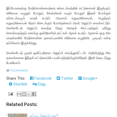
இப்போதைக்கு மேற்சொன்னவற்றை உள்ளடக்கத்தில் கட்டுரைகள் இருக்கும்.
விரிவாக எழுதும் போதும், கேள்விகள் வரும் போதும் இதன் போக்கும்
உள்ளடக்கமும் மாறக் கூடும். அவசரம் எதுவுமில்லாமல், அழுத்தம்
எதுவுமில்லாமல் நேரம் கிடைக்கும் போதெல்லாம் அவர் அனுப்பி வைக்கட்டும்.
வெங்கடேஷ் அனுப்பி வைத்த பிறகு அதைக் கேட்பதற்கும் புரிந்து
கொள்வதற்கும் எனக்கு ஒன்றிரண்டு நாட்கள் ஆகக் கூடும். ஆனால் ஒரு சில
மாதங்களில் மேற்சொன்ன தலைப்புகளில் விரிவாக எழுதிவிட முடியும் என்ற
நம்பிக்கை இருக்கிறது.
வெங்கடேஷ் முதல் ஒலிப்பதிவை அனுப்பி வைத்துவிட்டார். அதிலிருந்து சில
தகவல்களை இந்தக் கட்டுரையில் பயன்படுத்தியிருக்கிறேன். இனி தொடர்ந்து
பேசுவோம்.
9 comments
Share This:
Facebook
Twitter
Google+
Stumble
Digg
Related Posts:
எப்படி பிழைப்பது?