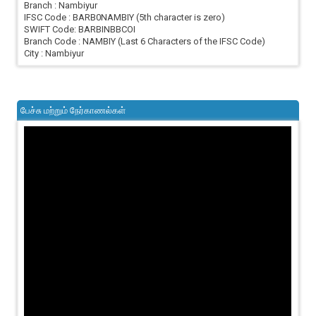
Branch : Nambiyur
IFSC Code : BARB0NAMBIY (5th character is zero)
SWIFT Code: BARBINBBCOI
Branch Code : NAMBIY (Last 6 Characters of the IFSC Code)
City : Nambiyur
பேச்சு மற்றும் நேர்காணல்கள்