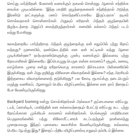
செய்து பார்த்தேன். மேலாளர் வரைக்கும் தகவல் சென்றது. ஆனால் சந்திக்க
வைக்க முடியவில்லை. ‘இந்த மாதிரி குழந்தைகளைச் சந்தித்தால் அடுத்த
இரண்டு நாட்களுக்கு மனம் கொந்தளிப்பாகவே இருப்பதாக’ நடிகர்
சொல்வதாகச் சொன்னார்கள். அதுவும் சரிதான். அந்தக் குழந்தையின்
நிழற்படத்தை அனுப்பி வைத்திருந்தார்கள். கனவில் எல்லாம் அந்தப் படம்
வந்து போகிறது.
உலகத்தையே பார்த்திராத அந்தக் குழந்தைக்கு ஏன் எலும்பில் புற்று நோய்
வந்தது? மூளையில், தண்டுவடத்தில் என ஏன் கட்டிகள் வந்து ஆளை
முடிக்கின்றன? நாற்பதாண்டுகளுக்கு முன்பு வரைக்கும் இவ்வளவு புற்று
நோயாளிகள் இல்லையே. இப்பொழுது பெருக என்ன காரணம்? சூழல், உணவு,
வாழ்க்கை முறை என்று ஏதோவொரு காரணம் நிச்சயமாக பின்னணியில்
இருக்கிறது. ஏன் அது குறித்து விரிவான விவாதங்கள் இல்லை? எந்த அரசியல்
இத்தகைய விவாதங்களைத் தடுக்கிறது? பல கோடி ரூபாய்க்கு நடைபெறும்
மருந்து வணிகம், ஆனாலும் பெரிய விழிப்புணர்வு இல்லை என நாம் நிறையப்
பேச வேண்டியிருக்கிறது.
Backyard burning என்று சொல்கிறார்கள் அல்லவா? குப்பைகளை எரிப்பது.
டயர், ப்ளாஸ்டிக், பாலித்தீன் என எல்லாவற்றையும் போட்டு எரிப்பது கூட புற்று
நோய்க்கான முக்கியக் காரணம் என்கிறார்கள். பெங்களூர் மாதிரியான
பெருநகரங்களில் பத்து கிலோமீட்டரைக் கடப்பதற்குள் நான்கைந்து
முறையாவது இந்தப் புகையை சுவாசிக்க வேண்டியிருக்கிறது. எவ்வளவு
பெரிய ஆபத்து இது? இதைப் பற்றிய விழிப்புணர்வு எதுவும் நம்மிடம் இல்லை.