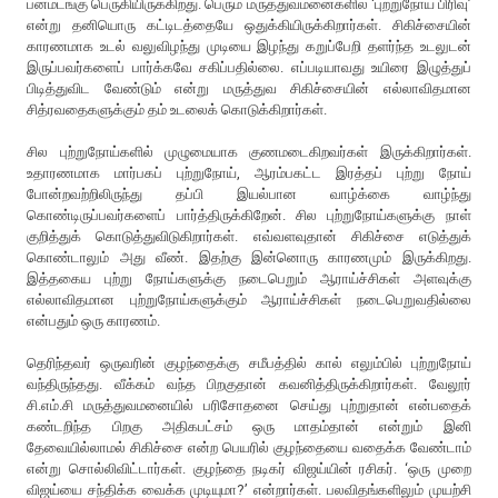
பன்மடங்கு பெருகியிருக்கிறது. பெரும் மருத்துவமனைகளில் ‘புற்றுநோய் பிரிவு’
என்று தனியொரு கட்டிடத்தையே ஒதுக்கியிருக்கிறார்கள். சிகிச்சையின்
காரணமாக உடல் வலுவிழந்து முடியை இழந்து கறுப்பேறி தளர்ந்த உடலுடன்
இருப்பவர்களைப் பார்க்கவே சகிப்பதில்லை. எப்படியாவது உயிரை இழுத்துப்
பிடித்துவிட வேண்டும் என்று மருத்துவ சிகிச்சையின் எல்லாவிதமான
சித்ரவதைகளுக்கும் தம் உடலைக் கொடுக்கிறார்கள்.
சில புற்றுநோய்களில் முழுமையாக குணமடைகிறவர்கள் இருக்கிறார்கள்.
உதாரணமாக மார்பகப் புற்றுநோய், ஆரம்பகட்ட இரத்தப் புற்று நோய்
போன்றவற்றிலிருந்து தப்பி இயல்பான வாழ்க்கை வாழ்ந்து
கொண்டிருப்பவர்களைப் பார்த்திருக்கிறேன். சில புற்றுநோய்களுக்கு நாள்
குறித்துக் கொடுத்துவிடுகிறார்கள். எவ்வளவுதான் சிகிச்சை எடுத்துக்
கொண்டாலும் அது வீண். இதற்கு இன்னொரு காரணமும் இருக்கிறது.
இத்தகைய புற்று நோய்களுக்கு நடைபெறும் ஆராய்ச்சிகள் அளவுக்கு
எல்லாவிதமான புற்றுநோய்களுக்கும் ஆராய்ச்சிகள் நடைபெறுவதில்லை
என்பதும் ஒரு காரணம்.
தெரிந்தவர் ஒருவரின் குழந்தைக்கு சமீபத்தில் கால் எலும்பில் புற்றுநோய்
வந்திருந்தது. வீக்கம் வந்த பிறகுதான் கவனித்திருக்கிறார்கள். வேலூர்
சி.எம்.சி மருத்துவமனையில் பரிசோதனை செய்து புற்றுதான் என்பதைக்
கண்டறிந்த பிறகு அதிகபட்சம் ஒரு மாதம்தான் என்றும் இனி
தேவையில்லாமல் சிகிச்சை என்ற பெயரில் குழந்தையை வதைக்க வேண்டாம்
என்று சொல்லிவிட்டார்கள். குழந்தை நடிகர் விஜய்யின் ரசிகர். ‘ஒரு முறை
விஜய்யை சந்திக்க வைக்க முடியுமா?’ என்றார்கள். பலவிதங்களிலும் முயற்சி