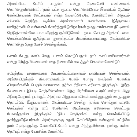
அவன்கிட்ட பேசிப் பாருங்க’ என்று அலைபேசி எண்ணைக்
கொடுத்துவிடுகிறார். ‘நாம் லட்ச ரூபாய் கொடுக்கிறோம் இவனிடம் ஆயிரம்
கேள்விகளைக் கேட்கலாம்’ என்ற நினைப்பிலேயே பேசுகிறார்கள். அதுவும்
எல்லாம் தெரிந்த ஆல்வே அண்ணாசாமி கணக்காக. இத்தகைய
மனிதர்களிடம் என்னைக் கோர்த்துவிடுகிறவர்கள் தமது கால்களை நீட்டினால்
நெடுஞ்சாண்கிடையாக விழுந்து கும்பிடுவேன் - தயவு செய்து அறக்கட்டளை,
செயல்பாடுகள் குறித்தான குறைந்தபட்ச விவரங்களையாவது அவர்களிடம்
கொடுத்து பிறகு பேசச் சொல்லுங்கள்.
பணம் வேறு; களம் வேறு. பணம் கொடுப்பதால் நாம் களப்பணியாளர்கள்
என்று அர்த்தமில்லை என்பதை நினைவில் வைத்துக் கொள்ள வேண்டும்.
சமீபத்திய உதாரணமாக வேமாண்டம்பாளையம் பணியைச் சொல்லலாம்.
அங்கேயிருக்கும் விவசாயிகளிடம் பேசும் போது அவர்கள் பேசுகிற
விஷயங்களில் பெரும்பாலானவை தர்க்க ரீதியாக சரியாக இருக்கும். ‘இந்த
வேலையை இப்படி செஞ்சீங்கன்னா அந்த பிரச்சினை வரும்’ என்றால் அது
அப்படியேதான் நடக்கும். அவர்கள் அனுபவசாலிகள். மண்ணுடனும் ஊருடனும்
தொடர்பில் இருப்பவர்கள். அவர்களிடம் சென்று ‘நாங்க சொல்லுற மாதிரி
செய்யுங்க’ என்று நாம் பேசினால் அவர்களது ஈகோவை தொட்டது
போலத்தானே இருக்கும்? ‘நீயே செஞ்சுக்க’ என்று சொல்லிவிட்டு
நகர்ந்துவிடுவார்கள். அவர்களுக்கு உதவி செய்கிறோம் என்பதால் மட்டுமே
நாம் அவர்களுக்கு மேலாகிவிட்டோம் என்று அர்த்தமில்லை. நமக்கு என்ன
தெரியும் என்று யோசிக்க வேண்டும்.