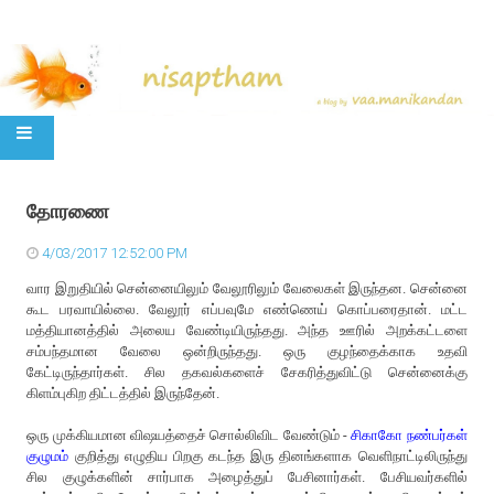
SKIP TO CONTENT
தோரணை
4/03/2017 12:52:00 PM
வார இறுதியில் சென்னையிலும் வேலூரிலும் வேலைகள் இருந்தன. சென்னை
கூட பரவாயில்லை. வேலூர் எப்பவுமே எண்ணெய் கொப்பரைதான். மட்ட
மத்தியானத்தில் அலைய வேண்டியிருந்தது. அந்த ஊரில் அறக்கட்டளை
சம்பந்தமான வேலை ஒன்றிருந்தது. ஒரு குழந்தைக்காக உதவி
கேட்டிருந்தார்கள். சில தகவல்களைச் சேகரித்துவிட்டு சென்னைக்கு
கிளம்புகிற திட்டத்தில் இருந்தேன்.
ஒரு முக்கியமான விஷயத்தைச் சொல்லிவிட வேண்டும் -
சிகாகோ நண்பர்கள்
குழுமம்
குறித்து எழுதிய பிறகு கடந்த இரு தினங்களாக வெளிநாட்டிலிருந்து
சில குழுக்களின் சார்பாக அழைத்துப் பேசினார்கள். பேசியவர்களில்