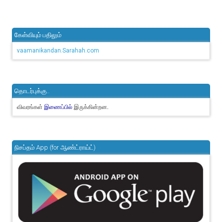
கேள்வியும் பதிலும்
vaamanikandan.Sarahah.com
தொடர்புக்கு..
விவரங்கள்
இருக்கின்றன.
இணைப்பில்
நிசப்தம் App (for ஆண்ட்ராய்ட்)