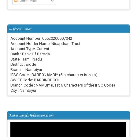
Comments
அறக்கட்டளை
Account Number: 05520200007042
Account Holder Name: Nisaptham Trust
Account Type: Current
Bank : Bank Of Baroda
State : Tamil Nadu
District : Erode
Branch : Nambiyur
IFSC Code : BARB0NAMBIY (5th character is zero)
SWIFT Code: BARBINBBCOI
Branch Code : NAMBIY (Last 6 Characters of the IFSC Code)
City : Nambiyur
பேச்சு மற்றும் நேர்காணல்கள்