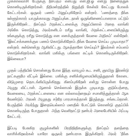
முக்கால்வாசி பேருக்கு நிசப்தம் என்பது என்.ஜி.ஓ என்று நினைத்துக்
கொண்டிருக்கிறார்கள். நீதிமன்றத்தில் நிறுத்தி கேள்வி கேட்பது போலக்
கேட்டார்கள். ஒருவர் பணம் அனுப்புகிறோம் என்றார். ‘பணத்தை நீங்க
உள்ளூர்காரர் யாருக்காவது அனுப்புங்க...நான் ஒருங்கிணைப்பாளராக மட்டும்
இருக்கிறேன்... நிசப்தம் அறக்கட்டளைக்கு அனுப்பினால் அதை வாங்கி
அங்கே கொடுத்து, அவர்களிடம் ரசீது வாங்கி, அறக்கட்டளையிலிருந்து
உங்களுக்கு ரசீது கொடுத்து என எனக்குத்தான் வேலை அதிகம்’ என்றேன்.
‘இலட்சக்கணக்குல பணம் கொடுக்கிறோம்..நீங்க வேலை செய்ய முடியாதா?’
என்றார். சுள்ளென்று ஆகிவிட்டது. ஆகத்தானே செய்யும்? இவர்கள் சம்பளம்
கொடுக்கிறார்கள். வாங்கி மகிக்கு பங்களா கட்டிக் கொண்டிருக்கிறேன்.
இல்லையா?
முதல் பத்தியில் சொன்னது போல இந்த வாரமும் கூட சனி, ஞாயிறு இரண்டு
நாட்களுமே வீட்டில் இல்லை. மகிக்கு சனிக்கிழமையிலிருந்துதான் கோடை
விடுமுறை தொடங்கியிருக்கிறது. கிளம்புகிறேன் என்று சொன்ன போது
அழுது விட்டான். ஆனால் செல்லாமல் இருக்க முடியாது. குடும்பத்தை,
வேலையை, அறக்கட்டளையை என எல்லாவற்றையும் சமாளித்துத்தான் ஆக
வேண்டும். அவன் அழுதது சற்றே பாரமாகத்தான் இருந்தது. சங்கடம்தான்.
பேருந்தில் அமர்ந்து இதையெல்லாம் மனதில் போட்டுக் கொண்டு குதப்பிக்
கொண்டிருந்த போதுதான் அந்த வெளிநாட்டு நண்பர் அலைபேசியில் அப்படி
கேட்டார்.
இப்படி பேசுகிற குழுக்களின் பிரதிநிதிகளுக்கு நிசப்தம் தளத்தை
வாசிக்கிறவர்கள் யாரோ ஒருவர் நண்பராக இருக்கிறார். அவர் ‘நீங்க