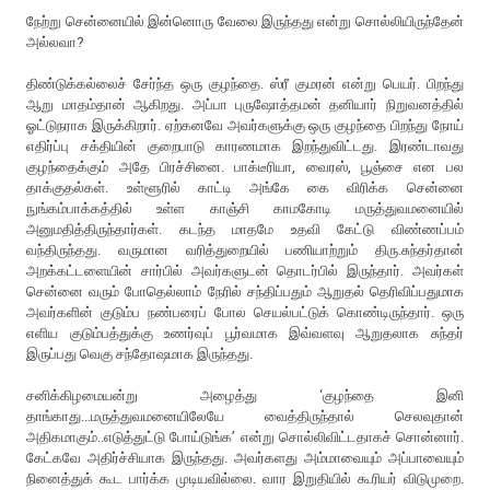
நேற்று சென்னையில் இன்னொரு வேலை இருந்தது என்று சொல்லியிருந்தேன்
அல்லவா?
திண்டுக்கல்லைச் சேர்ந்த ஒரு குழந்தை. ஸ்ரீ குமரன் என்று பெயர். பிறந்து
ஆறு மாதம்தான் ஆகிறது. அப்பா புருஷோத்தமன் தனியார் நிறுவனத்தில்
ஓட்டுநராக இருக்கிறார். ஏற்கனவே அவர்களுக்கு ஒரு குழந்தை பிறந்து நோய்
எதிர்ப்பு சக்தியின் குறைபாடு காரணமாக இறந்துவிட்டது. இரண்டாவது
குழந்தைக்கும் அதே பிரச்சினை. பாக்டீரியா, வைரஸ், பூஞ்சை என பல
தாக்குதல்கள். உள்ளூரில் காட்டி அங்கே கை விரிக்க சென்னை
நுங்கம்பாக்கத்தில் உள்ள காஞ்சி காமகோடி மருத்துவமனையில்
அனுமதித்திருந்தார்கள். கடந்த மாதமே உதவி கேட்டு விண்ணப்பம்
வந்திருந்தது. வருமான வரித்துறையில் பணியாற்றும் திரு.சுந்தர்தான்
அறக்கட்டளையின் சார்பில் அவர்களுடன் தொடர்பில் இருந்தார். அவர்கள்
சென்னை வரும் போதெல்லாம் நேரில் சந்திப்பதும் ஆறுதல் தெரிவிப்பதுமாக
அவர்களின் குடும்ப நண்பரைப் போல செயல்பட்டுக் கொண்டிருந்தார். ஒரு
எளிய குடும்பத்துக்கு உணர்வுப் பூர்வமாக இவ்வளவு ஆறுதலாக சுந்தர்
இருப்பது வெகு சந்தோஷமாக இருந்தது.
சனிக்கிழமையன்று அழைத்து ‘குழந்தை இனி
தாங்காது...மருத்துவமனையிலேயே வைத்திருந்தால் செலவுதான்
அதிகமாகும்..எடுத்துட்டு போய்டுங்க’ என்று சொல்லிவிட்டதாகச் சொன்னார்.
கேட்கவே அதிர்ச்சியாக இருந்தது. அவர்களது அம்மாவையும் அப்பாவையும்
நினைத்துக் கூட பார்க்க முடியவில்லை. வார இறுதியில் கூரியர் விடுமுறை.