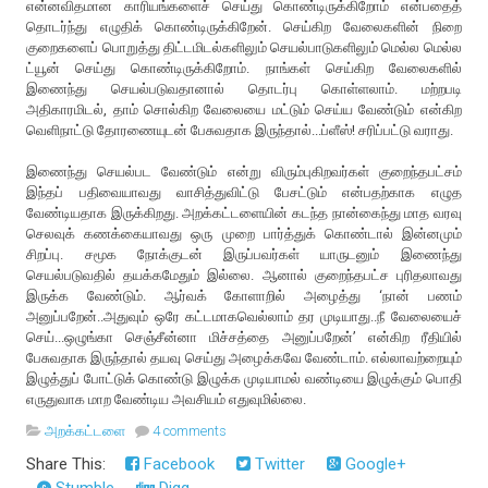
என்னவிதமான காரியங்களைச் செய்து கொண்டிருக்கிறோம் என்பதைத்
தொடர்ந்து எழுதிக் கொண்டிருக்கிறேன். செய்கிற வேலைகளின் நிறை
குறைகளைப் பொறுத்து திட்டமிடல்களிலும் செயல்பாடுகளிலும் மெல்ல மெல்ல
ட்யூன் செய்து கொண்டிருக்கிறோம். நாங்கள் செய்கிற வேலைகளில்
இணைந்து செயல்படுவதானால் தொடர்பு கொள்ளலாம். மற்றபடி
அதிகாரமிடல், தாம் சொல்கிற வேலையை மட்டும் செய்ய வேண்டும் என்கிற
வெளிநாட்டு தோரணையுடன் பேசுவதாக இருந்தால்...ப்ளீஸ்! சரிப்பட்டு வராது.
இணைந்து செயல்பட வேண்டும் என்று விரும்புகிறவர்கள் குறைந்தபட்சம்
இந்தப் பதிவையாவது வாசித்துவிட்டு பேசட்டும் என்பதற்காக எழுத
வேண்டியதாக இருக்கிறது. அறக்கட்டளையின் கடந்த நான்கைந்து மாத வரவு
செலவுக் கணக்கையாவது ஒரு முறை பார்த்துக் கொண்டால் இன்னமும்
சிறப்பு. சமூக நோக்குடன் இருப்பவர்கள் யாருடனும் இணைந்து
செயல்படுவதில் தயக்கமேதும் இல்லை. ஆனால் குறைந்தபட்ச புரிதலாவது
இருக்க வேண்டும். ஆர்வக் கோளாறில் அழைத்து ‘நான் பணம்
அனுப்பறேன்..அதுவும் ஒரே கட்டமாகவெல்லாம் தர முடியாது..நீ வேலையைச்
செய்...ஒழுங்கா செஞ்சீன்னா மிச்சத்தை அனுப்பறேன்’ என்கிற ரீதியில்
பேசுவதாக இருந்தால் தயவு செய்து அழைக்கவே வேண்டாம். எல்லாவற்றையும்
இழுத்துப் போட்டுக் கொண்டு இழுக்க முடியாமல் வண்டியை இழுக்கும் பொதி
எருதுவாக மாற வேண்டிய அவசியம் எதுவுமில்லை.
அறக்கட்டளை
4 comments
Share This:
Facebook
Twitter
Google+