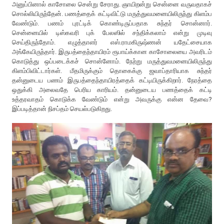
அனுப்பினால் காசோலை சென்று சேராது. ஞாயிறன்று சென்னை வருவதாகச்
சொல்லியிருந்தேன். பணத்தைக் கட்டிவிட்டு மருத்துவமனையிலிருந்து கிளம்ப
வேண்டும். பணம் புரட்டிக் கொண்டிருப்பதாக சுந்தர் சொன்னார்.
சென்னையில் டிஸ்கவரி புக் பேலஸில் சந்திக்கலாம் என்று முடிவு
செய்திருந்தோம். எழுத்தாளர் எஸ்.ராமகிருஷ்ணன் யதேட்சையாக
அங்கேயிருந்தார். இருபத்தைந்தாயிரம் ரூபாய்க்கான காசோலையை அவரிடம்
கொடுத்து ஒப்படைக்கச் சொன்னோம். நேற்று மருத்துவமனையிலிருந்து
கிளம்பிவிட்டார்கள். மீதமிருக்கும் தொகைக்கு ஜவாப்தாரியாக சுந்தர்
தன்னுடைய பணம் இருபத்தைந்தாயிரத்தைக் கட்டியிருக்கிறார். நேரத்தை
ஒதுக்கி அலைவதே பெரிய காரியம். தன்னுடைய பணத்தைக் கட்டி
உத்தரவாதம் கொடுக்க வேண்டும் என்று அவருக்கு என்ன தேவை?
இப்படித்தான் நிசப்தம் செயல்படுகிறது.