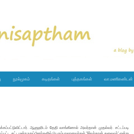
ு
நூல்முகம்
கடிதங்கள்
புத்தகங்கள்
வா.மணிகண்டன்
கப்பட்டுவிட்டார். ஆளுநரிடம் தேதி வாங்கினால் அவர்தான் முதல்வர். சட்டப்படி
்கப்பட்ட சட்டமன்ற உறுப்பினர்களில் பெரும்பாலானவர்கள் ‘இவர்தான் தலைவர்’ என்று