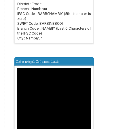
District : Erode
Branch : Nambiyur
IFSC Code : BARB0NAMBIY (5th character is
zero)
SWIFT Code: BARBINBBCOI
Branch Code : NAMBIY (Last 6 Characters of
the IFSC Code)
City : Nambiyur
பேச்சு மற்றும் நேர்காணல்கள்