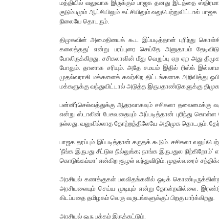
மத்தியில் வலுவாக இருக்கும் பாஜக தனது இடத்தை ஸ்திரமாக
குடும்பமும் ஆட்சியிலும் கட்சியிலும் வலுபெற்றுவிட்டால் ப
நிலையே தொடரும்.
திமுகவின் அமைதியைக் கூட இப்படித்தான் புரிந்து கொள்கி
கலைத்தது’ என்று பரப்புரை செய்தே அனுதாபம் தேடிவிடுவா
போலிருக்கிறது. சசிகலாவின் மீது வெறுப்பு ஏற ஏற அது திம
போதும். தானாக சரியும். அதே சமயம் இதில் ரிஸ்க் இல
முதல்வராகி மக்களைக் கவர்கிற திட்டங்களாக அறிவித்து ஓ
மக்களுக்கு வந்துவிட்டால் அடுத்த இருபதாண்டுகளுக்கு திமு
பன்னீர்செல்வத்துக்கு ஆதரவாகவும் சசிகலா தலைமைக்கு வரு
என்று ஸ்டாலின் பேசுவதையும் அப்படித்தான் புரிந்து கொள்ள
நல்லது. வலுவில்லாத தோற்றத்திலேயே அதிமுக தொடரும். தேர்த
பாஜக தரப்பும் இப்படித்தான் கருதக் கூடும். சசிகலா வலுப்ப
‘நீங்க இருபது சீட்டுல நில்லுங்க; நாங்க இருபதுல நிற்கிறோம்
கொடுங்கம்மா’ என்கிற சூழல் வந்துவிடும். முதல்வரைச் சந்
அரசியல் கணக்குகள் பலவிதங்களில் ஓடிக் கொண்டிருக்கின்ற
அரசியலையும் செய்ய முடியும் என்று தோன்றவில்லை. இரண்ட
கிடப்பதை தமிழகம் வெகு வருடங்களுக்குப் பிறகு பார்க்கிறது.
அரசியல் ஒரு பக்கம் இருக்கட்டும்.