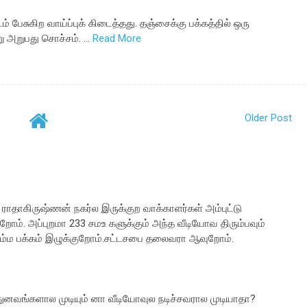
ம் பேசுகிற வாய்ப்புக் கிடைத்தது. தஞ்சைக்கு பக்கத்தில் ஒரு
று அறுபது சொச்சம். …
Read More
Older Post
ாதாகிருஷ்ணன் நகர்ல இருக்குற வாக்காளர்கள் அம்புட்டு
ுறோம். அப்புறமா 233 சமஉ களுக்கும் அந்த வீடியோவ திரும்பவும்
நம்ம பக்கம் இழுக்குறோம்.சட்டசபை தலைவரா ஆவுறோம்.
துனவங்களால முடியும் னா வீடியோவுல நடிச்சவரால முடியாதா?