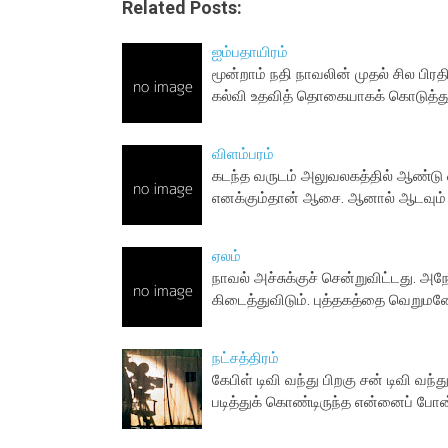
Related Posts:
ஐம்பதாயிரம்
மூன்றாம் நதி நாவலின் முதல் சில ப
கல்வி உதவித் தொகையாகக் கொடுத்
விளம்பரம்
கடந்த வருடம் அலுவலகத்தில் ஆண்டு வ
எனக்கும்தான் ஆசை. ஆனால் ஆடவும் த
ஏலம்
நாவல் அச்சுக்குச் சென்றுவிட்டது.
கிடைத்துவிடும். புத்தகத்தை வெறுமன
நட்சத்திரம்
கேபிள் டிவி வந்து பிறகு சன் டிவி வ
படித்துக் கொண்டிருந்த என்னைப் போன