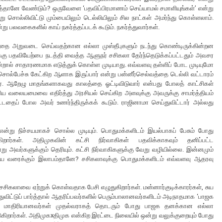
ளத்தானே வேண்டும்? ஒருவேளை ‘பதவிப்பிரமாணம் செய்யாமல் சமாளியுங்கள்’ என்று
ு சொல்லிவிட்டு மும்பையிலும் டெல்லியிலும் சில நாட்கள் அமர்ந்து கொள்ளலாம்.
என்று பலவகைகளில் காய் நகர்த்தப்படக் கூடும். நகர்த்துவார்கள்.
டத்தை அறுவடை செய்வதற்கான எல்லா முஸ்தீபுகளும் நடந்து கொண்டிருக்கின்றன
ுக்கு பதவியேற்பை நடத்தி வைத்த ஆளுநர் சசிகலா தேர்ந்தெடுக்கப்பட்டதும் அவசர
என்றால் சாதாரணமாக எடுத்துக் கொள்ள முடியாது. எவ்வளவு தள்ளிப் போட முடியுமோ
 சொல்பேச்சு கேட்கிற ஆளாக இருப்பார் என்று பன்னீர்செல்வத்தை டெல்லி வட்டாரம்
ந்தார். ஆறேழு மாதங்களாகவது காலத்தை ஓட்டிவிடுவார் என்பது போலத் காட்சிகள்
ிய வலையமைவை எதிர்த்து அரசியல் செய்கிற அளவுக்கு அவருக்கு சாமர்த்தியம்
டதைப் போல அவர் உணர்ந்திருக்கக் கூடும். ராஜினாமா செய்துவிட்டார் அல்லது
்று நிச்சயமாகச் சொல்ல முடியும். பொதுமக்களிடம் இயல்பாகப் பேசும் போது
றார்கள். அதிமுகவின் கட்சி நிர்வாகிகள் பதவிக்காகவும் தனிப்பட்ட
 அவர்களுக்கும் தெரியும். கட்சி நிர்வாகிகளுக்கு வேறு வழியில்லை. இன்னமும்
ங்கிய வரைக்கும் இலாபம்தானே? சசிகலாவுக்கு பொதுமக்களிடம் எவ்வளவு ஆதரவு
.
ர் சசிகலாவை ஏற்றுக் கொள்வதாக பேசி எழுதுகிறார்கள். மன்னார்குடிக்காரர்கள், சுய
ிட்டுப் பார்த்தால் ஆதரிப்பவர்களில் பெரும்பாலானவர்களிடம் அடிநாதமாக ‘பாஜக
்வம் மாதிரியானவர்கள் முதல்வராகத் தொடரும் போது பாஜக தனக்கான எல்லா
கிறார்கள். அதிமுகxதிமுக என்கிற இரட்டை நிலையில் ஒன்று வலுக்குறையும் போது