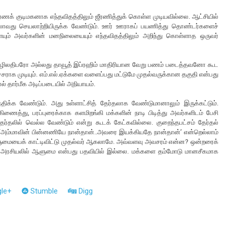
ணக் குடிமகனாக எந்தவிதத்திலும் ஜீரணித்துக் கொள்ள முடியவில்லை. ஆட்சியில்
ியிலாவது செயலாற்றியிருக்க வேண்டும். ஊர் ஊராகப் பயணித்து தொண்டர்களைச்
ளையும் அவர்களின் மனநிலையையும் எந்தவிதத்திலும் அறிந்து கொள்ளாத ஒருவர்
தொழிலதிபரோ அல்லது தாவூத் இப்ரஹிம் மாதிரியான வேறு பணம் படைத்தவனோ கூட
்சராக முடியும். எம்.எல்.ஏக்களை வளைப்பது மட்டுமே முதல்வருக்கான தகுதி என்பது
் தார்மீக அடிப்படையில் அநியாயம்.
க்க வேண்டும். அது உள்ளாட்சித் தேர்தலாக வேண்டுமானாலும் இருக்கட்டும்.
கிணைத்து, பரப்புரைக்காக களமிறங்கி மக்களின் நாடி பிடித்து அவர்களிடம் பேசி
 தேர்தலில் வெல்ல வேண்டும் என்று கூடக் கேட்கவில்லை. குறைந்தபட்சம் தேர்தல்
. ‘அம்மாவின் பின்னணியே நான்தான்..அவரை இயக்கியதே நான்தான்’ என்றெல்லாம்
ுமையைக் காட்டிவிட்டு முதல்வர் ஆகலாமே. அவ்வளவு அவசரம் என்ன? ஒன்றரைக்
ம்? அரசியலில் ஆளுமை என்பது பதவியில் இல்லை. மக்களை தம்மோடு மானசீகமாக
le+
Stumble
Digg