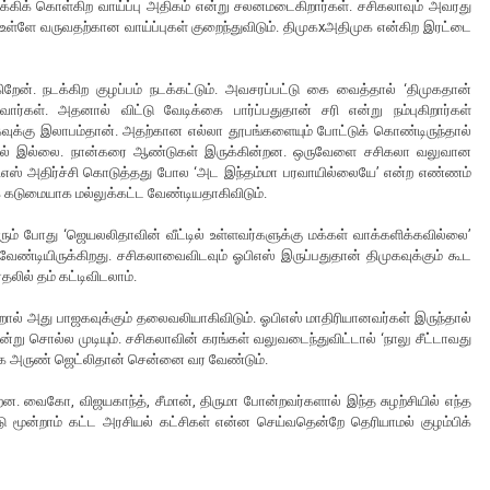
்கிக் கொள்கிற வாய்ப்பு அதிகம் என்று சலனமடைகிறார்கள். சசிகலாவும் அவரது
ாஜக உள்ளே வருவதற்கான வாய்ப்புகள் குறைந்துவிடும். திமுகxஅதிமுக என்கிற இரட்டை
றேன். நடக்கிற குழப்பம் நடக்கட்டும். அவசரப்பட்டு கை வைத்தால் ‘திமுகதான்
ர்கள். அதனால் விட்டு வேடிக்கை பார்ப்பதுதான் சரி என்று நம்புகிறார்கள்
ுகவுக்கு இலாபம்தான். அதற்கான எல்லா தூபங்களையும் போட்டுக் கொண்டிருந்தால்
்லாமல் இல்லை. நான்கரை ஆண்டுகள் இருக்கின்றன. ஒருவேளை சசிகலா வலுவான
பிஎஸ் அதிர்ச்சி கொடுத்தது போல ‘அட இந்தம்மா பரவாயில்லையே’ என்ற எண்ணம்
க கடுமையாக மல்லுக்கட்ட வேண்டியதாகிவிடும்.
ம் போது ‘ஜெயலலிதாவின் வீட்டில் உள்ளவர்களுக்கு மக்கள் வாக்களிக்கவில்லை’
 வேண்டியிருக்கிறது. சசிகலாவைவிடவும் ஓபிஎஸ் இருப்பதுதான் திமுகவுக்கும் கூட
லில் தம் கட்டிவிடலாம்.
ெற்றால் அது பாஜகவுக்கும் தலைவலியாகிவிடும். ஓபிஎஸ் மாதிரியானவர்கள் இருந்தால்
’ என்று சொல்ல முடியும். சசிகலாவின் கரங்கள் வலுவடைந்துவிட்டால் ‘நாலு சீட்டாவது
திக்க அருண் ஜெட்லிதான் சென்னை வர வேண்டும்.
ன. வைகோ, விஜயகாந்த், சீமான், திருமா போன்றவர்களால் இந்த சுழற்சியில் எந்த
ு மூன்றாம் கட்ட அரசியல் கட்சிகள் என்ன செய்வதென்றே தெரியாமல் குழம்பிக்