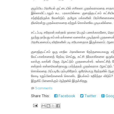
குழம்பிய அரசியல் குட்டையில் சசிகலா முதல்வராவதை சாதார
இல்லாவிட்டாலும் கூட பரவாயில்லை. குறைந்தபட்சம் கட்ச
சந்தித்திருக்க வேண்டும். தமிழக மக்களின் பிரச்சினைக
திடீரென்று முதல்வராவதை ஏற்றுக் கொள்ளவே முடியவில்லை.
சட்டப்படி சரிதான் என்றால் நாளை பெரும் பணக்காரனோ, 
நூற்று நாற்பது எம்.எல்.ஏக்களை வளைக்க முடிந்தால் முதலமைச
அரசியலமைப்பு விதிகளின் படி சரியானதாக இருக்கலாம். ஆனால
குறைந்தபட்சம் ஒரு மாநில அளவிலான தேர்தலையாவது சந்தி
வேட்பாளர்களைத் தேர்வு செய்து, கட்சி நிர்வாகிகளை ஒருங்
வாக்கு வாங்கி பிறகு ஆகட்டும் முதலமைச்சர். உள்ளாட்சித்
என்றால் என்னவென்றாவது பார்த்தவர் முதல்வராக ஆகட்டும்
சொல்வதை அப்படியே நம்புகிறோம். ஒரேயொரு தேர்தலில் ஆள
கோடி உறுப்பினர்களைக் கொண்ட இயக்கம் உதிர்ந்தா விடு
இறுகிப் பிணைக்கும் ஆற்றலில் இருக்கிறது.
5 comments
Share This:
Facebook
Twitter
Goog