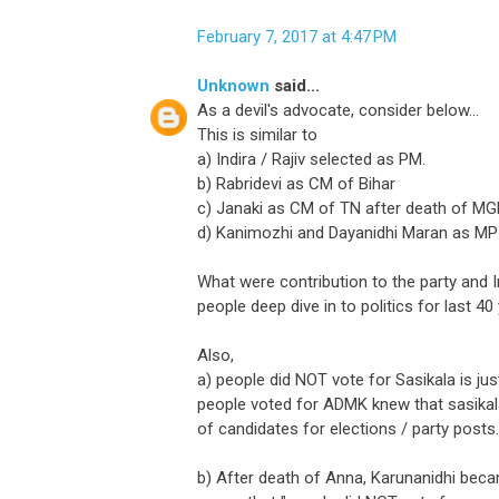
February 7, 2017 at 4:47 PM
Unknown
said...
As a devil's advocate, consider below...
This is similar to
a) Indira / Rajiv selected as PM.
b) Rabridevi as CM of Bihar
c) Janaki as CM of TN after death of M
d) Kanimozhi and Dayanidhi Maran as MP 
What were contribution to the party and I
people deep dive in to politics for last 4
Also,
a) people did NOT vote for Sasikala is just
people voted for ADMK knew that sasikala
of candidates for elections / party posts.
b) After death of Anna, Karunanidhi beca