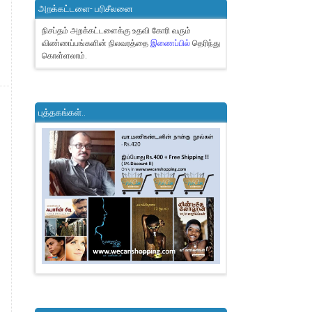
அறக்கட்டளை- பரிசீலனை
நிசப்தம் அறக்கட்டளைக்கு உதவி கோரி வரும்
விண்ணப்பங்களின் நிலவரத்தை
இணைப்பில்
தெரிந்து
கொள்ளலாம்.
புத்தகங்கள்..