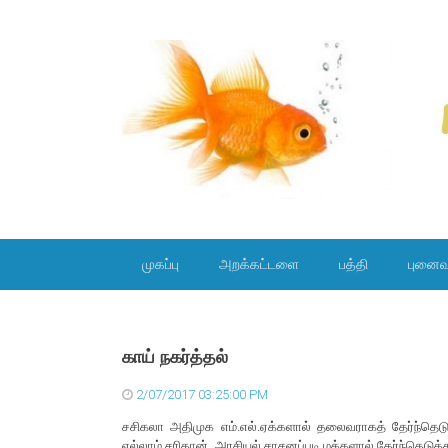
SKIP TO CONTENT
முகப்பு
அறக்கட்டளை
பத்தி
புனைவ
காய் நகர்த்தல்
2/07/2017 03:25:00 PM
சசிகலா அதிமுக எம்.எல்.ஏக்களால் தலைவராகத் தேர்ந்தெடுக்
எல்லாம் சரிதான். அரசியல் சாசனப்படி மக்களால் தேர்ந்தெடுக