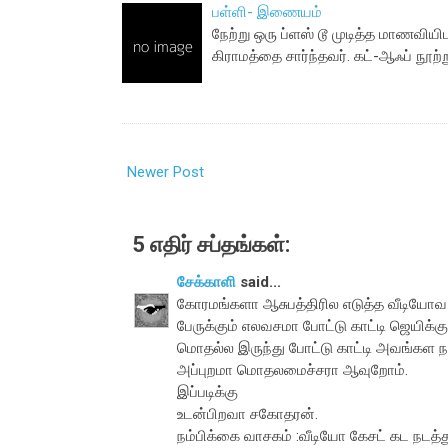
பள்ளி- இணையம்
நேற்று ஒரு ப்ளஸ் டூ முடித்த மாணவியிட
கிராமத்தை சார்ந்தவர். கட்-ஆஃப் நூற்
Newer Post
5 எதிர் சப்தங்கள்:
சேக்காளி
said...
கோரமங்களா ஆசுபத்திரில எடுத்த வீடியோவ ர
பேருக்கும் எலவசமா போட்டு காட்டி ஜெயிக்க
மொதல்ல இருந்து போட்டு காட்டி அவங்கள 
அப்புறமா மொதலமைச்சரா ஆவுறோம்.
இப்படிக்கு
உடன்பிறவா சகோதரன்.
நம்பிக்கை வாசகம் :வீடியோ கேசட் கட நடத்