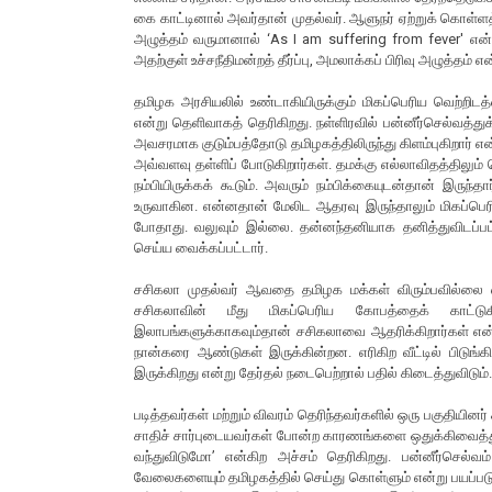
கை காட்டினால் அவர்தான் முதல்வர். ஆளுநர் ஏற்றுக் கொள்
அழுத்தம் வருமானால் ‘As I am suffering from fever' என்ற
அதற்குள் உச்சநீதிமன்றத் தீர்ப்பு, அமலாக்கப் பிரிவு அழுத்தம் 
தமிழக அரசியலில் உண்டாகியிருக்கும் மிகப்பெரிய வெற்றி
என்று தெளிவாகத் தெரிகிறது. நள்ளிரவில் பன்னீர்செல்வத்த
அவசரமாக குடும்பத்தோடு தமிழகத்திலிருந்து கிளம்புகிறார் 
அவ்வளவு தள்ளிப் போடுகிறார்கள். தமக்கு எல்லாவிதத்திலும்
நம்பியிருக்கக் கூடும். அவரும் நம்பிக்கையுடன்தான் இரு
உருவாகின. என்னதான் மேலிட ஆதரவு இருந்தாலும் மிகப்பெர
போதாது. வலுவும் இல்லை. தன்னந்தனியாக தனித்துவிடப்பட்
செய்ய வைக்கப்பட்டார்.
சசிகலா முதல்வர் ஆவதை தமிழக மக்கள் விரும்பவில்லை என
சசிகலாவின் மீது மிகப்பெரிய கோபத்தைக் காட்டுகி
இலாபங்களுக்காகவும்தான் சசிகலாவை ஆதரிக்கிறார்கள் என்று
நான்கரை ஆண்டுகள் இருக்கின்றன. எரிகிற வீட்டில் பிடு
இருக்கிறது என்று தேர்தல் நடைபெற்றால் பதில் கிடைத்துவிடும்
படித்தவர்கள் மற்றும் விவரம் தெரிந்தவர்களில் ஒரு பகுதியின
சாதிச் சார்புடையவர்கள் போன்ற காரணங்களை ஒதுக்கிவைத்துவ
வந்துவிடுமோ’ என்கிற அச்சம் தெரிகிறது. பன்னீர்செல
வேலைகளையும் தமிழகத்தில் செய்து கொள்ளும் என்று பயப்படு