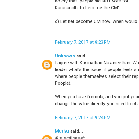
no cry that "people did NOT vote for
Karunanidhi to become the CM"
c) Let her become CM now. When would
February 7, 2017 at 8:23 PM
Unknown
said...
I agree with Kasinathan Navaneethan. Whe
leader what's the issue. if people feels s
where people themselves select their repr
People).
When you have formula, and you put your 
change the value directly. you need to ch
February 7, 2017 at 9:24 PM
Muthu
said...
திரு.காசிநாதன் :