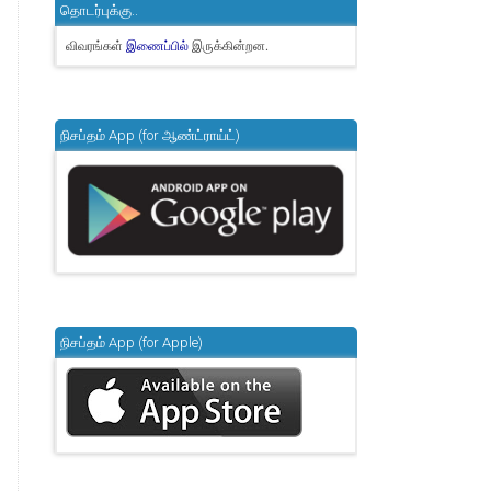
தொடர்புக்கு..
விவரங்கள்
இருக்கின்றன.
இணைப்பில்
நிசப்தம் App (for ஆண்ட்ராய்ட்)
நிசப்தம் App (for Apple)