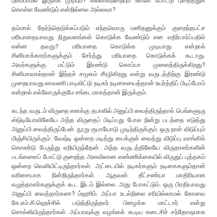
புலம்பாமல் இருக்க முடியும்? எல்லாவற்றையும் உள்ளே போட்டு புதைத்துக்
கொள்ள வேண்டும் என்றில்லை அல்லவா?
தம்மால் தேர்ந்தெடுக்கப்படும் எந்தவொரு மனிதனுக்கும் குறைந்தபட்ச
மரியாதையாவது நிறுவனங்கள் கொடுக்க வேண்டும் என எதிர்பார்ப்பதில்
என்ன தவறு? மரியாதை கொடுக்க முடியாது என்றால்
சினிமாக்காரர்களுக்கும் சேர்த்து மரியாதை கொடுக்கக் கூடாது.
அவர்களுக்கு மட்டும் இரண்டு கொம்பா முளைத்திருக்கிறது?
சினிமாவால்தான் இந்தச் சமூகம் சீரழிகிறது என்று வருடத்திற்கு இரண்டு
முறையாவது லாவணி பாடிவிட்டு நடிகர் நடிகையைத்தான் உயர்த்திப் பிடிப்போம்
என்றால் எல்லோருக்குமே சங்கடமாகத்தான் இருக்கும்.
கடந்த வருடம் விருதை எனக்கு தபாலில் அனுப்பி வைத்திருந்தால் பெங்களூரு
ஸ்டுடியோவிலேயே அந்த விருதைப் பிடிப்பது போல நின்று படத்தை எடுத்து
அனுப்பி வைத்திருப்பேன். நூறு ரூபாயோடு முடிந்திருக்கும். ஒரு நாள் விடுப்பும்
மிஞ்சியிருக்கும். வேஷ்டி ஒன்றை மடித்து பைக்குள் வைத்து விடுப்பு வாங்கிக்
கொண்டு பேருந்து ஏறியிருந்தேன். அந்த வருடத்திலேயே விருதாளர்களின்
படங்களைப் போட்டு குறைந்த அளவிலான எண்ணிக்கையில் விருதுப் புத்தகம்
ஒன்றை வெளியிட்டிருந்தார்கள். அட்டையில் நடிகர்களும் நடிகைகளும்தான்
வரிசையாக நின்றிருந்தார்கள். ஆதவன் தீட்சண்யா மாதிரியான
எழுத்தாளர்களுக்குக் கூட இடம் இல்லை. அது போகட்டும். ஒரு பிரதியாவது
அனுப்பி வைத்தார்களா? ம்ஹூம். அப்பா உடல்நிலை சரியில்லாமல் கோவை
கே.எம்.சி.ஹெச்சில் படுத்திருந்தார். பிழைக்க மாட்டார் என்று
சொல்லியிருந்தார்கள். அப்பாவுக்கு வழங்கக் கூடிய கடைசிச் சந்தோஷமாக