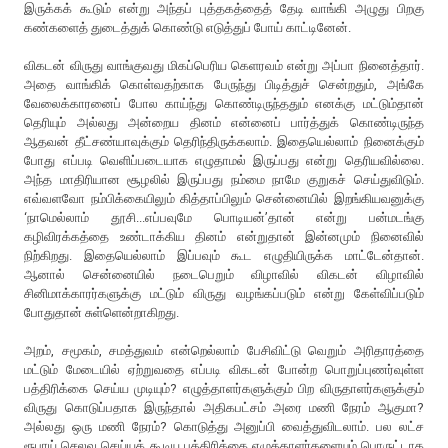
இருக்கக் கூடும் என்று அந்தப் புத்தகத்தைத் தேடி வாங்கி அழுது பிறகு
கண்களைத் துடைத்துக் கொண்டு எடுத்துப் போய் காட்டினேன்.
விகடன் விருது வாங்குவது மிகப்பெரிய கெளரவம் என்று அப்பா நினைத்தார்.
அதை வாங்கிக் கொள்வதற்காக பேருந்து பிடித்துச் சென்றதும், அங்கே
வேலைக்காரனைப் போல காய்ந்து கொண்டிருந்ததும் எனக்கு மட்டும்தான்
தெரியும் அல்லது அன்றைய தினம் என்னைப் பார்த்துக் கொண்டிருந்த
ஆதவன் தீட்சண்யாவுக்கும் தெரிந்திருக்கலாம். இதையெல்லாம் நினைக்கும்
போது எப்படி வெளிப்படையாக எழுதாமல் இருப்பது என்று தெரியவில்லை.
அந்த மாதிரியான சூழலில் இருப்பது நம்மை நாமே குறுகச் செய்துவிடும்.
எவ்வளவோ நம்பிக்கையிலும் கித்தாப்பிலும் சென்னையில் இறங்கியவனுக்கு
‘நாமெல்லாம் தூசி...எப்பவுமே பொடியன்’தான் என்று பன்மடங்கு
கழிவிரக்கத்தை உண்டாக்கிய தினம் என்றுதான் இன்னமும் நினைவில்
நிற்கிறது. இதையெல்லாம் இப்பவும் கூட எழுதியிருக்க மாட்டேன்தான்.
ஆனால் சென்னையில் நடைபெறும் விழாவில் விகடன் விழாவில்
சினிமாக்காரர்களுக்கு மட்டும் விருது வழங்கப்படும் என்று கேள்விப்படும்
போதுதான் சுள்ளென்றாகிறது.
அறம், சமூகம், சமத்துவம் என்றெல்லாம் பேசிவிட்டு வெறும் அரிதாரத்தை
மட்டும் மேடையில் ஏற்றுவதை எப்படி விகடன் போன்ற பொறுப்புணர்வுள்ள
பத்திரிக்கை செய்ய முடியும்? எழுத்தாளர்களுக்கும் பிற விருதாளர்களுக்கும்
விருது கொடுப்பதாக இருந்தால் அதிகபட்சம் அரை மணி நேரம் ஆகுமா?
அல்லது ஒரு மணி நேரம்? கொடுத்து அனுப்பி வைத்துவிடலாம். பல லட்ச
ரூபாய் செலவு செய்யக் கூடிய பத்திரிக்கை எழுத்தாளர்களையும் பொருட்டாக