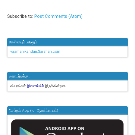
Subscribe to:
Post Comments (Atom)
கேள்வியும் பதிலும்
vaamanikandan.Sarahah.com
தொடர்புக்கு..
விவரங்கள்
இருக்கின்றன.
இணைப்பில்
நிசப்தம் App (for ஆண்ட்ராய்ட்)