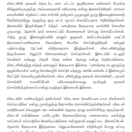
விகடனின் தகவல் தொடர்பு மகா மட்டம்- ஒருவேளை என்னைப் போன்ற
சில்லுண்டிகளுக்கு அவ்வளவுதான் மரியாதை என்று நினைக்கிறேன். ராகவா
லாரன்ஸின் அறக்கட்டளை சார்பில் தமிழகம் முழுவதும் நூறு இளைஞர்களைத்
தேர்ந்தெடுத்து ஆளுக்கு ஒரு லட்ச ரூபாய் கொடுப்பதாக அறிவித்தார்கள்.
நினைவில் இருக்கிறதா? அந்தப் பணத்தை நேரடியாக வாங்கிக் கொள்ள
முடியாது. ஆனால் நாம் கைகாட்டும் வேலையைச் செய்து கொடுப்பார்கள்.
அந்த நூறு இளைஞர்களில் நானும் ஒருவன். ஊர்ப்பக்கத்தில் வறட்சி
நிவாரணப்பணிகளாக சிலவற்றை சிபாரிசு செய்திருந்தேன். உள்ளூர்
பஞ்சாயத்து ஆட்கள் சந்தோஷமாக இருந்தார்கள். விகடனிலிருந்து
நிருபர்களை அனுப்பி விசாரணையும் செய்தார்கள். இடையில் கடலூர்
வெள்ளம் வந்தது. அதன் பிறகு என்ன ஆனது என்று தெரியவில்லை.
விகடனிலிருந்து எந்தத் தகவலும் நேரடியாக இல்லை. ‘பணத்தை கடலூருக்கு
ஒதுக்கியாச்சு’ என்று செவிவழிச் செய்தி வந்தது. ஊரில் என்னிடம் இன்னமும்
கேட்டுக் கொண்டிருக்கிறார்கள். விகடனிலிருந்து தகவல் சொல்லிவிட்டதாகச்
சொல்லிச் சமாளிப்பேன். மரியாதைக்காவது நமக்குத் தகவல்
சொல்லியிருக்கலாம் என்று வருத்தம் இல்லாமல் இல்லை.
விகடனில் பணியாற்றும் நண்பர்கள் ‘விகடனை வெளிப்படையாக விமர்சனம்
செய்யாதீங்க’ என்று முகத்துக்கு நேராகவே சொல்லியிருக்கிறார்கள். விகடன்
மாதிரியான வெகுஜன ஊடகங்களின் ஆதரவு நமது வளர்ச்சிக்கு உதவும்தான்.
விகடன் என்றில்லை- யாரிடமுமே தேவையில்லாத பகைமையை வளர்த்து
கசப்பைச் சம்பாதிக்க வேண்டியதில்லை என்றுதான் நானும் கூட நினைப்பேன்.
ஆனால் நேரடியாக இத்தகைய அனுபவங்களைச் சந்திக்கும் போது எப்படி