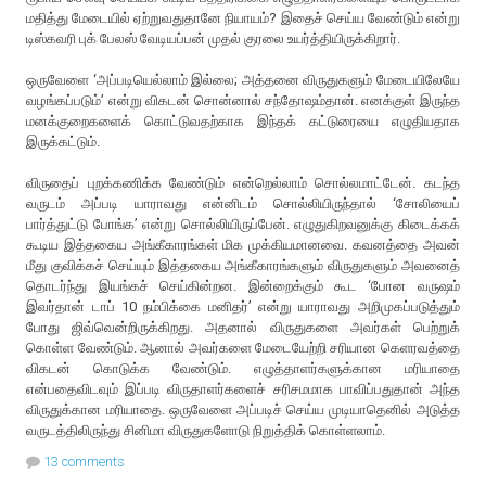
மதித்து மேடையில் ஏற்றுவதுதானே நியாயம்? இதைச் செய்ய வேண்டும் என்று
டிஸ்கவரி புக் பேலஸ் வேடியப்பன் முதல் குரலை உயர்த்தியிருக்கிறார்.
ஒருவேளை ‘அப்படியெல்லாம் இல்லை; அத்தனை விருதுகளும் மேடையிலேயே
வழங்கப்படும்’ என்று விகடன் சொன்னால் சந்தோஷம்தான். எனக்குள் இருந்த
மனக்குறைகளைக் கொட்டுவதற்காக இந்தக் கட்டுரையை எழுதியதாக
இருக்கட்டும்.
விருதைப் புறக்கணிக்க வேண்டும் என்றெல்லாம் சொல்லமாட்டேன். கடந்த
வருடம் அப்படி யாராவது என்னிடம் சொல்லியிருந்தால் ‘சோலியைப்
பார்த்துட்டு போங்க’ என்று சொல்லியிருப்பேன். எழுதுகிறவனுக்கு கிடைக்கக்
கூடிய இத்தகைய அங்கீகாரங்கள் மிக முக்கியமானவை. கவனத்தை அவன்
மீது குவிக்கச் செய்யும் இத்தகைய அங்கீகாரங்களும் விருதுகளும் அவனைத்
தொடர்ந்து இயங்கச் செய்கின்றன. இன்றைக்கும் கூட ‘போன வருஷம்
இவர்தான் டாப் 10 நம்பிக்கை மனிதர்’ என்று யாராவது அறிமுகப்படுத்தும்
போது ஜிவ்வென்றிருக்கிறது. அதனால் விருதுகளை அவர்கள் பெற்றுக்
கொள்ள வேண்டும். ஆனால் அவர்களை மேடையேற்றி சரியான கெளரவத்தை
விகடன் கொடுக்க வேண்டும். எழுத்தாளர்களுக்கான மரியாதை
என்பதைவிடவும் இப்படி விருதாளர்களைச் சரிசமமாக பாவிப்பதுதான் அந்த
விருதுக்கான மரியாதை. ஒருவேளை அப்படிச் செய்ய முடியாதெனில் அடுத்த
வருடத்திலிருந்து சினிமா விருதுகளோடு நிறுத்திக் கொள்ளலாம்.
13 comments