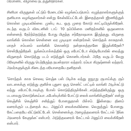
பிரமாண்ட விழாவை நடத்துகிறார்கள்.
சினிமா விருதுகள் மட்டும் மேடையில் வழங்கப்படுமாம். எழுத்தாளர்களுக்குத்
தனியாக வழங்குவார்கள் என்று கேள்விப்பட்டேன். இதைத்தான் ஜீரணித்துக்
கொள்ள முடியவில்லை. முன்பு கூட ஒரு முறை கோடு காட்டியிருக்கிறேன்.
கடந்த வருடம் விகடனின் டாப் 10 நம்பிக்கை மனிதர்களில் ஒருவனாக
என்னைத் தேர்ந்தெடுத்த போது மிகுந்த சந்தோஷமாக இருந்தது. விருதை
வாங்கிக் கொள்ள சென்னை வர முடியுமா என்றார்கள். சொந்தக் காசுதான்.
மாதச் சம்பளம் வாங்கிக் கொண்டு நன்றாகத்தானே இருக்கிறேன்?
சென்றிருந்தேன். நுங்கம்பாக்கத்தில் ஒரு ஃபோட்டோ ஸ்டுடியோவில் வைத்து
விருதைக் கொடுத்து படம் எடுத்துக் கொண்டார்கள். அதே வருடம் வேறு
பிரிவுகளில் விருது பெற்றிருந்த நயன்தாரா வந்தார். ரம்யா கிருஷ்ணன் வந்தார்.
அவர்களுக்குக் கிடைத்த மரியாதையே தனிதான்.
‘சொந்தக் காசு செலவு செஞ்சு பஸ் பிடிச்சு வந்து ஐநூறு ரூபாய்க்கு ரூம்
வாடகைக்கு எடுத்து குளிச்சு புதுசா ஒரு செண்ட் பாட்டில் வாங்கி அடிச்சுட்டு
வந்து ஃபோட்டோவுக்கு போஸ் கொடுத்திருக்கேன்...எடுத்ததிலிருந்து ஒரு
படமாவது கொடுங்கய்யா..ஃபேஸ்புக்கில் போட்டு லைக் வாங்கிக்குறேன்’ என்று
கெஞ்சிக் கெஞ்சிச் சலித்துப் போனதுதான் மிச்சம். இன்றைய தினம்
வரைக்கும் படத்தைக் கூட அனுப்பி வைக்கவில்லை. வெறுத்துப் போனது.
கேட்பதையே விட்டுவிட்டேன். சென்னைக்கு அழைத்தவரைக் கேட்டால் ‘நீங்க
அவரைக் கேளுங்க’ என்பார். அடுத்தவரைக் கேட்டால் அனுப்பி வைக்கிறேன்
என்பார்.