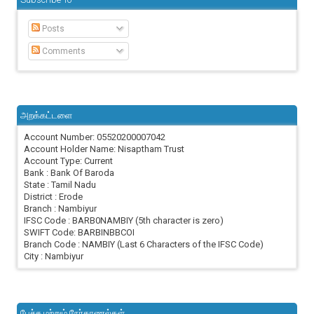
Posts
Comments
அறக்கட்டளை
Account Number: 05520200007042
Account Holder Name: Nisaptham Trust
Account Type: Current
Bank : Bank Of Baroda
State : Tamil Nadu
District : Erode
Branch : Nambiyur
IFSC Code : BARB0NAMBIY (5th character is zero)
SWIFT Code: BARBINBBCOI
Branch Code : NAMBIY (Last 6 Characters of the IFSC Code)
City : Nambiyur
பேச்சு மற்றும் நேர்காணல்கள்