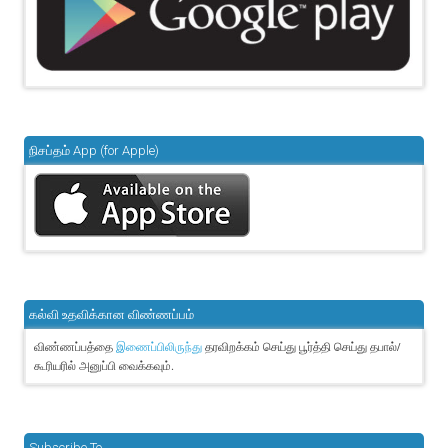
நிசப்தம் App (for Apple)
கல்வி உதவிக்கான விண்ணப்பம்
விண்ணப்பத்தை
தரவிறக்கம் செய்து பூர்த்தி செய்து தபால்/
இணைப்பிலிருந்து
கூரியரில் அனுப்பி வைக்கவும்.
Subscribe To