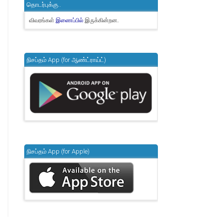
தொடர்புக்கு..
விவரங்கள்
இருக்கின்றன.
இணைப்பில்
நிசப்தம் App (for ஆண்ட்ராய்ட்)
நிசப்தம் App (for Apple)