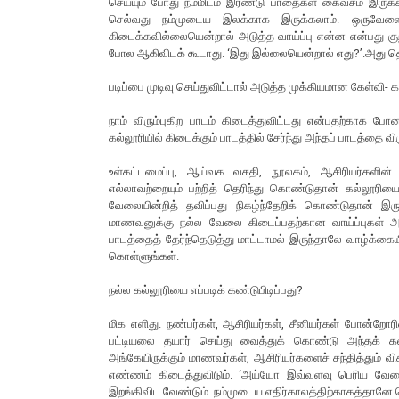
செய்யும் போது நம்மிடம் இரண்டு பாதைகள் கைவசம் இருக்க 
செல்வது நம்முடைய இலக்காக இருக்கலாம். ஒருவே
கிடைக்கவில்லையென்றால் அடுத்த வாய்ப்பு என்ன என்பது கு
போல ஆகிவிடக் கூடாது. ‘இது இல்லையென்றால் எது?’.அது தெர
படிப்பை முடிவு செய்துவிட்டால் அடுத்த முக்கியமான கேள்வி- க
நாம் விரும்புகிற பாடம் கிடைத்துவிட்டது என்பதற்காக போ
கல்லூரியில் கிடைக்கும் பாடத்தில் சேர்ந்து அந்தப் பாடத்த
உள்கட்டமைப்பு, ஆய்வக வசதி, நூலகம், ஆசிரியர்களின் 
எல்லாவற்றையும் பற்றித் தெரிந்து கொண்டுதான் கல்லூரிய
வேலையின்றித் தவிப்பது நிகழ்ந்தேறிக் கொண்டுதான் இர
மாணவனுக்கு நல்ல வேலை கிடைப்பதற்கான வாய்ப்புகள் 
பாடத்தைத் தேர்ந்தெடுத்து மாட்டாமல் இருந்தாலே வாழ்க்கை
கொள்ளுங்கள்.
நல்ல கல்லூரியை எப்படிக் கண்டுபிடிப்பது?
மிக எளிது. நண்பர்கள், ஆசிரியர்கள், சீனியர்கள் போன்ற
பட்டியலை தயார் செய்து வைத்துக் கொண்டு அந்தக் கல
அங்கேயிருக்கும் மாணவர்கள், ஆசிரியர்களைச் சந்தித்தும் வி
எண்ணம் கிடைத்துவிடும். ‘அய்யோ இவ்வளவு பெரிய வேலை
இறங்கிவிட வேண்டும். நம்முடைய எதிர்காலத்திற்காகத்தானே