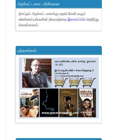
அறக்கட்டளை- பரிசீலனை
நிசப்தம் அறக்கட்டளைக்கு உதவி கோரி வரும்
விண்ணப்பங்களின் நிலவரத்தை
இணைப்பில்
தெரிந்து
கொள்ளலாம்.
புத்தகங்கள்..