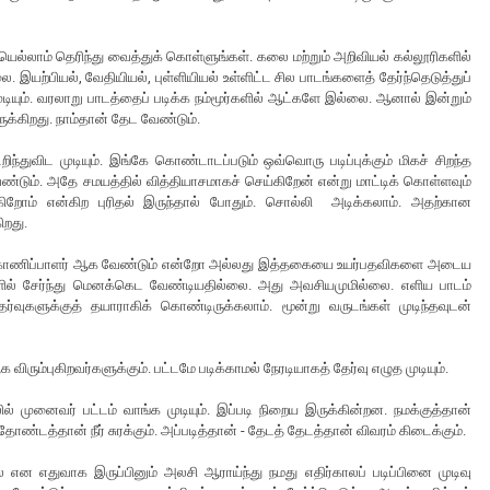
றியெல்லாம் தெரிந்து வைத்துக் கொள்ளுங்கள். கலை மற்றும் அறிவியல் கல்லூரிகளில்
. இயற்பியல், வேதியியல், புள்ளியியல் உள்ளிட்ட சில பாடங்களைத் தேர்ந்தெடுத்துப்
 முடியும். வரலாறு பாடத்தைப் படிக்க நம்மூர்களில் ஆட்களே இல்லை. ஆனால் இன்றும்
்கிறது. நாம்தான் தேட வேண்டும்.
ந்துவிட முடியும். இங்கே கொண்டாடப்படும் ஒவ்வொரு படிப்புக்கும் மிகச் சிறந்த
வேண்டும். அதே சமயத்தில் வித்தியாசமாகச் செய்கிறேன் என்று மாட்டிக் கொள்ளவும்
போகிறோம் என்கிற புரிதல் இருந்தால் போதும். சொல்லி அடிக்கலாம். அதற்கான
ிறது.
ண்காணிப்பாளர் ஆக வேண்டும் என்றோ அல்லது இத்தகையை உயர்பதவிகளை அடைய
ளில் சேர்ந்து மெனக்கெட வேண்டியதில்லை. அது அவசியமுமில்லை. எளிய பாடம்
ர்வுகளுக்குத் தயாராகிக் கொண்டிருக்கலாம். மூன்று வருடங்கள் முடிந்தவுடன்
ும்புகிறவர்களுக்கும். பட்டமே படிக்காமல் நேரடியாகத் தேர்வு எழுத முடியும்.
ில் முனைவர் பட்டம் வாங்க முடியும். இப்படி நிறைய இருக்கின்றன. நமக்குத்தான்
்தான் நீர் சுரக்கும். அப்படித்தான் - தேடத் தேடத்தான் விவரம் கிடைக்கும்.
 என எதுவாக இருப்பினும் அலசி ஆராய்ந்து நமது எதிர்காலப் படிப்பினை முடிவு