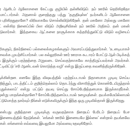
ரே ஆளிடம் ஆலோசனை கேட்பது குழியில் தள்ளிவிடும். நம் ஊரில் தெரிகிறதோ
ட்டார்கள். அதனால் குறைந்தது பத்து ‘தகுதியுள்ள’ நபர்களிடம் ஆலோசனை
த்தம் புரிகிறதுதானே? விரிவாகவே சொல்லிவிடுகிறேன். தன் மகனோ அல்லது மகளோ
் என்கிற நினைப்பில் பீலா விடும் அறிவுசீவிகள் நம் ஊரில் அதிகம். தன் மகன்
விடுவார்கள். இத்தகைய ஆட்களை நாசூக்காக கத்தரித்துவிட்டு விடும் வழியைப்
ூரிகளும், நிகர்நிலைப் பல்கலைக்கழகங்களும் அவசரப்படுத்துவார்கள். ‘உடனடியாகச்
 வைக்க முயற்சிப்பார்கள். பல கல்லூரிகள் ஊர் ஊராக கூடாரம் போட்டு ஆள் பிடிக்கத்
 இருக்கும் பதற்றத்தை அறுவடை செய்வதற்காகவே காத்திருப்பவர்கள் அவர்கள்.
ட்டிவிட்டு ‘சரி ஆண்டவன் கொடுத்த வழி’ என்று இருப்பதை கவனித்திருக்கிறேன்.
ருக்கின்றன. எனவே இந்த விஷயத்தில் பதற்றப்படாமல் நிதானமாக முடிவு செய்ய
றித்தும், பாடத்திட்டம் குறித்தெல்லாம் தொடர்ந்து விசாரித்துக் கொண்டேயிருந்தால்
ர்த்துக்கலாம்’ என்று மட்டும் தயவு செய்து சோம்பேறித்தனமாக இருக்காதீர்கள்.
மூன்று மாதங்கள்தானே? சோம்பேறித்தனம்படாமல் உழையுங்கள். தயக்கமேயில்லாமல்
ுமொத்த நகர்வும் நீங்கள் எடுக்கவிருக்கும் இந்த ஒரு முடிவில்தான் இருக்கிறது.
ன்பது குறித்தான முடிவுக்கு வருவதற்காக நிறையப் பேரிடம் நிறையப் பேச
்கள் இணையத்தில் தேடுங்கள். ‘எங்கள் ஊரில் இணையமே இல்லை’ என்றால் தயங்கவே
்கள். எங்களால் எவ்வளவு இயலுமோ அவ்வளவு உதவுகிறோம்.