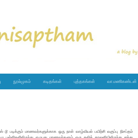
ு
நூல்முகம்
கடிதங்கள்
புத்தகங்கள்
வா.மணிகண்டன்
ளஸ் டூ படிக்கும் மாணவர்களுக்காக ஒரு நாள் வாழ்வியல் பயிற்சி வகுப்பு நிசப்தம்
 ஏழு பள்ளிகளிலிருந்து எழுபது மாணவர்களும் ஒரு தலித் காலனியிலிருந்து ஐந்து