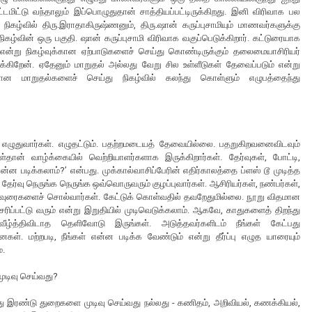
டமிட்டு வந்தாலும் இப்பொழுதுதான் சாத்தியப்பட்டிருக்கிறது. இனி விரிவாக பல
ிகழ்வில் திரு.இராதாகிருஷ்ணனும், திரு.ஷான் கருப்புசாமியும் மாணவர்களுக்கு
 நிகழ்வின் ஒரு பகுதி. ஷான் கருப்புசாமி விரிவாக வகுப்பெடுக்கிறார். கட்டுரையாக
என்று நிகழ்வுக்கான ஏற்பாடுகளைச் செய்து கொண்டிருக்கும் தலைமையாசிரியர்
்கிறேன். ஏதேனும் மாறுதல் அல்லது வேறு சில உள்ளீடுகள் தேவைப்படும் என்று
யான மாறுதல்களைச் செய்து நிகழ்வில் கலந்து கொள்ளும் எழுபத்தைந்து
.
ு எழுதுவார்கள். எழுதட்டும். பதற்றமடையத் தேவையில்லை. பதறுகிறவனைவிடவும்
ான் வாழ்க்கையில் வெற்றியாளர்களாக இருக்கிறார்கள். தேர்வுகள், போட்டி,
 படிக்கலாம்?’ என்பது. முக்கால்வாசிப்பேரின் எதிர்காலத்தை ப்ளஸ் டூ முடித்த
. தேர்வு நெருங்க நெருங்க ஒவ்வொருவரும் குழப்புவார்கள். ஆசிரியர்கள், நண்பர்கள்,
 அறிவுரைகளைச் சொல்வார்கள். கேட்டுக் கொள்வதில் தவறேதுமில்லை. நூறு விதமான
 சரிப்பட்டு வரும் என்று இறுதியில் முடிவெடுக்கலாம். ஆகவே, காதுகளைத் திறந்து
்த்திவிடாத தெளிவோடு இருங்கள். அடுத்தவர்களிடம் நீங்கள் கேட்பது
மற்றபடி, நீங்கள் என்ன படிக்க வேண்டும் என்று தீர்ப்பு எழுத யாரையும்
்.
முடிவு செய்வது?
லது இரண்டு துறைகளை முடிவு செய்வது நல்லது - கணிதம், அறிவியல், கணக்கியல்,