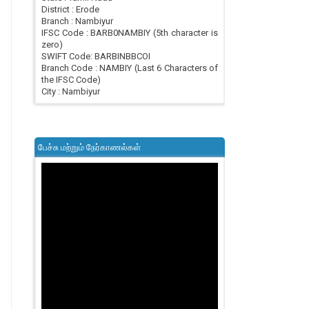
District : Erode
Branch : Nambiyur
IFSC Code : BARB0NAMBIY (5th character is
zero)
SWIFT Code: BARBINBBCOI
Branch Code : NAMBIY (Last 6 Characters of
the IFSC Code)
City : Nambiyur
பேச்சு மற்றும் நேர்காணல்கள்