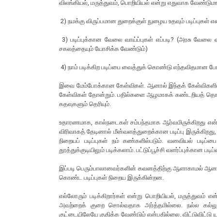
விலங்கியல், மருத்துவம், பொறியியல் என்று எதுவாக வேண்டுமான
2) நமக்கு விருப்பமான துறைக்குள் நுழைய உதவும் படிப்புகள
3) படிப்புக்கான வேலை வாய்ப்புகள் எப்படி? (அரசு வேலை வாய
சகலத்தையும் யோசிக்க வேண்டும்)
4) நாம் படிக்கிற படிப்பை வைத்துக் கொண்டு எந்தவிதமான போட
இவை மேம்போக்கான கேள்விகள். ஆனால் இந்தக் கேள்விகளிலிர
கேள்விகள் தோன்றும். பதில்களை ஆழமாகக் கண்டறியத் தொட
கதவுகளும் தெரியும்.
உதாரணமாக, கால்நடைகள் சம்பந்தமாக ஆர்வமிருக்கிறது என்றால்
விரிவாகத் தேடினால் மீன்வளத்துறைக்கான படிப்பு இருக்கிறது, வனவ
நிறையப் படிப்புகள் நம் கண்களில்படும். வனவியல் படிப்ப
தூத்துக்குடியிலும் படிக்கலாம். பட்டுப்பூச்சி வளர்ப்புக்க
இப்படி பெரும்பாலானவர்களின் கவனத்திற்கு ஆளாகாமல் ஆனால்
கொண்ட படிப்புகள் நிறைய இருக்கின்றன.
எல்லோரும் படிக்கிறார்கள் என்று பொறியியல், மருத்துவம் 
அவற்றைக் குறை சொல்வதாக அர்த்தமில்லை. நல்ல கல்லூரி
குட்டையிலேயே குதிக்க வேண்டும் என்பதில்லை. விட்டுவிட்ட