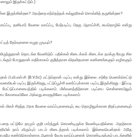
ாலும் இருக்கட்டும்.)
் என்ன இருக்கின்றன? அவற்றை எந்தெந்தக் கல்லூரிகள் சொல்லித் தருகின்றன?
்ப்பு, தனியார் வேலை வாய்ப்பு, மேற்படிப்பு பிறகு ஆராய்ச்சி, சுயதொழில் என்று
்டித் தேர்வுகளை எழுத முடியும்?
ுந்துதான் தொடங்க வேண்டும். பதில்கள் கிடைக்கக் கிடைக்க நமக்கு வேறு சில
ங்கும் போதுதான் எதிர்காலம் குறித்தான விதவிதமான எண்ணங்களும் வழிகளும்
 பி.வி.எஸ்.சி (B.V.Sc) மட்டும்தான் படிப்பு என்று இல்லை. சற்றே மெனக்கெட்டு
ியல் படிப்பு இருக்கிறது, பட்டுப்பூச்சி வளர்ப்புக்கான படிப்பு இருக்கிறது - இப்படி
ை மேட்டுப்பாளையத்தில் படிக்கலாம். மீன்வளத்திற்கான படிப்பை சென்னையிலும்
ான படிப்பை கோவையிலோ அல்லது மைசூரிலோ படிக்கலாம்.
 மிகச் சிறந்த அரசு வேலை வாய்ப்புகளையும், சுய தொழிலுக்கான திறப்புகளையும்
என்பதை மட்டுமே நாமும் குறி பார்த்துக் கொண்டிருக்க வேண்டியதில்லை. அதற்காக
யில் நாம் விரும்பும் பாடம் கிடைத்தால் படிக்கலாம். இல்லையென்றால் அதே
ு யாருமே கண்டுகொள்ளாத ஆனால் வேறு வாய்ப்புளைக் கொண்டிருக்கும் பாடங்களில்