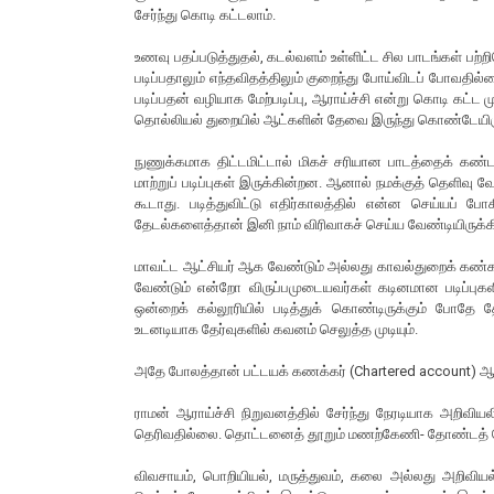
சேர்ந்து கொடி கட்டலாம்.
உணவு பதப்படுத்துதல், கடல்வளம் உள்ளிட்ட சில பாடங்கள் பற்
படிப்பதாலும் எந்தவிதத்திலும் குறைந்து போய்விடப் போவதில்லை
படிப்பதன் வழியாக மேற்படிப்பு, ஆராய்ச்சி என்று கொடி கட்ட
தொல்லியல் துறையில் ஆட்களின் தேவை இருந்து கொண்டேயிருக
நுணுக்கமாக திட்டமிட்டால் மிகச் சரியான பாடத்தைக் கண்டறி
மாற்றுப் படிப்புகள் இருக்கின்றன. ஆனால் நமக்குத் தெளிவு 
கூடாது. படித்துவிட்டு எதிர்காலத்தில் என்ன செய்யப் 
தேடல்களைத்தான் இனி நாம் விரிவாகச் செய்ய வேண்டியிருக்க
மாவட்ட ஆட்சியர் ஆக வேண்டும் அல்லது காவல்துறைக் க
வேண்டும் என்றோ விருப்பமுடையவர்கள் கடினமான படிப்புக
ஒன்றைக் கல்லூரியில் படித்துக் கொண்டிருக்கும் போதே தே
உடனடியாக தேர்வுகளில் கவனம் செலுத்த முடியும்.
அதே போலத்தான் பட்டயக் கணக்கர் (Chartered account) ஆக விர
ராமன் ஆராய்ச்சி நிறுவனத்தில் சேர்ந்து நேரடியாக அறிவியல
தெரிவதில்லை. தொட்டனைத் தூறும் மணற்கேணி- தோண்டத் தோண்டத
விவசாயம், பொறியியல், மருத்துவம், கலை அல்லது அறிவியல்