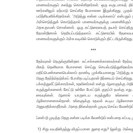
மாணவர்களும் கலந்து கொள்கிறார்கள். ஒரு வருடமாகத் திட்
ஊர்களிலும் ஏற்பாடு செய்கிற யோசனை இருக்கிறது. முதல் ந
பயிற்சியளிக்கிறார்கள். ‘அடுத்து என்ன படிக்கலாம்’ என்பதும்
அச்செடுத்துக் கொடுத்தால் மாணவர்களுக்கு பலனளிக்கும் 
அரசு.தாமஸ் சொன்னார். ஒரு கட்டுரையைத் தயார் செய்திருக
தோன்றினால் தெரியப்படுத்தலாம். கட்டுரையில் தேவை
மாணவர்களுக்கும் அச்சு வடிவில் கொடுக்கும் திட்டமிருக்கிறது
***
தேர்வுகள் நெருங்குகின்றன. லட்சக்கணக்கானவர்கள் தேர்வ
மிகத் தெளிவாக யோசனை செய்து செயல்படுத்துகிறவர்கள்த
மதிப்பெண்களையெல்லாம் தாண்டி முக்கியமானது ‘அடுத்து என்ன
பிறகு தேர்ந்தெடுக்கப் போகிற படிப்புதான் நிர்ணயம் செய்கிறது
பக்கத்துவீட்டுக்காரர்கள், உறவினர்கள் என்று ஆளாளுக்கு
கருத்துக்களைக் கேட்டு உள்ளே போட்டுக் குதப்பி நமக்கு எது
வையுங்கள். ஆனால் யாருடைய கருத்துமே உங்களை வீழ
ஆலோசனைகள்தான். உங்களுக்கு உதவக் கூடிய ஆலோசனைகள். 
அனுமதிக்காதீர்கள். அதை நீங்கள்தான் முடிவு செய்ய வேண்டும
ப்ளஸ் டூ முடித்த பிறகு என்ன படிக்க வேண்டும் என்பதை எப்படி 
1) சிறு வயதிலிருந்து விருப்பமான துறை எது? (ஒன்று அல்