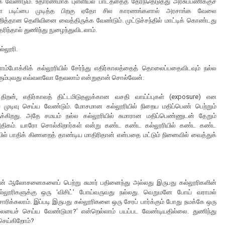
வேண்டும். உதாரணமாக புள்ளியல் பாடத்தைத் தேர்ந்தெடுத்து அரசுப்பணிக்குச்
ளை படிப்பை முடித்த பிறகு ஏதோ சில காரணங்களால் அரசாங்க வேலை
றித்தான தெளிவினை வைத்திருக்க வேண்டும். முட்டுச்சந்தில் மாட்டிக் கொண்டது
ிந்தால் துணிந்து நுழைந்துவிடலாம்.
ல்லூரி.
னாம்போக்கிக் கல்லூரியில் சேர்ந்து எதிர்காலத்தைத் தொலைப்பதைவிடவும் நல்ல
ை விரும்புவது எவ்வளவோ தேவலாம் என்றுதான் சொல்வேன்.
திறன், எதிர்காலத் திட்டமிடுதலுக்கான வசதி வாய்ப்புகள் (exposure) என
ை முடிவு செய்ய வேண்டும். மோசமான கல்லூரியில் நிறைய மதிப்பெண் பெற்றும்
ுக்கிறது. அதே சமயம் நல்ல கல்லூரியில் சுமாரான மதிப்பெண்ணுடன் தேறும்
அதிகம். யாரோ சொல்கிறார்கள் என்று கண்ட கண்ட கல்லூரியில் கண்ட கண்ட
யில் பாதிக் கிணறைத் தாண்டிய மாதிரிதான் என்பதை மட்டும் நினைவில் வைத்துக்
ோரின் ஆலோசனைகளைப் பெற்று சுமார் பதினைந்து அல்லது இருபது கல்லூரிகளின்
்லூரிகளுக்கு ஒரு ‘விசிட்’ போய்வருவது நல்லது. வெறுமனே போய் வராமல்
சாரிக்கலாம். இப்படி இருபது கல்லூரிகளை ஒரு சேரப் பார்க்கும் போது நமக்கே ஒரு
யைச் செய்ய வேண்டுமா?’ என்றெல்லாம் பயப்பட வேண்டியதில்லை. துணிந்து
 செய்கிறோம்?