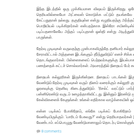
இந்த இடத்தில் ஒரு முக்கியமான விஷயம் இருக்கிறது. ஒ
தெரியவில்லையோ அட்வைஸ் கொடுக்க மட்டும் தயங்கவே மா
கேட்பதுதான் நல்லது. தகுதியுள்ள என்று எழுதியதற்கு அர்
பொறியியல் படிக்கிறார்கள் என்பதற்காக இஸ்ரோ சயிண்டிஸ்ட
படிப்பதனாலேயே அந்தப் படிப்புதான் ஒஸ்தி என்று அடித்து
பாருங்கள்.
தேர்வு முடிவுகள் வருவதற்கு முன்பாகவிருந்தே தனியார் கல்ல
சேராவிட்டால் அத்தனை இடங்களும் தீர்ந்துவிடும்’ எனச் சிக்க
தொடங்குவார்கள். பிள்ளைகளைப் பெற்றவர்களுக்கு இயல்பாக
பணத்தைக் கட்டச் சொல்வார்கள். அவசரத்தில் நிறையப் பேர் க
நிறையக் கல்லூரிகள் இருக்கின்றன. நிறையப் பாடங்கள் இ
வேண்டும்.தேர்வு முடிவுகள் வரும் தினம் வரைக்கும் கல்லூரி கு
ஓரளவுக்கு தெளிவு கிடைத்துவிடும். ‘ரிசல்ட் வரட்டும் பா
பன்னிரெண்டு வருடம் உழைத்தாகிவிட்டது. இன்னும் இரண்டு 
கேள்விகளைக் கேளுங்கள். உங்கள் எதிர்கால வாழ்க்கையின் ஒட்ட
என்ன படிக்கப் போகிறோம், எங்கே படிக்கப் போகிறோம் எ
வேண்டியிருக்கும். ‘யாரிடம் பேசுவது?’ என்று தெரியாதவர
வேண்டாம். எப்பொழுது வேண்டுமானாலும் தொடர்பு கொள்ளுங
8 comments