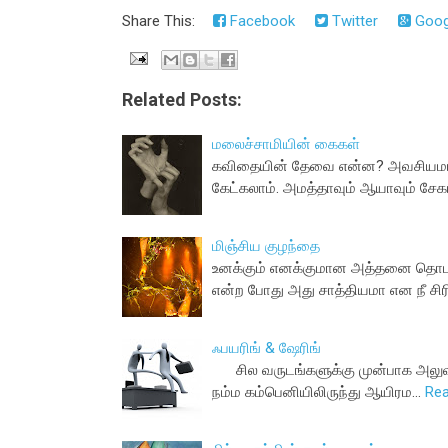
Share This:
Facebook
Twitter
Goog
Related Posts:
மலைச்சாமியின் கைகள்
கவிதையின் தேவை என்ன? அவசியமான 
கேட்கலாம். அமத்தாவும் ஆயாவும் சேகர
மிஞ்சிய குழந்தை
உனக்கும் எனக்குமான அத்தனை தொடர்
என்ற போது அது சாத்தியமா என நீ ச
ஃபயரிங் & ஷேரிங்
சில வருடங்களுக்கு முன்பாக அலுவலகத
நம்ம கம்பெனியிலிருந்து ஆயிரம…
Re