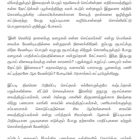
வீக்கத்துக்கும் இவைதான் பெரும் உதவியைச் செய்கின்றன. எதிர்காலத்திலும்
கள்ள நோட்டுக்கள் புழக்கத்திற்கு வரக் கூடும் என்றாலும் இதுவரை சுற்றிக்
கொண்டிருக்கிற பல்லாயிரக்கணக்கான கோடித் தாள்களை ஒழித்துக்
கட்டுவதற்கு வேறு உருப்படியான வழியொன்றைச் சொல்லிவிட்டு
பொருளாதாரம் குறித்துப் பேசலாம்.
‘இனி ரெண்டு நாளைக்கு ஏழைகள் என்ன செய்வார்கள்’ என்று பொங்கல்
வைக்க வேண்டியதில்லை என்றுதான் நினைக்கிறேன். ஐம்பது ரூபாய்க்கு
விற்க வேண்டிய பொருள் எழுபது ரூபாய்க்கு விற்றுக் கொண்டிருக்கும் போது
ஏழைகள் பாதிக்கப்படுவதில்லையா என்றும்தான் கேட்கலாம். இந்த இருபது
ரூபாய் விலையுயர்வுக்கு என்ன காரணம்? பதுக்கலும் கறுப்புப் பணமும் கள்ள
நோட்டும் இல்லையா? ஏதாவதொரு வகையில் யாராவது பூனைக்கு மணி
கட்டித்தானே ஆக வேண்டும்? மோடியின் அரசாங்கம் கட்டியிருக்கிறது.
இப்படி திடீரென அறிவிப்பு செய்தால் எல்லோருக்குமே கஷ்டம்தான்
மறுக்கவில்லை. வீட்டுச் செலவுக்காக இரண்டு ஐநூறு ரூபாய்களை
வைத்திருப்பவர்கள், மகன் அல்லது மகளின் திருமணத்துக்காக நிலத்தை
விற்று பணமாக வாங்கி கையில் வைத்திருப்பவர்கள், பணியாளர்களுக்கு
சம்பளமாகக் கொடுப்பதற்கென சில ஆயிரங்களைக் கையில்
வைத்திருப்பவர்கள் என்று பார்த்தால் சிரமம்தான். ஆனால் இப்படியான
அதிரடியான முடிவுகளை எடுக்கும் போது தற்காலிக பாதிப்புகளை ஏற்றுக்
கொள்ளத்தான் வேண்டும்.
நம்மிடம் கைவசம் இருக்கிற பணத்தை வங்கிகளில் கொடுத்து மாற்றச்