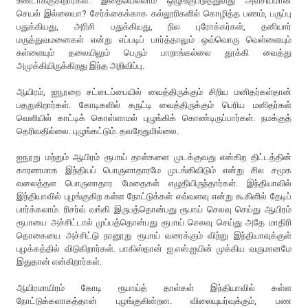
உண்டாக்குகிறார்கள். இதையெல்லாம் ஒழுங்குபடுத்துவது அவசியமான
செயல் இல்லையா? சேர்க்கைக்காக கல்லூரிகளில் கொழித்த பணம், பருப்பு
பதுக்கியது, அரிசி பதுக்கியது, நில புரோக்கர்கள், தனியார்
மருத்துவமனைகள் என்று எப்படிப் பார்த்தாலும் ஒவ்வொரு வெள்ளையும்
சுள்ளையும் தலையிலும் பெரும் பாறாங்கல்லை தூக்கி வைத்து
அமுக்கியிருக்கிறது இந்த அறிவிப்பு.
ஆயிரம், ஐநூறை சட்டைப்பையில் வைத்திருக்கும் சிறிய மனிதர்கள்தான்
பதறுகிறார்கள். கோடிகளில் சுருட்டி வைத்திருக்கும் பெரிய மனிதர்கள்
வெளியில் காட்டிக் கொள்ளாமல் புழுங்கிக் கொண்டிருப்பார்கள். நமக்குத்
தெரிவதில்லை. புழுங்கட்டும். தவறேதுமில்லை.
ஐநூறு மற்றும் ஆயிரம் ரூபாய் தாள்களை முடக்குவது என்கிற திட்டத்தின்
காரணமாக இந்தியப் பொருளாதாரமே முடங்கிவிடும் என்று சில சமூக
வலைத்தள பொருளாதார மேதைகள் எழுதியிருந்தார்கள். இந்தியாவில்
இந்தியாவில் புழங்குகிற கள்ள நோட்டுக்கள் எவ்வளவு என்று கூகிளில் தேடிப்
பார்க்கலாம். ரிசர்வ் வங்கி இருபத்தொன்பது ரூபாய் செலவு செய்து ஆயிரம்
ரூபாயை அச்சிட்டால் முப்பத்தொன்பது ரூபாய் செலவு செய்து அதே மாதிரி
தொகையை அச்சிட்டு நானூறு ரூபாய் வரைக்கும் விற்று இந்தியாவுக்குள்
புழக்கத்தில் விடுகிறார்கள். பாகிஸ்தான் ஐ.எஸ்.ஐயின் முக்கிய வருமானமே
இதுதான் என்கிறார்கள்.
ஆயிரமாயிரம் கோடி ரூபாய்த் தாள்கள் இந்தியாவில் கள்ள
நோட்டுக்களாகத்தான் புழங்குகின்றன. விலையுயர்வுக்கும், பண