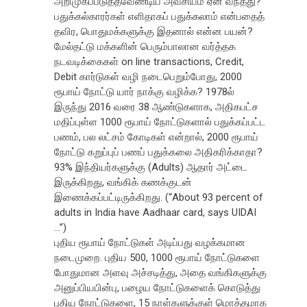
அறிமுகப்படுத்தவேண்டிய அவசியம் ஏன் வந்தது?
பதுக்கல்காரர்கள் எளிதாகப் பதுக்கலாம் என்பதைத்
தவிர, பொதுமக்களுக்கு இதனால் என்ன பயன்?
மேல்தட்டு மக்களின் பெரும்பாலான வர்த்தக
நடவடிக்கைகள் on line transactions, Credit,
Debit கார்டுகள் வழி நடைபெறும்போது, 2000
ரூபாய் நோட்டு யார் நாக்கு வழிக்க? 1978ல்
இருந்து 2016 வரை 38 ஆண்டுகளாக, அதிகபட்ச
மதிப்புள்ள 1000 ரூபாய் நோட்டுகளால் பதுக்கப்பட்ட
பணம், பல லட்சம் கோடிகள் என்றால், 2000 ரூபாய்
நோட்டு கறுப்புப் பணப் பதுக்கலை அதிகரிக்காதா?
93% இந்தியர்களுக்கு (Adults) ஆதார் அட்டை
இருக்கிறது, வங்கிக் கணக்குடன்
இணைக்கப்பட்டிருக்கிறது. (“About 93 percent of
adults in India have Aadhaar card, says UIDAI
...”)
புதிய ரூபாய் நோட்டுகள் அடிப்பது வழக்கமான
நடைமுறை. புதிய 500, 1000 ரூபாய் நோட்டுகளை
போதுமான அளவு அச்சடித்து, அதை வங்கிகளுக்கு
அனுப்பியபின்பு, பழைய நோட்டுகளைக் கொடுத்து
புதிய நோட்டுகளை, 15 நாள்களுக்குள் மொத்தமாக