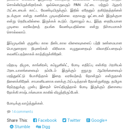
சொல்லியிருக்கிறார்கள். ஒவ்வொருவரும் PAN அட்டை மற்றும் ஆதார்
அட்டையைக் காட்ட வேண்டியிருக்கும். இதில் ஏதேனும் தகிடுதத்தங்கள்
நடக்குமா என்று கணிக்க முடிவதில்லை. ஏதாவது ஓட்டைகள் இருக்குமா
என்று தெரியவில்லை. இருக்கக் கூடும். ஆனாலும் கூட இந்த தைரியமான
முடிவை வரவேற்கத் தயங்க வேண்டியதில்லை என்று நிச்சயமாகச்
சொல்லலாம்.
இம்முடிவின் குறுகிய கால நீண்டகால விளைவுகளைப் பற்றி உண்மையான
பொருளாதார நிபுணர்கள் விரிவாக எழுதுவதையும் விவாதிப்பதையும்
கவனிப்பதற்காகக் காத்திருக்கிறேன்.
மற்றபடி திமுக, காங்கிரஸ், கம்யூனிஸ்ட், மோடி எதிர்ப்பு என்கிற அரசியல்
அடையாளங்களையும் நம்மிடம் இருக்கும் ஐநூறு ஆயிரங்களையும்
மறந்துவிட்டு யோசித்தால் இதை வரவேற்கத் தோன்றும் என்றுதான்
நினைக்கிறேன். சாமானியனாக எனக்கு அப்படித்தான் தோன்றுகிறது. தமிழக
தேர்தலுக்கு முன்பு இதைச் செய்திருந்தால் மோடி இருக்கும் திசையை
நோக்கி சாஷ்டாங்கமாக காலில் விழுந்திருப்பேன்.
மோடிக்கு வாழ்த்துக்கள்.
14 comments
Share This:
Facebook
Twitter
Google+
Stumble
Digg