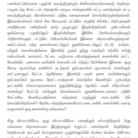
பணக்கட்டுக்களை பதுக்கி வைத்திருக்கும் சினிமாக்காரர்களைத் தெரியும்.
பாழடைந்த மோட்டார் அறையில் பழைய சாக்குகளில் கட்டி பணத்தைக் கட்டி
வைத்திருக்கும் மிராஸ்களைப் பற்றிய கதைகளைச் சொல்லியிருக்கிறார்கள்.
இவையெல்லாம் மிகச் சில கோடிகள் மட்டுமே. கரூரில் சிக்கிய அன்புநாதன்
மாதிரியான மனிதர்கள் நாடு முழுவதும் இருக்கிறார்கள். குடோன்கள்
ஒவ்வொரு பகுதியிலும் இருக்கின்றன. இங்கே அரசியல்வாதிகளும்
அதிகாரிகளும் மட்டுமே அயோக்கியர்கள் இல்லை. வியாபாரிகளும்தான்.
ஊர்ப்பக்கம் எந்த நகைக்கடையிலும் துணிக்கடையிலும் டெபிட் கார்டை
ஏற்றுக் கொள்வதில்லை. இரண்டு முதல் ஐந்து சதவீதம் சர்வீஸ் சார்ஜ்
என்பார்கள். காரணம் அட்டை வழியான பரிமாற்றத்தைக் கணக்கில் காட்ட
வேண்டும். பணமாக வாங்கிக் கொண்டால் அந்தப் பிரச்சினை இல்லை. ஒரு
கோடி ரூபாய்க்கு வணிகம் நடந்தால் ஐம்பதாயிரம் ரூபாயைக் கணக்குக்
காட்டினாலும் கேட்க ஆளில்லை. இரண்டு பவுன் நகை வாங்கினாலும்
ஐம்பதாயிரம் ரூபாயை நோட்டாகத்தான் கொடுக்க வேண்டும். முகூர்த்த
நாட்களில் சர்வசாதாரணமாக ஐநூறிலிருந்து ஆயிரம் பவுன் விற்பார்கள்.
கணக்குப் போட்டு பார்த்துக் கொள்ளலாம். ஜவுளிக்கடைகளைப் பற்றிக்
கேட்கவே வேண்டியதில்லை. எத்தனை மருந்துக் கடைகளில் பில்
கொடுக்கிறார்கள்? தேசிய நெடுஞ்சாலையோர கடைகளில் கணக்கில் வராத
வருமானம் ஒரு நாளைக்கு எவ்வளவு?
சிறு வியாபாரியோ, குறு வியாபாரியோ- மறைத்துச் சம்பாதித்தால் அது
எவ்வளவு தொகையாக இருந்தாலும் கறுப்புப் பணம்தான். தெரிந்தோ
தெரியாமல் நாட்டின் பொருளாதார முதுகெலும்பில் மெல்ல மெல்ல அரிப்பை