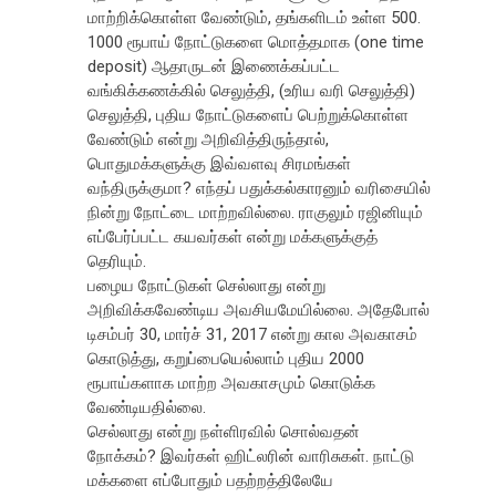
மாற்றிக்கொள்ள வேண்டும், தங்களிடம் உள்ள 500.
1000 ரூபாய் நோட்டுகளை மொத்தமாக (one time
deposit) ஆதாருடன் இணைக்கப்பட்ட
வங்கிக்கணக்கில் செலுத்தி, (உரிய வரி செலுத்தி)
செலுத்தி, புதிய நோட்டுகளைப் பெற்றுக்கொள்ள
வேண்டும் என்று அறிவித்திருந்தால்,
பொதுமக்களுக்கு இவ்வளவு சிரமங்கள்
வந்திருக்குமா? எந்தப் பதுக்கல்காரனும் வரிசையில்
நின்று நோட்டை மாற்றவில்லை. ராகுலும் ரஜினியும்
எப்பேர்ப்பட்ட கயவர்கள் என்று மக்களுக்குத்
தெரியும்.
பழைய நோட்டுகள் செல்லாது என்று
அறிவிக்கவேண்டிய அவசியமேயில்லை. அதேபோல்
டிசம்பர் 30, மார்ச் 31, 2017 என்று கால அவகாசம்
கொடுத்து, கறுப்பையெல்லாம் புதிய 2000
ரூபாய்களாக மாற்ற அவகாசமும் கொடுக்க
வேண்டியதில்லை.
செல்லாது என்று நள்ளிரவில் சொல்வதன்
நோக்கம்? இவர்கள் ஹிட்லரின் வாரிசுகள். நாட்டு
மக்களை எப்போதும் பதற்றத்திலேயே