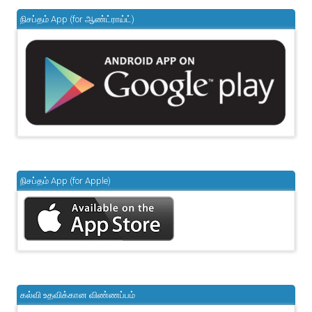
நிசப்தம் App (for ஆண்ட்ராய்ட்)
நிசப்தம் App (for Apple)
கல்வி உதவிக்கான விண்ணப்பம்