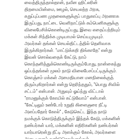
வைத்திருந்தால்தான், நவீன ஹிட்லரின்
திறமையின்மை, ஊழல், செயலற்ற அரசு,
கறுப்புப்பண முதலைகளுக்குப் பாதுகாப்பு அரணாக
இருப்பது, நாட்டை வெளிநாட்டுக் கம்பெனிகளுக்கு
விலைபேசிக்கொண்டிருப்பது, இவை எதைப்பற்றியும்
மக்கள் சிந்திக்க முடியாமல் செய்யமுடியும்.
அவர்கள் தங்கள் செயல்திட்டத்தில் தெளிவாக
இருக்கிறார்கள். "மாட்டுக்கறி திங்காதே" என்று
இவன் சொல்வதைக் கேட்டு, நாம்
கொந்தளித்துக்கொண்டிருக்கும்போது, நான்கைந்து
ஒப்பந்தங்கள் மூலம் நாடு விலைபேசப்பட்டிருக்கும்.
கொஞ்சம் மக்கள் அமைதியான மனநிலைக்குத்
திரும்புகிறார்கள் என்று தெரிந்ததும், "பொது சிவில்
சட்டம்" என்பான். அதுவும் ஓய்ந்து விட்டால்
"ராமனுக்குக் கோயில் கட்டுவோம்" என்பான்.
“கேட்டிலும் உண்டோர் உறுதி கிளைஞரை நீட்டி
அளப்பதோர் கோல்” , கேடுகெட்ட இந்த நாடு
நமக்குக் கொடுத்திருக்கும் இந்தக் கேடு, மக்களின்
நண்பர்கள் யார், மக்களின் எதிரிகளின் நண்பர்கள்
யார்யாரென்று நீட்டி அளக்கும் கோல், அவர்களை
அடையாளம் கண்டுகொள்ளுங்கள்.