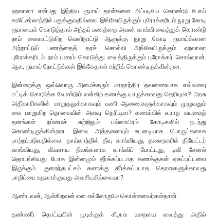
ஹவாலா என்பது இந்திய ரூபாய் தாள்களை அப்படியே கொண்டு போய்
சுவிட்சர்லாந்தில் பதுக்குவதில்லை. இங்கேயிருக்கும் புரோக்கரிடம் நூறு கோடி
ரூபாயைக் கொடுத்தால் அந்தப் பணத்தை அவன் வாங்கி வைத்துக் கொண்டு
நாம் கைகாட்டுகிற வெளிநாட்டு ஆளுக்கு நூறு கோடி ரூபாய்க்கான
அந்நாட்டுப் பணத்தைத் தரச் சொல்லி அங்கேயிருக்கும் ஹவாலா
புரோக்கரிடம் நாம் பணம் கொடுத்து வைத்திருக்கும் புரோக்கர் சொல்வான்.
ஆக, ரூபாய் நோட்டுக்கள் இங்கேதான் சுற்றிக் கொண்டிருக்கின்றன.
இன்றைக்கு ஒவ்வொரு அமைச்சரும் மாதாந்திர தவணையாக எவ்வளவு
ஈட்டிக் கொடுக்க வேண்டும் என்கிற கணக்கு யாருக்காவது தெரியுமா? அரசு
அதிகாரிகளின் மாறுதலுக்காகவும் பணி ஆணைகளுக்காகவும் முழுவதும்
கை மாறுகிற தொகையின் அளவு தெரியுமா? கணக்கில் வராத கயமைத்
தனங்கள் நம்மைச் சுற்றிலும் பல்லாயிரம் கோடிகளில் நடந்து
கொண்டிருக்கின்றன. இவை அத்தனையும் உடனடியாக பொருட்களாக
மாற்றப்படுவதில்லை. தாய்லாந்தில் தீவு வாங்கியது, தலைநகரில் தியேட்டர்
வாங்கியது, விவசாய நிலங்களாக வாங்கிப் போட்டது, டிவி சேனல்
தொடங்கியது போக இன்னமும் தீர்க்கப்படாத கணக்குகள் ஏகப்பட்டவை
இருக்கும். குறைந்தபட்சம் கணக்கு தீர்க்கப்படாத தொகைளுக்காவது
பாதிப்பை உருவாக்குவது அவசியமில்லையா?
ஆண்டவன், ஆள்கிறவன் என எல்லோருமே கொள்ளையர்கள்தான்.
தண்ணீர் தொட்டியின் மூடிக்குக் கீழாக உறையை வைத்து அதில்