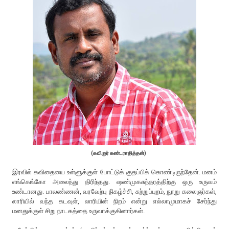
(கவிஞர் கண்டராதித்தன்)
இரவில் கவிதையை உள்ளுக்குள் போட்டுக் குதப்பிக் கொண்டிருந்தேன். மனம்
எங்கெங்கோ அலைந்து திரிந்தது. ஷண்முகசுந்தரத்திற்கு ஒரு உருவம்
உண்டானது. பாலண்ணன், வரவேற்பு நிகழ்ச்சி, சுற்றுப்புறம், நூறு கலைஞர்கள்,
லாரியில் வந்த கடவுள், லாரியின் நிறம் என்று எல்லாமுமாகச் சேர்ந்து
மனதுக்குள் சிறு நாடகத்தை உருவாக்குகினார்கள்.