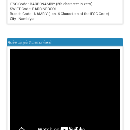
IFSC Code : BARB0NAMBIY (5th character is zero)
SWIFT Code: BARBINBBCOI
Branch Code : NAMBIY (Last 6 Characters of the IFSC Code)
City : Nambiyur
பேச்சு மற்றும் நேர்காணல்கள்