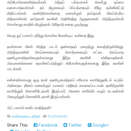
அம்போவெனவிடுவார்கள். அந்தப் பக்கமாகச் சென்று நம்மை
வசைபாடுவார்கள். நம் நிழலையும் பிம்பத்தையும் கீழே தள்ளிவிட்டு
மிதிப்பார்கள். கண்டுகொள்ளாத வரைக்கும் நாம்தான் மிகப்பெரிய
வித்வான்கள். நாம்தான் உலகின் அதிசிறந்த ஆளுமைகள். அடுத்தவர்கள்
சொல்வது காதில் விழுந்தால் அதோடு கதை முடிந்தது.
வெகு நுட்பமாகப் புரிந்து கொள்ள வேண்டிய கவிதை இது.
நமக்கான மிகச் சிறந்த பாடம் ஒன்றையும் புதைத்து வைத்திருக்கிறது.
அடுத்தவனின் செய்கையையும் சொற்களையும் சட்டை செய்யாத
ஷண்முகசுந்தரங்களுக்கானது இந்த உலகின் சந்தோஷங்கள்.
அவமானங்களை உதாசீனப்படுத்தும் ஸ்ரீமான்களுக்கானது இந்த உலகின்
பாடல்கள்.
என்றைக்காவது ஒரு நாள் ஷண்முகசுந்தரம் சரியாக வாசித்துவிடக் கூடும்.
அன்றைய தினம் வரைக்கும் யாரைப் பற்றியும் கவலைப்படாமல் தனித்தவில்
வாசித்துக் கொண்டேதான் இருப்பார். அவரை லாரியில் வரும் கடவுள்கள்
அழைத்துக் கொண்டேதான் இருப்பார்கள்.
அட்டகாசம் கண்டராதித்தன்!
கவிதையை புரிதல்
5 comments
Share This:
Facebook
Twitter
Google+