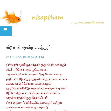
SKIP TO CONTENT
ஸ்ரீமான் ஷண்முகசுந்தரம்
11/17/2016 06:53:00 PM
வித்வான் ஷண்முகசுந்தரம் ஒரு தவில் கலைஞர்
அவர் எல்லோராலும் முட்டாளாக
மதிக்கப்படுபவரென்றால் அது மிகையாகாது
குறிப்பாக அவரது மூத்த சகோதரர் பாலண்ணன்
எவ்வளவு நேர்த்தியாக அடித்தாலும்
ஒரு அடி பிந்திவிடுவது ஷண்முகத்தின் வழக்கம்
அப்போதெல்லாம் பாலண்ணன் லாவகமாக
நாதஸ்வரத்தில் ஒரு இடியிடிப்பார்
சிலர் இவரை ‘தனித்தவில் கலைஞர்’ என்றும்
நகைச்சுவையாகக் கூறுவதுண்டு