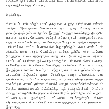
சமீபத்தில் ஒரு நண்பர் ‘வாசிப்புக்கும் படம் பார்ப்பதற்குமான வித்தியாசம்
ஏதாவது இருக்கிறதா?’ என்றார்.
இருக்கிறது.
திரைப்படம் பார்ப்பதற்கும் வாசிப்பதற்குமான பெருத்த வித்தியாசம் என்றால்
மனதின் அலைதலைச் சொல்லலாம். திரை நமது மொத்த கவனக்
குவியத்தையும் தன்னை நோக்கி இழுத்துப் பிடித்துக் கொள்கிறது. திரையில்
உயரமாக, கறுத்த, வேஷ்டியை மடித்துக் கட்டிய ஒருவர் ஷண்முகசுந்தரமாக
வந்தால் மனம் அவரோடு ஒட்டிக் கொள்ளும். வேறு யாரையும் நினைத்துக் கூட
பார்ப்பதில்லை. காட்சியில் சாலையின் இருமருங்கிலும் பசுமை தென்பட்டால்
அப்படியே மனம் ஏற்றுக் கொள்கிறது. காய்ந்த பூமியில் இந்த வரவேற்பு
நிகழ்ந்தால் எப்படியிருந்திருக்கும் என்று கூட நினைப்பதில்லை. ஆனால்
வாசிப்பு அப்படியில்லை. ஒவ்வொரு வரிக்குமிடையில் மனம் கிளறப்படுகிறது.
வாசிக்கிறவனை யோசிக்கச் செய்கிறது. வாசிப்பின் பெரும்பலம் என்று
இதைத்தான் சொல்ல வேண்டும். பாத்திரம், காட்சி என ஒவ்வொன்றையும்
வாசகனின் ஆழ்மனமே முடிவு செய்கிறது. தனது கற்பனைக்கு ஏற்ப
ஒவ்வொன்றையும் அவனே சிருஷ்டிக்கிறான். இதைத் திரையனுபவம் எந்தக்
காலத்திலும் கொடுப்பதில்லை. திரையில் மிளிரும் கதாபாத்திரங்கள்தான் நம்
மொத்த எண்ணத்தையும் ஆக்கிரமித்து வழி நடத்துகிறார்கள். அவர்கள்
செல்லும் பாதையிலேயே நாமும் பின்னகர்கிறோம். நகர்கிறோம் என்பதைவிட
கட்டுண்டபடியே ஓடுகிறோம். கட்டுண்டு கிடத்தலுக்கும் சிறகை
விரிப்பதற்குமான பெரும் வித்தியாசம் வாசித்தலுக்கும் படம் பார்த்தலுக்கும்
இருக்கிறது.