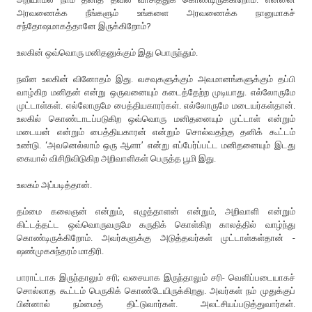
அரவணைக்க நீங்களும் உங்களை அரவணைக்க நானுமாகச்
சந்தோஷமாகத்தானே இருக்கிறோம்?
உலகின் ஒவ்வொரு மனிதனுக்கும் இது பொருந்தும்.
நவீன உலகின் வினோதம் இது. வசவுகளுக்கும் அவமானங்களுக்கும் தப்பி
வாழ்கிற மனிதன் என்று ஒருவனையும் கடைத்தேற்ற முடியாது. எல்லோருமே
முட்டாள்கள். எல்லோருமே பைத்தியகாரர்கள். எல்லோருமே மடையர்கள்தான்.
உலகில் கொண்டாடப்படுகிற ஒவ்வொரு மனிதனையும் முட்டாள் என்றும்
மடையன் என்றும் பைத்தியகாரன் என்றும் சொல்வதற்கு தனிக் கூட்டம்
உண்டு. ‘அவனெல்லாம் ஒரு ஆளா’ என்று எப்பேர்ப்பட்ட மனிதனையும் இடது
கையால் விசிறிவிடுகிற அறிவாளிகள் பெருத்த பூமி இது.
உலகம் அப்படித்தான்.
தம்மை கலைஞன் என்றும், எழுத்தாளன் என்றும், அறிவாளி என்றும்
கிட்டத்தட்ட ஒவ்வொருவருமே கருதிக் கொள்கிற காலத்தில் வாழ்ந்து
கொண்டிருக்கிறோம். அவர்களுக்கு அடுத்தவர்கள் முட்டாள்கள்தான் -
ஷண்முகசுந்தரம் மாதிரி.
பாராட்டாக இருந்தாலும் சரி; வசையாக இருந்தாலும் சரி- வெளிப்படையாகச்
சொல்லாத கூட்டம் பெருகிக் கொண்டேயிருக்கிறது. அவர்கள் நம் முதுக்குப்
பின்னால் நம்மைத் திட்டுவார்கள். அலட்சியப்படுத்துவார்கள்.