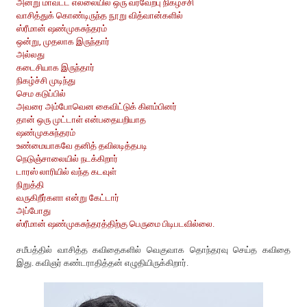
அன்று மாவட்ட எல்லையில் ஒரு வரவேற்பு நிகழ்ச்சி
வாசித்துக் கொண்டிருந்த நூறு வித்வான்களில்
ஸ்ரீமான் ஷண்முகசுந்தரம்
ஒன்று, முதலாக இருந்தார்
அல்லது
கடைசியாக இருந்தார்
நிகழ்ச்சி முடிந்து
செம கடுப்பில்
அவரை அம்போவென கைவிட்டுக் கிளம்பினர்
தான் ஒரு முட்டாள் என்பதையறியாத
ஷண்முகசுந்தரம்
உண்மையாகவே தனித் தவிலடித்தபடி
நெடுஞ்சாலையில் நடக்கிறார்
டாரஸ் லாரியில் வந்த கடவுள்
நிறுத்தி
வருகிறீர்களா என்று கேட்டார்
அப்போது
ஸ்ரீமான் ஷண்முகசுந்தரத்திற்கு பெருமை பிடிபடவில்லை.
சமீபத்தில் வாசித்த கவிதைகளில் வெகுவாக தொந்தரவு செய்த கவிதை
இது. கவிஞர் கண்டராதித்தன் எழுதியிருக்கிறார்.