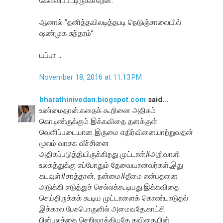
கேள்விப்பட்டிருக்கிறேன்.
ஆனால் ”தனித்தவிலடித்தபடி நெடுஞ்சாலையில்
ஷண்முக சுந்தரம்”
யப்பா ...
November 18, 2016 at 11:13 PM
bharathinivedan.biogspot.com
said...
உண்மைதான்.கதைக் கூறினை அதிகம்
கொடிண்ருக்கும் இக்கவிதை தனக்குள்
வெளிப்படையான இருமை எதிர்வினையாற்றுவதன்
மூலம் வாசக வீச்சினை
அதிகப்படுத்தியிருக்கிறது.முட்டாள்#அறிவாளி
உலகத்துக்கு எப்போதும் தேவையானவர்கள்.இது
கடவுள்#சாத்தான், நன்மை#தீமை என்பதனை
அடுக்கி எடுத்துச் செல்லக்கூடியது.இக்கவிதை
செய்திருக்கக் கூடிய முட்டாளைக் கொண்டாடுதல்
இக்கால பேசுபொருளில் அமைவதே.காட்சி
பின்புலத்தை செறிவாக்கியதே கவிதையின்