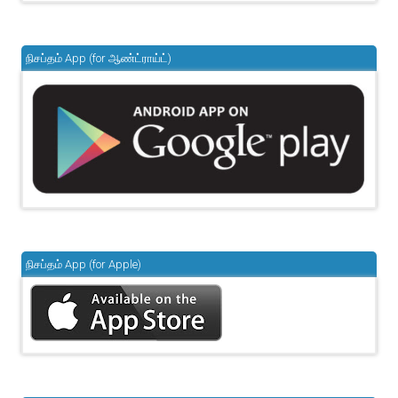
நிசப்தம் App (for ஆண்ட்ராய்ட்)
நிசப்தம் App (for Apple)