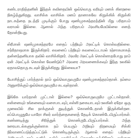
கண்டராதித்தனின் இந்தக் கவிதையின் ஒவ்வொரு வரியும் மனக் கிளறலை
நிகழ்த்துகிறது. வாசிக்க வாசிக்க மனம் தானாகவே கிறுக்கிக் கிறுக்கி
நாடகத்தை நடத்தி முடிக்கும் போது ஷண்முகசுந்தரத்தின் மீது பரிதாபம்
வராமல் இல்லை. ஆனால் அந்த பரிதாபம் அவசியமேயில்லை எனத்
தோன்றியது.
ஸ்ரீமான் ஷண்முகசுந்தரமே எதைப் பற்றியும் அலட்டிக் கொள்வதில்லை.
சந்தோஷமாக இருக்கிறார். எவனைப் பற்றியும் கவலைப்படாமல் உற்சாகமாகத்
தன்னந்தனியாக தவில் வாசிக்கிறார். அவரே அலட்டிக் கொள்ளாதபோது நாம்
ஏன் அலட்டிக் கொள்ள வேண்டும்? அவரை அரவணைக்கவும் இந்த உலகில்
ஏதாவதொரு கடவுள் இருக்கிறது. இல்லையா?
யோசித்துப் பார்த்தால் நாம் ஒவ்வொருவருமே ஷண்முகசுந்தரம்தான். நம்மை
அனுசரிக்கும் ஒவ்வொருவருமே கடவுள்தான்.
இங்கே யார்தான் முட்டாள் இல்லை? ஒவ்வொருவருமே முட்டாள்தான்.
என்னையும் உங்களையும் வசைபாடவும், எள்ளி நகையாடவும் உலகின் ஏதோ ஒரு
மூலையில் சில நாக்குகள் துடித்துக் கொண்டேதான் இருக்கின்றன.
எப்பொழுதுமே யாரோ சிலர் வார்த்தைகளைத் தேடிக் கொண்டேயிருப்பார்கள்.
கண்ணடித்து சிரித்துக் கொண்ருடேயிருப்பார்கள். அந்த
உரையாடல்களுக்குள்ளாக நம் பெயரும் அறிவும் திறமையும் சிக்கி
நிர்வாணப்படுத்தப்பட்டுக் கொண்டிருக்கும். ஆனால் எதைப் பற்றியும்
அறியாமல் நாம் தனித் தவில் வாசித்துக் கொண்டிருக்கிறோம். என்னை