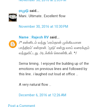
November 30, 2016 at 2:03 PM
ராமுடு
said...
Mani.. Ultimate.. Excellent flow
November 30, 2016 at 10:30 PM
Name : Rajesh RV
said...
/* என்னிடம் வந்து ‘மரம்தான் முக்கியமான
பாத்திரம்’ என்றான். ‘மூடு’ என்று வாய் வரைக்கும்
வந்துவிட்டது. அடக்கிக் கொண்டேன். */
Sema timing.. I enjoyed the building up of the
emotions on previous lines and followed by
this line.. i laughed out loud at office ...
A very natural flow ...
December 6, 2016 at 12:26 AM
Post a Comment