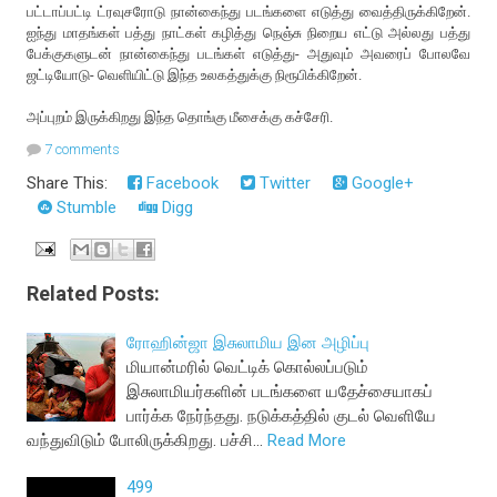
பட்டாப்பட்டி ட்ரவுசரோடு நான்கைந்து படங்களை எடுத்து வைத்திருக்கிறேன்.
ஐந்து மாதங்கள் பத்து நாட்கள் கழித்து நெஞ்சு நிறைய எட்டு அல்லது பத்து
பேக்குகளுடன் நான்கைந்து படங்கள் எடுத்து- அதுவும் அவரைப் போலவே
ஜட்டியோடு- வெளியிட்டு இந்த உலகத்துக்கு நிரூபிக்கிறேன்.
அப்புறம் இருக்கிறது இந்த தொங்கு மீசைக்கு கச்சேரி.
7 comments
Share This:
Facebook
Twitter
Google+
Stumble
Digg
Related Posts:
ரோஹின்ஜா இசுலாமிய இன அழிப்பு
மியான்மரில் வெட்டிக் கொல்லப்படும்
இசுலாமியர்களின் படங்களை யதேச்சையாகப்
பார்க்க நேர்ந்தது. நடுக்கத்தில் குடல் வெளியே
வந்துவிடும் போலிருக்கிறது. பச்சி…
Read More
499