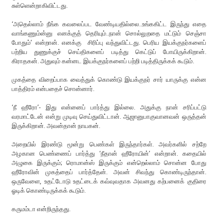
சுள்ளென்றாகிவிட்டது.
‘அதெல்லாம் நீங்க கவலைப்பட வேண்டியதில்லை..உங்ககிட்ட இருந்து எதை
வாங்கணும்ன்னு எனக்குத் தெரியும்..நான் சொல்லுறதை மட்டும் செஞ்சா
போதும்’ என்றான். எனக்கு சிரிப்பு வந்துவிட்டது. பெரிய இயக்குநர்களைப்
பற்றிய துணுக்குச் செய்திகளைப் படித்து கெட்டுப் போயிருக்கிறான்.
கிராதகன். அதுவும் கன்னட இயக்குநர்களைப் பற்றி படித்திருக்கக் கூடும்.
முகத்தை விறைப்பாக வைத்துக் கொண்டு இயக்குநர் சார் யாருக்கு என்ன
பாத்திரம் என்பதைச் சொன்னார்.
‘நீ ஹீரோ’- இது என்னைப் பார்த்து இல்லை. அதுக்கு நான் சரிப்பட்டு
வரமாட்டேன் என்று முடிவு செய்துவிட்டான். ஆஜானுபாகுவானவன் ஒருத்தன்
இருக்கிறான். அவன்தான் நாயகன்.
அறையில் இரண்டு மூன்று பெண்கள் இருந்தார்கள். அவர்களில் சற்றே
அழகான பெண்ணைப் பார்த்து ‘நீதான் ஹீரோயின்’ என்றான். கதையில்
அழுகை இருக்கும்; ரொமான்ஸ் இருக்கும் என்றெல்லாம் சொன்ன போது
ஹீரோவின் முகத்தைப் பார்த்தேன். அவன் சிவந்து கொண்டிருந்தான்.
ஒருவேளை, உதட்டோடு உதட்டைக் கவ்வுவதாக அவனது கற்பனைக் குதிரை
ஓடிக் கொண்டிருக்கக் கூடும்.
கருமம்டா என்றிருந்தது.