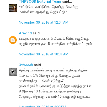
TNPSCGK Editorial Team
said...
காட்டுங்க.. காட்டுங்க.. தொங்கு மீசைக்கு
மணின்னா ஆருன்னு தெரியட்டும்...!
November 30, 2016 at 12:04 AM
Aravind
said...
காலந்டர் மாற்றப்படலாம் ஆனால் இங்க எழுதியது
எழுதியதுதான் தல. 5 மாசத்தில மாத்திக்காட்டனும்.
November 30, 2016 at 10:31 AM
சேக்காளி
said...
//ஐந்து மாதங்கள் பத்து நாட்கள் கழித்து நெஞ்சு
நிறைய எட்டு அல்லது பத்து பேக்குகளுடன்
நான்கைந்து படங்கள் எடுத்து//
நல்ல கிராபிக் டிசைனர் ஐ பா(ர்)த்தா அடுத்த நாளே
8 அல்லது 10 பேக்குடன் படத்தை குடுத்துற
போறாரு. இதுக்கு 5 மாசம் 10 நாளு கழியணுமாம்.