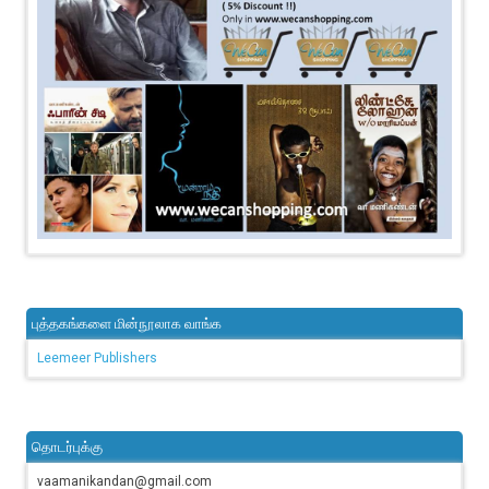
புத்தகங்களை மின்நூலாக வாங்க
Leemeer Publishers
தொடர்புக்கு
vaamanikandan@gmail.com