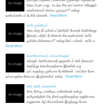
நிசப்தம் அறக்கட்டளையின் முந்தைய பதிவோடு
தொடர்புடையது. கடந்த சில நாட்களாக ‘ஏதேனும்
உதவிகளைச் செய்ய முடியுமா?’ என்று
நண்பர்களிடம் பேசிக் கொண்…
Read More
உயிர் முக்கியம்
ஊரடங்கு நீட்டிக்கப்பட்டுவிடும் போலத் தெரிகிறது.
இதைப் பற்றிப் பேசினால் சில நண்பர்கள் ‘உயிர்
முக்கியமில்லையா?’ என்று கேட்டார்கள். உயிர் ம…
Read More
கொரோனாவும் பாய்மார்களும்
உள்ளூர் அரசியல்வாதி ஒருவரிடம் ஊர் நிலவரம்
தெரிந்து கொள்வதற்காக இரண்டொரு
நாட்களுக்கு முன்பாக பேசினேன். ‘பாய்ங்க மேல
நம்மாளுங்க கோபமா இருக்காங்க’ என்ற…
Read More
ஊர் சுற்றி புக்கானன்
சேர, சோழ, பாண்டிய மன்னர்கள் என்று
தமிழகத்தின் பிற நிலப்பகுதிகளுக்கு உறுதியான,
வலுவான ஆட்சியாளர்கள் இருந்தது போல