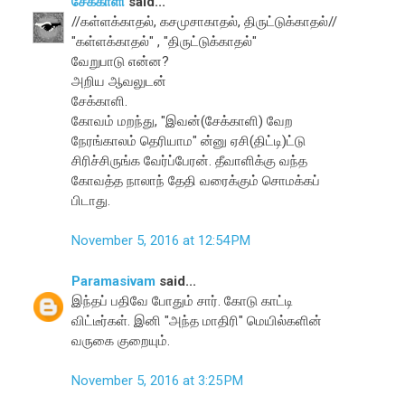
சேக்காளி
said...
//கள்ளக்காதல், கசமுசாகாதல், திருட்டுக்காதல்//
"கள்ளக்காதல்" , "திருட்டுக்காதல்"
வேறுபாடு என்ன?
அறிய ஆவலுடன்
சேக்காளி.
கோவம் மறந்து, "இவன்(சேக்காளி) வேற
நேரங்காலம் தெரியாம" ன்னு ஏசி(திட்டி)ட்டு
சிரிச்சிருங்க வேர்ப்பேரன். தீவாளிக்கு வந்த
கோவத்த நாலாந் தேதி வரைக்கும் சொமக்கப்
பிடாது.
November 5, 2016 at 12:54 PM
Paramasivam
said...
இந்தப் பதிவே போதும் சார். கோடு காட்டி
விட்டீர்கள். இனி "அந்த மாதிரி" மெயில்களின்
வருகை குறையும்.
November 5, 2016 at 3:25 PM