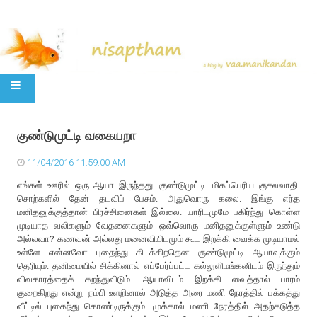
SKIP TO CONTENT
குண்டுமுட்டி வகையறா
11/04/2016 11:59:00 AM
எங்கள் ஊரில் ஒரு ஆயா இருந்தது. குண்டுமுட்டி. மிகப்பெரிய குசலவாதி.
சொற்களில் தேன் தடவிப் பேசும். அதுவொரு கலை. இங்கு எந்த
மனிதனுக்குத்தான் பிரச்சினைகள் இல்லை. யாரிடமுமே பகிர்ந்து கொள்ள
முடியாத வலிகளும் வேதனைகளும் ஒவ்வொரு மனிதனுக்குள்ளும் உண்டு
அல்லவா? கணவன் அல்லது மனைவியிடமும் கூட இறக்கி வைக்க முடியாமல்
உள்ளே என்னவோ புதைந்து கிடக்கிறதென குண்டுமுட்டி ஆயாவுக்கும்
தெரியும். தனிமையில் சிக்கினால் எப்பேர்ப்பட்ட கல்லுளிமங்கனிடம் இருந்தும்
விவகாரத்தைக் கறந்துவிடும். ஆயாவிடம் இறக்கி வைத்தால் பாரம்
குறைகிறது என்று நம்பி உளறினால் அடுத்த அரை மணி நேரத்தில் பக்கத்து
வீட்டில் புகைந்து கொண்டிருக்கும். முக்கால் மணி நேரத்தில் அதற்கடுத்த