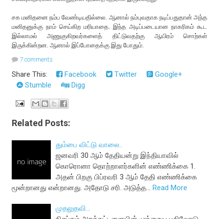
சக மனிதனை நம்ப வேண்டியதில்லை. ஆனால் நம்புவதாக நடிப்பதுதான் அந்த
மனிதனுக்கு நாம் செய்கிற மரியாதை. இந்த அடிப்படையான நாகரிகம் கூட
இல்லாமல் அணுகுகிறவர்களைத் திட்டுவதற்கு ஆயிரம் சொற்கள்
இருக்கின்றன. ஆனால் இப்போதைக்கு இது போதும்.
7 comments
Share This:
Facebook
Twitter
Google+
Stumble
Digg
Related Posts:
தும்பை விட்டு வாலை..
ஜனவரி 30 ஆம் தேதியன்று இந்தியாவில்
கொரொனா தொற்றாளர்களின் எண்ணிக்கை 1.
அதன் பிறகு பிப்ரவரி 3 ஆம் தேதி எண்ணிக்கை
மூன்றானது என்றானது. அதோடு சரி. அடுத்த…
Read More
முதலுதவி...