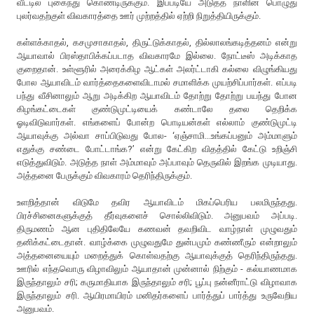
வீட்டில் புகைந்து கொண்டிருக்கும். இப்படியே அடுத்த நாளின் பொழுது
புலர்வதற்குள் விவகாரத்தை ஊர் முற்றத்தில் ஏற்றி நிறுத்தியிருக்கும்.
கள்ளக்காதல், கசமுசாகாதல், திருட்டுக்காதல், தில்லாலங்கடித்தனம் என்று
ஆயாவால் பிரஸ்தாபிக்கப்படாத விவகாரமே இல்லை. நோட்டீஸ் அடிக்காத
குறைதான். உள்ளூரில் அரைக்கிழ ஆட்கள் அலர்ட்டாகி கல்லை விழுங்கியது
போல ஆயாவிடம் வார்த்தைகளைவிடாமல் சமாளிக்க முயற்சிப்பார்கள். எப்படி
பந்து வீசினாலும் ஆறு அடிக்கிற ஆயாவிடம் தோற்று தோற்று பயந்து போன
கிழங்கட்டைகள் குண்டுமுட்டியைக் கண்டாலே தலை தெறிக்க
ஓடிவிடுவார்கள். எங்களைப் போன்ற பொடியன்கள் எல்லாம் குண்டுமுட்டி
ஆயாவுக்கு அல்வா சாப்பிடுவது போல- ‘ஏஞ்சாமி...உங்கப்பனும் அம்மாளும்
எதுக்கு சண்டை போட்டாங்க?’ என்று கேட்கிற விதத்தில் கேட்டு உறிஞ்சி
எடுத்துவிடும். அடுத்த நாள் அம்மாவும் அப்பாவும் தெருவில் இறங்க முடியாது.
அத்தனை பேருக்கும் விவகாரம் தெரிந்திருக்கும்.
உளறித்தான் விடுமே தவிர ஆயாவிடம் மிகப்பெரிய பலமிருந்தது.
பிரச்சினைகளுக்குத் தீர்வுகளைச் சொல்லிவிடும். அனுபவம் அப்படி.
திருமணம் ஆன புதிதிலேயே கணவன் தவறிவிட வாழ்நாள் முழுவதும்
தனிக்கட்டைதான். வாழ்க்கை முழுவதுமே துன்பமும் கண்ணீரும் என்றாலும்
அத்தனையையும் மறைத்துக் கொள்வதற்கு ஆயாவுக்குத் தெரிந்திருந்தது.
ஊரில் எந்தவொரு விழாவிலும் ஆயாதான் முன்னால் நிற்கும் - கல்யாணமாக
இருந்தாலும் சரி; கருமாதியாக இருந்தாலும் சரி; பூப்பு நன்னீராட்டு விழாவாக
இருந்தாலும் சரி. ஆயிரமாயிரம் மனிதர்களைப் பார்த்துப் பார்த்து உருவேறிய
அனுபவம்.