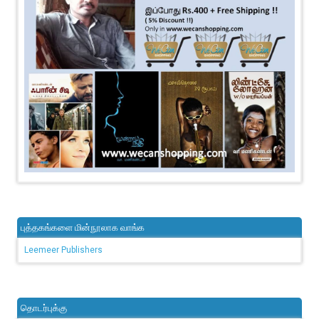
புத்தகங்களை மின்நூலாக வாங்க
Leemeer Publishers
தொடர்புக்கு