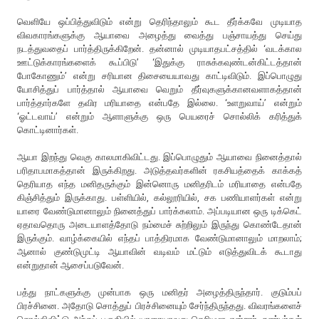
வெளியே ஒப்பித்துவிடும் என்று தெரிந்தாலும் கூட தீர்க்கவே முடியாத
விவகாரங்களுக்கு ஆயாவை அழைத்து வைத்து பஞ்சாயத்து செய்து
நடத்துவதைப் பார்த்திருக்கிறேன். தன்னால் முடியாதபட்சத்தில் ‘வடக்கால
ஊட்டுக்காரங்களைக் கூப்பிடு’ ‘இதுக்கு ராசுக்கவுண்டன்கிட்டத்தான்
போகோணும்’ என்று சரியான திசையையாவது காட்டிவிடும். இப்பொழுது
யோசித்துப் பார்த்தால் ஆயாவை வெறும் தீர்வுகளுக்கானவளாகத்தான்
பார்த்தார்களே தவிர மரியாதை என்பதே இல்லை. ‘உளறுவாய்’ என்றும்
‘ஓட்டவாய்’ என்றும் ஆளாளுக்கு ஒரு பெயரைச் சொல்லிக் கரித்துக்
கொட்டினார்கள்.
ஆயா இறந்து வெகு காலமாகிவிட்டது. இப்பொழுதும் ஆயாவை நினைத்தால்
பரிதாபமாகத்தான் இருக்கிறது. அடுத்தவர்களின் ரகசியத்தைக் காக்கத்
தெரியாத எந்த மனிதருக்கும் இன்னொரு மனிதரிடம் மரியாதை என்பதே
கிஞ்சித்தும் இருக்காது. பள்ளியில், கல்லூரியில், சக பணியாளர்கள் என்று
யாரை வேண்டுமானாலும் நினைத்துப் பார்க்கலாம். அப்படியான ஒரு டிக்கெட்
ஏதாவதொரு அடையாளத்தோடு நம்மைச் சுற்றிலும் இருந்து கொண்டேதான்
இருக்கும். வாழ்க்கையில் எந்தப் பாத்திரமாக வேண்டுமானாலும் மாறலாம்;
ஆனால் குண்டுமுட்டி ஆயாவின் வடிவம் மட்டும் எடுத்துவிடக் கூடாது
என்றுதான் ஆசைப்படுவேன்.
பத்து நாட்களுக்கு முன்பாக ஒரு மனிதர் அழைத்திருந்தார். குடும்பப்
பிரச்சினை. அதோடு சொத்துப் பிரச்சினையும் சேர்ந்திருந்தது. விவரங்களைச்