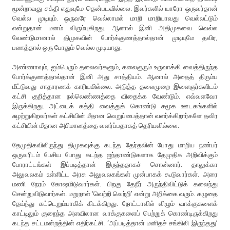
மூன்றாவது சக்தி எதுவுமே தென்படவில்லை. இவர்களில் யாரோ ஒருவர்தான்
வெல்ல முடியும். ஒருவரே வெல்லாமல் மாறி மாறியாவது வெல்லட்டும்
என்றுதான் மனம் விரும்புகிறது. ஆனால் இனி அதிமுகவை வெல்ல
வேண்டுமானால் திமுகவின் போர்க்குணத்தால்தான் முடியுமே தவிர,
பணத்தால் ஒரு போதும் வெல்ல முடியாது.
அண்ணாவும், ஐம்பெரும் தலைவர்களும், கலைஞரும் உருவாக்கி வைத்திருந்த
போர்க்குணத்தால்தான் இனி அது சாத்தியம். ஆனால் அதைத் திரும்ப
மீட்டுவது சாதாரணக் காரியமில்லை. அடுத்த தலைமுறை இளைஞர்களிடம்
கட்சி குறித்தான நல்லெண்ணத்தை விதைக்க வேண்டும். எவ்வளவோ
இருக்கிறது. அட்டைக் கத்தி வைத்துக் கொண்டு சமூக ஊடகங்களில்
சுழற்றுகிறவர்கள் கட்சியின் மீதான வெறுப்பைத்தான் வளர்க்கிறார்களே தவிர
கட்சியின் மீதான அபிமானத்தை வளர்ப்பதாகத் தெரியவில்லை.
தேமுதிகவிலிருந்து திமுகவுக்கு கடந்த தேர்தலின் போது மாறிய நண்பர்
ஒருவரிடம் பேசிய போது கடந்த ஐந்தாண்டுகளாக தேமுதிக அறிவிக்கும்
போராட்டங்கள் இப்படித்தான் இருந்ததாகச் சொன்னார். தாலுக்கா
அலுவலகம் உள்ளிட்ட அரசு அலுவலகங்கள் முன்பாகக் கூடுவார்கள். அரை
மணி நேரம் கோஷமிடுவார்கள். பிறகு தேநீர் அருந்திவிட்டுக் கலைந்து
சென்றுவிடுவார்கள். மறுநாள் ‘வெற்றி வெற்றி’ என்று அறிக்கை வரும். கழுதை
தேய்ந்து கட்டெறும்பாகிக் கிடக்கிறது. நோட்டாவில் விழும் வாக்குகளைக்
காட்டிலும் குறைந்த அளவிலான வாக்குகளைப் பெற்றுக் கொண்டிருக்கிறது
கடந்த சட்டமன்றத்தின் எதிர்கட்சி. ‘அப்படித்தான் மனிதச் சங்கிலி இருந்தது’