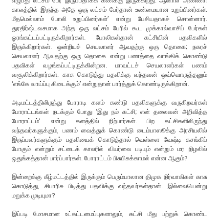
எழுபது லட்சம் பேர் இருப்பதாகக் கணக்கு இருக்கிறது. ஆனால் அண்ணா
காலத்தில் இருந்த அதே ஒரு லட்சம் பேர்தான் உண்மையான உறுப்பினர்கள்.
மீதமெல்லாம் போலி உறுப்பினர்கள்’ என்று பேசியதாகச் சொன்னார்.
துரதிர்ஷ்டவசமாக அந்த ஒரு லட்சம் பேரில் கூட முக்கால்வாசிப் பேர்கள்
ஓரங்கட்டப்பட்டிருக்கிறார்கள். போலிகள்தான் கட்சியின் பதவிகளில்
இருக்கிறார்கள். ஒன்றியச் செயலாளர் ஆவதற்கு ஒரு தொகை; நகரச்
செயலாளர் ஆவதற்கு ஒரு தொகை என்று பணத்தை வாங்கிக் கொண்டு
பதவிகள் வழங்கப்பட்டிருக்கின்றன. மாவட்டச் செயலாளர்கள் பணம்
வசூலிக்கிறார்கள். காசு கொடுத்து பதவிக்கு வந்தவன் ஒவ்வொருத்தனும்
‘எங்கே வாய்ப்பு கிடைக்கும்’ என்றுதான் பார்த்துக் கொண்டிருக்கிறான்.
அடிமட்டத்திலிருந்து போராடி களம் கண்டு பதவிகளுக்கு வருகிறவர்கள்
போராட்டங்கள் நடக்கும் போது ‘இது நம் கட்சி; என் தலைவன் அறிவித்த
போராட்டம்’ என்று களத்தில் நிற்பார்கள். பிற கட்சிகளிலிருந்து
வந்தவர்களுக்கும், பணம் வைத்துக் கொண்டு டைம்பாஸூக்கு அரசியலில்
இருப்பவர்களுக்கும் பதவியைக் கொடுத்தால் வெள்ளை வேஷ்டி கசங்கிப்
போகும் என்றும் சட்டைக் காலரில் வியர்வை படியும் என்றும் மர நிழலில்
ஒதுங்கத்தான் பார்ப்பார்கள். போராட்டம் பிசுபிசுக்காமல் என்ன ஆகும்?
இன்றைக்கு கீழ்மட்டத்தில் இருக்கும் பெரும்பாலான திமுக நிர்வாகிகள் காசு
கொடுத்து, சிபாரிசு பிடித்து பதவிக்கு வந்தவர்கள்தான். இல்லையென்று
மறுக்க முடியுமா?
இப்படி மோசமான உட்கட்டமைப்புகளாலும், கட்சி மீது பற்றுக் கொண்ட