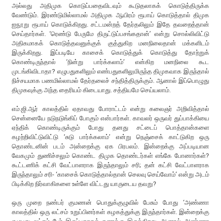
அல்லது அதிமுக கொடுப்பதைவிடவும் கூடுதலாகக் கொடுத்திருக்க
வேண்டும். இரண்டுமில்லாமல் அதிமுக ஆயிரம் ரூபாய் கொடுத்தால் திமுக
ஐநூறு ரூபாய் கொடுக்கிறது. சட்டமன்றத் தேர்தலிலும் இதே தவறைத்தான்
செய்தார்கள். ‘ரெண்டு பேருமே திருட்டுப்பசங்கதான்’ என்று சொல்லிவிட்டு
அதிகமாகக் கொடுத்தவனுக்குக் குத்துகிற மனநிலைதான் மக்களிடம்
இருக்கிறது. இப்படியே காசைக் கொடுத்துக் கொடுத்து தோற்றுக்
கொண்டிருந்தால் ‘நின்று பார்க்கலாம்’ என்கிற மனநிலை கூட
முடங்கிவிடாதா? எழுபதுகளிலும் எண்பதுகளிலுமிருந்த திமுகவாக இருந்தால்
நிச்சயமாக பணமில்லாமல் தேர்தலைச் சந்தித்திருக்கும். ஆனால் இப்பொழுது
திமுகவுக்கு அந்த தைரியம் கிடையாது. சத்தியமே செய்யலாம்.
எம்.ஜி.ஆர் காலத்தில் ஏதாவது போராட்டம் என்று கலைஞர் அறிவித்தால்
சென்னையே நடுநடுங்கிப் போகும் என்பார்கள். காவலர் ஒருவர் துப்பாக்கியை
ஏந்திக் கொண்டிருக்கும் போது தனது சட்டைப் பொத்தான்களை
கழற்றிவிட்டுவிட்டு ‘சுடு பார்க்கலாம்’ என்று நெஞ்சைக் காட்டுகிற ஒரு
தொண்டனின் படம் அன்றைக்கு ஏக பிரபலம். இன்றைக்கு அப்படியான
வேகமும் துணிச்சலும் கொண்ட திமுக தொண்டர்கள் எங்கே போனார்கள்?
கூட்டணிக் கட்சி வேட்பாளராக இருந்தாலும் சரி; தன் கட்சி வேட்பாளராக
இருந்தாலும் சரி- ‘காசைக் கொடுத்தால்தான் செலவு செய்வோம்’ என்று அடம்
பிடிக்கிற நிர்வாகிகளை உள்ளே விட்டது யாருடைய தவறு?
ஒரு முறை நண்பர் குமணன் பொதுக்குழுவில் பேசும் போது ‘அண்ணா
காலத்தில் ஒரு லட்சம் உறுப்பினர்கள் கழகத்துக்கு இருந்தார்கள். இன்றைக்கு