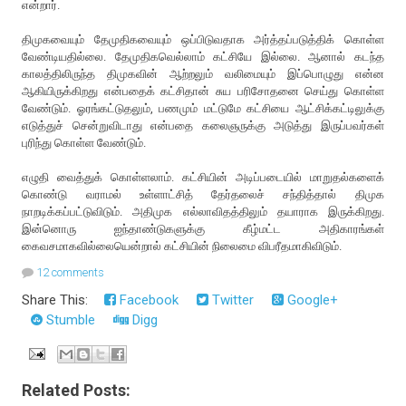
என்றார்.
திமுகவையும் தேமுதிகவையும் ஒப்பிடுவதாக அர்த்தப்படுத்திக் கொள்ள
வேண்டியதில்லை. தேமுதிகவெல்லாம் கட்சியே இல்லை. ஆனால் கடந்த
காலத்திலிருந்த திமுகவின் ஆற்றலும் வலிமையும் இப்பொழுது என்ன
ஆகியிருக்கிறது என்பதைக் கட்சிதான் சுய பரிசோதனை செய்து கொள்ள
வேண்டும். ஓரங்கட்டுதலும், பணமும் மட்டுமே கட்சியை ஆட்சிக்கட்டிலுக்கு
எடுத்துச் சென்றுவிடாது என்பதை கலைஞருக்கு அடுத்து இருப்பவர்கள்
புரிந்து கொள்ள வேண்டும்.
எழுதி வைத்துக் கொள்ளலாம். கட்சியின் அடிப்படையில் மாறுதல்களைக்
கொண்டு வராமல் உள்ளாட்சித் தேர்தலைச் சந்தித்தால் திமுக
நாறடிக்கப்பட்டுவிடும். அதிமுக எல்லாவிதத்திலும் தயாராக இருக்கிறது.
இன்னொரு ஐந்தாண்டுகளுக்கு கீழ்மட்ட அதிகாரங்கள்
கைவசமாகவில்லையென்றால் கட்சியின் நிலைமை விபரீதமாகிவிடும்.
12 comments
Share This:
Facebook
Twitter
Google+
Stumble
Digg
Related Posts: