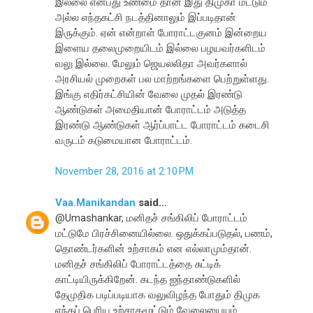
இல்லை என்பது உண்மை தான் இது திமுகா மட்டும்
அல்ல எந்தகட்சி நடத்தினாலும் இப்படிதான்
இருக்கும். ஏன் என்றாள் போராட்டகுனம் இன்றைய
இளைய தலைமுறையிடம் இல்லை பழயவர்களிடம்
வலு இல்லை. மேலும் ஜெயலலிதா அவர்களால்
அரசியல் முறைகள் பல மாற்றங்களை பெற்றுள்ளது.
இங்கு எதிர்கட்சியின் வேலை முதல் இரண்டு
ஆண்டுகள் அமைதியான் போராட்டம் அடுத்த
இரண்டு ஆண்டுகள் ஆர்ப்பாட்ட போராட்டம் கடைசி
வருடம் கடுமையான போராட்டம்.
November 28, 2016 at 2:10 PM
Vaa.Manikandan
said...
@Umashankar, மனிதச் சங்கிலிப் போராட்டம்
மட்டுமே பிரச்சினையில்லை. ஒதுக்கப்படுதல், பணம்,
தொண்டர்களின் உற்சாகம் என எல்லாமும்தான்.
மனிதச் சங்கிலிப் போராட்டத்தை சுட்டிக்
காட்டியிருக்கிறேன். கடந்த ஐந்தாண்டுகளில்
தேமுதிக படிப்படியாக வலுவிழந்த போதும் திமுக
எந்தப் பெரிய உற்சாகமூட்டும் வேலையையும்