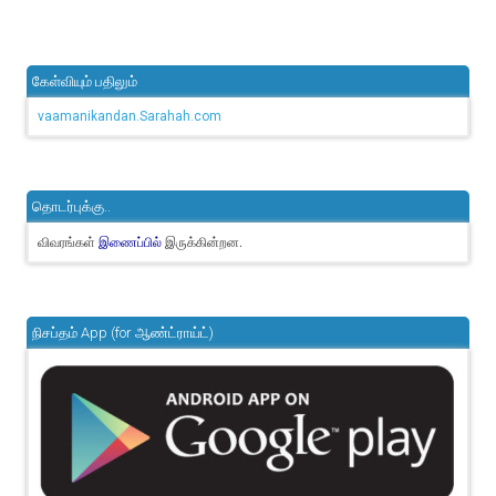
கேள்வியும் பதிலும்
vaamanikandan.Sarahah.com
தொடர்புக்கு..
விவரங்கள்
இருக்கின்றன.
இணைப்பில்
நிசப்தம் App (for ஆண்ட்ராய்ட்)