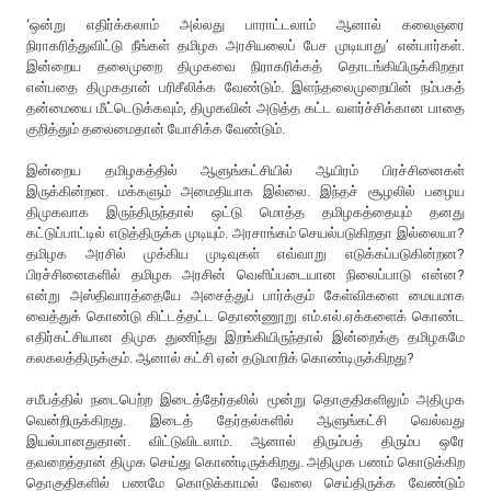
‘ஒன்று எதிர்க்கலாம் அல்லது பாராட்டலாம் ஆனால் கலைஞரை
நிராகரித்துவிட்டு நீங்கள் தமிழக அரசியலைப் பேச முடியாது’ என்பார்கள்.
இன்றைய தலைமுறை திமுகவை நிராகரிக்கத் தொடங்கியிருக்கிறதா
என்பதை திமுகதான் பரிசீலிக்க வேண்டும். இளந்தலைமுறையின் நம்பகத்
தன்மையை மீட்டெடுக்கவும், திமுகவின் அடுத்த கட்ட வளர்ச்சிக்கான பாதை
குறித்தும் தலைமைதான் யோசிக்க வேண்டும்.
இன்றைய தமிழகத்தில் ஆளுங்கட்சியில் ஆயிரம் பிரச்சினைகள்
இருக்கின்றன. மக்களும் அமைதியாக இல்லை. இந்தச் சூழலில் பழைய
திமுகவாக இருந்திருந்தால் ஒட்டு மொத்த தமிழகத்தையும் தனது
கட்டுப்பாட்டில் எடுத்திருக்க முடியும். அரசாங்கம் செயல்படுகிறதா இல்லையா?
தமிழக அரசில் முக்கிய முடிவுகள் எவ்வாறு எடுக்கப்படுகின்றன?
பிரச்சினைகளில் தமிழக அரசின் வெளிப்படையான நிலைப்பாடு என்ன?
என்று அஸ்திவாரத்தையே அசைத்துப் பார்க்கும் கேள்விகளை மையமாக
வைத்துக் கொண்டு கிட்டத்தட்ட தொண்ணூறு எம்.எல்.ஏக்களைக் கொண்ட
எதிர்கட்சியான திமுக துணிந்து இறங்கியிருந்தால் இன்றைக்கு தமிழகமே
கலகலத்திருக்கும். ஆனால் கட்சி ஏன் தடுமாறிக் கொண்டிருக்கிறது?
சமீபத்தில் நடைபெற்ற இடைத்தேர்தலில் மூன்று தொகுதிகளிலும் அதிமுக
வென்றிருக்கிறது. இடைத் தேர்தல்களில் ஆளுங்கட்சி வெல்வது
இயல்பானதுதான். விட்டுவிடலாம். ஆனால் திரும்பத் திரும்ப ஒரே
தவறைத்தான் திமுக செய்து கொண்டிருக்கிறது. அதிமுக பணம் கொடுக்கிற
தொகுதிகளில் பணமே கொடுக்காமல் வேலை செய்திருக்க வேண்டும்