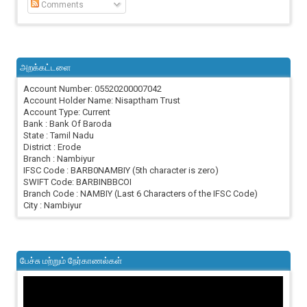
Comments
அறக்கட்டளை
Account Number: 05520200007042
Account Holder Name: Nisaptham Trust
Account Type: Current
Bank : Bank Of Baroda
State : Tamil Nadu
District : Erode
Branch : Nambiyur
IFSC Code : BARB0NAMBIY (5th character is zero)
SWIFT Code: BARBINBBCOI
Branch Code : NAMBIY (Last 6 Characters of the IFSC Code)
City : Nambiyur
பேச்சு மற்றும் நேர்காணல்கள்