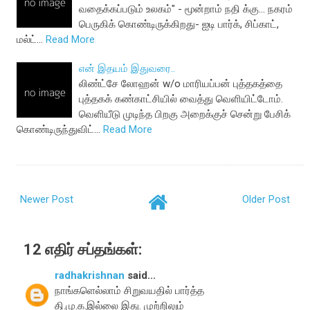
வதைக்கப்படும் உலகம்" ‪- ‎மூன்றாம் நதி‬ க்கு... நகரம்
பெருகிக் கொண்டிருக்கிறது- ஐடி பார்க், சிப்காட்,
மல்ட்…
Read More
என் இதயம் இதுவரை..
லிண்ட்சே லோஹன் w/o மாரியப்பன் புத்தகத்தை
புத்தகக் கண்காட்சியில் வைத்து வெளியிட்டோம்.
வெளியீடு முடிந்த பிறகு அறைக்குச் சென்று பேசிக்
கொண்டிருந்துவிட்…
Read More
Newer Post
Older Post
12 எதிர் சப்தங்கள்:
radhakrishnan
said...
நாங்களெல்லாம் சிறுவயதில் பார்த்த
தி.மு.க.இல்லை இது. முற்றிலும்