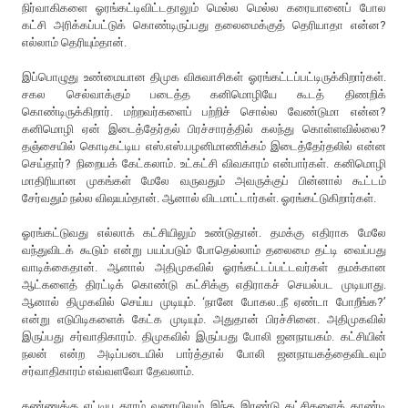
நிர்வாகிகளை ஓரங்கட்டிவிட்டதாலும் மெல்ல மெல்ல கரையானைப் போல
கட்சி அரிக்கப்பட்டுக் கொண்டிருப்பது தலைமைக்குத் தெரியாதா என்ன?
எல்லாம் தெரியும்தான்.
இப்பொழுது உண்மையான திமுக விசுவாசிகள் ஓரங்கட்டப்பட்டிருக்கிறார்கள்.
சகல செல்வாக்கும் படைத்த கனிமொழியே கூடத் திணறிக்
கொண்டிருக்கிறார். மற்றவர்களைப் பற்றிச் சொல்ல வேண்டுமா என்ன?
கனிமொழி ஏன் இடைத்தேர்தல் பிரச்சாரத்தில் கலந்து கொள்ளவில்லை?
தஞ்சையில் கொடிகட்டிய எஸ்.எஸ்.பழனிமாணிக்கம் இடைத்தேர்தலில் என்ன
செய்தார்? நிறையக் கேட்கலாம். உட்கட்சி விவகாரம் என்பார்கள். கனிமொழி
மாதிரியான முகங்கள் மேலே வருவதும் அவருக்குப் பின்னால் கூட்டம்
சேர்வதும் நல்ல விஷயம்தான். ஆனால் விடமாட்டார்கள். ஓரங்கட்டுகிறார்கள்.
ஓரங்கட்டுவது எல்லாக் கட்சியிலும் உண்டுதான். தமக்கு எதிராக மேலே
வந்துவிடக் கூடும் என்று பயப்படும் போதெல்லாம் தலைமை தட்டி வைப்பது
வாடிக்கைதான். ஆனால் அதிமுகவில் ஓரங்கட்டப்பட்டவர்கள் தமக்கான
ஆட்களைத் திரட்டிக் கொண்டு கட்சிக்கு எதிராகச் செயல்பட முடியாது.
ஆனால் திமுகவில் செய்ய முடியும். ‘நானே போகல..நீ ஏண்டா போறீங்க?’
என்று எடுபிடிகளைக் கேட்க முடியும். அதுதான் பிரச்சினை. அதிமுகவில்
இருப்பது சர்வாதிகாரம். திமுகவில் இருப்பது போலி ஜனநாயகம். கட்சியின்
நலன் என்ற அடிப்படையில் பார்த்தால் போலி ஜனநாயகத்தைவிடவும்
சர்வாதிகாரம் எவ்வளவோ தேவலாம்.
கண்ணுக்கு எட்டிய தூரம் வரையிலும் இந்த இரண்டு கட்சிகளைத் தாண்டி