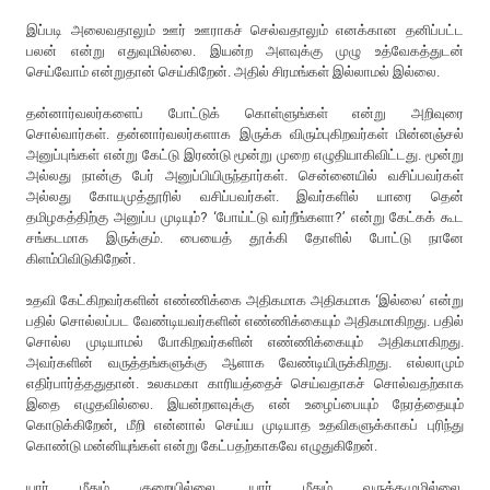
இப்படி அலைவதாலும் ஊர் ஊராகச் செல்வதாலும் எனக்கான தனிப்பட்ட
பலன் என்று எதுவுமில்லை. இயன்ற அளவுக்கு முழு உத்வேகத்துடன்
செய்வோம் என்றுதான் செய்கிறேன். அதில் சிரமங்கள் இல்லாமல் இல்லை.
தன்னார்வலர்களைப் போட்டுக் கொள்ளுங்கள் என்று அறிவுரை
சொல்வார்கள். தன்னார்வலர்களாக இருக்க விரும்புகிறவர்கள் மின்னஞ்சல்
அனுப்புங்கள் என்று கேட்டு இரண்டு மூன்று முறை எழுதியாகிவிட்டது. மூன்று
அல்லது நான்கு பேர் அனுப்பியிருந்தார்கள். சென்னையில் வசிப்பவர்கள்
அல்லது கோயமுத்தூரில் வசிப்பவர்கள். இவர்களில் யாரை தென்
தமிழகத்திற்கு அனுப்ப முடியும்? ‘போய்ட்டு வர்றீங்களா?’ என்று கேட்கக் கூட
சங்கடமாக இருக்கும். பையைத் தூக்கி தோளில் போட்டு நானே
கிளம்பிவிடுகிறேன்.
உதவி கேட்கிறவர்களின் எண்ணிக்கை அதிகமாக அதிகமாக ‘இல்லை’ என்று
பதில் சொல்லப்பட வேண்டியவர்களின் எண்ணிக்கையும் அதிகமாகிறது. பதில்
சொல்ல முடியாமல் போகிறவர்களின் எண்ணிக்கையும் அதிகமாகிறது.
அவர்களின் வருத்தங்களுக்கு ஆளாக வேண்டியிருக்கிறது. எல்லாமும்
எதிர்பார்த்ததுதான். உலகமகா காரியத்தைச் செய்வதாகச் சொல்வதற்காக
இதை எழுதவில்லை. இயன்றளவுக்கு என் உழைப்பையும் நேரத்தையும்
கொடுக்கிறேன், மீறி என்னால் செய்ய முடியாத உதவிகளுக்காகப் புரிந்து
கொண்டு மன்னியுங்கள் என்று கேட்பதற்காகவே எழுதுகிறேன்.
யார் மீதும் குறையில்லை. யார் மீதும் வருத்தமுமில்லை.