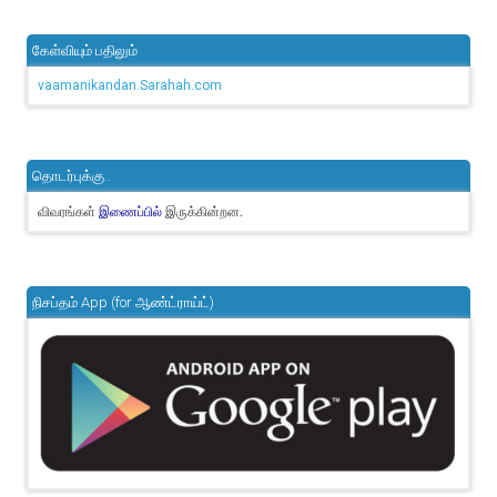
கேள்வியும் பதிலும்
vaamanikandan.Sarahah.com
தொடர்புக்கு..
விவரங்கள்
இருக்கின்றன.
இணைப்பில்
நிசப்தம் App (for ஆண்ட்ராய்ட்)