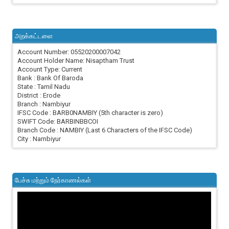
அறக்கட்டளை
Account Number: 05520200007042
Account Holder Name: Nisaptham Trust
Account Type: Current
Bank : Bank Of Baroda
State : Tamil Nadu
District : Erode
Branch : Nambiyur
IFSC Code : BARB0NAMBIY (5th character is zero)
SWIFT Code: BARBINBBCOI
Branch Code : NAMBIY (Last 6 Characters of the IFSC Code)
City : Nambiyur
பேச்சு மற்றும் நேர்காணல்கள்