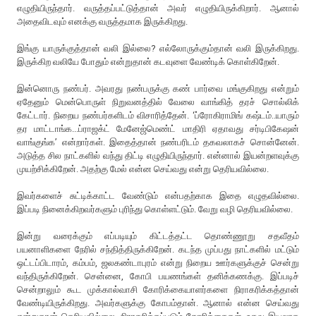
எழுதியிருந்தார். வருத்தப்பட்டுத்தான் அவர் எழுதியிருக்கிறார். ஆனால்
அதைவிடவும் எனக்கு வருத்தமாக இருக்கிறது.
இங்கு யாருக்குத்தான் வலி இல்லை? எல்லோருக்கும்தான் வலி இருக்கிறது.
இருக்கிற வலியே போதும் என்றுதான் கடவுளை வேண்டிக் கொள்கிறேன்.
இன்னொரு நண்பர். அவரது நண்பருக்கு கண் பார்வை மங்குகிறது என்றும்
ஏதேனும் மென்பொருள் நிறுவனத்தில் வேலை வாங்கித் தரச் சொல்லிக்
கேட்டார். நிறைய நண்பர்களிடம் விசாரித்தேன். ‘ப்ரோகிராமிங் கஷ்டம்..யாரும்
தர மாட்டாங்க...ப்ராஜக்ட் மேனேஜ்மெண்ட் மாதிரி ஏதாவது சர்டிபிகேஷன்
வாங்குங்க’ என்றார்கள். இதைத்தான் நண்பரிடம் தகவலாகச் சொன்னேன்.
அடுத்த சில நாட்களில் வந்து திட்டி எழுதியிருந்தார். என்னால் இயன்றளவுக்கு
முயற்சிக்கிறேன். அதற்கு மேல் என்ன செய்வது என்று தெரியவில்லை.
இவர்களைச் சுட்டிக்காட்ட வேண்டும் என்பதற்காக இதை எழுதவில்லை.
இப்படி நினைக்கிறவர்களும் புரிந்து கொள்ளட்டும். வேறு வழி தெரியவில்லை.
இன்று வரைக்கும் எப்படியும் கிட்டத்தட்ட தொண்ணூறு சதவீதம்
பயனாளிகளை நேரில் சந்தித்திருக்கிறேன். கடந்த முப்பது நாட்களில் மட்டும்
ஒட்டப்பிடாரம், கம்பம், ஜலகண்டாபுரம் என்று நிறைய ஊர்களுக்குச் சென்று
வந்திருக்கிறேன். சென்னை, கோபி பயணங்கள் தனிக்கணக்கு. இப்படிச்
சென்றாலும் கூட முக்கால்வாசி கோரிக்கையாளர்களை நிராகரிக்கத்தான்
வேண்டியிருக்கிறது. அவர்களுக்கு கோபம்தான். ஆனால் என்ன செய்வது