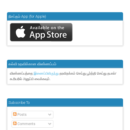
நிசப்தம் App (for Apple)
கல்வி உதவிக்கான விண்ணப்பம்
விண்ணப்பத்தை
தரவிறக்கம் செய்து பூர்த்தி செய்து தபால்/
இணைப்பிலிருந்து
கூரியரில் அனுப்பி வைக்கவும்.
Subscribe To
Posts
Comments