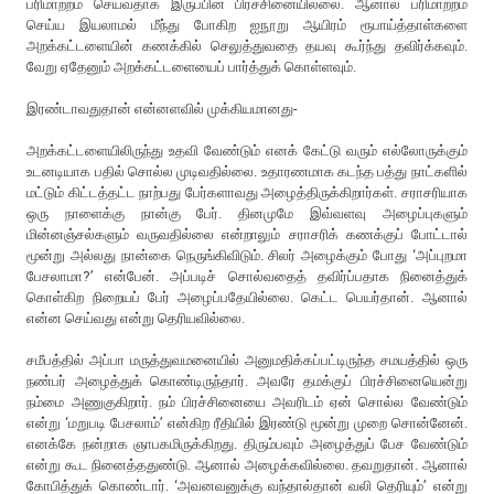
பரிமாற்றம் செய்வதாக இருப்பின் பிரச்சினையில்லை. ஆனால் பரிமாற்றம்
செய்ய இயலாமல் மீந்து போகிற ஐநூறு ஆயிரம் ரூபாய்த்தாள்களை
அறக்கட்டளையின் கணக்கில் செலுத்துவதை தயவு கூர்ந்து தவிர்க்கவும்.
வேறு ஏதேனும் அறக்கட்டளையைப் பார்த்துக் கொள்ளவும்.
இரண்டாவதுதான் என்னளவில் முக்கியமானது-
அறக்கட்டளையிலிருந்து உதவி வேண்டும் எனக் கேட்டு வரும் எல்லோருக்கும்
உடனடியாக பதில் சொல்ல முடிவதில்லை. உதாரணமாக கடந்த பத்து நாட்களில்
மட்டும் கிட்டத்தட்ட நாற்பது பேர்களாவது அழைத்திருக்கிறார்கள். சராசரியாக
ஒரு நாளைக்கு நான்கு பேர். தினமுமே இவ்வளவு அழைப்புகளும்
மின்னஞ்சல்களும் வருவதில்லை என்றாலும் சராசரிக் கணக்குப் போட்டால்
மூன்று அல்லது நான்கை நெருங்கிவிடும். சிலர் அழைக்கும் போது ‘அப்புறமா
பேசலாமா?’ என்பேன். அப்படிச் சொல்வதைத் தவிர்ப்பதாக நினைத்துக்
கொள்கிற நிறையப் பேர் அழைப்பதேயில்லை. கெட்ட பெயர்தான். ஆனால்
என்ன செய்வது என்று தெரியவில்லை.
சமீபத்தில் அப்பா மருத்துவமனையில் அனுமதிக்கப்பட்டிருந்த சமயத்தில் ஒரு
நண்பர் அழைத்துக் கொண்டிருந்தார். அவரே தமக்குப் பிரச்சினையென்று
நம்மை அணுகுகிறார். நம் பிரச்சினையை அவரிடம் ஏன் சொல்ல வேண்டும்
என்று ‘மறுபடி பேசலாம்’ என்கிற ரீதியில் இரண்டு மூன்று முறை சொன்னேன்.
எனக்கே நன்றாக ஞாபகமிருக்கிறது. திரும்பவும் அழைத்துப் பேச வேண்டும்
என்று கூட நினைத்ததுண்டு. ஆனால் அழைக்கவில்லை. தவறுதான். ஆனால்
கோபித்துக் கொண்டார். ‘அவனவனுக்கு வந்தால்தான் வலி தெரியும்’ என்று