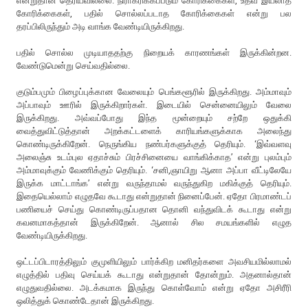
என்றுதான் தெரியவில்லை. நிராகரிக்கப்படும் கோரிக்கைகள், உதவ இயலாத
கோரிக்கைகள், பதில் சொல்லப்படாத கோரிக்கைகள் என்று பல
தரப்பிலிருந்தும் அடி வாங்க வேண்டியிருக்கிறது.
பதில் சொல்ல முடியாததற்கு நிறையக் காரணங்கள் இருக்கின்றன.
வேண்டுமென்று செய்வதில்லை.
குடும்பமும் பிழைப்புக்கான வேலையும் பெங்களூரில் இருக்கிறது. அம்மாவும்
அப்பாவும் ஊரில் இருக்கிறார்கள். இடையில் சென்னையிலும் வேலை
இருக்கிறது. அவ்வப்போது இந்த மூன்றையும் சற்றே ஒதுக்கி
வைத்துவிட்டுத்தான் அறக்கட்டளைக் காரியங்களுக்காக அலைந்து
கொண்டிருக்கிறேன். நெருங்கிய நண்பர்களுக்குத் தெரியும். ‘இவ்வளவு
அலைஞ்சு உடம்புல ஏதாச்சும் பிரச்சினையை வாங்கிக்காத’ என்று புலம்பும்
அம்மாவுக்கும் வேணிக்கும் தெரியும். ‘சனி,ஞாயிறு ஆனா அப்பா வீட்டிலேயே
இருக்க மாட்டாங்க’ என்று வருந்தாமல் வருந்துகிற மகிக்குத் தெரியும்.
இதையெல்லாம் எழுதவே கூடாது என்றுதான் நினைப்பேன். ஏதோ பிரமாண்டப்
பணியைச் செய்து கொண்டிருப்பதான தொனி வந்துவிடக் கூடாது என்று
கவனமாகத்தான் இருக்கிறேன். ஆனால் சில சமயங்களில் எழுத
வேண்டியிருக்கிறது.
ஒட்டப்பிடாரத்திலும் குமுளியிலும் பார்க்கிற மனிதர்களை அவசியமில்லாமல்
எழுத்தில் பதிவு செய்யக் கூடாது என்றுதான் தோன்றும். அதனால்தான்
எழுதுவதில்லை. அடக்கமாக இருந்து கொள்வோம் என்று ஏதோ அசிரீரி
ஒலித்துக் கொண்டேதான் இருக்கிறது.