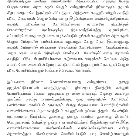
ஆனபோதிலும் பல்வேறு காரணிகளின் அடிப்படையில் பார்க்கும் போது
பெரும்பாலான அரசு உதவி பெறும் கல்லூரிகளின் நிர்வாகமும் தரமும்
சிறப்பானதாகவே இருக்கும். கிட்டத்தட்ட அத்தனை கல்லூரிகளிலும் சுயநிதி
பிரிவு, அரசு உதவி பெறும் பிரிவு என்று இருபிரிவுகளை வைத்திருக்கிறார்கள்.
சுயநிதி பிரிவுக்கான பேராசிரியர்களை தாமாகவே நியமித்துக்
கொள்கிறார்கள். அவர்களுக்கு நிர்வாகத்திலிருந்து ஏழாயிரமோ,
எட்டாயிரமோ மாத ஊதியமாக வழங்கப்படும். தங்கள் கல்லூரியின் அரசு உதவி
பெறும் பிரிவுகளில் காலியிடங்கள் உருவாகும் போது அந்த இடங்களுக்கு
சுயநிதி பிரிவுகளில் சிறப்பாகச் செயல்படும் பேராசியர்களை நியமிப்பார்கள்.
‘அரசு உதவி பெறும் பிரிவுக்குச் சென்றுவிட வேண்டும்’ என்ற நோக்கம்
சுயநிதிப் பிரிவு பேராசிரியர்களை கடுமையாக உழைக்கச் செய்யும். அதே
சமயம் மேலாண்மையின் நேரடிக் கட்டுப்பாட்டில் இருப்பதால் அரசு உதவி பெறும்
பிரிவு பேராசிரியர்களும் சிறப்பாகச் செயல்படுவார்கள்.
இப்படியாக நிர்வாக மேலாண்மையானது கல்லூரியை தனது
முழுக்கட்டுப்பாட்டில் வைத்திருக்கும். இன்றைய தினத்தில் கல்லூரி
பேராசிரியர்கள் நியமன முறையானது எல்லாவற்றையும் அடித்து உடைத்து
துவம்சம் செய்து கொண்டிருக்கிறது. ஒரு கல்லூரியில் பேராசிரியர்
பணிக்கான காலியிடம் உருவாகும் போது தேவையான பேராசிரியர்களின்
எண்ணிக்கையை அரசாங்கத்திடம் கல்லூரிகள் ஒப்படைத்துவிட வேண்டும்.
உதாரணமாக இயற்பியல் துறைக்கு ஒன்று, கணிதத் துறைக்கு இரண்டு,
பொருளாதாரப் பிரிவுக்கு ஒன்று என காலியிடங்கள் இருக்கிறது எனில் இந்த
எண்ணிக்கைக்கான விண்ணப்பங்கள் வரவேற்கப்படுகின்றன என்று
அரசாங்கத்தால் விளம்பரங்கள் வெளியிடப்படும். யார் வேண்டுமானாலும்