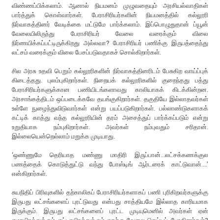
விண்ணப்பிக்கலாம். ஆனால் நியமனம் முழுவதையும் அரசியல்வாதிகள்
பார்த்துக் கொள்வார்கள். பேராசிரியர்களின் நியமனத்தில் கல்லூரி
நிர்வாகத்தினர் வேடிக்கை மட்டுமே பார்க்கலாம். இப்பொழுதுதான் ப்யூன்
வேலையிலிருந்து பேராசிரியர் வேலை வரைக்கும் விலை
நிர்ணயிக்கப்பட்டிருக்கிறது அல்லவா? பேராசிரியர் பணிக்கு இருபத்தைந்து
லட்சம் வரைக்கும் விலை பேசப்படுவதாகச் சொல்கிறார்கள்.
சில அரசு உதவி பெறும் கல்லூரிகளின் நிர்வாகத்தினரிடம் பேசுகிற வாய்ப்புக்
கிடைத்தது. புலம்புகிறார்கள். நிறையக் கல்லூரிகளில் குறைந்தது பத்து
பேராசிரியர்களுக்கான பணியிடங்களாவது காலியாகக் கிடக்கின்றன.
அரசாங்கத்திடம் ஒப்படைக்கவே தயங்குகிறார்கள். தகுதியே இல்லாதவர்கள்
உள்ளே நுழைந்துவிடுவார்கள் என்று பயப்படுகிறார்கள். பல்லாண்டுகளாகக்
கட்டிக் காத்து வந்த கல்லூரியின் தரம் அசைத்துப் பார்க்கப்படும் என்று
உறுதியாக நம்புகிறார்கள். அவர்கள் நம்புவதும் சரிதான்.
இல்லையென்றெல்லாம் மறுக்க முடியாது.
‘ஒண்ணுமே தெரியாத மண்ணு மாதிரி இருப்பான்...லட்சக்கணக்குல
பணத்தைக் கொடுத்துட்டு வந்து போஸ்டிங் ஆர்டரைக் காட்டுவான்....’
என்கிறார்கள்.
சுயநிதிப் பிரிவுகளில் தற்காலிகப் பேராசிரியர்களாகப் பணி புரிகிறவர்களுக்கு
இருபது லட்சங்களைப் புரட்டுவது என்பது சாத்தியமே இல்லாத காரியமாக
இருக்கும். இருபது லட்சங்களைப் புரட்ட முடியுமெனில் அவர்கள் ஏன்