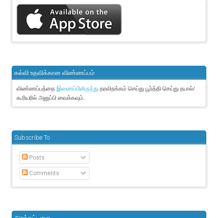
கல்வி உதவிக்கான விண்ணப்பம்
விண்ணப்பத்தை
தரவிறக்கம் செய்து பூர்த்தி செய்து தபால்/
இணைப்பிலிருந்து
கூரியரில் அனுப்பி வைக்கவும்.
Subscribe To
Posts
Comments
அறக்கட்டளை