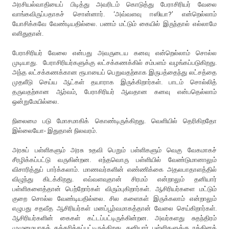
அரசியல்வாதியைப் பிடித்து அவரிடம் கொடுத்து பேராசிரியர் வேலை
வாங்கவிருப்பதாகச் சொன்னார். ‘அவ்வளவு ஈஸியா?’ என்றெல்லாம்
யோசிக்கவே வேண்டியதில்லை. பணம் மட்டும் கையில் இருந்தால் எல்லாமே
எளிதுதான்.
பேராசிரியர் வேலை என்பது அவருடைய கனவு என்றெல்லாம் சொல்ல
முடியாது. பேராசிரியர்களுக்கு லட்சக்கணக்கில் சம்பளம் வழங்கப்படுகிறது.
அந்த லட்சக்கணக்கான ரூபாயைப் பெறுவதற்காக இருபத்தைந்து லட்சத்தை
முதலீடு செய்ய ஆட்கள் தயாராக இருக்கிறார்கள். பாடம் சொல்லித்
தருவதற்கான ஆர்வம், பேராசிரியர் ஆவதான கனவு என்பதெல்லாம்
ஒன்றுமேயில்லை.
நிலைமை படு மோசமாகிக் கொண்டிருக்கிறது. வெளியில் தெரிகிறதோ
இல்லையோ- இதுதான் நிலவரம்.
அரசுப் பள்ளிகளும் அரசு உதவி பெறும் பள்ளிகளும் வெகு வேகமாகச்
சீரழிக்கப்பட்டு வருகின்றன. எந்தவொரு பள்ளியில் வேண்டுமானாலும்
விசாரித்துப் பார்க்கலாம். மாணவர்களின் எண்ணிக்கை அதலபாதாளத்தில்
விழுந்து கிடக்கிறது. எவ்வளவுதான் சிரமம் என்றாலும் தனியார்
பள்ளிகளைத்தான் பெற்றோர்கள் விரும்புகிறார்கள். ஆசிரியர்களை மட்டும்
குறை சொல்ல வேண்டியதில்லை. சில களைகள் இருக்கலாம் என்றாலும்
எழுபது சதவீத ஆசிரியர்கள் மனப்பூர்வமாகத்தான் வேலை செய்கிறார்கள்.
ஆசிரியர்களின் கைகள் கட்டப்பட்டிருக்கின்றன. அவர்களது சுதந்திரம்
முழுமையாகக் கத்தரிக்கப்பட்டிருக்கிறது. தனியார் பள்ளிகளுக்கு ரத்தினக்