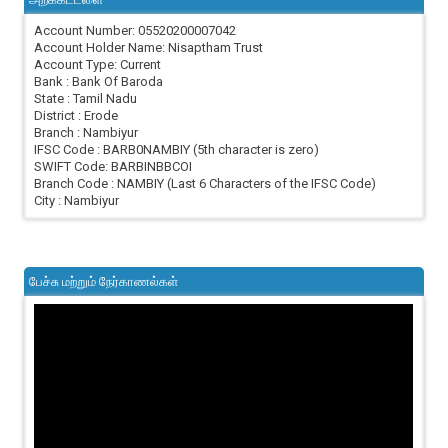
Account Number: 05520200007042
Account Holder Name: Nisaptham Trust
Account Type: Current
Bank : Bank Of Baroda
State : Tamil Nadu
District : Erode
Branch : Nambiyur
IFSC Code : BARB0NAMBIY (5th character is zero)
SWIFT Code: BARBINBBCOI
Branch Code : NAMBIY (Last 6 Characters of the IFSC Code)
City : Nambiyur
பேச்சு மற்றும் நேர்காணல்கள்