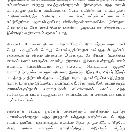
கம்பளங்களை விரித்து வைத்திருக்கிறார்கள். இன்றைக்கு எந்த ஊரில்
பார்த்தாலும் தனியார் பள்ளிகள்தான் கொடி கட்டுகின்றன. கல்வித்துறை
அதிகாரிகளிலிருந்து அதிகார மட்டம் வரைக்கும் கட்டுக் கட்டாக கப்பம்
கட்டுகிறார்கள். அதனால் தனியார் பள்ளிகள்தான் ஊக்குவிக்கப்படுகின்றன.
அரசு மற்றும் அரசு உதவி பெறும் பள்ளிகள் முழுமையாகச் சிதைக்கப்பட
இன்னமும் அதிக காலம் தேவைப்படாது.
அதைவிட மோசமான நிலையை நோக்கித்தான் அரசு மற்றும் அரசு உதவி
பெறும் கல்லூரிகள் சென்று கொண்டிருக்கின்றன என்பதுதான் துக்கம்.
எவ்வளவுதான் திறமை மிக்கவராக இருந்தாலும் பேராசிரியர் வேலையை
வாங்கப் பணம் கொடுக்க வேண்டு. திறமையே இல்லையென்றாலும் பணம்
கட்டினால் வாங்கிவிடலாம். இது எவ்வளவு அபாயகரமான சூழல்?
பேராசிரியர்களுக்கென ஒரு மரியாதை இருந்தது. இந்த பேராசிரியர் இந்தப்
பாடத்தை நடத்தினால் எந்தக் காலத்திலும் மறக்காது என்கிற பேச்சு இருந்தது.
பேராசிரியர்களும் அர்ப்பணிப்பு உணர்வோடு இருந்தார்கள். இனி காமாக்களும்
சோமாக்களும்தான் பேராசிரியர்கள். லட்சங்களைக் கொட்டி வந்த
எச்சிகள்தான் பாடம் நடத்துவார்கள். இவர்களிடம்தான் மாணவர்கள் பாடம்
படிக்க வேண்டும்.
எந்தவொரு நாட்டில் ஒவ்வோர் பத்தாண்டிலும் கல்வித்தரம் உயர்ந்து
கொண்டிருக்கிறதோ அந்த நாடுதான் பல்துறை வளர்ச்சியடையும். எந்த
நாட்டில் ஒவ்வோர் பத்தாண்டிலும் கல்வியும் அதன் தரமும் கீழே சரிகிறதோ
அந்த நாடும் மக்களும் நாகரிகத்திலும், அறிவிலும் வீழ்ந்து