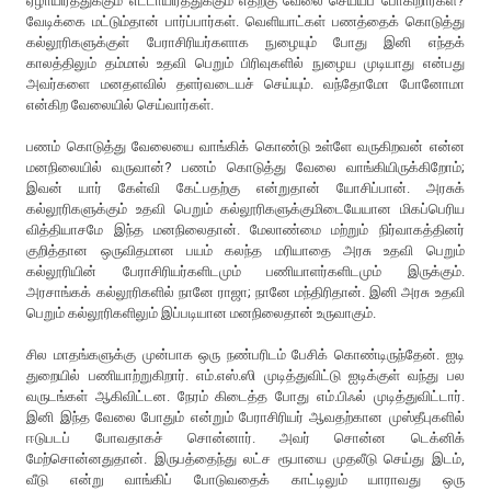
ஏழாயிரத்துக்கும் எட்டாயிரத்துக்கும் எதற்கு வேலை செய்யப் போகிறார்கள்?
வேடிக்கை மட்டும்தான் பார்ப்பார்கள். வெளியாட்கள் பணத்தைக் கொடுத்து
கல்லூரிகளுக்குள் பேராசிரியர்களாக நுழையும் போது இனி எந்தக்
காலத்திலும் தம்மால் உதவி பெறும் பிரிவுகளில் நுழைய முடியாது என்பது
அவர்களை மனதளவில் தளர்வடையச் செய்யும். வந்தோமோ போனோமா
என்கிற வேலையில் செய்வார்கள்.
பணம் கொடுத்து வேலையை வாங்கிக் கொண்டு உள்ளே வருகிறவன் என்ன
மனநிலையில் வருவான்? பணம் கொடுத்து வேலை வாங்கியிருக்கிறோம்;
இவன் யார் கேள்வி கேட்பதற்கு என்றுதான் யோசிப்பான். அரசுக்
கல்லூரிகளுக்கும் உதவி பெறும் கல்லூரிகளுக்குமிடையேயான மிகப்பெரிய
வித்தியாசமே இந்த மனநிலைதான். மேலாண்மை மற்றும் நிர்வாகத்தினர்
குறித்தான ஒருவிதமான பயம் கலந்த மரியாதை அரசு உதவி பெறும்
கல்லூரியின் பேராசிரியர்களிடமும் பணியாளர்களிடமும் இருக்கும்.
அரசாங்கக் கல்லூரிகளில் நானே ராஜா; நானே மந்திரிதான். இனி அரசு உதவி
பெறும் கல்லூரிகளிலும் இப்படியான மனநிலைதான் உருவாகும்.
சில மாதங்களுக்கு முன்பாக ஒரு நண்பரிடம் பேசிக் கொண்டிருந்தேன். ஐடி
துறையில் பணியாற்றுகிறார். எம்.எஸ்.ஸி முடித்துவிட்டு ஐடிக்குள் வந்து பல
வருடங்கள் ஆகிவிட்டன. நேரம் கிடைத்த போது எம்.பிஃல் முடித்துவிட்டார்.
இனி இந்த வேலை போதும் என்றும் பேராசிரியர் ஆவதற்கான முஸ்தீபுகளில்
ஈடுபடப் போவதாகச் சொன்னார். அவர் சொன்ன டெக்னிக்
மேற்சொன்னதுதான். இருபத்தைந்து லட்ச ரூபாயை முதலீடு செய்து இடம்,
வீடு என்று வாங்கிப் போடுவதைக் காட்டிலும் யாராவது ஒரு