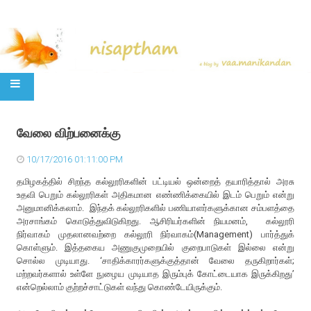
SKIP TO CONTENT
வேலை விற்பனைக்கு
10/17/2016 01:11:00 PM
தமிழகத்தில் சிறந்த கல்லூரிகளின் பட்டியல் ஒன்றைத் தயாரித்தால் அரசு
உதவி பெறும் கல்லூரிகள் அதிகமான எண்ணிக்கையில் இடம் பெறும் என்று
அனுமானிக்கலாம். இந்தக் கல்லூரிகளில் பணியாளர்களுக்கான சம்பளத்தை
அரசாங்கம் கொடுத்துவிடுகிறது. ஆசிரியர்களின் நியமனம், கல்லூரி
நிர்வாகம் முதலானவற்றை கல்லூரி நிர்வாகம்(Management) பார்த்துக்
கொள்ளும். இத்தகைய அணுகுமுறையில் குறைபாடுகள் இல்லை என்று
சொல்ல முடியாது. ‘சாதிக்காரர்களுக்குத்தான் வேலை தருகிறார்கள்;
மற்றவர்களால் உள்ளே நுழைய முடியாத இரும்புக் கோட்டையாக இருக்கிறது’
என்றெல்லாம் குற்றச்சாட்டுகள் வந்து கொண்டேயிருக்கும்.