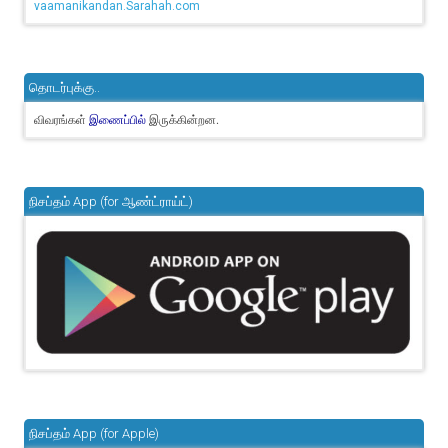
vaamanikandan.Sarahah.com
தொடர்புக்கு..
விவரங்கள்
இருக்கின்றன.
இணைப்பில்
நிசப்தம் App (for ஆண்ட்ராய்ட்)
நிசப்தம் App (for Apple)