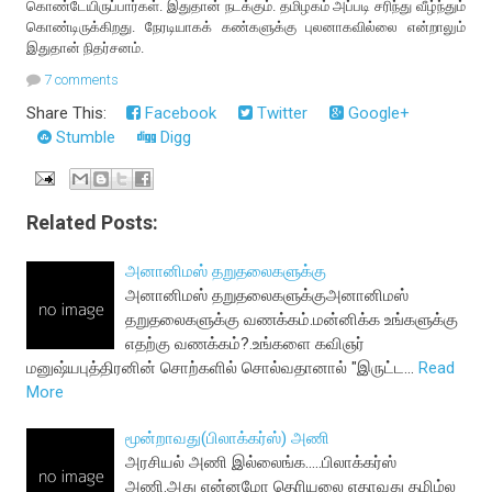
கொண்டேயிருப்பார்கள். இதுதான் நடக்கும். தமிழகம் அப்படி சரிந்து வீழ்ந்தும்
கொண்டிருக்கிறது. நேரடியாகக் கண்களுக்கு புலனாகவில்லை என்றாலும்
இதுதான் நிதர்சனம்.
7 comments
Share This:
Facebook
Twitter
Google+
Stumble
Digg
Related Posts:
அனானிமஸ் தறுதலைகளுக்கு
அனானிமஸ் தறுதலைகளுக்குஅனானிமஸ்
தறுதலைகளுக்கு வணக்கம்.மன்னிக்க உங்களுக்கு
எதற்கு வணக்கம்?.உங்களை கவிஞர்
மனுஷ்யபுத்திரனின் சொற்களில் சொல்வதானால் "இருட்ட…
Read
More
மூன்றாவது(பிலாக்கர்ஸ்) அணி
அரசியல் அணி இல்லைங்க.....பிலாக்கர்ஸ்
அணி.அது என்னமோ தெரியலை எதாவது தமிழ்ல