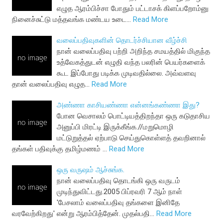
எழுத ஆரம்பிச்சா போதும் பட்டாசக் கிளப்பறோம்னு
நினைச்சுட்டு மத்தவங்க மண்டய உடை…
Read More
வலைப்பதிவுகளின் தொடர்ச்சியான வீழ்ச்சி
நான் வலைப்பதிவு பற்றி அறிந்த சமயத்தில் மிகுந்த
உத்வேகத்துடன் எழுதி வந்த பலரின் பெயர்களைக்
கூட இப்போது படிக்க முடிவதில்லை. அவ்வளவு
தான் வலைப்பதிவு எழுத…
Read More
அண்ணா காசியண்ணா என்னங்கண்ணா இது?
போன வெசாலம் பொட்டியத்திறந்தா ஒரு கடுதாசிய
அனுப்பி மிரட்டி இருக்கீங்க.//மறுமொழி
மட்டுறுத்தல் ஏற்பாடு செய்துகொள்ளத் தவறினால்
தங்கள் பதிவுக்கு தமிழ்மணம் …
Read More
ஒரு வருஷம் ஆச்சுங்க.
நான் வலைப்பதிவு தொடங்கி ஒரு வருடம்
முடிந்துவிட்டது.2005 பிப்ரவரி 7 ஆம் நாள்
'பேசலாம் வலைப்பதிவு தங்களை இனிதே
வரவேற்கிறது' என்று ஆரம்பித்தேன். முதல்பதி…
Read More