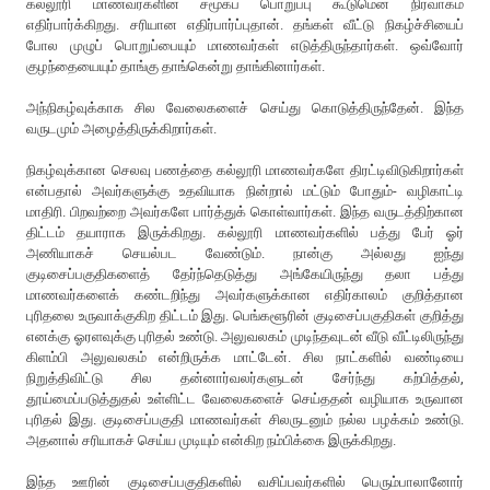
கல்லூரி மாணவர்களின் சமூகப் பொறுப்பு கூடுமென நிர்வாகம்
எதிர்பார்க்கிறது. சரியான எதிர்பார்ப்புதான். தங்கள் வீட்டு நிகழ்ச்சியைப்
போல முழுப் பொறுப்பையும் மாணவர்கள் எடுத்திருந்தார்கள். ஒவ்வோர்
குழந்தையையும் தாங்கு தாங்கென்று தாங்கினார்கள்.
அந்நிகழ்வுக்காக சில வேலைகளைச் செய்து கொடுத்திருந்தேன். இந்த
வருடமும் அழைத்திருக்கிறார்கள்.
நிகழ்வுக்கான செலவு பணத்தை கல்லூரி மாணவர்களே திரட்டிவிடுகிறார்கள்
என்பதால் அவர்களுக்கு உதவியாக நின்றால் மட்டும் போதும்- வழிகாட்டி
மாதிரி. பிறவற்றை அவர்களே பார்த்துக் கொள்வார்கள். இந்த வருடத்திற்கான
திட்டம் தயாராக இருக்கிறது. கல்லூரி மாணவர்களில் பத்து பேர் ஓர்
அணியாகச் செயல்பட வேண்டும். நான்கு அல்லது ஐந்து
குடிசைப்பகுதிகளைத் தேர்ந்தெடுத்து அங்கேயிருந்து தலா பத்து
மாணவர்களைக் கண்டறிந்து அவர்களுக்கான எதிர்காலம் குறித்தான
புரிதலை உருவாக்குகிற திட்டம் இது. பெங்களூரின் குடிசைப்பகுதிகள் குறித்து
எனக்கு ஓரளவுக்கு புரிதல் உண்டு. அலுவலகம் முடிந்தவுடன் வீடு வீட்டிலிருந்து
கிளம்பி அலுவலகம் என்றிருக்க மாட்டேன். சில நாட்களில் வண்டியை
நிறுத்திவிட்டு சில தன்னார்வலர்களுடன் சேர்ந்து கற்பித்தல்,
தூய்மைப்படுத்துதல் உள்ளிட்ட வேலைகளைச் செய்ததன் வழியாக உருவான
புரிதல் இது. குடிசைப்பகுதி மாணவர்கள் சிலருடனும் நல்ல பழக்கம் உண்டு.
அதனால் சரியாகச் செய்ய முடியும் என்கிற நம்பிக்கை இருக்கிறது.
இந்த ஊரின் குடிசைப்பகுதிகளில் வசிப்பவர்களில் பெரும்பாலானோர்