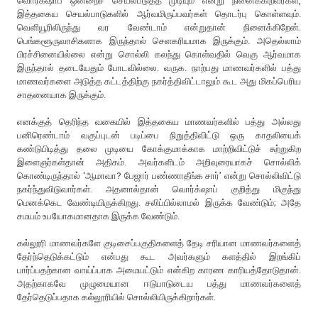
வொர்க்‌ஷாப் ஒன்றைச் செயல்படுத்த முடியும் என்று நினைக்கிறவர்கள்,
இத்தகைய செயல்பாடுகளில் ஆர்வமிருப்பவர்கள் தொடர்பு கொள்ளவும்.
வெளியூரிலிருந்து வர வேண்டாம் என்றுதான் நினைக்கிறேன்.
பெங்களூருவாசிகளாக இருந்தால் செளகரியமாக இருக்கும். அதெல்லாம்
பிரச்சினையில்லை என்று சொல்லி கலந்து கொள்வதில் வெகு ஆர்வமாக
இருந்தால் தடையேதும் போடவில்லை. வருக. நாற்பது மாணவர்களில் பத்து
மாணவர்களை அடுத்த கட்டத்திற்கு நகர்த்திவிட்டாலும் கூட அது மிகப்பெரிய
சாதனையாக இருக்கும்.
எனக்குத் தெரிந்த வகையில் இத்தகைய மாணவர்களில் பத்து அல்லது
பனிரெண்டாம் வகுப்புடன் படிப்பை நிறுத்திவிட்டு ஒரு காதலியைக்
கண்டுபிடித்து தலை முடியை கோக்குமாக்காக மாற்றிவிட்டுச் சுற்றுகிற
இளைஞர்கள்தான் அதிகம். அவர்களிடம் அறிவுரையாகச் சொல்லிக்
கொண்டிருந்தால் ‘ஆமாவா? பேஜார் பண்ணாதீங்க சார்’ என்று சொல்லிவிட்டு
நகர்ந்துவிடுவார்கள். அதனால்தான் வொர்க்‌ஷாப் குறித்து மிகுந்து
மெனக்கெட வேண்டியிருக்கிறது. சலிப்பில்லாமல் இருக்க வேண்டும்; அதே
சமயம் உபயோகமானதாக இருக்க வேண்டும்.
கல்லூரி மாணவர்களே குடிசைப்பகுதிகளைத் தேடி சரியான மாணவர்களைத்
தேர்ந்தெடுக்கட்டும் என்பது கூட அவர்களும் களத்தில் இறங்கிப்
பார்ப்பதற்கான வாய்ப்பாக அமையட்டும் என்கிற காரண காரியத்தோடுதான்.
அதற்காகவே முழுமையான ஈடுபாடுடைய பத்து மாணவர்களைத்
தேர்தெடுப்பதாக கல்லூரியில் சொல்லியிருக்கிறார்கள்.