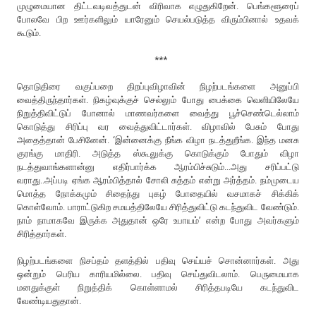
முழுமையான திட்டவடிவத்துடன் விரிவாக எழுதுகிறேன். பெங்களூரைப்
போலவே பிற ஊர்களிலும் யாரேனும் செயல்படுத்த விரும்பினால் உதவக்
கூடும்.
***
தொடுதிரை வகுப்பறை திறப்புவிழாவின் நிழற்படங்களை அனுப்பி
வைத்திருந்தார்கள். நிகழ்வுக்குச் செல்லும் போது பைக்கை வெளியிலேயே
நிறுத்திவிட்டுப் போனால் மாணவர்களை வைத்து பூச்செண்டெல்லாம்
கொடுத்து சிரிப்பு வர வைத்துவிட்டார்கள். விழாவில் பேசும் போது
அதைத்தான் பேசினேன். ‘இன்னைக்கு நீங்க விழா நடத்துறீங்க. இந்த மனசு
குரங்கு மாதிரி. அடுத்த ஸ்கூலுக்கு கொடுக்கும் போதும் விழா
நடத்துவாங்களான்னு எதிர்பார்க்க ஆரம்பிச்சுடும்...அது சரிப்பட்டு
வராது..அப்படி ஏங்க ஆரம்பித்தால் சோலி சுத்தம் என்று அர்த்தம். நம்முடைய
மொத்த நோக்கமும் சிதைந்து புகழ் போதையில் வசமாகச் சிக்கிக்
கொள்வோம். பாராட்டுகிற சமயத்திலேயே சிரித்துவிட்டு கடந்துவிட வேண்டும்.
நாம் நாமாகவே இருக்க அதுதான் ஒரே உபாயம்’ என்ற போது அவர்களும்
சிரித்தார்கள்.
நிழற்படங்களை நிசப்தம் தளத்தில் பதிவு செய்யச் சொன்னார்கள். அது
ஒன்றும் பெரிய காரியமில்லை. பதிவு செய்துவிடலாம். பெருமையாக
மனதுக்குள் நிறுத்திக் கொள்ளாமல் சிரித்தபடியே கடந்துவிட
வேண்டியதுதான்.