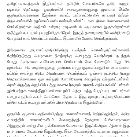
தமிழர்களாகத்தான் இருப்பார்கள். தமிழில் பேசுவார்களே தவிர எழுதப்
படிக்கத் தெரியாது. ஒன்றிரண்டு தலைமுறைகளுக்கு முன்பாக இங்கே
குடியேறியவர்களாக இருக்கக் கூடும். மார்கெட்டுகளில் காய்கறி விற்றல்,
நிறுவனங்களில் தூய்மைப்பணியாளர்கள் உள்ளிட்ட கடைநிலை வேலைகளைச்
செய்கிறவர்கள் அதிகம். உள்ளூர் ரவுடிகளிடம் அடியாளாக இருக்கிறவர்கள்
குறித்தும் கூட முன்பு எழுதியிருக்கிறேன். இந்தத் தலைமுறையில் ஒன்றிரண்டு
பேர் தப்பி கால் செண்ட்டர் உள்ளிட்ட இடங்களில் வேலை செய்கிறார்கள்.
இத்தகைய குடிசைப்பகுதியிலிருந்து படித்துக் கொண்டிருப்பவர்களைத்
தேர்ந்தெடுத்து அவர்களை நிகழ்வுக்கு அழைத்து வொர்க்‌ஷாப் நடத்தும்
போது அவர்களை சலிப்படையச் செய்யாமல் பேச வேண்டும். அது மிக
முக்கியம். சில மாதங்களுக்கு முன்பாக பத்து குடிசைப்பகுதி மாணவர்களை
மட்டும் வைத்து சிறிய அளவிலான வொர்க்‌ஷாப் ஒன்றை நடத்திய போது
தெரியாத்தனமாக ஒரு கல்லூரி பேராசிரியரை அழைத்து வந்துவிட்டார்கள்.
அவர் அறுத்த அறுப்பில் பத்து மாணவர்களும் மரணக் கடுப்பாகிவிட்டார்கள்.
இனி எந்தக் காலத்திலும் என்னை நம்பி அந்தப் பத்து பேரும் வர மாட்டார்கள்
என்று சத்தியம் கூடச் செய்வேன். அதனால் இந்த முறை ரம்பத்தையெல்லாம்
உள்ளே விடக் கூடாது என்பதில் மிகத் தெளிவாக இருக்கிறேன்.
முதலில் குடிசைப்பகுதிகளிலிருந்து மாணவர்களைத் தேர்ந்தெடுத்தல், அதே
சமயத்தில் மாணவர்களிடம் பேசுவதற்குத் தோதான பேச்சாளர்களை
அணுகுதல் என்று சில முக்கியமான வேலைகள் இருக்கின்றன. ஆனால் இரு
மாத காலம் அவகாசம் இருக்கிறது. இந்த அவகாசத்தில் மாணவர்களுக்கான