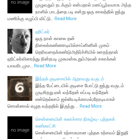
முழுவதும் நடக்கும் என்பதால் மனப்பூர்வமாக அந்த
நாளில் பாடத்தை படி என்று ஒரு காலத்தில் ஐந்து
மணிக்கு எழுப்பி விட்டு…
Read More
ஹிட்லர்
ஒரு நாள் காலை தன்
நிலைக்கண்ணாடியில்சாப்ளினின் முகம்
தெரிவதைக்கண்டுஅதிர்ச்சியில் உறைந்தான்
ஹிட்லர்விரைத்து நின்றபடி முகமன்கூறும்அவன் சகாக்கள்
யாவரிடமும…
Read More
இந்தக் குடிசையில் ஆறாவது வருடம்
இந்த பேட்டையில் குடிசை போட்டு ஐந்து வருடம்
முடிகிறது.ஏன் வந்தேன் எப்படி வந்தேன்
என்றெல்லாம் ஜல்லியடிக்காமல்,நேரடியாகச்
சொன்னால் எழுத வந்ததில் இருந்து …
Read More
சென்னையின் கலாச்சார நிகழ்வு- புத்தகக்
கண்காட்சி
சென்னையின் உற்சாகமான புத்தக உற்சவம் இறுதி