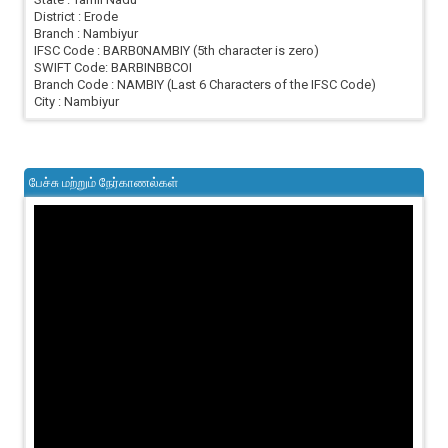
District : Erode
Branch : Nambiyur
IFSC Code : BARB0NAMBIY (5th character is zero)
SWIFT Code: BARBINBBCOI
Branch Code : NAMBIY (Last 6 Characters of the IFSC Code)
City : Nambiyur
பேச்சு மற்றும் நேர்காணல்கள்