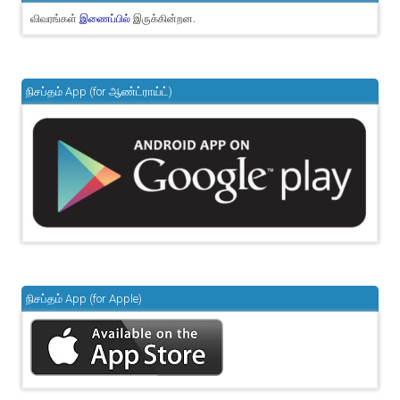
விவரங்கள்
இருக்கின்றன.
இணைப்பில்
நிசப்தம் App (for ஆண்ட்ராய்ட்)
நிசப்தம் App (for Apple)