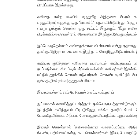
பிரமிப்பாக இருக்கிறது.
கவிதை என்ற வடிவில் எழுதுகிற அத்தனை பேரும் கவ
எழுதுகிறவர்களுக்கு ஒரு ‘ப்ராண்ட்’ உருவாகிவிடுகிறது. 
என்று ஒத்துக் கொள்ள ஒரு கூட்டம் இருக்கும். ‘இது கவிதை
பிடிக்கவில்லையென்றால் அமைதியாக இருந்துவிடுவது உத்தமம்
இப்பொழுதெல்லாம் கவிதைக்கான விமர்சனம் என்று ஏதாவது க
தமக்கு அறிமுகமானவனாக இருந்தால் சொறிந்துவிடுவார்கள். இ
கவிதை குறித்தான விரிவான உரையாடல், கவிதையைப் பர
நடப்பதில்லை. சில 'ஆல் பர்ப்பஸ் அங்கிள்' கவிஞர்கள் இருக்
மட்டும் தூக்கிக் கொண்டாடுவார்கள். கொண்டாடிவிட்டுப்
மூச்சுத் திண்றல் வந்ததுதான் மிச்சம்.
இதையெல்லாம் நாம் பேசினால் வெட்டி வம்புதான்.
நுட்பமாகக் கவனித்துப் பார்த்தால் ஒவ்வொரு பத்தாண்டுக்கும
இடத்தில் கவித்துவம் பிடிபடுகிறது, எங்கே தவறிப் போய்
பேசுவதேயில்லை. அப்படிப் பேசாமலும் விவாதிக்காமலும் கவித
இதைச் சொன்னால் ‘கவிதைக்கான வாசகப்பரப்பை அதிகரிக்
வேண்டியதில்லை’ என்று கூட சொல்வார்கள். இப்படியே வறட்டுத