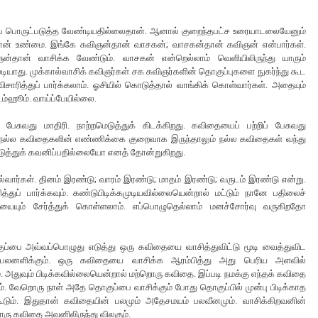
் பொருட்படுத்த வேண்டியதில்லைதான். ஆனால் குறைந்தபட்ச உரையாடலையேனும்
ான் உண்மை. இங்கே கவிஞன்தான் வாசகன்; வாசகன்தான் கவிஞன் என்பார்கள்.
் வாசிக்க வேண்டும். வாசகன் என்றெல்லாம் வெளியிலிருந்து யாரும்
டியாது. முக்கால்வாசிக் கவிஞர்கள் சக கவிஞர்களின் தொகுப்புகளை நுகர்ந்து கூட
ிசாரித்துப் பார்க்கலாம். ஓசியில் கொடுத்தால் வாங்கிக் கொள்வார்கள். அதையும்
..ம்ஹூம். வாய்ப்பேயில்லை.
பேசுவது மாதிரி. நாற்றமெடுத்துக் கிடக்கிறது. கவிதையைப் பற்றிப் பேசுவது
ரி. நல்ல கவிதைகளின் எண்ணிக்கை குறைவாக இருந்தாலும் நல்ல கவிதைகள் வந்து
ுத்துக் கவனிப்பதில்லையோ எனத் தோன்றுகிறது.
ல்வார்கள். தினம் இரண்டு; வாரம் இரண்டு; மாதம் இரண்டு; வருடம் இரண்டு என்று.
்துப் பார்க்கவும். கண்டுபிடிக்கமுடியவில்லையென்றால் மட்டும் நானே பதிலைச்
ையும் சேர்த்துக் கொள்ளலாம். எப்பொழுதெல்லாம் மனச்சோர்வு வருகிறதோ
ப்பை அவ்வப்பொழுது எடுத்து ஒரு கவிதையை வாசித்துவிட்டு மூடி வைத்துவிட
ம் பலனளிக்கும். ஒரு கவிதையை வாசிக்க ஆரம்பித்து அது பெரிய அளவில்
 அதுவும் பிடிக்கவில்லையென்றால் மற்றொரு கவிதை. இப்படி நமக்கு எந்தக் கவிதை
ாம். வேறொரு நாள் அதே தொகுப்பை வாசிக்கும் போது தொகுப்பில் முன்பு பிடிக்காத
ும். இதுதான் கவிதையின் பலமும் அதேசமயம் பலவீனமும். வாசிக்கிறவனின்
ரு கவிதை அவனிலிருந்து விலகும்.