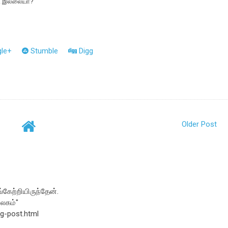
். இல்லையா?
le+
Stumble
Digg
Older Post
கேற்றியிருந்தேன்.
ிலகம்"
og-post.html