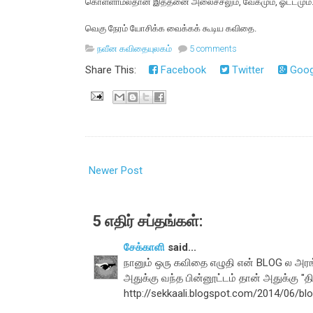
கொள்ளாமல்தான் இத்தனை அலைச்சலும், வேகமும், ஓட்டமும
வெகு நேரம் யோசிக்க வைக்கக் கூடிய கவிதை.
நவீன கவிதையுலகம்
5 comments
Share This:
Facebook
Twitter
Goog
Newer Post
5 எதிர் சப்தங்கள்:
சேக்காளி
said...
நானும் ஒரு கவிதை எழுதி என் BLOG ல அரங்
அதுக்கு வந்த பின்னூட்டம் தான் அதுக்கு "த
http://sekkaali.blogspot.com/2014/06/bl