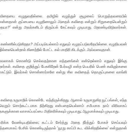
ிதையை எழுதுவதில்லை. தமிழில் எழுத்துச் சூழலைப் பொறுத்தவரையில்
பிறகு என்னதான் குப்பையை எழுதினாலும் அதைக் கவிதை என்றும் சிறுகதையென்றும்
யா?’ என்று அவர்களிடம் திரும்பக் கேட்கவும் முடியாது. பிறாண்டிவிடுவார்கள்.
.
ண்ணில்படுகிறதா? அப்படியெல்லாம் எதுவும் எழுதப்படுவதேயில்லை. எழுதியவன்
ல்லையென்றால் கிணற்றில் போட்ட கல் மாதிரி கிடக்கும். அவ்வளவுதான்.
வலாகக் கொண்டு செல்வதற்கான எத்தனங்கள் என்றெல்லாம் எதுவும் இங்கு
கிறார்கள். கவிதை குறித்துப் பேசுகிறேன் பேர்வழி என்ற பெயரில் பெண் கவிஞர்களை
 போகட்டும். இவர்கள் சொன்னார்களே என்று சில கவிதைத் தொகுப்புகளை வாங்கி
் கவிதை உருமாறிக் கொண்டே வந்திருக்கிறது. ஆனால் உருமாறுகிற நுட்பங்கள், எந்த
 வெறும் சொற்கூட்டமாக நிற்கிறது என்பதையெல்லாம் சமீபமாக நாம் விரிவாகப்
ைகளுக்கான வாசகப்பரப்பை அதிகரிக்கவும் முடியாது; ஆழமாக்கவும் முடியாது.
க வேண்டியதில்லை; கூட்டம் சேர்த்து அதை நீர்த்துப் போகச் செய்யவும்
்தனமாகப் பேசிக் கொண்டிருந்தால் ‘நூறு காப்பி கூட விக்கிறதில்லை’ என்றுதான்