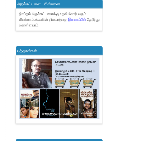
அறக்கட்டளை- பரிசீலனை
நிசப்தம் அறக்கட்டளைக்கு உதவி கோரி வரும்
விண்ணப்பங்களின் நிலவரத்தை
இணைப்பில்
தெரிந்து
கொள்ளலாம்.
புத்தகங்கள்..