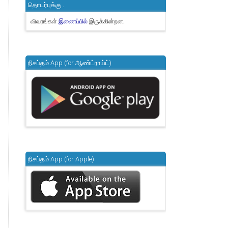
தொடர்புக்கு..
விவரங்கள்
இருக்கின்றன.
இணைப்பில்
நிசப்தம் App (for ஆண்ட்ராய்ட்)
நிசப்தம் App (for Apple)