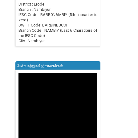
District : Erode
Branch : Nambiyur
IFSC Code : BARB0NAMBIY (5th character is
zero)
SWIFT Code: BARBINBBCOI
Branch Code : NAMBIY (Last 6 Characters of
the IFSC Code)
City : Nambiyur
பேச்சு மற்றும் நேர்காணல்கள்