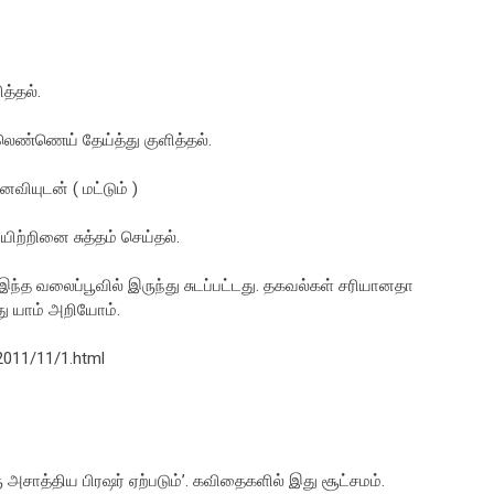
த்தல்.
லெண்ணெய் தேய்த்து குளித்தல்.
ியுடன் ( மட்டும் )
ிற்றினை சுத்தம் செய்தல்.
ட இந்த வலைப்பூவில் இருந்து சுடப்பட்டது. தகவல்கள் சரியானதா
து யாம் அறியோம்.
2011/11/1.html
ு அசாத்திய பிரஷர் ஏற்படும்’. கவிதைகளில் இது சூட்சமம்.