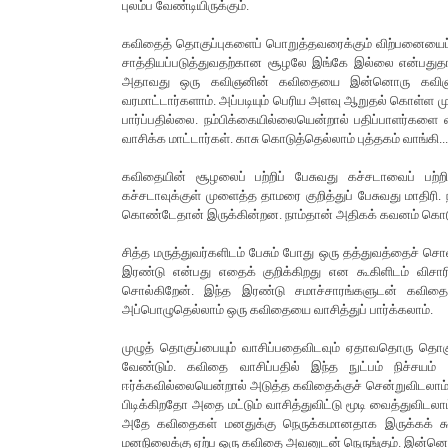
புலம்ப வேண்டியிருக்கும்.
கவிதைத் தொகுப்புகளைப் பொறுத்தவரைக்கும் விற்பனையைப
சாத்தியப்படுத்துவதற்கான சூழலே இங்கே இல்லை என்பதுத
அதாவது ஒரு கவிஞனின் கவிதையை இன்னொரு கவிஞன்தான
வரமாட்டார்களாம். அப்படியும் பெரிய அளவு ஆறுதல் கொள்ள மு
பார்ப்பதில்லை. நம்பிக்கையில்லையென்றால் பதிப்பாளர்களை வ
வாசிக்க மாட்டார்கள். காசு கொடுத்தெல்லாம் புத்தகம் வாங்கி..
கவிதையின் சூழலைப் பற்றிப் பேசுவது கச்சடாவைப் பற்றி 
கச்சடாவுக்குள் முளைத்த தாமரை குறித்துப் பேசுவது மாதி
கொண்டேதான் இருக்கின்றன. நாம்தான் அதிகக் கவனம் கொட
சித்த மருத்துவர்களிடம் பேசும் போது ஒரு தத்துவத்தைச் சொ
இரண்டு என்பது எதைக் குறிக்கிறது என கூகிளிடம் விசாரித
சொல்கிறேன். இந்த இரண்டு சமாச்சாரங்களுடன் கவிதைய
அப்பொழுதெல்லாம் ஒரு கவிதையை வாசித்துப் பார்க்கலாம்.
முழுத் தொகுப்பையும் வாசிப்பதைவிடவும் ஏதாவதொரு தொகு
வேண்டும். கவிதை வாசிப்பதில் இந்த நுட்பம் நிச்சய
ஈர்க்கவில்லையென்றால் அடுத்த கவிதைக்குச் சென்றுவிடலாம்.
பிடிக்கிறதோ அதை மட்டும் வாசித்துவிட்டு மூடி வைத்துவிடல
அதே கவிதைகள் மனதுக்கு நெருக்கமானதாக இருக்கக் கூட
மனநிலைக்கு ஏற்ப ஒரு கவிதை அவனுடன் நெருங்கும். இன்னொ