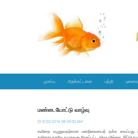
SKIP TO CONTENT
முகப்பு
அறக்கட்டளை
பத்தி
புனைவ
மண்டையோட்டு வாழ்வு
9/20/2016 08:09:00 AM
கவிதை எழுதுவதற்கான மனநிலையைத் தக்க வைப்பது சி
கவிதையாகவே எழுதுவது லேசுப்பட்ட விஷயமில்லை. இப்பொழ