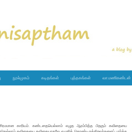
ு
நூல்முகம்
கடிதங்கள்
புத்தகங்கள்
வா.மணிகண்டன்
ரமமான காரியம். கண்டதையெல்லாம் எழுத ஆரம்பித்த பிறகும் கவிதையை
ுதெல்லாம் கவிதையை கவிதையாகவே எழுதிக் கொண்டிருக்கிறவர்களைப் பார்க்க