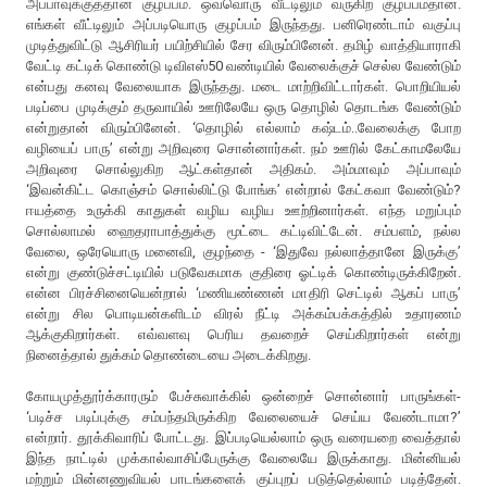
அப்பாவுக்குத்தான் குழப்பம். ஒவ்வொரு வீட்டிலும் வருகிற குழப்பம்தான்.
எங்கள் வீட்டிலும் அப்படியொரு குழப்பம் இருந்தது. பனிரெண்டாம் வகுப்பு
முடித்துவிட்டு ஆசிரியர் பயிற்சியில் சேர விரும்பினேன். தமிழ் வாத்தியாராகி
வேட்டி கட்டிக் கொண்டு டிவிஎஸ்50 வண்டியில் வேலைக்குச் செல்ல வேண்டும்
என்பது கனவு வேலையாக இருந்தது. மடை மாற்றிவிட்டார்கள். பொறியியல்
படிப்பை முடிக்கும் தருவாயில் ஊரிலேயே ஒரு தொழில் தொடங்க வேண்டும்
என்றுதான் விரும்பினேன். ‘தொழில் எல்லாம் கஷ்டம்..வேலைக்கு போற
வழியைப் பாரு’ என்று அறிவுரை சொன்னார்கள். நம் ஊரில் கேட்காமலேயே
அறிவுரை சொல்லுகிற ஆட்கள்தான் அதிகம். அம்மாவும் அப்பாவும்
‘இவன்கிட்ட கொஞ்சம் சொல்லிட்டு போங்க’ என்றால் கேட்கவா வேண்டும்?
ஈயத்தை உருக்கி காதுகள் வழிய வழிய ஊற்றினார்கள். எந்த மறுப்பும்
சொல்லாமல் ஹைதராபாத்துக்கு மூட்டை கட்டிவிட்டேன். சம்பளம், நல்ல
வேலை, ஒரேயொரு மனைவி, குழந்தை - ‘இதுவே நல்லாத்தானே இருக்கு’
என்று குண்டுச்சட்டியில் படுவேகமாக குதிரை ஓட்டிக் கொண்டிருக்கிறேன்.
என்ன பிரச்சினையென்றால் ‘மணியண்ணன் மாதிரி செட்டில் ஆகப் பாரு’
என்று சில பொடியன்களிடம் விரல் நீட்டி அக்கம்பக்கத்தில் உதாரணம்
ஆக்குகிறார்கள். எவ்வளவு பெரிய தவறைச் செய்கிறார்கள் என்று
நினைத்தால் துக்கம் தொண்டையை அடைக்கிறது.
கோயமுத்தூர்க்காரரும் பேச்சுவாக்கில் ஒன்றைச் சொன்னார் பாருங்கள்-
‘படிச்ச படிப்புக்கு சம்பந்தமிருக்கிற வேலையைச் செய்ய வேண்டாமா?’
என்றார். தூக்கிவாரிப் போட்டது. இப்படியெல்லாம் ஒரு வரையறை வைத்தால்
இந்த நாட்டில் முக்கால்வாசிப்பேருக்கு வேலையே இருக்காது. மின்னியல்
மற்றும் மின்னணுவியல் பாடங்களைக் குப்புறப் படுத்தெல்லாம் படித்தேன்.