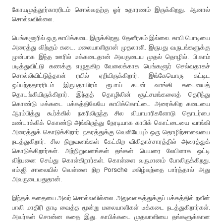
கோயமுத்தூர்காரரிடம் சொல்வதற்கு ஓர் உதாரணம் இருக்கிறது. ஆனால்
சொல்லவில்லை.
பெங்களூரில் ஒரு காபிக்கடை இருக்கிறது. தேனீரகம் இல்லை. காபி பொடியை
அரைத்து விற்கும் கடை. மலையாளிதான் முதலாளி. இருபது வருடங்களுக்கு
முன்பாக இந்த ஊரில் டீக்கடைதான் அவருடைய முதல் தொழில். பி.காம்
படித்துவிட்டு கணக்கு எழுதுகிற வேலைக்காக பெங்களூர் செல்வதாகச்
சொல்லிவிட்டுத்தான் ரயில் ஏறியிருக்கிறார். இங்கேயொரு கட்டிட
ஒப்பந்ததாரரிடம் இருபதாயிரம் ரூபாய் கடன் வாங்கி கடையைத்
தொடங்கியிருக்கிறார். இந்தத் தொழிலின் சூட்சமங்களைத் தெரிந்து
கொண்டு டீக்கடை பக்கத்திலேயே காபிக்கொட்டை அரைக்கிற கடையை
ஆரம்பித்து கூர்க்கில் நகரிலிருந்த சில வியாபாரிகளோடு தொடர்பை
உண்டாக்கிக் கொண்டு அங்கிருந்து நேரடியாக காபிக் கொட்டையை வாங்கி
அரைத்துக் கொடுக்கிறார். நகரத்துக்கு வெளியேயும் ஒரு தொழிற்சாலையை
நடத்துகிறார். சில நிறுவனங்கள் கேட்கிற விகிதாச்சாரத்தில் அரைத்துக்
கொடுக்கிறார்கள். அந்நிறுவனங்கள் தங்கள் பெயரை லேபிளாக ஒட்டி
விற்பனை செய்து கொள்கிறார்கள். கொள்ளை வருமானம் போலிருக்கிறது.
எம்.ஜி சாலையில் வெள்ளை நிற Porsche மகிழ்வுந்தை பார்த்தால் அது
அவருடையதுதான்.
இந்தக் கதையை அவர் சொல்லவில்லை. அலுவலகத்துக்குப் பக்கத்தில் நவீன்
பாலி மாதிரி தாடி வைத்த மூன்று மலையாளிகள் டீக்கடை நடத்துகிறார்கள்.
அவர்கள் சொன்ன கதை இது. காபிக்கடை முதலாளியை தங்களுக்கான