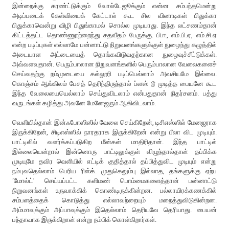
இன்றைக்கு கரண்ட்டுக்கும் வோல்டேஜூக்கும் என்ன சம்பந்தமென்று
அடிப்படைக் கேள்வியைக் கேட்டால் கூட சில வினாடிகள் பிதுக்கா
பிதுக்காவென்று விழி பிதுங்காமல் சொல்ல முடியாது. இந்த லட்சணம்தான்
கிட்டத்தட்ட தொண்ணூற்றைந்து சதவீதம் பேருக்கு. பி.ஈ, எம்.பி.ஏ, எம்.சி.ஏ
என்ற படிப்புகள் எல்லாமே பன்னாட்டு நிறுவனங்களுக்குள் நுழைந்து கழுத்தில்
அடையாள அட்டையைத் தொங்கவிடுவதற்கான நுழைவுச்சீட்டுக்கள்.
அவ்வளவுதான். பெரும்பாலான நிறுவனங்களில் பெரும்பாலான வேலைகளைச்
செய்வதற்கு நம்முடையை கல்லூரி படிப்பெல்லாம் அவசியமே இல்லை.
கொஞ்சம் ஆங்கிலம் பேசத் தெரிந்திருந்தால் ப்ளஸ் டூ முடித்த பையனே கூட
இந்த வேலையையெல்லாம் செய்துவிடலாம் என்பதுதான் நிதர்சனம். பத்து
வருடங்கள் கழித்து அவனே மேனேஜரும் ஆகிவிடலாம்.
வெளியில்தான் இன்ஃபோஸிஸில் வேலை செய்கிறேன், டிசிஎஸ்ஸில் மேனஜராக
இருக்கிறேன், சிடிஎஸ்ஸில் நாரதராக இருக்கிறேன் என்று பீலா விட முடியும்.
பாட்டிலில் வளர்க்கப்படுகிற மீன்கள் மாதிரிதான். இந்த பாட்டில்
இல்லையென்றால் இன்னொரு பாட்டிலுக்குள் விழுந்தால்தான் தப்பிக்க
முடியுமே தவிர வெளியில் எட்டிக் குதித்தால் தப்பித்துவிட முடியும் என்று
நம்புவதெல்லாம் பெரிய ரிஸ்க். முதுகெலும்பு இல்லாத, தங்களுக்கு ஏற்ப
‘மோல்ட்’ செய்யப்பட்ட களிமண் பொம்மைகளைத்தான் பன்னாட்டு
நிறுவனங்கள் உருவாக்கிக் கொண்டிருக்கின்றன. பல்லாயிரக்கணக்கில்
சம்பளத்தைக் கொடுத்து எல்லாவற்றையும் மறைத்துவிடுகின்றன.
அம்மாவுக்கும் அப்பாவுக்கும் இதெல்லாம் தெரியவே தெரியாது. பையன்
பந்தாவாக இருக்கிறான் என்று நம்பிக் கொள்கிறார்கள்.