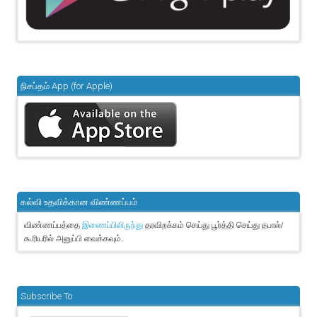
நிசப்தம் App (for Apple)
கல்வி உதவிக்கான விண்ணப்பம்
விண்ணப்பத்தை
தரவிறக்கம் செய்து பூர்த்தி செய்து தபால்/
இணைப்பிலிருந்து
கூரியரில் அனுப்பி வைக்கவும்.
Subscribe To