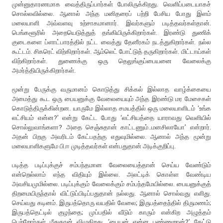
முன்னுதாரணமாக வைத்திருப்பார்கள் போலிருக்கிறது. வெளிப்படையாகச்
சொல்லவில்லை. ஆனால் அந்த மனிதரைப் பற்றி பேசிய போது இளம்
மலையாளி அவ்வளவு உற்சாகமானார். இவர்களும் படித்தவர்கள்தான்.
பெங்களூரில் அறையெடுத்துத் தங்கியிருக்கிறார்கள். இரண்டு துணிக்
குடைகளை ப்ளாட்பாரத்தில் நட்ட வைத்து தேனீரகம் நடத்துகிறார்கள். நல்ல
கூட்டம். சிகரெட் விற்கிறார்கள். ஆம்லெட் போட்டுத் தருகிறார்கள். மிட்டாய்கள்
விற்கிறார்கள். துணைக்கு ஒரு தெலுங்குப்பையனை வேலைக்கு
அமர்த்தியிருக்கிறார்கள்.
மூன்று பேருக்கு வருமானம் கொடுத்து சிக்கல் இல்லாத வாழ்க்கையை
அமைத்து கூட ஒரு பையனுக்கு வேலையையும் அந்த இரண்டு மர மேசைகள்
கொடுத்திருக்கின்றன. யாருமே இல்லாத சமயத்தில் ஒரு மலையாளிடம் ‘உங்க
லட்சியம் என்ன?’ என்று கேட்ட போது ‘லட்சியத்தை யாராவது வெளியில்
சொல்லுவாங்களா? அதை செஞ்சுதான் காட்டணும்..மனசிலாயோ’ என்றார்.
அதன் பிறகு அவரிடம் கேட்பதற்கு எதுவுமில்லை. ஆனால் அந்த மூன்று
மலையாளிகளுமே பி.ஈ முடித்தவர்கள் என்பதுதான் அடிக்குறிப்பு.
படித்த படிப்புக்குச் சம்பந்தமான வேலையைத்தான் செய்ய வேண்டும்
என்றெல்லாம் எந்த விதியும் இல்லை. அலட்டிக் கொள்ள வேண்டிய
அவசியமுமில்லை. படிப்புக்கும் வேலைக்கும் சம்பந்தமேயில்லை. பையனுக்குத்
திறமையிருந்தால் விட்டுப்பிடிப்பதுதான் நல்லது. ஆனால் சொல்வது எளிது.
செய்வது கடினம். இருபத்தொரு வயதில் வேலை; இருபத்தைந்தில் திருமணம்;
இருபத்தெட்டில் குழந்தை; முப்பதில் வீடும் காரும் என்கிற அழுத்தம்
பெற்றோர்கள் மீதுதான் விழுகிறது. ‘பையன் என்ன பண்ணுறான்?’ கேட்டு