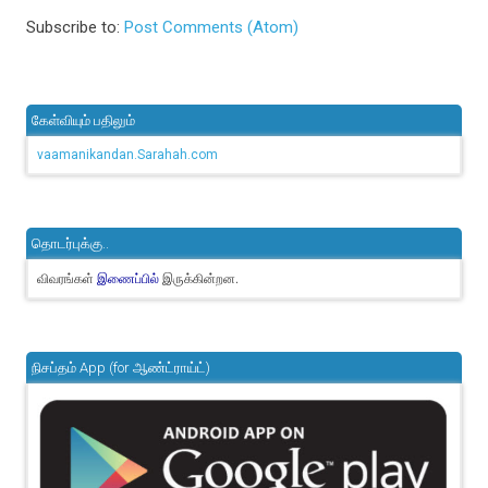
Subscribe to:
Post Comments (Atom)
கேள்வியும் பதிலும்
vaamanikandan.Sarahah.com
தொடர்புக்கு..
விவரங்கள்
இருக்கின்றன.
இணைப்பில்
நிசப்தம் App (for ஆண்ட்ராய்ட்)