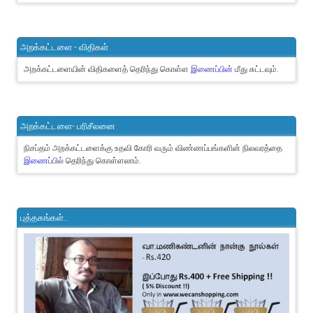
அறக்கட்டளை - விதிகள்
அறக்கட்டளையின் விதிகளைத் தெரிந்து கொள்ள
இணைப்பின்
மீது சுட்டவும்.
அறக்கட்டளை- பரிசீலனை
நிசப்தம் அறக்கட்டளைக்கு உதவி கோரி வரும் விண்ணப்பங்களின் நிலவரத்தை
இணைப்பில்
தெரிந்து கொள்ளலாம்.
புத்தகங்கள்..