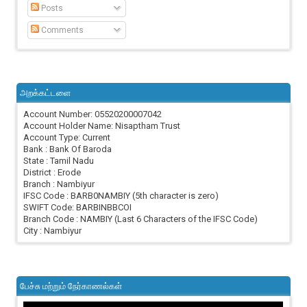
Posts
Comments
அறக்கட்டளை
Account Number: 05520200007042
Account Holder Name: Nisaptham Trust
Account Type: Current
Bank : Bank Of Baroda
State : Tamil Nadu
District : Erode
Branch : Nambiyur
IFSC Code : BARB0NAMBIY (5th character is zero)
SWIFT Code: BARBINBBCOI
Branch Code : NAMBIY (Last 6 Characters of the IFSC Code)
City : Nambiyur
பேச்சு மற்றும் நேர்காணல்கள்