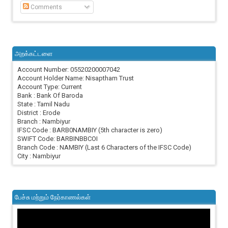
Comments
அறக்கட்டளை
Account Number: 05520200007042
Account Holder Name: Nisaptham Trust
Account Type: Current
Bank : Bank Of Baroda
State : Tamil Nadu
District : Erode
Branch : Nambiyur
IFSC Code : BARB0NAMBIY (5th character is zero)
SWIFT Code: BARBINBBCOI
Branch Code : NAMBIY (Last 6 Characters of the IFSC Code)
City : Nambiyur
பேச்சு மற்றும் நேர்காணல்கள்