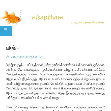
SKIP TO CONTENT
ஹிஜ்ரா
8/10/2016 03:24:00 PM
‘ஹிஜ்ரா சூத்’ - அப்படித்தான் அந்த ஹிந்திக்காரன் திட்டிக் கொண்டிருந்தான்.
அதற்கு சில நாட்களுக்கு முன்பாகத்தான் ஹிஜ்ரா என்பதற்கான அர்த்தம்
தெரிந்திருந்தது. எங்கள் அலுவலகத்துக்கு பக்கத்திலேயே ஒரு நண்பரின்
அலுவலகம் இருக்கிறது. அவரிடம் பேசிக் கொண்டிருந்த போது அவருடைய
மகள் ஹிஜ்ராக்களுக்காக நடனம் சொல்லித் தருவதாகவும் அவர்கள் நடனம்
சொல்லித் தரும் இடத்திற்கு தான் சென்றிருந்ததாகவும் சொல்லியிருந்தார்.
அவர் முகத்தைச் சுளித்த சுளிப்பிலேயே அந்த இடத்திற்கு ஒரு முறை சென்று
பார்த்துவிட வேண்டும் என்று தோன்றியது.
‘உங்க பொண்ணு நெம்பர் தர்றீங்களா?’ என்றேன். யார்தான் தருவார்கள்?