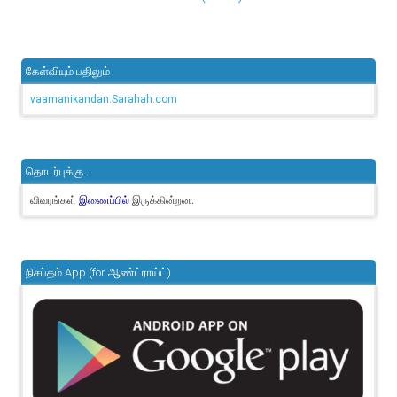
கேள்வியும் பதிலும்
vaamanikandan.Sarahah.com
தொடர்புக்கு..
விவரங்கள்
இருக்கின்றன.
இணைப்பில்
நிசப்தம் App (for ஆண்ட்ராய்ட்)