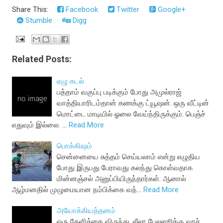
Share This:
Facebook
Twitter
Google+
Stumble
Digg
Related Posts:
ஏழு கடல்
பத்தாம் வகுப்பு படிக்கும் போது அமுல்ராஜ்
வாத்தியாரிடம்தான் கணக்கு ட்யூஷன். ஒரு வீட்டின்
மொட்டை மாடியில் ஓலை வேய்ந்திருக்கும். பெஞ்ச்
எதுவும் இல்லை. …
Read More
பொக்கிஷம்
சென்னையை சுத்தம் செய்யலாம் என்று எழுதிய
போது இருபது பேராவது கலந்து கொள்வதாக
மின்னஞ்சல் அனுப்பியிருந்தார்கள். ஆனால்
ஆழ்மனதில் முழுமையான நம்பிக்கை வந்…
Read More
அயோக்கியத்தனம்
ஒரு கேளிக்கை விருந்து. லீலா பேலஸூக்கு வரச்