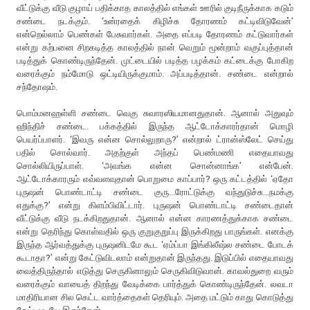
வீட்டுக்கு வீடு குழாய் பதிக்காத காலத்தில் எங்கள் ஊரில் குடிநீருக்காக கடும்
சண்டை நடக்கும். ‘உன்ரதைக் கிழிச்சு தோரணம் கட்டிவிடுவேன்’
என்றெல்லாம் பெண்கள் பேசுவார்கள். அதை எப்படி தோரணம் கட்டுவார்கள்
என்று கற்பனை சிறகடித்த காலத்தில் நான் வெறும் மூன்றாம் வகுப்புத்தான்
படித்துக் கொண்டிருந்தேன். முட்டையில் படித்த பழக்கம் கட்டைக்கு போகிற
வரைக்கும் நம்மோடு ஒட்டியிருக்குமாம். அப்படித்தான். சண்டை என்றால்
சந்தோஷம்.
பொம்மனஹள்ளி சண்டை வெகு சுவாரஸியமானதுதான். ஆனால் அதுவும்
ஹிந்திச் சண்டை. பக்கத்தில் இருந்த ஆட்டோக்காரர்தான் மொழி
பெயர்ப்பாளர். ‘இவரு என்ன சொல்லுறாரு?’ என்றால் ட்ரான்ஸ்லேட் செய்து
பதில் சொல்வார். அதற்குள் அந்தப் பெண்மணி எதையாவது
சொல்லியிருப்பாள். ‘அவங்க என்ன சொன்னாங்க’ என்பேன்.
ஆட்டோக்காரரும் எவ்வளவுதான் பொறுமை காப்பார்? ஒரு கட்டத்தில் ‘ஏதோ
புருஷன் பொண்டாட்டி சண்டை குரு...ரோட்டுக்கு வந்துடுச்சு...நமக்கு
எதுக்கு?’ என்று கிளம்பிவிட்டார். புருஷன் பொண்டாட்டி சண்டைதான்
வீட்டுக்கு வீடு நடக்கிறதுதான். ஆனால் என்ன காரணத்துக்காக சண்டை
என்று தெரிந்து கொள்வதில் ஒரு குறுகுறுப்பு இருக்கிறது பாருங்கள். எனக்கு
இருந்த ஆர்வத்துக்கு புருஷனிடமே கூட ‘ஏம்ப்பா இங்கிலீஷ்ல சண்டை போடக்
கூடாதா?’ என்று கேட்டுவிடலாம் என்றுதான் இருந்தது. இடுப்பில் எதையாவது
வைத்திருந்தால் எடுத்து செருகினாலும் செருகிவிடுவான். காவல்துறை வரும்
வரைக்கும் வாயைத் திறந்து வேடிக்கை பார்த்துக் கொண்டிருந்தேன். லவடா
மாதிரியான சில கெட்ட வார்த்தைகள் தெரியும். அதை மட்டும் காது கொடுத்து