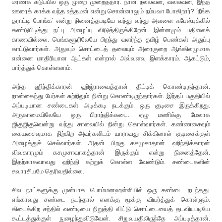
மரணக் கடுப்பில் ஒரு முறை முறைத்தார். நான் நல்லவன், வல்லவன், இந்த
ஊரைக் காக்க வந்த உத்தமன் என்று சொன்னாலும் நம்பவா போகிறார்? ‘நீங்க
தராட்டி போங்க’ என்று நினைத்தபடியே வந்து வந்து அவளை ஃபேஸ்புக்கில்
கண்டுபிடித்து நட்பு அழைப்பு விடுத்திருக்கிறேன். இன்னமும் பதிலைக்
காணவில்லை. பெங்களூரிலேயே பிறந்து வளர்ந்த தமிழ் பெண்கள் அதுப்பு
காட்டுவார்கள். அதுவும் சொட்டைத் தலையும் அரைகுறை ஆங்கிலமுமாக
என்னை மாதிரியான ஆட்கள் என்றால் அவ்வளவு இளக்காரம். ஆகட்டும்,
பார்த்துக் கொள்ளலாம்.
அந்த ஹிந்திக்காரன் ஹிஜ்ராவைத்தான் திட்டிக் கொண்டிருந்தான்.
நான்கைந்து பேர்கள் சுற்றிலும் நின்று கொண்டிருந்தார்கள். இந்தப் பகுதியில்
அப்படியான சண்டைகள் அடிக்கடி நடக்கும். ஒரு குடிசை இருக்கிறது.
அருகாமையிலேயே ஒரு பிராந்திக்கடை. ஏழு மணிக்கு மேலாக
ஜிகுஜிகுவென்று வந்து சாலையில் நின்று கொள்வார்கள். கண்ணசைவும்
கையசைவுமாக நிற்கிற அவர்களிடம் யாராவது சிக்கினால் குடிசைக்குள்
அழைத்துச் செல்வார்கள். அதன் பிறகு கசமுசாதான். ஹிந்திக்காரன்
விவகாரமும் கசமுசாவாகத்தான் இருக்கும் என்று நினைத்தேன்.
இதற்காகவாவது ஹிந்தி கற்றுக் கொள்ள வேண்டும். சண்டைகளின்
சுவாரசியமே தெரிவதில்லை.
சில நாட்களுக்கு முன்பாக பொம்மனஹள்ளியில் ஒரு சண்டை நடந்தது.
எங்காவது சண்டை நடந்தால் எனக்கு மூக்கு வியர்த்துக் கொள்ளும்.
கிடைக்கிற சந்தில் வண்டியை நிறுத்தி விட்டு சொட்டையைத் தடவியபடியே
கூட்டத்துக்குள் நுழைந்துவிடுவேன். சிறுவயதிலிருந்தே அப்படித்தான்.