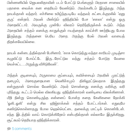
பின்ணனியில் ஜெயலலிதாவின் படம் போட்டு பெங்களூர் பிரதான சாலையில்
பதாகை வைக்க கன தைரியம் வேண்டும். அவர்களிடம் இருந்தது. அந்த
நாயக்தான் வந்தார். எச்சிலை உமிழ்ந்தபடியே வந்தவர் கட்டைக்குரலில் ‘ஏனு
குரு’ என்றார். அவன் மீண்டும் ஹிந்தியில் பேச ‘ஸாலா’ என்று ஒரு
அறைவிட்டார். அவருக்கு முன்பே விவரம் தெரிந்திருக்கக் கூடும். அந்த
அறையின் சத்தம் எனக்கு காதுக்குள் ஈயத்தைக் காய்ச்சி ஊற்றியது போல
இருந்தது. அத்தனை பெரிய அறை. அதற்கு மேல் அவன் வாயைத்
திறக்கவேயில்லை.
நாயக் கன்னடத்தில்தான் பேசினார். ‘காசு கொடுத்து வந்தா காரியம் முடிஞ்சா
கழுவிட்டு போய்ட்டே இரு...ரோட்டுல வந்து சத்தம் போடுற வேலை
வெச்சுட்ட....அறுத்து வீசிடுவேன்’.
அந்தக் குடிசையும், அருகாமை குப்பையும், கவிச்சையும் அவரின் முரட்டுத்
தனமும், அரைகுறையான வெளிச்சமும் திகிலூட்டுவதாக இருந்தது
என்றுதான் சொல்ல வேண்டும். அவர் சொன்னது எனக்கு வரிக்கு வரி
புரிந்தது. கூட்டம் மெல்ல விலகியது. ஹிந்திக்காரன் வண்டியை விலக்கினான்.
மீறி நின்று கொண்டிருந்த என்னைப் போன்ற கதை கேளிகளை நோக்கி
‘ஓகி..ஓகி’ என்று சில ஹிஜ்ராக்கள் சத்தம் போட்டார்கள். எதுவுமே
கண்டுகொள்ளாதது போல ஹெல்மெட்டை தலைக்கு மாட்டிக் கொண்டேன்.
எந்த இடத்தில் வாய் கொடுக்கிறோம் என்பதில்தான் எல்லாமே இருக்கிறது.
சூட்சுமம் தெரியாத ஹிந்திக்காரன்.
5 comments