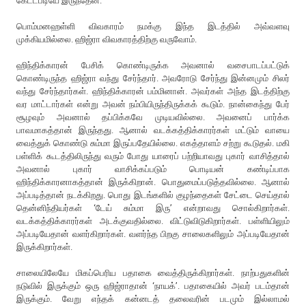
கேட்டபடியே இருந்தேன்.
பொம்மனஹள்ளி விவகாரம் நமக்கு இந்த இடத்தில் அவ்வளவு
முக்கியமில்லை. ஹிஜ்ரா விவகாரத்திற்கு வருவோம்.
ஹிந்திக்காரன் பேசிக் கொண்டிருக்க அவனால் வசைபாடப்பட்டுக்
கொண்டிருந்த ஹிஜ்ரா வந்து சேர்ந்தார். அவரோடு சேர்ந்து இன்னமும் சிலர்
வந்து சேர்ந்தார்கள். ஹிந்திக்காரன் பம்மினான். அவர்கள் அந்த இடத்திற்கு
வர மாட்டார்கள் என்று அவன் நம்பியிருந்திருக்கக் கூடும். நான்கைந்து பேர்
சூழவும் அவனால் தப்பிக்கவே முடியவில்லை. அவனைப் பார்க்க
பாவமாகத்தான் இருந்தது. ஆனால் வடக்கத்திக்காரர்கள் மட்டும் வாயை
வைத்துக் கொண்டு சும்மா இருப்பதேயில்லை. எகத்தாளம் சற்று கூடுதல். மகி
பள்ளிக் கூடத்திலிருந்து வரும் போது யாரைப் பற்றியாவது புகார் வாசித்தால்
அவனால் புகார் வாசிக்கப்படும் பொடியன் கண்டிப்பாக
ஹிந்திக்காரனாகத்தான் இருக்கிறான். பொதுமைப்படுத்தவில்லை. ஆனால்
அப்படித்தான் நடக்கிறது. பொது இடங்களில் குழந்தைகள் சேட்டை செய்தால்
தென்னிந்தியர்கள் ‘டேய் சும்மா இரு’ என்றாவது சொல்கிறார்கள்.
வடக்கத்திக்காரர்கள் அடக்குவதில்லை. விட்டுவிடுகிறார்கள். பள்ளியிலும்
அப்படியேதான் வளர்கிறார்கள். வளர்ந்த பிறகு சாலைகளிலும் அப்படியேதான்
இருக்கிறார்கள்.
சாலையிலேயே மிகப்பெரிய பதாகை வைத்திருக்கிறார்கள். நாற்பதுகளின்
நடுவில் இருக்கும் ஒரு ஹிஜ்ராதான் ‘நாயக்’. பதாகையில் அவர் படம்தான்
இருக்கும். வேறு எந்தக் கன்னடத் தலைவரின் படமும் இல்லாமல்