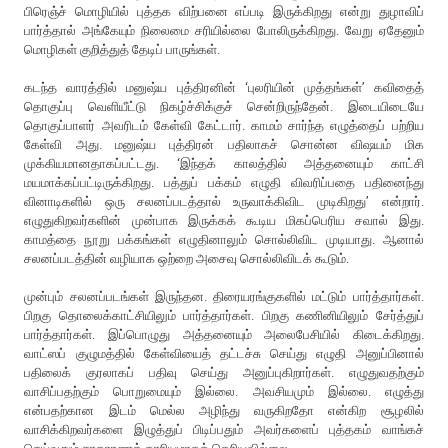
பிரெஞ்ச் மொழியில் புத்தக விற்பனை எப்படி இருக்கிறது என்று துழாவிப்
பார்த்தால் அங்கேயும் நிலைமை சரியில்லை போலிருக்கிறது. வேறு ஏதேனும்
மொழிகள் குறித்துத் தேடிப் பாருங்கள்.
கடந்த வாரத்தில் மனுஷ்ய புத்திரனின் ‘புலரியின் முத்தங்கள்’ கவிதைத்
தொகுப்பு வெளியீட்டு நிகழ்ச்சிக்குச் சென்றிருந்தேன். இடையிடையே
தொகுப்பாளர் அவரிடம் கேள்வி கேட்டார். காமம் சார்ந்த எழுத்தைப் பற்றிய
கேள்வி அது. மனுஷ்ய புத்திரன் பதிலாகச் சொன்ன விஷயம் மிக
முக்கியமானதாகப்பட்டது. ‘இந்தக் காலத்தில் அத்தனையும் காட்சி
மயமாக்கப்பட்டிருக்கிறது. பத்துப் பக்கம் எழுதி விவரிப்பதை பதினைந்து
வினாடிகளில் ஒரு சலனப்படத்தால் உருவாக்கிவிட முடிகிறது’ என்றார்.
எழுதுகிறவர்களின் முன்பாக இருக்கக் கூடிய மிகப்பெரிய சவால் இது.
காமத்தை நூறு பக்கங்கள் எழுதினாலும் சொல்லிவிட முடியாது. ஆனால்
சலனப்படத்தின் வழியாக ஒற்றை அசைவு சொல்லிவிடக் கூடும்.
முன்பும் சலனப்படங்கள் இருந்தன. திரையரங்குகளில் மட்டும் பார்த்தார்கள்.
பிறகு தொலைக்காட்சியிலும் பார்த்தார்கள். பிறகு கணினியிலும் சேர்த்துப்
பார்த்தார்கள். இப்பொழுது அத்தனையும் அலைபேசியில் கிடைக்கிறது.
வாட்ஸப் குழுமத்தில் கேள்வியைத் தட்டச்சு செய்து எழுதி அனுப்பினால்
பதிலைக் குரலாகப் பதிவு செய்து அனுப்புகிறார்கள். எழுதுவதற்கும்
வாசிப்பதற்கும் பொறுமையும் இல்லை. அவசியமும் இல்லை. எழுத்து
என்பதற்கான இடம் மெல்ல அழிந்து வருகிறதோ என்கிற சூழலில்
வாசிக்கிறவர்களை இழுத்துப் பிடிப்பதும் அவர்களைப் புத்தகம் வாங்கச்