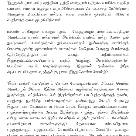
‘இதுதான் தரம்’ என்ற முத்திரை குத்தி வைத்தால் புதிதாக வாசிக்க வருகிற
வாசகன் தரமான எழுத்து என்று அடுத்தவர்கள் சொல்வதைத் தேடுகிறான்.
அவனுக்கு புரியவில்லை என்றால் தலை தெறிக்க ஓடுகிறான். அதோடு
எழுத்தைத் தலை முழுகிவிடுவான்.
ரமணிச் சந்திரனும், பாலகுமாரனும், ராஜேஷ்குமாரும் எல்லாக்காலத்திலும்
அவசியமானவர்கள். என்னதான் இலக்கியம், புனிதம் என்று பேசினாலும்
இவர்களைப் போன்றவர்கள் இல்லையென்றால் இன்றைக்கு வாசித்துக்
கொண்டிருக்கிற முக்கால்வாசி வாசகர்கள் வேறொரு பொழுது போக்கைத்
தேர்ந்தெடுத்திருப்பார்கள். சுஜாதா மாதிரியானவர்கள்
இழுத்துவிடவில்லையென்றால் பாதிப் பேருக்கு இலக்கியவாதிகளின்
பெயர்கள் கூடத் தெரிந்திருக்காது. இதுதான் நிதர்சனம். இந்த
அடிப்படையில்தான் எழுத்துச் சூழலை புரிந்து கொள்ள வேண்டும்.
‘இவர் உசத்தி’ என்றெல்லாம் சொல்ல வேண்டியதில்லை. அப்படிச் சொல்ல
அவசியமும் இல்லை. இங்கே அத்தனை எழுத்தாளர்களுக்குமான தேவை
இருக்கிறது. எட்டுக்கோடி பேர் இருக்கிறார்கள். பாடப்புத்தகத்தைத் தாண்டி
எழுத்தை நுகர்ந்தே பார்க்காதவர்கள் நான்கைந்து கோடிப் பேராவது
இருப்பார்கள். அவர்களை வாசிக்கச் செய்ய இன்னும் பல்லாயிரக்கணக்கான
எழுத்தாளர்களுக்கான தேவை இருக்கிறது. எழுத்து, குப்பை, இலக்கியம்
என்று வகை வகையாக நிரம்ப வேண்டும். எழுதிக் குவிக்கப்பட வேண்டும்.
எல்லாவிதமான வாசகர்களுக்கும் தேவையான எல்லாவிதமான
எழுத்துக்களும் எழுதப்பட்டுக் கொண்டேயிருக்கப்பட வேண்டும். தமக்குப்
பிடித்த எழுத்தை வாசகன் பிடித்துக் கொள்வான். அது சலிப்படையும் போது