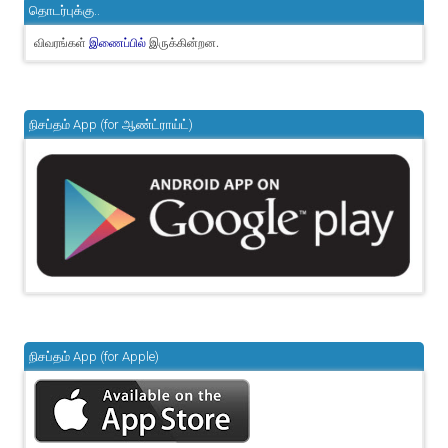
தொடர்புக்கு..
விவரங்கள்
இருக்கின்றன.
இணைப்பில்
நிசப்தம் App (for ஆண்ட்ராய்ட்)
நிசப்தம் App (for Apple)