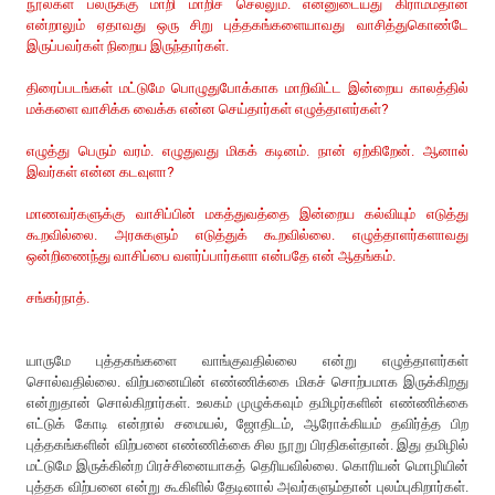
நூல்கள் பலருக்கு மாறி மாறிச் செல்லும். என்னுடையது கிராமம்தான்
என்றாலும் ஏதாவது ஒரு சிறு புத்தகங்களையாவது வாசித்துகொண்டே
இருப்பவர்கள் நிறைய இருந்தார்கள்.
திரைப்படங்கள் மட்டுமே பொழுதுபோக்காக மாறிவிட்ட இன்றைய காலத்தில்
மக்களை வாசிக்க வைக்க என்ன செய்தார்கள் எழுத்தாளர்கள்?
எழுத்து பெரும் வரம். எழுதுவது மிகக் கடினம். நான் ஏற்கிறேன். ஆனால்
இவர்கள் என்ன கடவுளா?
மாணவர்களுக்கு வாசிப்பின் மகத்துவத்தை இன்றைய கல்வியும் எடுத்து
கூறவில்லை. அரசுகளும் எடுத்துக் கூறவில்லை. எழுத்தாளர்களாவது
ஒன்றிணைந்து வாசிப்பை வளர்ப்பார்களா என்பதே என் ஆதங்கம்.
சங்கர்நாத்.
யாருமே புத்தகங்களை வாங்குவதில்லை என்று எழுத்தாளர்கள்
சொல்வதில்லை. விற்பனையின் எண்ணிக்கை மிகச் சொற்பமாக இருக்கிறது
என்றுதான் சொல்கிறார்கள். உலகம் முழுக்கவும் தமிழர்களின் எண்ணிக்கை
எட்டுக் கோடி என்றால் சமையல், ஜோதிடம், ஆரோக்கியம் தவிர்த்த பிற
புத்தகங்களின் விற்பனை எண்ணிக்கை சில நூறு பிரதிகள்தான். இது தமிழில்
மட்டுமே இருக்கின்ற பிரச்சினையாகத் தெரியவில்லை. கொரியன் மொழியின்
புத்தக விற்பனை என்று கூகிளில் தேடினால் அவர்களும்தான் புலம்புகிறார்கள்.