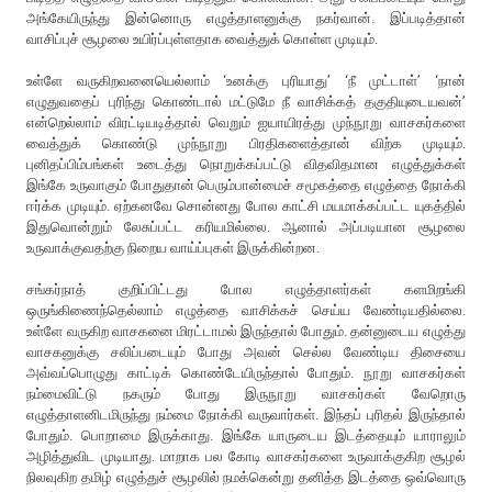
அங்கேயிருந்து இன்னொரு எழுத்தாளனுக்கு நகர்வான். இப்படித்தான்
வாசிப்புச் சூழலை உயிர்ப்புள்ளதாக வைத்துக் கொள்ள முடியும்.
உள்ளே வருகிறவனையெல்லாம் ‘உனக்கு புரியாது’ ‘நீ முட்டாள்’ ‘நான்
எழுதுவதைப் புரிந்து கொண்டால் மட்டுமே நீ வாசிக்கத் தகுதியுடையவன்’
என்றெல்லாம் விரட்டியடித்தால் வெறும் ஐயாயிரத்து முந்நூறு வாசகர்களை
வைத்துக் கொண்டு முந்நூறு பிரதிகளைத்தான் விற்க முடியும்.
புனிதப்பிம்பங்கள் உடைத்து நொறுக்கப்பட்டு விதவிதமான எழுத்துக்கள்
இங்கே உருவாகும் போதுதான் பெரும்பான்மைச் சமூகத்தை எழுத்தை நோக்கி
ஈர்க்க முடியும். ஏற்கனவே சொன்னது போல காட்சி மயமாக்கப்பட்ட யுகத்தில்
இதுவொன்றும் லேசுப்பட்ட கரியமில்லை. ஆனால் அப்படியான சூழலை
உருவாக்குவதற்கு நிறைய வாய்ப்புகள் இருக்கின்றன.
சங்கர்நாத் குறிப்பிட்டது போல எழுத்தாளர்கள் களமிறங்கி
ஒருங்கிணைந்தெல்லாம் எழுத்தை வாசிக்கச் செய்ய வேண்டியதில்லை.
உள்ளே வருகிற வாசகனை மிரட்டாமல் இருந்தால் போதும். தன்னுடைய எழுத்து
வாசகனுக்கு சலிப்படையும் போது அவன் செல்ல வேண்டிய திசையை
அவ்வப்பொழுது காட்டிக் கொண்டேயிருந்தால் போதும். நூறு வாசகர்கள்
நம்மைவிட்டு நகரும் போது இருநூறு வாசகர்கள் வேறொரு
எழுத்தாளனிடமிருந்து நம்மை நோக்கி வருவார்கள். இந்தப் புரிதல் இருந்தால்
போதும். பொறாமை இருக்காது. இங்கே யாருடைய இடத்தையும் யாராலும்
அழித்துவிட முடியாது. மாறாக பல கோடி வாசகர்களை உருவாக்குகிற சூழல்
நிலவுகிற தமிழ் எழுத்துச் சூழலில் நமக்கென்று தனித்த இடத்தை ஒவ்வொரு