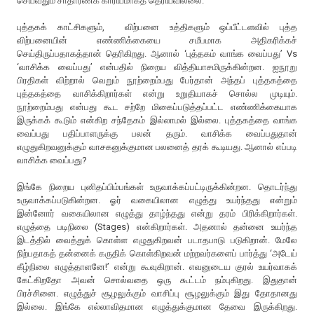
செய்வதும் சாதாரணக் காரியமாகத் தெரியவில்லை.
புத்தகக் காட்சிகளும், விற்பனை உத்திகளும் ஒப்பீட்டளவில் புத்த
விற்பனையின் எண்ணிக்கையை சமீபமாக அதிகரிக்கச்
செய்திருப்பதாகத்தான் தெரிகிறது. ஆனால் ‘புத்தகம் வாங்க வைப்பது’ Vs
‘வாசிக்க வைப்பது’ என்பதில் நிறைய வித்தியாசமிருக்கின்றன. ஐநூறு
பிரதிகள் விற்றால் வெறும் நூற்றைம்பது பேர்தான் அந்தப் புத்தகத்தை
புத்தகத்தை வாசிக்கிறார்கள் என்று உறுதியாகச் சொல்ல முடியும்.
நூற்றைம்பது என்பது கூட சற்றே மிகைப்படுத்தப்பட்ட எண்ணிக்கையாக
இருக்கக் கூடும் என்கிற சந்தேகம் இல்லாமல் இல்லை. புத்தகத்தை வாங்க
வைப்பது பதிப்பாளருக்கு பலன் தரும். வாசிக்க வைப்பதுதான்
எழுதுகிறவனுக்கும் வாசகனுக்குமான பலனைத் தரக் கூடியது. ஆனால் எப்படி
வாசிக்க வைப்பது?
இங்கே நிறைய புனிதப்பிம்பங்கள் உருவாக்கப்பட்டிருக்கின்றன. தொடர்ந்து
உருவாக்கப்படுகின்றன. ஓர் வகையிலான எழுத்து உயர்ந்தது என்றும்
இன்னோர் வகையிலான எழுத்து தாழ்ந்தது என்று தரம் பிரிக்கிறார்கள்.
எழுத்தை படிநிலை (Stages) என்கிறார்கள். அதனால் தன்னை உயர்ந்த
இடத்தில் வைத்துக் கொள்ள எழுதுகிறவன் படாதபாடு படுகிறான். மேலே
நிற்பதாகத் தன்னைக் கருதிக் கொள்கிறவன் மற்றவர்களைப் பார்த்து ‘அடேய்
கீழ்நிலை எழுத்தாளனே!’ என்று கூவுகிறான். எவனுடைய குரல் உயர்வாகக்
கேட்கிறதோ அவன் சொல்வதை ஒரு கூட்டம் நம்புகிறது. இதுதான்
பிரச்சினை. எழுத்துச் சூழலுக்கும் வாசிப்பு சூழலுக்கும் இது தோதானது
இல்லை. இங்கே எல்லாவிதமான எழுத்துக்குமான தேவை இருக்கிறது.