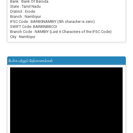
Bank : Bank Of Baroda
State : Tamil Nadu
District : Erode
Branch : Nambiyur
IFSC Code : BARB0NAMBIY (5th character is zero)
SWIFT Code: BARBINBBCOI
Branch Code : NAMBIY (Last 6 Characters of the IFSC Code)
City : Nambiyur
பேச்சு மற்றும் நேர்காணல்கள்