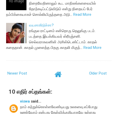
நிறைவேறினாலும் கூட மாநிலங்களவையில்
தோற்கடிப்பட்டுவிடும் என்று நிறையப் பேர்
நம்பிக்கையாகச் சொல்லியிருந்ததை அடு…
Read More
வயசாகிடுச்சா?
ரங்குல ராட்டினம் என்றொரு தெலுங்கு படம்.
படத்தை இயக்கியவர் ஸ்ரீரஞ்சனி.
செல்வராகவனின் அசிஸ்டெண்ட்டாம். காதல்
கதைதான். காதல் முளைத்த பிறகு காதலி மிகுந்…
Read More
Newer Post
Older Post
10 எதிர் சப்தங்கள்:
viswa
said...
நாம் கற்றுக்கொள்ளவேண்டியது உலகளவு.எப்போது
உணர்வோம் என்பது கேள்விக்குறியாகவே உள்ளது