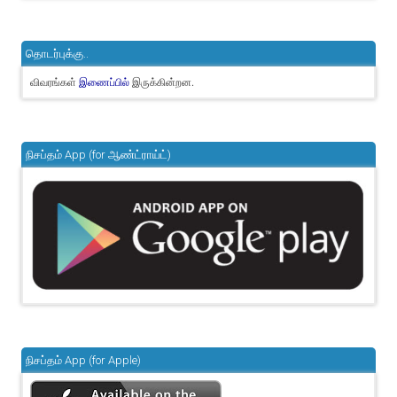
தொடர்புக்கு..
விவரங்கள்
இருக்கின்றன.
இணைப்பில்
நிசப்தம் App (for ஆண்ட்ராய்ட்)
நிசப்தம் App (for Apple)