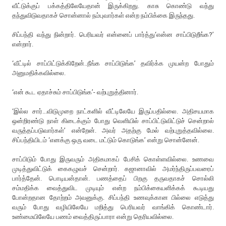
வீட்டுக்குப் பக்கத்திலேயேதான் இருக்கிறது. காசு கொண்டு வந்து
தந்துவிடுவதாகச் சொன்னால் நம்புவார்கள் என்ற நம்பிக்கை இருந்தது.
சிப்பந்தி வந்து நின்றார். பெரியவர் என்னைப் பார்த்து‘என்ன சாப்பிடுறீங்க?’
என்றார்.
‘வீட்டில் சாப்பிட்டுக்கிறேன்..நீங்க சாப்பிடுங்க’ தவிர்க்க முயன்ற போதும்
அனுமதிக்கவில்லை.
‘என் கூட ஏதாச்சும் சாப்பிடுங்க’- வற்புறுத்தினார்.
‘இல்ல சார்...விடுமுறை நாட்களில் வீட்டிலேயே இருப்பதில்லை. அதிசயமாக
ஒன்றிரண்டு நாள் கிடைக்கும் போது வெளியில் சாப்பிட்டுவிட்டுச் சென்றால்
வருத்தப்படுவார்கள்’ என்றேன். அவர் அதற்கு மேல் வற்புறுத்தவில்லை.
சிப்பந்தியிடம் ‘எனக்கு ஒரு வடை மட்டும் கொடுங்க’ என்று சொன்னேன்.
சாப்பிடும் போது இருவரும் அதிகமாகப் பேசிக் கொள்ளவில்லை. உணவை
முடித்துவிட்டுக் கைகழுவச் சென்றார். கஜானாவில் அமர்ந்திருப்பவரைப்
பார்த்தேன். பொடியன்தான். பணத்தைப் பிறகு தருவதாகச் சொல்லி
சம்மதிக்க வைத்துவிட முடியும் என்ற நம்பிக்கையளிக்கக் கூடியது
போன்றதான தோற்றம் அவனுக்கு. சிப்பந்தி உணவுக்கான பில்லை எடுத்து
வரும் போது வழியிலேயே மறித்து பெரியவர் வாங்கிக் கொண்டார்.
உண்மையிலேயே பணம் வைத்திருப்பாரா என்று தெரியவில்லை.