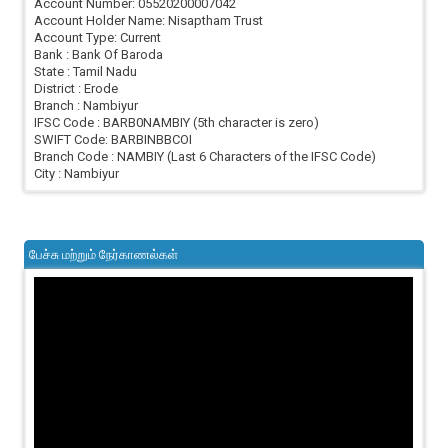
Account Number: 05520200007042
Account Holder Name: Nisaptham Trust
Account Type: Current
Bank : Bank Of Baroda
State : Tamil Nadu
District : Erode
Branch : Nambiyur
IFSC Code : BARB0NAMBIY (5th character is zero)
SWIFT Code: BARBINBBCOI
Branch Code : NAMBIY (Last 6 Characters of the IFSC Code)
City : Nambiyur
பேச்சு மற்றும் நேர்காணல்கள்