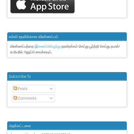
கல்வி உதவிக்கான விண்ணப்பம்
விண்ணப்பத்தை
தரவிறக்கம் செய்து பூர்த்தி செய்து தபால்/
இணைப்பிலிருந்து
கூரியரில் அனுப்பி வைக்கவும்.
Subscribe To
Posts
Comments
அறக்கட்டளை