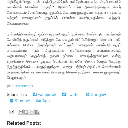
அறிவிருக்கிறது, நான் படித்திருக்கிறேன் என்றெல்லாம் எந்த அடிப்படையில்
சொல்லிக் கொள்ள முடியும்? அவரைப் பற்றி நினைத்ததையும் அவர்
பேசியதையும் போட்டு மனது குதப்பிக் கொண்டிருந்தது. ஏன் வந்தார் எதற்காக
வந்தார் என்றெல்லாம் குழப்பிக் கொள்ள வேண்டியதில்லை. வந்தார்.
அவ்வளவுதான்.
நாம் எதிர்கொள்ளும் ஒவ்வொரு மனிதனும் நமக்கான மிகப்பெரிய பாடத்தைச்
சொல்லித் தருகிறான். எடுத்துக் கொள்வதும் விட்டுவிடுவதும் அவரவர் பாடு.
எவ்வளவு பெரிய புத்தகத்தைக் காட்டிலும் மனிதர்கள் சொல்லித் தரும்
பாடங்கள்தான் நம் ஆழ்மனதின் கசடுகளையும் வன்மங்களையும்
அறியாமையும் ஒதுக்கித் தள்ளி நம்மைப் பண்படுத்துகின்றன என்று
உறுதியாகச் சொல்ல முடியும். பெரியவர் கிளம்பிச் சென்ற பிறகும் பேருந்து
நிறுத்தத்திலேயே அமர்ந்திருந்தேன். எதைப் பற்றியும் அலட்டிக் கொள்ளாமல்
பெருநகரத்தின் வாகனங்கள் விரைந்து கொண்டிருந்தன. சாலை முழுக்கவும்
பெரும் புழுதி.
10 comments
Share This:
Facebook
Twitter
Google+
Stumble
Digg
Related Posts: