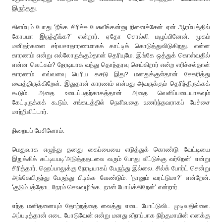
இருந்தது.
கிளம்பும் போது ‘நீங்க சிரிச்சு பேசுவீங்கன்னு நினைச்சேன்..ஏன் ஆரம்பத்தில்
கோபமா இருந்தீங்க?’ என்றார். ஏதோ சொல்லி மழுப்பினேன். முகம்
மனிதர்களை சர்வசாதாரணமாகக் காட்டிக் கொடுத்துவிடுகிறது. என்ன
காரணம் என்று எல்லோருக்கும்தான் தெரியுமே. இங்கே ஒத்துக் கொள்வதில்
என்ன வெட்கம்? நேரடியாக வந்து தொந்தரவு செய்கிறார் என்ற எரிச்சல்தான்
காரணம். எவ்வளவு பெரிய கசடு இது? மனதுக்குள்தான் சேகரித்து
வைத்திருக்கிறேன். இதுதான் காரணம் என்பது அவருக்கும் தெரிந்திருக்கக்
கூடும். அதை உடைப்பதற்காகத்தான் அதை வெளிப்படையாகவும்
கேட்டிருக்கக் கூடும். சங்கடத்தில் நெளிவதை உணர்ந்தவராகப் பேச்சை
மாற்றிவிட்டார்.
நிறையப் பேசினோம்.
மெதுவாக எழுந்து தனது கைப்பையை எடுத்துக் கொண்டு வேட்டியை
இறுக்கிக் கட்டியபடி‘அடுத்ததடவை வரும் போது வீட்டுக்கு வர்றேன்’ என்று
சிரித்தார். ஹெப்பாலுக்கு நேரடியாகப் பேருந்து இல்லை. சில்க் போர்ட் சென்று
அங்கேயிருந்து பேருந்து பிடிக்க வேண்டும். ‘நானும் வரட்டுமா?’ என்றேன்.
‘குடும்பத்தோட நேரம் செலவழிங்க...நான் போய்க்கிறேன்’ என்றார்.
எந்த மனிதனையும் தோற்றத்தை வைத்து எடை போட்டுவிட முடிவதில்லை.
அப்படித்தான் எடை போடுவேன் என்று மனது வீறாப்பாக நிற்குமாயின் எனக்கு