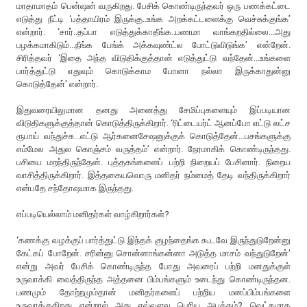
மாதாமாதம் பென்ஷன் வருகிறது. பேசிக் கொண்டிருந்தவர் ஒரு பணக்கட்டை
எடுத்து நீட்டி ‘பத்தாயிரம் இருக்கு..உங்க அறக்கட்டளைக்கு வெச்சுக்குங்க’
என்றார். ‘சார்..தப்பா எடுத்துக்காதீங்க..பணமா வாங்கறதில்லை...அது
பழக்கமாகிடும்...நீங்க பேங்க் அக்கவுண்ட்ல போட்டுவிடுங்க’ என்றேன்.
சிரித்தவர் ‘இதை அந்த விடுதிக்குத்தான் எடுத்துட்டு வந்தேன்...உங்களை
பார்த்துட்டு எதுவும் கொடுக்காம போனா நல்லா இருக்காதுன்னு
கொடுத்தேன்’ என்றார்.
இதுவரையிலுமான தனது அனைத்து சேமிப்புகளையும் இப்படியான
விடுதிகளுக்குத்தான் கொடுத்திருக்கிறார். ‘ரிட்டையர்ட் ஆனப்போ எட்டு லட்ச
ரூபாய் வந்துச்சு...எட்டு ஆர்கனைசேஷனுக்குக் கொடுத்தேன்...பசங்களுக்கு
எம்மேல அதுல கொஞ்சம் வருத்தம்’ என்றார். நேரமாகிக் கொண்டிருந்தது.
பசியை மறந்திருந்தேன். புத்தகங்களைப் பற்றி நிறையப் பேசினார். நிறைய
வாசித்திருக்கிறார். இத்தகையவொரு மனிதர் நம்மைத் தேடி வந்திருக்கிறார்
என்பதே சந்தோஷமாக இருந்தது.
எப்படியெல்லாம் மனிதர்கள் வாழ்கிறார்கள்?
‘கணக்கு வழக்குப் பார்த்துட்டு இந்தக் குழந்தைங்க கூடவே இருந்துடுறேன்னு
கேட்கப் போறேன். சரின்னு சொன்னாங்கன்னா அடுத்த மாசம் வந்துடுறேன்’
என்று அவர் பேசிக் கொண்டிருந்த போது அவரைப் பற்றி மனதுக்குள்
உருவாக்கி வைத்திருந்த அத்தனை பிம்பங்களும் உடைந்து கொண்டிருந்தன.
பணமும் தோற்றமும்தான் மனிதர்களைப் பற்றிய மனப்பிம்பங்களை
உருவாக்குகிறது என்றால் அது எவ்வளவு பெரிய அபத்தம்? வெட்கமாக