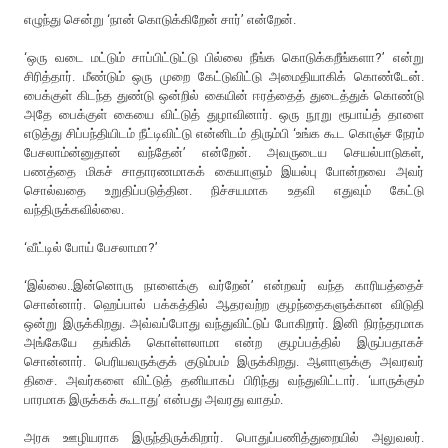
எழுந்து சென்று ‘நான் கொடுக்கிறேன் சார்’ என்றேன்.
‘ஒரு வடை மட்டும் சாப்பிட்டுட்டு பில்லை நீங்க கொடுக்கறீங்களா?’ என்று
சிரித்தார். மீண்டும் ஒரு முறை கேட்டுவிட்டு அமைதியாகிக் கொண்டேன்.
பைக்குள் கிடந்த துண்டு ஒன்றில் கையின் ஈரத்தைத் துடைத்துக் கொண்டு
அதே பைக்குள் கையை விட்டுத் துழாவினார். ஒரு நூறு ரூபாய்த் தாளை
எடுத்து சிப்பந்தியிடம் நீட்டிவிட்டு என்னிடம் திரும்பி ‘உங்க கூட கொஞ்ச நேரம்
பேசலாம்ன்னுதான் வந்தேன்’ என்றேன். அவருடைய செயல்பாடுகள்,
பணத்தை மிகச் சாதாரணமாகக் கையாளும் இயல்பு போன்றவை அவர்
சொல்வதை உறுதிப்படுத்தின. நிச்சயமாக உதவி எதுவும் கேட்டு
வந்திருக்கவில்லை.
‘வீட்டில் போய் பேசலாமா?’
‘இல்லை..இன்னொரு நாளைக்கு வர்றேன்’ என்றவர் வந்த காரியத்தைச்
சொன்னார். ஹெப்பால் பக்கத்தில் ஆதரவற்ற குழந்தைகளுக்கான விடுதி
ஒன்று இருக்கிறது. அவ்வப்போது வந்துவிட்டுப் போகிறார். இனி நிரந்தரமாக
அங்கேயே தங்கிக் கொள்ளலாமா என்ற குழப்பத்தில் இருப்பதாகச்
சொன்னார். பெரியவருக்குக் குடும்பம் இருக்கிறது. ஆளாளுக்கு அவரவர்
திசை. அவர்களை விட்டுத் தனியாகப் பிரிந்து வந்துவிட்டார். ‘யாருக்கும்
பாரமாக இருக்கக் கூடாது’ என்பது அவரது வாதம்.
அரசு ஊழியராக இருந்திருக்கிறார். பொதுப்பணித்துறையில் அலுவலர்.