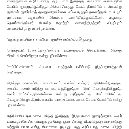
வைத்துவிடக் கூடும் என்று குழப்பமாக இருந்தது. சமீபமாக பெங்களூரில்
வெயில் குறைந்திருக்கிறது. அவ்வப்பொழுது மேகம் திரண்டும் நான்கைந்து
துளிகள் துளிர்க்கத் தவறுவதேயில்லை. எப்பொழுதும் நனைந்துவிடக் கூடும்
என்பதான கருக்கலில் அவரைக் கண்டுபிடித்துவிட்டேன். எழுபதை
நெருங்கியிருப்பார் போன்ற தோற்றம். களைத்திருந்தார். விழுப்புரம்
பக்கத்திலிருந்து வந்திருக்கிறார்.
‘எதுக்கு வந்தீங்க?’ என்றேன். குரலில் கடுகடுப்பு இருந்தது.
‘பார்த்துட்டு போலாம்ன்னு’என்றார். உண்மையைச் சொல்கிறாரா அல்லது
கிண்டல் செய்கிறாரா என்று புரியவில்லை.
‘சாப்பிட்டீங்களா?’- அவரைப் பார்த்தால் பசியோடு இருப்பதாகத்தான்
தெரிந்தது.
சிரித்துக் கொண்டே ‘சாப்பிடலாம் வாங்க’ என்றார். திக்கென்றிருந்தது.
கையில் பணம் எடுத்து வராமல் வந்திருந்தேன். அவர் அழைப்பதிலிருந்தே
அவர் சாப்பிட்டிருக்கவில்லை என்பது புரிந்துவிட்டது. கேட்டாகிவிட்டது.
அவரும் அழைக்கிறார். கையில் காசு இல்லை. என்ன செய்ய வேண்டும் என்று
புரியவில்லை.
எதிரிலேயே ஒரு உணவு விடுதி இருந்தது. இருவருமாக நுழைந்தோம். அவர்
உணவருந்திக் கொண்டிருக்கும் போது ஓடிச் சென்று வீட்டிலிருந்து காசு எடுத்து
வந்துவிடலாமா என்று யோசனை ஓடியது. அது சரிப்படாது. உணவு விடுதி