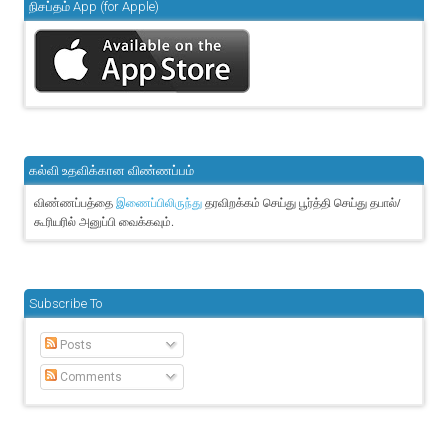
நிசப்தம் App (for Apple)
கல்வி உதவிக்கான விண்ணப்பம்
விண்ணப்பத்தை
தரவிறக்கம் செய்து பூர்த்தி செய்து தபால்/
இணைப்பிலிருந்து
கூரியரில் அனுப்பி வைக்கவும்.
Subscribe To
Posts
Comments