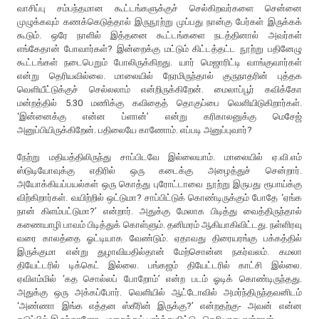
வாசிப்பு சம்பந்தமான கூட்டங்களுக்குச் செல்கிறவர்களை சென்னை
முழுக்கவும் கணக்கெடுத்தால் இருநூற்று முப்பது நான்கு பேர்கள் இருக்கக்
கூடும். ஒரே நாளில் இத்தனை கூட்டங்களை நடத்தினால் அவர்கள்
எங்கேதான் போவார்கள்? இன்றைக்கு மட்டும் கிட்டத்தட்ட நூற்று பதினேழு
கூட்டங்கள் நடைபெறும் போலிருக்கிறது. யார் மெஜாரிட்டி வாங்குவார்கள்
என்று தெரியவில்லை. மாலையில் நேரமிருந்தால் குருநாதரின் புத்தக
வெளியீட்டுக்குச் செல்லலாம் என்றிருக்கிறேன். மைலாப்பூர் கவிக்கோ
மன்றத்தில் 5.30 மணிக்கு கவிதைத் தொகுப்பை வெளியிடுகிறார்கள்.
‘இன்னைக்கு என்ன ப்ளான்’ என்று கரிகாலனுக்கு மெசேஜ்
அனுப்பியிருக்கிறேன். பதிலையே காணோம். எப்படி அனுப்புவார்?
நேற்று மதியத்திலிருந்து சாப்பிடவே இல்லையாம். மாலையில் ஏ.வி.எம்
ஸ்டுடியோவுக்கு எதிரில் ஒரு கடைக்கு அழைத்துச் சென்றார்.
அயோக்கியப்பயல்கள் ஒரு கொத்து புரோட்டாவை நூற்று இருபது ரூபாய்க்கு
விற்கிறார்கள். வயிற்றில் ஒட்டுமா? சாப்பிட்டுக் கொண்டிருக்கும் போதே ‘ஏங்க
நான் கிளம்பட்டுமா?’ என்றார். அதுக்கு மேலாக பிடித்து வைத்திருந்தால்
கணையாழி பாவம் பிடித்துக் கொள்ளும். தனிமரம் ஆகியாகிவிட்டது. நள்ளிரவு
வரை காலத்தை ஓட்டியாக வேண்டும். ஏதாவது திரையரங்கு பக்கத்தில்
இருக்குமா என்று துழாவியதில்தான் மேற்சொன்ன நகர்வலம். கமலா
தியேட்டரில் டிக்கெட் இல்லை. பங்கஜம் தியேட்டரில் காட்சி இல்லை.
ஏவிஎம்மில் ‘கத சொல்லப் போறோம்’ என்ற படம் ஓடிக் கொண்டிருந்தது.
அதுக்கு ஒரு அக்கப்போர். வெளியில் ஆட்டோவில் அமர்ந்திருந்தவனிடம்
‘அண்ணா இங்க எத்தன ஸ்கீரின் இருக்கு?’ என்றதற்கு- அவன் என்ன