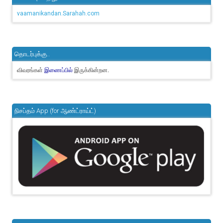
vaamanikandan.Sarahah.com
தொடர்புக்கு..
விவரங்கள்
இருக்கின்றன.
இணைப்பில்
நிசப்தம் App (for ஆண்ட்ராய்ட்)