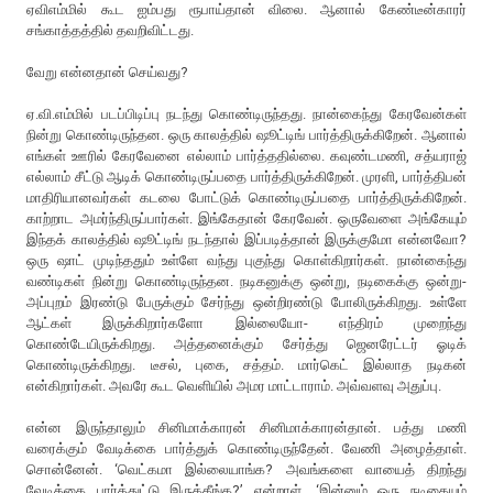
ஏவிஎம்மில் கூட ஐம்பது ரூபாய்தான் விலை. ஆனால் கேண்டீன்காரர்
சங்காத்தத்தில் தவறிவிட்டது.
வேறு என்னதான் செய்வது?
ஏ.வி.எம்மில் படப்பிடிப்பு நடந்து கொண்டிருந்தது. நான்கைந்து கேரவேன்கள்
நின்று கொண்டிருந்தன. ஒரு காலத்தில் ஷூட்டிங் பார்த்திருக்கிறேன். ஆனால்
எங்கள் ஊரில் கேரவேனை எல்லாம் பார்த்ததில்லை. கவுண்டமணி, சத்யராஜ்
எல்லாம் சீட்டு ஆடிக் கொண்டிருப்பதை பார்த்திருக்கிறேன். முரளி, பார்த்திபன்
மாதிரியானவர்கள் கடலை போட்டுக் கொண்டிருப்பதை பார்த்திருக்கிறேன்.
காற்றாட அமர்ந்திருப்பார்கள். இங்கேதான் கேரவேன். ஒருவேளை அங்கேயும்
இந்தக் காலத்தில் ஷூட்டிங் நடந்தால் இப்படித்தான் இருக்குமோ என்னவோ?
ஒரு ஷாட் முடிந்ததும் உள்ளே வந்து புகுந்து கொள்கிறார்கள். நான்கைந்து
வண்டிகள் நின்று கொண்டிருந்தன. நடிகனுக்கு ஒன்று, நடிகைக்கு ஒன்று-
அப்புறம் இரண்டு பேருக்கும் சேர்ந்து ஒன்றிரண்டு போலிருக்கிறது. உள்ளே
ஆட்கள் இருக்கிறார்களோ இல்லையோ- எந்திரம் முறைந்து
கொண்டேயிருக்கிறது. அத்தனைக்கும் சேர்த்து ஜெனரேட்டர் ஓடிக்
கொண்டிருக்கிறது. டீசல், புகை, சத்தம். மார்கெட் இல்லாத நடிகன்
என்கிறார்கள். அவரே கூட வெளியில் அமர மாட்டாராம். அவ்வளவு அதுப்பு.
என்ன இருந்தாலும் சினிமாக்காரன் சினிமாக்காரன்தான். பத்து மணி
வரைக்கும் வேடிக்கை பார்த்துக் கொண்டிருந்தேன். வேணி அழைத்தாள்.
சொன்னேன். ‘வெட்கமா இல்லையாங்க? அவங்களை வாயைத் திறந்து
வேடிக்கை பார்த்துட்டு இருக்கீங்க?’ என்றாள். ‘இன்னும் ஒரு நடிகையும்