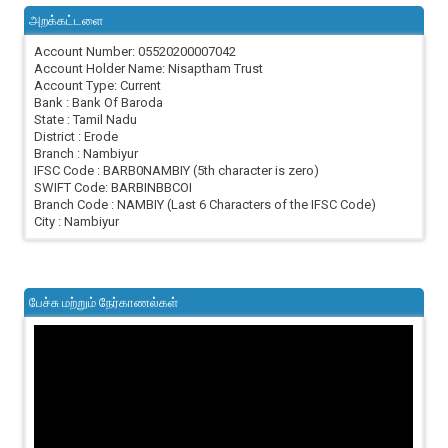
அறக்கட்டளை
Account Number: 05520200007042
Account Holder Name: Nisaptham Trust
Account Type: Current
Bank : Bank Of Baroda
State : Tamil Nadu
District : Erode
Branch : Nambiyur
IFSC Code : BARB0NAMBIY (5th character is zero)
SWIFT Code: BARBINBBCOI
Branch Code : NAMBIY (Last 6 Characters of the IFSC Code)
City : Nambiyur
பேச்சு மற்றும் நேர்காணல்கள்