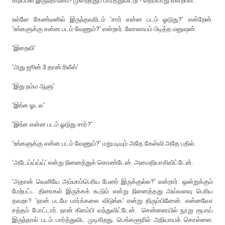
கடுப்பில் இருந்தானோ- முறைத்துப் பார்த்துவிட்டு - தெரியாது என்றான்.
உள்ளே கேண்டீனில் இருந்தவரிடம் ‘சார் என்ன படம் ஓடுது?’ என்றேன்.
‘உங்களுக்கு என்ன படம் வேணும்?’ என்றார். லோலாயம் பிடித்த மனுஷன்.
‘இறைவி’
‘அது ஜூன் 3 தான் ரிலீஸ்’
‘இது நம்ம ஆளு’
‘இங்க ஓடல’
‘இங்க என்ன படம் ஓடுது சார்?’
‘உங்களுக்கு என்ன படம் வேணும்?’ மறுபடியும் அதே கேள்வி அதே பதில்.
‘அடேய்ய்ய்ய்’ என்று நினைத்துக் கொண்டேன். அமைதியாகிவிட்டேன்.
‘அதான் வெளியே அம்மாம்பெரிய பேனர் இருக்குல்ல?’ என்றார். ஒன்றுக்கும்
மேற்பட்ட திரைகள் இருக்கக் கூடும் என்று நினைத்தது அவ்வளவு பெரிய
தவறா? ‘நான் படமே பார்க்கலை விடுங்க’ என்று திரும்பினேன். என்னவோ
சத்தம் போட்டார். நான் கிளம்பி வந்துவிட்டேன். சென்னையில் நூறு ரூபாய்
இருந்தால் படம் பார்த்துவிட முடிகிறது. பெங்களூரில் அநியாயக் கொள்ளை.