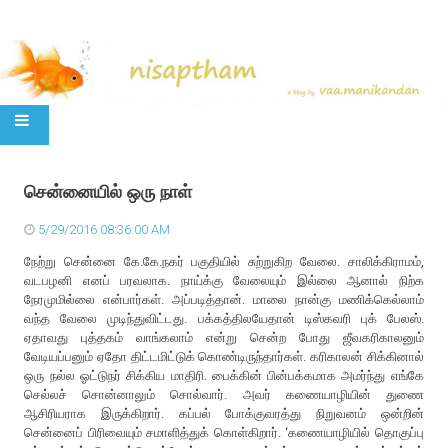
SKIP TO CONTENT
சென்னையில் ஒரு நாள்
5/29/2016 08:36:00 AM
நேற்று சென்னை கே.கே.நகர் பகுதியில் சுற்றுகிற வேலை. சாலிக்கிராமம்,
வடபழனி எனப் பரவலாக. நாய்க்கு வேலையும் இல்லை ஆனால் நிற்க
நேரமுமில்லை என்பார்கள். அப்படித்தான். மாலை நான்கு மணிக்கெல்லாம்
வந்த வேலை முடிந்துவிட்டது. பக்கத்திலயேதான் டிஸ்கவரி புக் பேலஸ்.
ஏதாவது புத்தகம் வாங்கலாம் என்று சென்ற போது ஜீவகரிகாலனும்
வேடியப்பனும் ஏதோ திட்டமிட்டுக் கொண்டிருந்தார்கள். கரிகாலன் சிக்கினால்
ஒரு நல்ல ஓட்டுநர் சிக்கிய மாதிரி. பைக்கின் பின்பக்கமாக அமர்ந்து எங்கே
செல்லச் சொன்னாலும் சொல்வார். அவர் கணையாழியின் துணை
ஆசிரியராக இருக்கிறார். கப்பல் போக்குவரத்து நிறுவனம் ஒன்றின்
சென்னைப் பிரிவையும் சமாளித்துக் கொள்கிறார். ‘கணையாழியில் தொகுப்பு