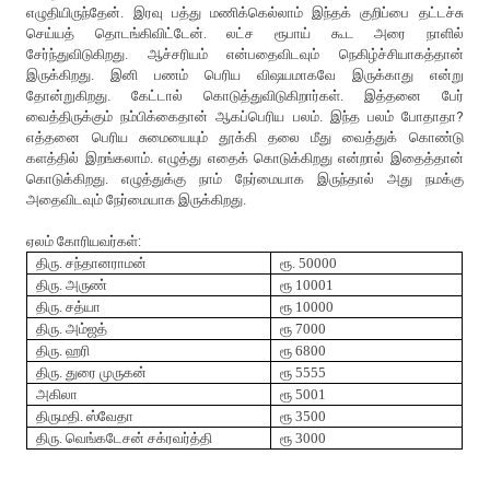
எழுதியிருந்தேன். இரவு பத்து மணிக்கெல்லாம் இந்தக் குறிப்பை தட்டச்சு
செய்யத் தொடங்கிவிட்டேன். லட்ச ரூபாய் கூட அரை நாளில்
சேர்ந்துவிடுகிறது. ஆச்சரியம் என்பதைவிடவும் நெகிழ்ச்சியாகத்தான்
இருக்கிறது. இனி பணம் பெரிய விஷயமாகவே இருக்காது என்று
தோன்றுகிறது. கேட்டால் கொடுத்துவிடுகிறார்கள். இத்தனை பேர்
வைத்திருக்கும் நம்பிக்கைதான் ஆகப்பெரிய பலம். இந்த பலம் போதாதா?
எத்தனை பெரிய சுமையையும் தூக்கி தலை மீது வைத்துக் கொண்டு
களத்தில் இறங்கலாம். எழுத்து எதைக் கொடுக்கிறது என்றால் இதைத்தான்
கொடுக்கிறது. எழுத்துக்கு நாம் நேர்மையாக இருந்தால் அது நமக்கு
அதைவிடவும் நேர்மையாக இருக்கிறது.
ஏலம் கோரியவர்கள்:
திரு. சந்தானராமன்
ரூ. 50000
திரு. அருண்
ரூ 10001
திரு. சத்யா
ரூ 10000
திரு. அம்ஜத்
ரூ 7000
திரு. ஹரி
ரூ 6800
திரு. துரை முருகன்
ரூ 5555
அகிலா
ரூ 5001
திருமதி. ஸ்வேதா
ரூ 3500
திரு. வெங்கடேசன் சக்ரவர்த்தி
ரூ 3000