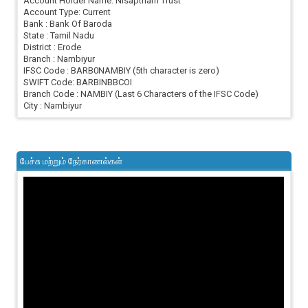
Account Holder Name: Nisaptham Trust
Account Type: Current
Bank : Bank Of Baroda
State : Tamil Nadu
District : Erode
Branch : Nambiyur
IFSC Code : BARB0NAMBIY (5th character is zero)
SWIFT Code: BARBINBBCOI
Branch Code : NAMBIY (Last 6 Characters of the IFSC Code)
City : Nambiyur
பேச்சு மற்றும் நேர்காணல்கள்