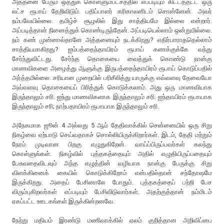
அத்தனை பேரும் ஒத்துக் கொள்ளும்பட்சத்தில் எப்படியும் கிட்டத்தட்ட ஒரு
லட்ச ரூபாய் தேறிவிடும். பதிப்பாளர் கரிகாலனிடம் சொன்னேன். அவர்
நம்பவேயில்லை. தமிழ்ச் சூழலில் இது சாத்தியமே இல்லை என்றார்.
அப்படித்தான் நினைத்துக் கொண்டிருந்தேன். அப்படியெல்லாம் ஒன்றுமில்லை.
நம் கண் முன்னால்தானே அத்தனையும் நடக்கிறது? எதிர்பாராததெல்லாம்
சாத்தியமாகிறது? ஐம்பத்தைந்தாயிரம் ரூபாய் கணக்குக்கே வந்து
சேர்ந்துவிட்டது. சேர்ந்த தொகையை வைத்துக் கொண்டு நான்கு
மாணவிகளை அழைத்து ஆளுக்கு இருபத்தைந்தாயிரம் ரூபாய் கொடுப்பதில்
அர்த்தமில்லை. சரியான முறையில் பரிசீலித்து யாருக்கு எவ்வளவு தேவையோ
அவ்வளவு தொகையைப் பிரித்துக் கொடுக்கலாம். அது ஒரு மாணவியாக
இருந்தாலும் சரி. ஐந்து மாணவிகளாக இருந்தாலும் சரி. ஐந்தாயிரம் ரூபாயாக
இருந்தாலும் சரி; நாற்பதாயிரம் ரூபாயாக இருந்தாலும் சரி.
அநேகமாக ஜூன் 4 அல்லது 5 ஆம் தேதிவாக்கில் சென்னையில் ஒரு சிறு
நிகழ்வை ஏற்பாடு செய்வதாகச் சொல்லியிருக்கிறார்கள். இடம், தேதி மற்றும்
நேரம் முடிவான பிறகு எழுதுகிறேன். வாய்ப்பிருப்பவர்கள் கலந்து
கொள்ளுங்கள். நிகழ்வில் புத்தகத்தையும் அதில் எழுதியிருப்பதையும்
பேசுவதைவிடவும் அந்த எழுத்தின் வழியாக நான்கு பேருக்கு சிறு
விளக்கினைக் கையில் கொடுக்கிறோம் என்பதில்தான் சந்தோஷமே
இருக்கிறது. அதைப் பேசினாலே போதும். புத்தகத்தைப் பற்றி பேச
விரும்புகிறவர்கள் எப்படியும் பேசிவிடுவார்கள். அதற்குத்தான் நம்மிடம்
ஏகப்பட்ட ஊடகங்கள் இருக்கின்றனவே.
நேற்று மதியம் இரண்டு மணிவாக்கில் ஏலம் குறித்தான அறிவிப்பை