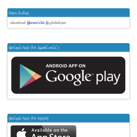
தொடர்புக்கு..
விவரங்கள்
இருக்கின்றன.
இணைப்பில்
நிசப்தம் App (for ஆண்ட்ராய்ட்)
நிசப்தம் App (for Apple)