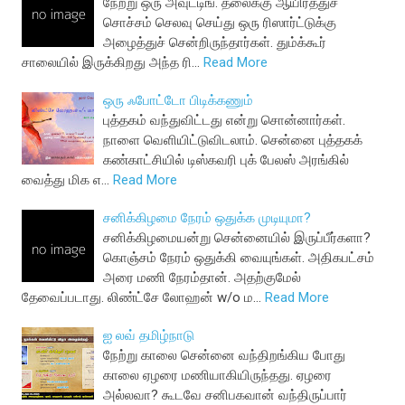
நேற்று ஒரு அவுட்டிங். தலைக்கு ஆயிரத்துச்
சொச்சம் செலவு செய்து ஒரு ரிஸார்ட்டுக்கு
அழைத்துச் சென்றிருந்தார்கள். தும்க்கூர்
சாலையில் இருக்கிறது அந்த ரி…
Read More
ஒரு ஃபோட்டோ பிடிக்கணும்
புத்தகம் வந்துவிட்டது என்று சொன்னார்கள்.
நாளை வெளியிட்டுவிடலாம். சென்னை புத்தகக்
கண்காட்சியில் டிஸ்கவரி புக் பேலஸ் அரங்கில்
வைத்து மிக எ…
Read More
சனிக்கிழமை நேரம் ஒதுக்க முடியுமா?
சனிக்கிழமையன்று சென்னையில் இருப்பீர்களா?
கொஞ்சம் நேரம் ஒதுக்கி வையுங்கள். அதிகபட்சம்
அரை மணி நேரம்தான். அதற்குமேல்
தேவைப்படாது. லிண்ட்சே லோஹன் w/o ம…
Read More
ஐ லவ் தமிழ்நாடு
நேற்று காலை சென்னை வந்திறங்கிய போது
காலை ஏழரை மணியாகியிருந்தது. ஏழரை
அல்லவா? கூடவே சனிபகவான் வந்திருப்பார்