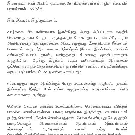
இவை தவிர சிலர் ஆயிரம் ரூபாய்க்கு கோரியிருக்கிறார்கள். ரஜினி ஸ்டைலில்
சொன்னால் - மகிழ்ச்சி.
இனி இப்படியே இருந்துவிடலாம்.
வாழ்க்கை மிக எளிமையாக இருக்கிறது. அதை அப்பட்டமாக எழுதிக்
கொண்டிருந்தால் போதும். எழுத்துக்கும் பேச்சுக்கும் பகட்டும் அரிதாரமும்
அவசியமென்று தோன்றவில்லை. அப்படி எழுதுவது இலக்கியமாக இல்லாமல்
போகலாம். அது பற்றிய கவலை கிஞ்சித்தும் இல்லை. இலக்கியம், காவியம்
என்பதையெல்லாம் தாண்டி மனிதத்தைப் பேசுவதை முக்கியமானதாக
கருதுகிறேன். அதற்கு இருக்கக் கூடிய வலிமையையும் ஆற்றலையும்
ஒவ்வொரு நாளும் அணுக்கத்திலிருந்து ரசிக்கின்ற வாய்ப்பு கிட்டியிருக்கிறது.
அது பெரும் பாக்கியம். வேறு என்ன சொல்வது?
எப்பொழுதும் எழுத ஆரம்பிக்கும் போது மடமடவென்று எழுதிவிட முடியும்.
இன்றைக்கு இதற்கு மேல் என்ன எழுதுவதன்று தெரியவில்லை. சற்றே
கனமாக உணர முடிகிறது.
பெரிதாக அலட்டிக் கொள்ள வேண்டியதில்லை. பெருமையாகவும் எடுத்துக்
கொள்ள வேண்டியதில்லை. பாதை தெளிவாக இருக்கிறது. சலனப்படாமல்
நடந்து கொண்டேயிருக்க வேண்டியதுதான். செல்ல வேண்டியது வெகு தூரம்.
பாதையெங்கும் அரவணைக்கவும் ஆதரிக்கவும் ஆர்ப்பரிக்கவும்
உற்சாகமூட்டவும் ஆயிரமாயிரம் கைகள் வந்து போய்க்
கொண்டேயிருக்கின்றன. அத்தனை கைகளுக்கும் அன்பான ஸ்பரிசங்கள்.