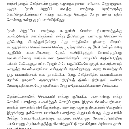
காத்திருக்கும் அடுத்தவர்களுக்கு வழங்குவதுதான் சரியான அணுகுமுறை
ஆகும். ‘நான் அனுப்பி வைத்த பணத்தை அவர்களுக்கு
கொடுத்துவிட்டீர்களா?’ என்று யாராவது கேட்கும் போது என்ன பதில்
சொல்வது என்று குழப்பமாகிவிடுகிறது.
‘நான் அனுப்பிய பணத்தை கடலூரின் வெள்ள நிவாரணத்துக்கு
பயன்படுத்திக் கொள்ளுங்கள்’ என்று இப்பொழுது யாராவது சொன்னால்
குப்பென்று வியர்த்துவிடுகிறது. அது சாத்தியமே இல்லாத விஷயம்.
கடலூருக்கான செயல்களைச் செய்து முடித்தாகிவிட்டது. இனி மீண்டும் அதே
பகுதியில் பயனாளிகளைத் தேடிக் கண்டுபிடித்துக் கொண்டிருப்பது
அவசியமில்லாத காரியம் என நினைக்கிறேன். மழையின் சீரழிவிலிருந்து
மக்கள் மேலெழுந்து வந்த பிறகும் அதே பகுதியிலேயே முழுக் கவனத்தையும்
செலுத்த வேண்டியதில்லை என்றுதான் தோன்றுகிறது. அதே போலத்தான்
ஒரு பயனாளியைக் கை தூக்கிவிட்ட பிறகு அடுத்தடுத்த பயனாளிகளை
நோக்கி நகரலாம். ஒருவருக்கே திரும்பத் திரும்ப நிதியுதவி அளிக்க
வேண்டியதில்லை. வேறு உதவிகள் ஏதேனும் தேவைப்படுமானால் செய்யலாம்.
அறக்கட்டளையின் செயல்பாடு என்பது குறிப்பிட்ட பயனாளிக்கு என்று
சொல்லி பணத்தை வசூலித்துக் கொடுப்பதாக இருக்க வேண்டியதில்லை.
வங்கிக் கணக்கில் நிதி இருக்கிறது. கணக்கு வழக்கு விவரங்கள் பொதுவில்
இருக்கிறது. நன்கொடையாளர்கள் பணத்தை அனுப்பும் போது அது வரவில்
சேர்ந்து கொண்டேயிருக்கிறது. யாருக்கு எப்பொழுது தேவைப்படுகிறதோ
அப்பொழுது அவர்கள் குறித்து விசாரித்துவிட்டு உதவுகிறோம். அவ்வளவுதான்.