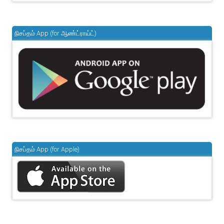
நிசப்தம் App (for ஆண்ட்ராய்ட்)
நிசப்தம் App (for Apple)