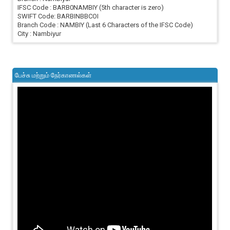
IFSC Code : BARB0NAMBIY (5th character is zero)
SWIFT Code: BARBINBBCOI
Branch Code : NAMBIY (Last 6 Characters of the IFSC Code)
City : Nambiyur
பேச்சு மற்றும் நேர்காணல்கள்