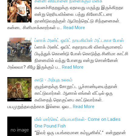
சன்னி லியோனை நினைக்கும் மனசு
கவனச்சிதறலுக்கு ஏதாவது மருந்து இருக்கிறதா
என்று தெரியவில்லை. பத்து கிலோமீட்டரை
தாண்டுவதற்குள் ஆயிரத்தெட்டு சிந்தனைகள்.
கன்னட சினிமாக்காரர்கள் ப…
Read More
ப்ளாக் அண்ட் ஒயிட் நாயகியின் அட்டகாச போஸ்
ப்ளாக் அண்ட் ஒயிட் கதாநாயகி விளக்குமாரைப்
பிடித்துக் கொண்டு போஸ் கொடுத்த சினிமா காட்சி
நினைவில் வந்து போனது என்று சொன்னேன்
அல்லவா? கீழே இருக்கும் ப…
Read More
காடு - அற்புத உலகம்
குழந்தைக்கு சோறூட்ட பூச்சாண்டியைத்தான்
காட்டுவார்கள். ஆனால் எங்கள் வீட்டில் ஒரு
கவிதைத் தொகுப்பை காட்டுவார்கள்.
பயமுறுத்தவதற்காக இல்லை. ஒவ…
Read More
மீன் மார்கெட் வியாபாரிகள்- Come on Ladies
One Pound Fish
“இவர் ஒரு பயங்கரமான கம்யூனிஸ்ட்” என்றுதான்