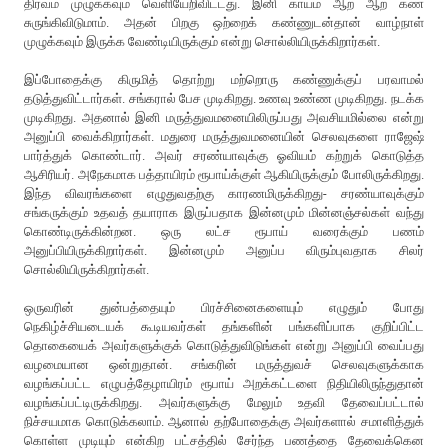
திரவம் முழுக்கவும் வெளியேறிவிட்டது. இனி காயம் ஆற ஆற கண்
சுருங்கிவிடுமாம். அதன் பிறகு ஒற்றைக் கண்ணுடன்தான் வாழ்நாள்
முழுக்கவும் இருக்க வேண்டியிருக்கும் என்று சொல்லியிருக்கிறார்கள்.
இப்போதைக்கு கிருமித் தொற்று மற்றொரு கண்ணுக்குப் பரவாமல்
தடுத்துவிட்டார்கள். சங்கரால் பேச முடிகிறது. உணவு உண்ண முடிகிறது. நடக்க
முடிகிறது. அதனால் இனி மருத்துவமனையிலிருப்பது அவசியமில்லை என்று
அனுப்பி வைக்கிறார்கள். மதுரை மருத்துவமனையின் செலவுகளை ராஜேஷ்
பார்த்துக் கொண்டார். அவர் சரண்யாவுக்கு ஓவியம் கற்றுக் கொடுத்த
ஆசிரியர். அநேகமாக பத்தாயிரம் ரூபாய்க்குள் ஆகியிருக்கும் போலிருக்கிறது.
இந்த விவரங்களை எழுதுவதற்கு காரணமிருக்கிறது- சரண்யாவுக்கும்
சங்கருக்கும் உதவத் தயாராக இருப்பதாக இன்னமும் மின்னஞ்சல்கள் வந்து
கொண்டிருக்கின்றன. ஒரு லட்ச ரூபாய் வரைக்கும் பணம்
அனுப்பியிருக்கிறார்கள். இன்னமும் அனுப்ப விரும்புவதாக சிலர்
சொல்லியிருக்கிறார்கள்.
ஒருவரின் துன்பத்தையும் பிரச்சினைகளையும் எழுதும் போது
நெகிழ்ச்சியடையக் கூடியவர்கள் தங்களின் பங்களிப்பாக குறிப்பிட்ட
தொகையைக் அவர்களுக்குக் கொடுத்துவிடுங்கள் என்று அனுப்பி வைப்பது
வழமையான ஒன்றுதான். சங்கரின் மருத்துவச் செலவுகளுக்காக
வழங்கப்பட்ட எழுபத்தேழாயிரம் ரூபாய் அறக்கட்டளை நிதியிலிருந்துதான்
வழங்கப்பட்டிருக்கிறது. அவர்களுக்கு மேலும் உதவி தேவைப்பட்டால்
நிச்சயமாக கொடுக்கலாம். ஆனால் தற்போதைக்கு அவர்களால் சமாளித்துக்
கொள்ள முடியும் என்கிற பட்சத்தில் சேர்ந்த பணத்தை தேவைக்கென