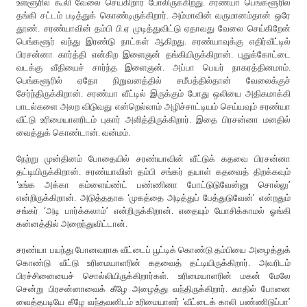
உள்ளூரில் கூலி வேலை செய்கிறார் போலிருக்கிறது. சரண்யா பெங்களூரில்
தங்கி சட்டம் படித்துக் கொண்டிருக்கிறார். அம்மாவின் வருமானம்தான் ஒரே
தூண். சரண்யாவின் தம்பி பி.ஏ முடித்துவிட்டு ஏதாவது வேலை செய்கிறேன்
பெங்களூர் வந்து இரண்டு நாட்கள் ஆகிறது. சரண்யாவுக்கு எதிர்வீட்டில்
பிரசன்னா கார்த்தி என்கிற இளைஞன் தங்கியிருக்கிறான். புதுக்கோட்டை
வடக்கு வீதியைச் சார்ந்த இளைஞன். அப்பா பெயர் நாகரத்தினமாம்.
பெங்களூரில் ஏதோ நிறுவனத்தில் சமீபத்தில்தான் வேலைக்குச்
சேர்ந்திருக்கிறான். சரண்யா வீட்டில் இருக்கும் போது ஒலியை அதிகமாக்கி
பாடல்களை அலற விடுவது என்றெல்லாம் அழிச்சாட்டியம் செய்யவும் சரண்யா
வீட்டு உரிமையாளரிடம் புகார் அளித்திருக்கிறார். இதை பிரசன்னா மனதில்
வைத்துக் கொண்டான். வன்மம்.
நேற்று முன்தினம் போதையில் சரண்யாவின் வீட்டுக் கதவை பிரசன்னா
தட்டியிருக்கிறான். சரண்யாவின் தம்பி சங்கர் தயாள் கதவைத் திறக்கவும்
‘உங்க அக்கா கம்ளைய்ண்ட் பண்ணினா போட்டுடுவேன்னு சொல்லு’
என்றிருக்கிறான். அடுத்ததாக ‘முகத்தை அடித்துப் பேத்துடுவேன்’ என்றதும்
சங்கர் ‘அடி பார்க்கலாம்’ என்றிருக்கிறான். எதையும் யோசிக்காமல் ஓங்கி
கன்னத்தில் அறைந்துவிட்டான்.
சரண்யா பயந்து போனவராக வீட்டைப் பூட்டிக் கொண்டு தம்பியை அழைத்துக்
கொண்டு வீட்டு உரிமையாளரின் கதவைத் தட்டியிருக்கிறார். அவரிடம்
பிரச்சினையைச் சொல்லியிருக்கிறார்கள். உரிமையாளரின் மகன் மேலே
சென்று பிரசன்னாவைக் கீழே அழைத்து வந்திருக்கிறார். காதில் போனை
வைத்தபடியே கீழே வந்தவனிடம் உரிமையாளர் ‘வீட்டைக் காலி பண்ணிடுப்பா’