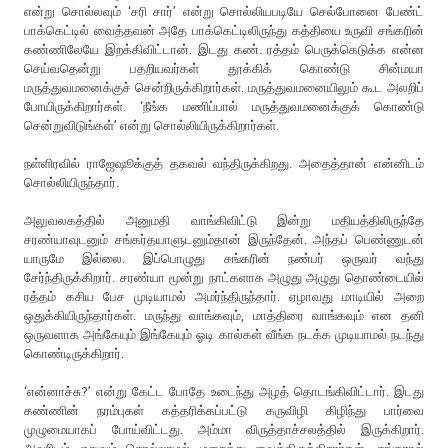
என்று சொல்லவும் ‘சரி சார்’ என்று சொல்லியபடியே செல்போனை பேண்ட்
பாக்கெட்டில் வைத்தவன் அதே பாக்கெட்டிலிருந்து கத்தியை உருவி சங்கரின்
கண்ணிலேயே இறக்கிவிட்டான். இடது கண். ரத்தம் பெருக்கெடுக்க என்ன
செய்வதென்று பதறியவர்கள் தூக்கிக் கொண்டு சின்மயா
மருத்துவமனைக்குச் சென்றிருக்கிறார்கள். மருத்துவமனையிலும் கூட அலறிப்
போயிருக்கிறார்கள். ‘நீங்க மணிப்பால் மருத்துவமனைக்குக் கொண்டு
சென்றுவிடுங்கள்’ என்று சொல்லியிருக்கிறார்கள்.
நள்ளிரவில் ராஜேஷூக்குத் தகவல் வந்திருக்கிறது. அதைத்தான் என்னிடம்
சொல்லியிருந்தார்.
அலுவலகத்தில் அனுமதி வாங்கிவிட்டு இன்று மதியத்திலிருந்தே
சரண்யாவுடனும் சங்கர்தயாளுடனும்தான் இருந்தேன். அந்தப் பெண்ணுடன்
யாருமே இல்லை. இப்பொழுது சங்கரின் நண்பர் ஒருவர் வந்து
சேர்ந்திருக்கிறார். சரண்யா மூன்று நாட்களாக அழுது அழுது தொண்டையில்
ரத்தம் கசிய பேச முடியாமல் அமர்ந்திருந்தார். ஏழாவது மாடியில் அறை
ஒதுக்கியிருந்தார்கள். மருந்து வாங்கவும், மாத்திரை வாங்கவும் என தனி
ஒருவளாக அங்கேயும் இங்கேயும் ஓடி கால்கள் வீங்க நடக்க முடியாமல் நடந்து
கொண்டிருக்கிறார்.
‘என்னாச்சு?’ என்று கேட்ட போதே உடைந்து அழத் தொடங்கிவிட்டார். இடது
கண்ணின் நரம்புகள் கத்தரிக்கப்பட்டு கருவிழி கிழிந்து பார்வை
முழுமையாகப் போய்விட்டது. அம்மா விருத்தாச்சலத்தில் இருக்கிறார்.