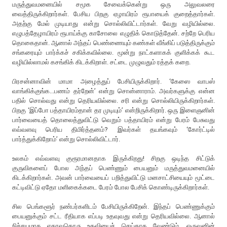
மருத்துவமனையில் சமூக சேவைக்கென்று ஒரு அலுவலரை
வைத்திருக்கிறார்கள். பேசிய பிறகு ஏழாயிரம் ரூபாயைக் குறைத்தார்கள்.
அதற்கு மேல் முடியாது என்று சொல்லிவிட்டார்கள். வேறு வழியில்லை.
எழுபத்தேழாயிரம் ரூபாய்க்கு காசோலை எழுதிக் கொடுத்தேன். சற்றே பெரிய
தொகைதான். ஆனால் அந்தப் பெண்ணையும் கண்கள் வீங்கிப் படுத்திருக்கும்
சங்கரையும் பார்க்கச் சகிக்கவில்லை. மூன்று நாட்களாகக் குளிக்கக் கூட
வழியில்லாமல் கசங்கிக் கிடக்கிறாள். சட்டை முழுவதும் ரத்தக் கறை.
பிரசன்னாவின் மாமா அழைத்துப் பேசியிருக்கிறார். ‘கேஸை வாபஸ்
வாங்கிக்குங்க...பணம் தர்றேன்’ என்று சொன்னாராம். அவர்களுக்கு என்ன
பதில் சொல்வது என்று தெரியவில்லை. சரி என்று சொல்லியிருக்கிறார்கள்.
பிறகு ‘இப்போ பத்தாயிரம்தான் தர முடியும்’ என்றிருக்கிறார். ஒரு இளைஞனின்
பார்வையைத் தொலைத்துவிட்டு வெறும் பத்தாயிரம் என்று பேரம் பேசுவது
எவ்வளவு பெரிய திமிர்த்தனம்? இவர்கள் தயங்கவும் ‘கோர்ட்டில்
பார்த்துக்கிறோம்’ என்று சொல்லிவிட்டார்.
உலகம் எவ்வளவு குரூரமானதாக இருக்கிறது! சிறகு ஒடிந்த சிட்டுக்
குருவிகளைப் போல அந்தப் பெண்ணும் பையனும் மருத்துவமனையில்
கிடக்கிறார்கள். அவன் பார்வையைப் பறித்துவிட்டு மனசாட்சியையும் மூட்டை
கட்டிவிட்டு ஏதோ மளிகைக்கடை பேரம் போல பேசிக் கொண்டிருக்கிறார்கள்.
சில பெங்களூர் நண்பர்களிடம் பேசியிருக்கிறேன். இந்தப் பெண்ணுக்கும்
பையனுக்கும் சட்ட ரீதியாக எப்படி உதவுவது என்று தெரியவில்லை. ஆனால்
நிச்சயமாக ஏதாவதொரு உதவியைச் செய்தாக வேண்டும். ஒருவனின்