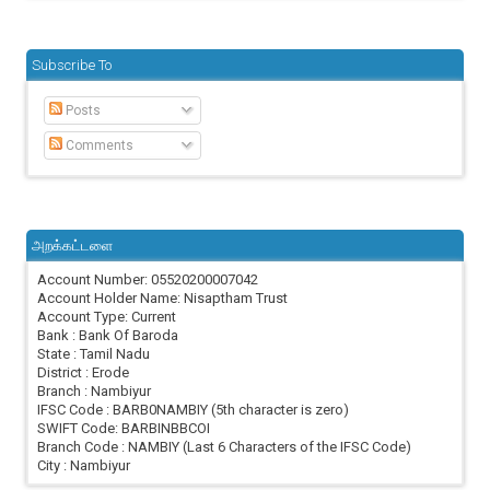
Subscribe To
Posts
Comments
அறக்கட்டளை
Account Number: 05520200007042
Account Holder Name: Nisaptham Trust
Account Type: Current
Bank : Bank Of Baroda
State : Tamil Nadu
District : Erode
Branch : Nambiyur
IFSC Code : BARB0NAMBIY (5th character is zero)
SWIFT Code: BARBINBBCOI
Branch Code : NAMBIY (Last 6 Characters of the IFSC Code)
City : Nambiyur