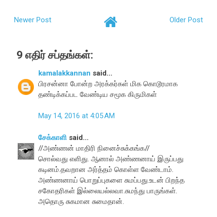
Newer Post
Older Post
9 எதிர் சப்தங்கள்:
kamalakkannan
said...
பிரசன்னா போன்ற அரக்கர்கள் மிக கொடூரமாக
தண்டிக்கப்பட வேண்டிய சமூக கிருமிகள்
May 14, 2016 at 4:05 AM
சேக்காளி
said...
//அண்ணன் மாதிரி நினைச்சுக்கங்க//
சொல்வது எளிது. ஆனால் அண்ணனாய் இருப்பது
கடினம்.தவறான அர்த்தம் கொள்ள வேண்டாம்.
அண்ணனாய் பொறுப்புகளை சுமப்பது.உடன் பிறந்த
சகோதரிகள் இல்லையல்லவா.சுமந்து பாருங்கள்.
அதொரு சுகமான சுமைதான்.