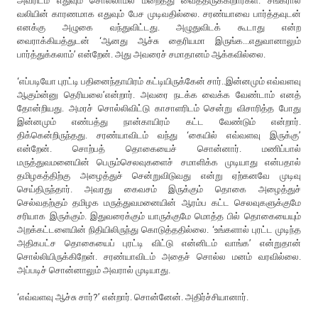
அவரிடம் எதுவும் சொல்லாமல் மறைத்து வைத்திருக்கிறார்கள். சங்கரால்
வலியின் காரணமாக எதுவும் பேச முடிவதில்லை. சரண்யாவை பார்த்தவுடன்
எனக்கு அழுகை வந்துவிட்டது. அழுதுவிடக் கூடாது என்ற
வைராக்கியத்துடன் ‘ஆனது ஆச்சு தைரியமா இருங்க...எதுவானாலும்
பார்த்துக்கலாம்’ என்றேன். அது அவரைச் சமாதானம் ஆக்கவில்லை.
‘எப்படியோ புரட்டி பதினைந்தாயிரம் கட்டியிருக்கேன் சார்..இன்னமும் எவ்வளவு
ஆகும்ன்னு தெரியலை’என்றார். அவரை நடக்க வைக்க வேண்டாம் எனத்
தோன்றியது. அமரச் சொல்லிவிட்டு காசாளரிடம் சென்று விசாரித்த போது
இன்னமும் எண்பத்து நான்காயிரம் கட்ட வேண்டும் என்றார்.
திக்கென்றிருந்தது. சரண்யாவிடம் வந்து ‘கையில் எவ்வளவு இருக்கு’
என்றேன். சொற்பத் தொகையைச் சொன்னார். மணிப்பால்
மருத்துவமனையின் பெரும்செலவுகளைச் சமாளிக்க முடியாது என்பதால்
தமிழகத்திற்கு அழைத்துச் சென்றுவிடுவது என்று ஏற்கனவே முடிவு
செய்திருந்தார். அவரது கைவசம் இருக்கும் தொகை அழைத்துச்
செல்வதற்கும் தமிழக மருத்துவமனையின் ஆரம்ப கட்ட செலவுகளுக்குமே
சரியாக இருக்கும். இதுவரைக்கும் யாருக்குமே மொத்த பில் தொகையையும்
அறக்கட்டளையின் நிதியிலிருந்து கொடுத்ததில்லை. ‘உங்களால் புரட்ட முடிந்த
அதிகபட்ச தொகையைப் புரட்டி விட்டு என்னிடம் வாங்க’ என்றுதான்
சொல்லியிருக்கிறேன். சரண்யாவிடம் அதைச் சொல்ல மனம் வரவில்லை.
அப்படிச் சொன்னாலும் அவரால் முடியாது.
‘எவ்வளவு ஆச்சு சார்?’ என்றார். சொன்னேன். அதிர்ச்சியானார்.