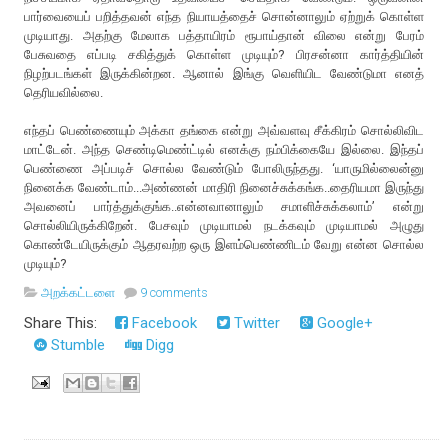
பார்வையைப் பறித்தவன் எந்த நியாயத்தைச் சொன்னாலும் ஏற்றுக் கொள்ள
முடியாது. அதற்கு மேலாக பத்தாயிரம் ரூபாய்தான் விலை என்று பேரம்
பேசுவதை எப்படி சகித்துக் கொள்ள முடியும்? பிரசன்னா கார்த்தியின்
நிழற்படங்கள் இருக்கின்றன. ஆனால் இங்கு வெளியிட வேண்டுமா எனத்
தெரியவில்லை.
எந்தப் பெண்ணையும் அக்கா தங்கை என்று அவ்வளவு சீக்கிரம் சொல்லிவிட
மாட்டேன். அந்த செண்டிமெண்ட்டில் எனக்கு நம்பிக்கையே இல்லை. இந்தப்
பெண்ணை அப்படிச் சொல்ல வேண்டும் போலிருந்தது. ‘யாருமில்லைன்னு
நினைக்க வேண்டாம்...அண்ணன் மாதிரி நினைச்சுக்கங்க..தைரியமா இருந்து
அவனைப் பார்த்துக்குங்க..என்னவானாலும் சமாளிச்சுக்கலாம்’ என்று
சொல்லியிருக்கிறேன். பேசவும் முடியாமல் நடக்கவும் முடியாமல் அழுது
கொண்டேயிருக்கும் ஆதரவற்ற ஒரு இளம்பெண்ணிடம் வேறு என்ன சொல்ல
முடியும்?
அறக்கட்டளை
9 comments
Share This:
Facebook
Twitter
Google+
Stumble
Digg